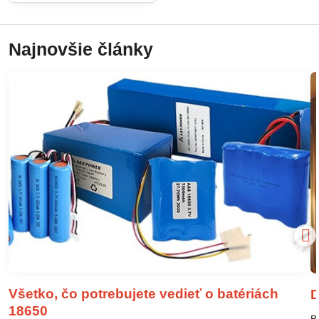
Najnovšie články
Všetko, čo potrebujete vedieť o batériách
D
18650
B