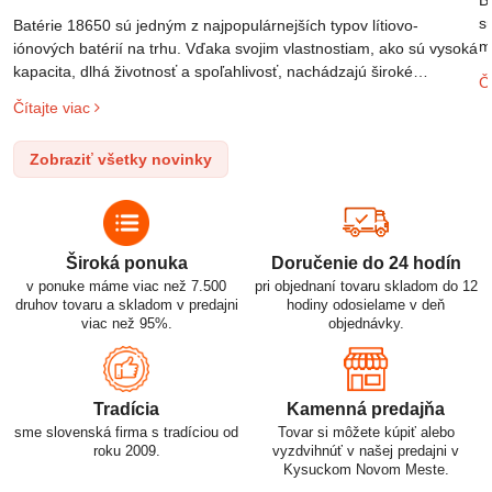
s
Batérie 18650 sú jedným z najpopulárnejších typov lítiovo-
m
iónových batérií na trhu. Vďaka svojim vlastnostiam, ako sú vysoká
m
kapacita, dlhá životnosť a spoľahlivosť, nachádzajú široké
Čí
o
uplatnenie v rôznych oblastiach – od elektronických zariadení až
Čítajte viac
l
po elektrické vozidlá. Pochopenie ich delenia, označovania a
n
správneho používania je kľúčom k ich efektívnemu a bezpečnému
Zobraziť všetky novinky
p
využitiu.
Široká ponuka
Doručenie do 24 hodín
v ponuke máme viac než 7.500
pri objednaní tovaru skladom do 12
druhov tovaru a skladom v predajni
hodiny odosielame v deň
viac než 95%.
objednávky.
Tradícia
Kamenná predajňa
sme slovenská firma s tradíciou od
Tovar si môžete kúpiť alebo
roku 2009.
vyzdvihnúť v našej predajni v
Kysuckom Novom Meste.