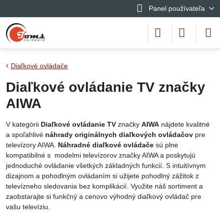
Panel používateľa
Diaľkové ovládače
Diaľkové ovládanie TV značky
AIWA
V kategórii
Diaľkové ovládanie TV
značky
AIWA
nájdete kvalitné
a spoľahlivé
náhrady originálnych diaľkových ovládačov
pre
televízory AIWA.
Náhradné diaľkové ovládače
sú plne
kompatibilné s modelmi televízorov značky AIWA a poskytujú
jednoduché ovládanie všetkých základných funkcií. S intuitívnym
dizajnom a pohodlným ovládaním si užijete pohodlný zážitok z
televízneho sledovania bez komplikácií. Využite náš sortiment a
zaobstarajte si funkčný a cenovo výhodný diaľkový ovládač pre
vašu televíziu.