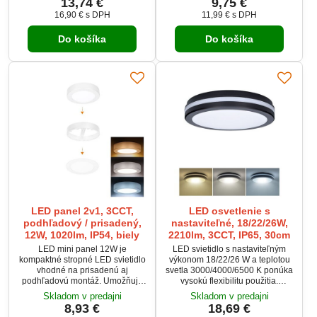
13,74 €
9,75 €
základne dáva maximálnu
zostáva. Vďaka 3 režimom
16,90 €
s DPH
11,99 €
s DPH
flexibilitu pri práci. Dlhý napájací
svietenia a nastaviteľnému
kábel 180 cm a vypínač priamo
kužeľu svetla sa prispôsobí
Do košíka
Do košíka
na kábli zvyšujú komfort
každej situácii. Spoľahlivý parťák
používania. Moderný dizajn a
na cesty, outdoor aj domáce
pevná konštrukcia prinášajú
použitie.
istotu pri každodennej práci.
LED panel 2v1, 3CCT,
LED osvetlenie s
podhľadový / prisadený,
nastaviteľné, 18/22/26W,
12W, 1020lm, IP54, biely
2210lm, 3CCT, IP65, 30cm
LED mini panel 12W je
LED svietidlo s nastaviteľným
kompaktné stropné LED svietidlo
výkonom 18/22/26 W a teplotou
vhodné na prisadenú aj
svetla 3000/4000/6500 K ponúka
podhľadovú montáž. Umožňuje
vysokú flexibilitu použitia.
prepínanie teploty svetla 3000K,
Svetelný tok dosahuje až 2210
Skladom v predajni
Skladom v predajni
4000K a 6000K pre
lm a je vhodné pre interiér aj
8,93 €
18,69 €
prispôsobenie osvetlenia
exteriér vďaka krytiu IP65. Uhol