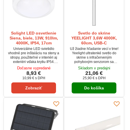
Solight LED osvetlenie
Svetlo do skrine
Siena, biele, 13W, 910lm,
YEELIGHT 3,6W 4000K,
4000K, IP54, 17cm
60cm, USB-C
Univerzálne LED svietidlo
Už žiadne hľadanie vecí v tme!
vhodné pre inštaláciu na steny a
Yeelight ultratenké svetlo do
stropy, použiteľné v interiéri aj
skrine s infračerveným
exteriéri vďaka krytiu IP54.
pohybovým senzorom sa
Poskytuje príjemné neutrálne
automaticky zapne, keď
Dočasne vypredané
Skladom v predajni
biele svetlo s teplotou 4000K a
zaznamená vašu prítomnosť.
8,93 €
21,06 €
životnosťou 30 000 hodín.
Teplé svetlo 4000K s
10,99 €
s DPH
25,90 €
s DPH
nastaviteľným jasom zabezpečí
príjemné osvetlenie bez
Zobraziť
Do košíka
oslnenia. Vďaka širokému
detekčnému uhlu (až 120°) a
dosahu 4 m vpredu a 2 m do
strán sa svetlo rozsvieti vždy, keď
ho potrebujete.