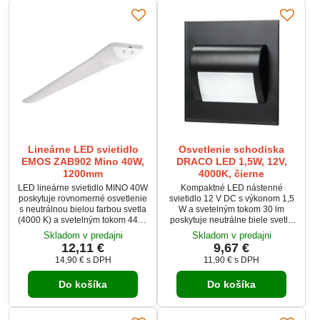
oslnenia.
Lineárne LED svietidlo
Osvetlenie schodiska
EMOS ZAB902 Mino 40W,
DRACO LED 1,5W, 12V,
1200mm
4000K, čierne
LED lineárne svietidlo MINO 40W
Kompaktné LED nástenné
poskytuje rovnomerné osvetlenie
svietidlo 12 V DC s výkonom 1,5
s neutrálnou bielou farbou svetla
W a svetelným tokom 30 lm
(4000 K) a svetelným tokom 4400
poskytuje neutrálne biele svetlo
lm. Vďaka uhlu svietenia 120° a
4000 K. Vyznačuje sa
Skladom v predajni
Skladom v predajni
elegantnému bielemu telu je
životnosťou 20 000 hodín a
12,11 €
9,67 €
ideálne pre kancelárie, chodby či
oceľovým telom s matným
14,90 €
s DPH
11,90 €
s DPH
obchodné priestory. Svietidlo je
plastovým tienidlom. Vhodné je
určené na prisadenú montáž a
pre montáž na stenu v interiéri so
Do košíka
Do košíka
vyznačuje sa nízkou spotrebou
stupňom krytia IP20. Ideálne pre
energie a dlhou životnosťou 25
osvetlenie chodieb, schodísk a
000 hodín. Spoľahlivé riešenie
technických priestorov.
pre moderné a...