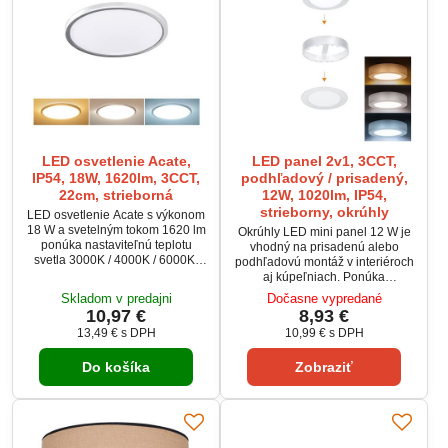
LED osvetlenie Acate,
LED panel 2v1, 3CCT,
IP54, 18W, 1620lm, 3CCT,
podhľadový / prisadený,
22cm, strieborná
12W, 1020lm, IP54,
strieborny, okrúhly
LED osvetlenie Acate s výkonom
18 W a svetelným tokom 1620 lm
Okrúhly LED mini panel 12 W je
ponúka nastaviteľnú teplotu
vhodný na prisadenú alebo
svetla 3000K / 4000K / 6000K.
podhľadovú montáž v interiéroch
Vďaka krytiu IP54 je vhodné pre
aj kúpeľniach. Ponúka
interiér aj exteriér. Životnosť až
nastaviteľnú teplotu svetla 3000K
Skladom v predajni
Dočasne vypredané
25 000 hodín a index podania
/ 4000K / 6000K pre ideálnu
10,97 €
8,93 €
farieb Ra > 80 garantujú
atmosféru miestnosti. Vďaka
13,49 €
s DPH
10,99 €
s DPH
spoľahlivú prevádzku. Moderný
krytiu IP54 je odolný voči vlhkosti
strieborno-biely dizajn sa hodí na
a má životnosť až 20 000 hodín.
stenu aj strop.
Do košíka
Zobraziť
Elegantný strieborný dizajn sa
hodí do každého moderného
priestoru.