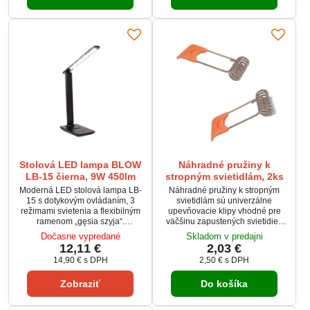
rýchle pripevnenie na ľubovoľný
je USB-C kábel a nabíjačka.
povrch.
Stolová LED lampa BLOW
Náhradné pružiny k
LB-15 čierna, 9W 450lm
stropným svietidlám, 2ks
Moderná LED stolová lampa LB-
Náhradné pružiny k stropným
15 s dotykovým ovládaním, 3
svietidlám sú univerzálne
režimami svietenia a flexibilným
upevňovacie klipy vhodné pre
ramenom „gęsia szyja“.
väčšinu zapustených svietidiel.
Vybavená USB-C portom s
Vyrobené z pevného kovu s
Dočasne vypredané
Skladom v predajni
možnosťou napájania z počítača,
oranžovým plastovým
12,11 €
2,03 €
powerbanku alebo USB
zakončením pre jednoduchú
14,90 €
s DPH
2,50 €
s DPH
nabíjačky. Poskytuje príjemné
montáž a demontáž.
svetlo šetrné k očiam (EYE
Zabezpečujú spoľahlivé
Zobraziť
Do košíka
PROTECTION) s jasom 450 lm a
uchytenie svietidla v strope.
výkonom 9 W. Súčasťou balenia
Balenie obsahuje 2 kusy pružín.
je USB-C kábel a nabíjačka.