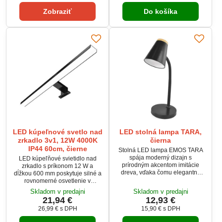
vypínač na hlavici zaručuje
60 W a svetelný tok do 4200 lm
pohodlné ovládanie. Úsporná
Zobraziť
Do košíka
zabezpečia silné a rovnomerné
LED technológia ponúka dlhú
osvetlenie priestoru. Elegantný
životnosť bez výmeny svetelného
prírodný dizajn vytvára príjemnú
zdroja.
atmosféru v obývačke, kancelárii
aj reprezentatívnom...
LED kúpeľnové svetlo nad
LED stolná lampa TARA,
zrkadlo 3v1, 12W 4000K
čierna
IP44 60cm, čierne
Stolná LED lampa EMOS TARA
spája moderný dizajn s
LED kúpeľňové svietidlo nad
prírodným akcentom imitácie
zrkadlo s príkonom 12 W a
dreva, vďaka čomu elegantne
dĺžkou 600 mm poskytuje silné a
doplní každý interiér. Poskytuje
rovnomerné osvetlenie v
neutrálne biele svetlo 4 000 K,
neutrálnej bielej farbe 4000 K.
Skladom v predajni
Skladom v predajni
ideálne na prácu, štúdium aj
Vďaka vyhotoveniu 3v1 je určené
21,94 €
12,93 €
čítanie. Ohybný krk umožňuje
na montáž na zrkadlo, stenu aj
26,99 €
s DPH
15,90 €
s DPH
presné nasmerovanie svetla a
zrkadlovú skrinku. Vysoký
vypínač na hlavici zaručuje
svetelný tok 780 lm a široký uhol