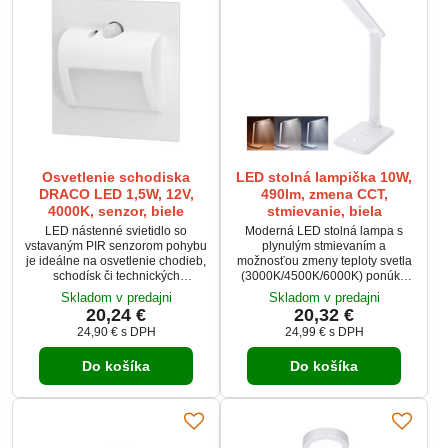
Osvetlenie schodiska
LED stolná lampička 10W,
DRACO LED 1,5W, 12V,
490lm, zmena CCT,
4000K, senzor, biele
stmievanie, biela
LED nástenné svietidlo so
Moderná LED stolná lampa s
vstavaným PIR senzorom pohybu
plynulým stmievaním a
je ideálne na osvetlenie chodieb,
možnosťou zmeny teploty svetla
schodísk či technických
(3000K/4500K/6000K) ponúka
miestností. Pri napätí 12 V
ideálne osvetlenie na prácu aj
Skladom v predajni
Skladom v predajni
ponúka svetelný tok 30 lm a
oddych. Vďaka dotykovému
20,24 €
20,32 €
neutrálne biele svetlo 4000 K.
ovládaniu jednoducho nastavíte
24,90 €
s DPH
24,99 €
s DPH
Svietidlo má kovové telo, matný
jas aj farbu svetla. Lampa má
plastový difúzor a životnosť 20
výkon 10 W, svetelný tok 490 lm a
Do košíka
Do košíka
000 h. Vďaka nastaveniu senzora
široký uhol osvetlenia 120°.
denného svetla a času svietenia
Elegantné biele prevedenie a
poskytuje úspornú a automatickú
kvalitné spracovanie z odolného
prevádzku.
ABS + PS plastu zaručujú dlhú
životnosť.