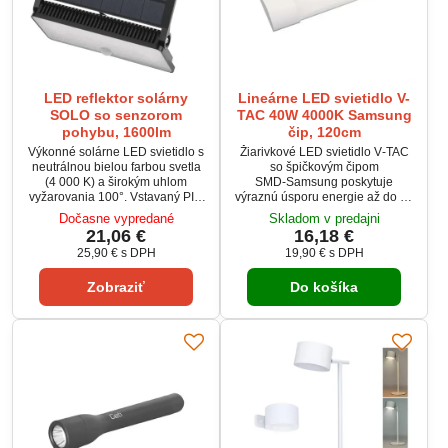
LED reflektor solárny
Lineárne LED svietidlo V-
SOLO so senzorom
TAC 40W 4000K Samsung
pohybu, 1600lm
čip, 120cm
Výkonné solárne LED svietidlo s
Žiarivkové LED svietidlo V‑TAC
neutrálnou bielou farbou svetla
so špičkovým čipom
(4 000 K) a širokým uhlom
SMD‑Samsung poskytuje
vyžarovania 100°. Vstavaný PIR
výraznú úsporu energie až do 85
senzor s dosahom 6 m umožňuje
% oproti klasickým osvetľovacím
Dočasne vypredané
Skladom v predajni
automatické zapínanie pri
telesám. Vďaka priamemu
21,06 €
16,18 €
detekcii pohybu. Napájané
napájaniu zo siete nie je
25,90 €
s DPH
19,90 €
s DPH
spoľahlivým Li-Ion akumulátorom
potrebný predradník ani štartér.
3 600 mAh, ktorý sa dobíja
Svietidlo so spotrebou 40 W a
Zobraziť
Do košíka
solárnym panelom. Ideálne pre
svetelným tokom 4800 lm ponúka
vonkajšie osvetlenie fasád,
rovnomerné osvetlenie s uhlom
chodníkov či záhradných
až 120°. S teplotou farby 4000 K
priestorov. Odolná konštrukcia z
vytvára príjemné neutrálne biele
plastu (ABS+PC) a...
svetlo, vhodné do...