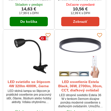
možnosť zmeny teploty svetla a
prípojky. Vďaka integrovanému
Skladom v predajni
Dočasne vypredané
napájanie zo zabudovanej
solárnemu panelu, svetelnému
14,63 €
10,56 €
batérie alebo cez USB-C. Vďaka
toku 500 lm a trom režimom
17,99 €
s DPH
12,99 €
s DPH
upevňovaciemu klipu ju
svietenia je ideálne pre vstupy,
jednoducho prichytíte na stôl,
pergoly, parkovacie miesta, kôlne
Do košíka
Zobraziť
policu či posteľ. Moderný dizajn a
alebo záhrady. Pohybový senzor
intuitívne dotykové ovládanie z
s dosahom až 8 m automaticky
nej robia ideálneho pomocníka
aktivuje osvetlenie pri
do každej domácnosti aj
zaznamenaní pohybu. Odolné
kancelárie.
prevedenie s...
LED svietidlo so štipcom
LED osvetlenie Estela
4W 320lm 4000K, čierne
Black, 36W, 2700lm, 30cm,
CCT, diaľkový ovládač
LED stolná lampa so štipcom je
praktické osvetlenie pre pracovný
LED stropné svietidlo Estela 36
stôl, čítanie, štúdium alebo hobby
W v tenkom čiernom dizajne
aktivity. Vďaka ohybnému
ponúka moderné osvetlenie s
ramenu môžete jednoducho
diaľkovým ovládaním. Umožňuje
nasmerovať svetlo presne tam,
plynulé stmievanie a nastavenie