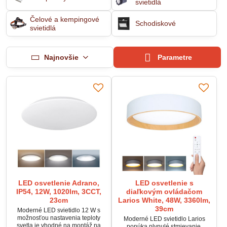
svietidlá
Čelové a kempingové
Schodiskové
svietidlá
Najnovšie
Parametre
LED osvetlenie Adrano,
LED osvetlenie s
IP54, 12W, 1020lm, 3CCT,
diaľkovým ovládačom
23cm
Larios White, 48W, 3360lm,
39cm
Moderné LED svietidlo 12 W s
možnosťou nastavenia teploty
Moderné LED svietidlo Larios
svetla je vhodné na montáž na
ponúka plynulé stmievanie,