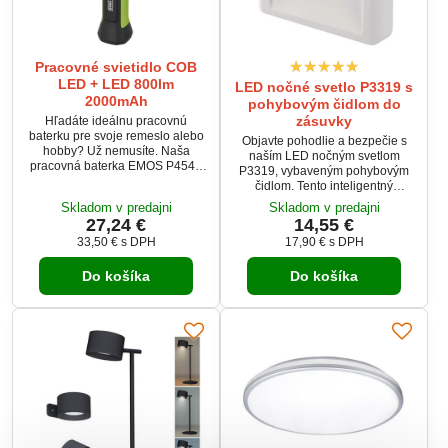
Pracovné svietidlo COB
LED + LED 800lm
LED nočné svetlo P3319 s
2000mAh
pohybovým čidlom do
zásuvky
Hľadáte ideálnu pracovnú
baterku pre svoje remeslo alebo
Objavte pohodlie a bezpečie s
hobby? Už nemusíte. Naša
naším LED nočným svetlom
pracovná baterka EMOS P4544
P3319, vybaveným pohybovým
bude vaším každodenným
čidlom. Tento inteligentný
pomocníkom! Táto vodotesná
osvetľovací systém je navrhnutý
Skladom v predajni
Skladom v predajni
baterka ponúka vysokú
pre jednoduchú inštaláciu do
27,24 €
14,55 €
svietivosť, dlhý dosah svetla a
zásuvky, poskytujúc jemné a
praktické funkcie, ktoré z nej
33,50 €
s DPH
17,90 €
s DPH
efektívne osvetlenie v tme.
robia neoceniteľný nástroj pre
profesionálov aj domácich
Do košíka
Do košíka
majstrov.