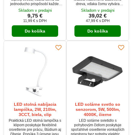
jednoducho prispôsobí každej
dreva, vďaka čomu vytvára
miestnosti. Krytie IP54 umožňuje
príjemnú atmosféru v každom
Skladom v predajni
Skladom v predajni
použitie v interiéri aj exteriéri
interiéri. Ponúka plynulé
9,75 €
39,02 €
vrátane kúpeľní, chodieb, terás či
stmievanie, zmenu teploty svetla
11,99 €
s DPH
47,99 €
s DPH
technických miestností. Moderný
od 3000 K do 6500 K a pohodlné
dizajn, vysoký svetelný tok až
ovládanie pomocou diaľkového
Do košíka
Do košíka
2400 lm a jednoduchá montáž na
ovládača. Vhodné je na montáž
stenu alebo strop robia zo
na strop aj stenu, kde poskytne
svietidla Corato univerzálne
kvalitné a rovnomerné osvetlenie
riešenie pre domácnosti aj...
s vysokým svetelným tokom až
3360 lm. Elegantný...
LED stolná nabíjacia
LED solárne svetlo so
lampička, 2W, 210lm,
senzorom, 5W, 500lm,
3CCT, biela, clip
4000K, čierne
Praktická LED stolná lampička s
LED solárne svietidlo s
klipom poskytuje flexibilné
pohybovým čidlom poskytuje
osvetlenie pre prácu, štúdium aj
spoľahlivé osvetlenie vonkajších
čítanie. Ponúka 3 úrovne jasu,
priestorov bez potreby elektrickej