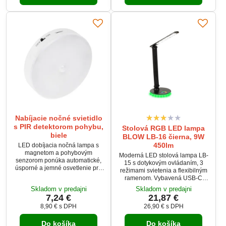
odolné telo z ABS a PC
energie a dlhou životnosťou 25
umožňujú vonkajšie použitie a
000 hodín. Spoľahlivé riešenie
mobilnú manipuláciu.
pre moderné a...
Nabíjacie nočné svietidlo
s PIR detektorom pohybu,
Stolová RGB LED lampa
biele
BLOW LB-16 čierna, 9W
450lm
LED dobíjacia nočná lampa s
magnetom a pohybovým
Moderná LED stolová lampa LB-
senzorom ponúka automatické,
15 s dotykovým ovládaním, 3
úsporné a jemné osvetlenie pre
režimami svietenia a flexibilným
každý priestor. Vďaka senzoru
ramenom. Vybavená USB-C
pohybu sa rozsvieti pri
portom s možnosťou napájania z
Skladom v predajni
Skladom v predajni
zaznamenaní pohybu až do 3 m.
počítača, powerbanku alebo USB
7,24 €
21,87 €
Zabudovaná batéria umožňuje
nabíjačky. Poskytuje príjemné
plne bezdrôtové používanie a
8,90 €
s DPH
26,90 €
s DPH
svetlo šetrné k očiam (EYE
jednoduché nabíjanie cez USB-
PROTECTION) s jasom 450 lm a
C. Magnetická montáž uľahčuje
Do košíka
Do košíka
výkonom 9 W. Súčasťou balenia