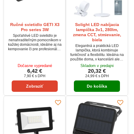
Ručné svietidlo GETI X3
Solight LED nabíjacia
Pro series 3W
lampička 3v1, 280lm,
zmena CCT, stmievanie,
Spoľahlivé LED svietidlo je
biela
nenahraditeľným pomocníkom v
každej domácnosti, ideálne aj na
Elegantná a praktická LED
kempovanie či pre profesionálne
lampička, ktorá kombinuje
využitie v zle osvetlených
funkčnosť a flexibilitu. Ideálna na
priestoroch. Vďaka LED dióde
použitie doma, v kancelárii alebo
XD 3W poskytuje svetelný tok až
na cestách. LED nabíjacia
Dočasne vypredané
Skladom v predajni
110 lm a dosvit do 100 m. Napája
lampička 3v1 je ideálnym
6,42 €
20,32 €
sa dvoma AA batériami a vydrží
riešením pre flexibilné osvetlenie
svietiť približne 2,5 hodiny.
7,90 €
s DPH
24,99 €
s DPH
s moderným dizajnom a
Svietidlo je vyrobené z hliníka, čo
jednoduchým ovládaním.
zabezpečuje odolnosť a nízku
Zobraziť
Do košíka
Perfektná na akúkoľvek
hmotnosť. Disponuje...
príležitosť!