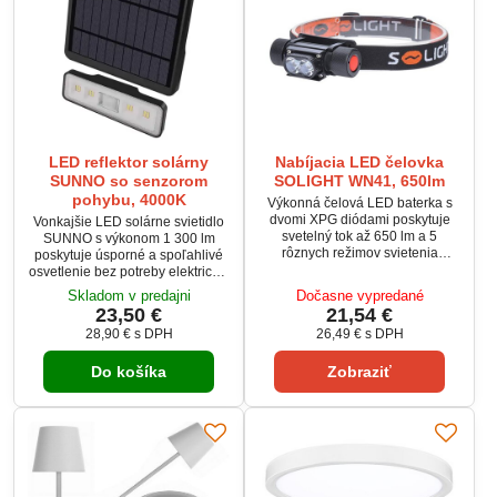
LED reflektor solárny
Nabíjacia LED čelovka
SUNNO so senzorom
SOLIGHT WN41, 650lm
pohybu, 4000K
Výkonná čelová LED baterka s
dvomi XPG diódami poskytuje
Vonkajšie LED solárne svietidlo
svetelný tok až 650 lm a 5
SUNNO s výkonom 1 300 lm
rôznych režimov svietenia
poskytuje úsporné a spoľahlivé
vrátane blikania. Vďaka krytiu
osvetlenie bez potreby elektrickej
IP44 je vhodná na použitie v
siete. Vďaka solárnemu panelu s
Skladom v predajni
Dočasne vypredané
exteriéri – ideálna pre turistiku,
1,8 m káblom je možné panel
23,50 €
21,54 €
šport alebo prácu v náročných
umiestniť na slnko a samotný
28,90 €
s DPH
26,49 €
s DPH
podmienkach. Nabíjateľná 2200
reflektor do tieňa. PIR senzor s
mAh Li-Ion batéria ponúka až 6
dosahom 6 m automaticky zapína
hodín výdrže a nabíja sa
Do košíka
Zobraziť
svetlo pri pohybe a ponúka 3
pomocou micro USB kábla, ktorý
režimy svietenia. Robustné telo s
je súčasťou balenia. Kompaktný
krytím IP54 odolá dažďu aj
dizajn v...
prachu, pričom výrobca...