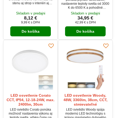
stenu aj strop v interiéri aj
nastavenie teploty svetla od 3000
exteriéri. Pomocou
K do 6500 K a pohodlné
integrovaného prepínača si
ovládanie pomocou diaľkového
Skladom v predajni
Skladom v predajni
jednoducho zvolíte teplú,
ovládača. Elegantný biely dizajn
8,12 €
34,95 €
neutrálnu alebo studenú bielu
s imitáciou dreveného dekoru sa
9,99 €
s DPH
42,99 €
s DPH
(3000 K / 4000 K / 6000 K) podľa
hodí do každej domácnosti alebo
vašich potrieb. Vďaka krytiu IP54,
kancelárie. Vysoký svetelný tok
svetelnému toku 1020 lm a dlhej
Do košíka
Do košíka
až 3360 lm zabezpečí dostatok
životnosti je ideálnym riešením
svetla pre prácu aj oddych,
pre domácnosti aj komerčné
pričom svietidlo možno
priestory.
jednoducho namontovať na
stenu alebo strop.
LED osvetlenie Corato
LED osvetlenie Woody,
CCT, IP54, 12-18-24W, max.
48W, 3360lm, 38cm, CCT,
2400lm, 30cm
stmievateľné
LED svietidlo Corato ponúka
LED svietidlo Woody spája
možnosť nastavenia výkonu aj
modernú LED technológiu s
teploty svetla, vďaka čomu sa
krásou masívneho dubového