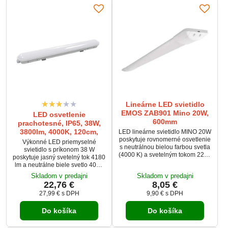
Lineárne LED svietidlo
EMOS ZAB901 Mino 20W,
LED osvetlenie
600mm
prachotesné, IP65, 38W,
3800lm, 4000K, 120cm,
LED lineárne svietidlo MINO 20W
poskytuje rovnomerné osvetlenie
Výkonné LED priemyselné
s neutrálnou bielou farbou svetla
svietidlo s príkonom 38 W
(4000 K) a svetelným tokom 2200
poskytuje jasný svetelný tok 4180
lm. Vďaka uhlu svietenia 120° a
lm a neutrálne biele svetlo 4000
elegantnému bielemu telu je
K. Vďaka krytiu IP65, odolnému
Skladom v predajni
Skladom v predajni
ideálne pre kancelárie, chodby či
PC materiálu a kvalitnému zdroju
22,76 €
8,05 €
obchodné priestory. Svietidlo je
Lifud je ideálne do hál, skladov či
určené na prisadenú montáž a
27,99 €
s DPH
9,90 €
s DPH
garáží. Ponúka dlhú životnosť 50
vyznačuje sa nízkou spotrebou
000 hodín a možnosť priebežnej
energie a dlhou životnosťou 25
Do košíka
Do košíka
montáže. Mliečny difúzor
000 hodín. Spoľahlivé riešenie
zabezpečuje rovnomerné a
pre moderné a...
príjemné osvetlenie bez