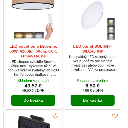
LED osvetlenie Brownie,
LED panel SOLIGHT
60W, 4200lm, 50cm, CCT,
WD146 6W
stmievateľné
Kompaktný LED stropný panel
6W je ideálny pre menšie
LED stropné svietidlo Brownie
miestnosti alebo doplnkové
Ø500 mm s výkonom až 60W
osvetlenie. Vďaka prepínaču
ponúka vysoký svetelný tok 4200
môžete nastaviť teplotu svetla
lm. Pomocou diaľkového
3000K, 4000K alebo 6000K
ovládača je možné stmievať
Skladom v predajni
Skladom v predajni
podľa potreby. Panel poskytuje
intenzitu, meniť farebnú teplotu
40,57 €
6,50 €
svetelný tok 450 lm pri uhle
3000K – 6500K a prepínať
49,90 €
s DPH
7,99 €
s DPH
svietenia 160° a okamžitom
režimy. Dekor prírodnej juty
spustení. Je určený pre montáž
dodáva interiéru prirodzený
do podhľadov, má dlhú životnosť
Do košíka
Do košíka
vzhľad. Svietidlo je vhodné pre
a napájací zdroj je súčasťou
väčšie miestnosti, s dlhou
balenia.
životnosťou LED 20 000 hodín.