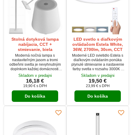
Stolná dotyková lampa
LED svetlo s diaľkovým
nabíjacia, CCT +
ovládačom Estela White,
stmievanie, biela
36W, 2700lm, 30cm, CCT
Moderná nočná lampa s
Moderné LED svietidlo Estela s
nastaviteľným jasom a tromi
diaľkovým ovládaním ponúka
odtieňmi svetla je nevyhnutným
plynulé stmievanie a nastavenie
doplnkom každej domácnosti.
farby svetla v rozsahu 3000K –
Poskytuje studené, neutrálne a
6500K. Vďaka svetelnému toku
Skladom v predajni
Skladom v predajni
teplé osvetlenie podľa potreby.
až 2700 lm poskytuje príjemné
16,18 €
19,50 €
Ovládanie dotykom umožňuje
osvetlenie pre domácnosť aj
19,90 €
s DPH
23,99 €
s DPH
jednoduché prepínanie režimov.
kanceláriu. Tenký minimalistický
Vstavaná 1500mAh batéria
dizajn je vhodný na montáž na
Do košíka
Do košíka
zabezpečuje bezdrôtové
strop alebo stenu. Spojenie
používanie, pričom lampu možno
výkonu, komfortu a
dobíjať cez USB. Matný povrch a
jednoduchého ovládania prináša
elegantný dizajn perfektne
ideálne riešenie pre moderné
zapadnú do akéhokoľvek...
osvetlenie interiéru.