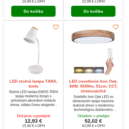
10,99 €
s DPH
22,99 €
s DPH
priestoru. Svetelný tok 1020 lm a
svietenia 120° zabezpečuje
uhol svietenia 160° zabezpečujú
rovnomerné osvetlenie priestoru.
Do košíka
Do košíka
rovnomerné a efektívne
Okrúhle prevedenie umožňuje
osvetlenie. Krytie IP54 umožňuje
montáž na stenu aj strop.
použitie aj v kúpeľni a vlhkom
prostredí.
LED stolná lampa TARA,
LED osvetlenie Iron Oak,
biela
60W, 4200lm, 51cm, CCT,
stmievateľné
Stolná LED lampa EMOS TARA
spája moderný dizajn s
Svietidlo Iron Oak LED so
prírodným akcentom imitácie
stmievaním spája masívne
dreva, vďaka čomu elegantne
dubové drevo s modernou
doplní každý interiér. Poskytuje
technológiou diaľkového
neutrálne biele svetlo 4 000 K,
ovládania. Umožňuje meniť
Dočasne vypredané
Skladom v predajni
ideálne na prácu, štúdium aj
teplotu svetla 3000–6500 K a
12,93 €
52,02 €
čítanie. Ohybný krk umožňuje
plynulo regulovať jas podľa
15,90 €
s DPH
63,99 €
s DPH
presné nasmerovanie svetla a
nálady aj dennej doby. Výkon až