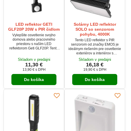
LED reflektor GETI
Solárny LED reflektor
GLF20P 20W s PIR čidlom
SOLO so senzorom
pohybu, 4000K
Vylepšite osvetlenie svojho
domova alebo pracovného
Tento LED reflektor s PIR
priestoru s naším LED
senzorom od značky EMOS je
reflektorom Geti GLF20P. Tento
ideálnym riešením pre osvetlenie
vysoko výkonný reflektor je
exteriérov a interiérov s
plnohodnotnou náhradou
povrchovou montážou. Poskytuje
Skladom v predajni
Skladom v predajni
halogénových reflektorov,
neutrálne biele svetlo s teplotou
11,30 €
16,18 €
prinášajúc úsporu až 70%
chromatičnosti 4000 K a
13,90 €
s DPH
19,90 €
s DPH
energie. S okamžitým svietením v
svetelným tokom 1000 lm.
plnej intenzite a výkonnými
Senzor detekuje pohyb až na
SAMSUNG diódami poskytuje
Do košíka
Do košíka
vzdialenosť 6 metrov, čo robí
tento reflektor vynikajúcu
tento panel skvelým pre
svietivosť a dlhú životnosť.
automatické osvetlenie vchodov,
chodieb alebo garáží. Vďaka
IP54 krytiu je panel odolný...