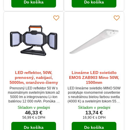
pohodlné ovládanie. Úsporná
Do košíka
Do košíka
svietenia 120° zabezpečujú
LED technológia ponúka dlhú
komfortné osvetlenie pri
životnosť bez výmeny svetelného
každodennej hygiene. Krytie
zdroja.
IP44 umožňuje bezpečné
použitie v kúpeľni.
LED reflektor, 50W,
Lineárne LED svietidlo
prenosný, nabijací,
EMOS ZAB903 Mino 50W,
5000lm, oranžovo-čierny
1500mm
Prenosný LED reflektor 50 W s
LED lineárne svietidlo MINO 50W
maximálnym svetelným tokom až
poskytuje rovnomerné osvetlenie
5000 lm a integrovanou Li-Ion
s neutrálnou bielou farbou svetla
batériou 12 000 mAh. Ponúka tri
(4000 K) a svetelným tokom 5500
režimy svietenia (100 %, 50 %,
lm. Vďaka uhlu svietenia 120° a
Skladom v predajni
Skladom v predajni
20 %) a výdrž až 10 hodín na
elegantnému bielemu telu je
46,33 €
13,74 €
jedno nabitie. Neutrálne biele
ideálne pre kancelárie, chodby či
56,99 €
s DPH
16,90 €
s DPH
svetlo (4000 K) s kužeľom 120°
obchodné priestory. Svietidlo je
zabezpečuje rovnomerné a
určené na prisadenú montáž a
Do košíka
Do košíka
výkonné osvetlenie. Krytie IP54 a
vyznačuje sa nízkou spotrebou