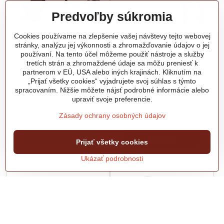
Predvoľby súkromia
Solight LED nabíjacia
LED osvetlenie SOLIGHT
Cookies používame na zlepšenie vašej návštevy tejto webovej
lampička 3v1, 280lm,
WO796, IP54, 18W, 1530lm,
stránky, analýzu jej výkonnosti a zhromažďovanie údajov o jej
zmena CCT, stmievanie,
3CCT, 33cm
používaní. Na tento účel môžeme použiť nástroje a služby
čierna
LED stropné osvetlenie s
tretích strán a zhromaždené údaje sa môžu preniesť k
nastaviteľnou teplotou svetla a
Elegantná a praktická LED
partnerom v EÚ, USA alebo iných krajinách. Kliknutím na
ochranou proti vlhkosti. Moderné
lampička, ktorá kombinuje
„Prijať všetky cookies“ vyjadrujete svoj súhlas s týmto
a všestranné LED osvetlenie
funkčnosť a flexibilitu. Ideálna na
spracovaním. Nižšie môžete nájsť podrobné informácie alebo
ideálne pre priestory so
použitie doma, v kancelárii alebo
upraviť svoje preferencie.
zvýšenou vlhkosťou, ako sú
na cestách. LED nabíjacia
Skladom v predajni
Dočasne vypredané
kúpeľne, technické miestnosti
lampička 3v1 je ideálnym
20,32 €
20,32 €
alebo vonkajšie priestory.
Zásady ochrany osobných údajov
riešením pre flexibilné osvetlenie
24,99 €
s DPH
24,99 €
s DPH
s moderným dizajnom a
jednoduchým ovládaním.
Do košíka
Zobraziť
Perfektná na akúkoľvek
Prijať všetky cookies
príležitosť!
Ukázať podrobnosti