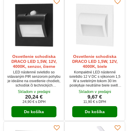
Osvetlenie schodiska
Osvetlenie schodiska
DRACO LED 1,5W, 12V,
DRACO LED 1,5W, 12V,
4000K, senzor, čierne
4000K, biele
LED nástenné svietidlo so
Kompaktné LED nástenné
vstavaným PIR senzorom pohybu
svietidlo 12 V DC s výkonom 1,5
je ideálne na osvetlenie chodieb,
W a svetelným tokom 30 lm
schodísk či technických
poskytuje neutrálne biele svetlo
miestností. Pri napätí 12 V
4000 K. Vyznačuje sa
Skladom v predajni
Skladom v predajni
ponúka svetelný tok 30 lm a
životnosťou 20 000 hodín a
20,24 €
9,67 €
neutrálne biele svetlo 4000 K.
oceľovým telom s matným
24,90 €
s DPH
11,90 €
s DPH
Svietidlo má kovové telo, matný
plastovým tienidlom. Vhodné je
plastový difúzor a životnosť 20
pre montáž na stenu v interiéri so
Do košíka
Do košíka
000 h. Vďaka nastaveniu senzora
stupňom krytia IP20. Ideálne pre
denného svetla a času svietenia
osvetlenie chodieb, schodísk a
poskytuje úspornú a automatickú
technických priestorov.
prevádzku.