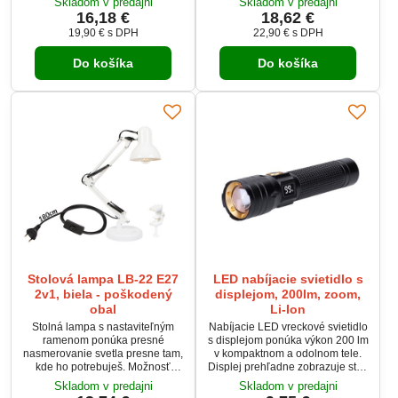
Skladom v predajni
Skladom v predajni
kde ho potrebujete. Svetelný tok
teploty svetla 3000K–6500K
16,18 €
18,62 €
320 lm a neutrálna biela farba
podľa nálady. Svetelný tok až
19,90 €
s DPH
22,90 €
s DPH
svetla 4000 K zabezpečujú
2700 lm zabezpečí dostatok
príjemné a prirodzené osvetlenie.
svetla do každej miestnosti.
Štipec umožňuje rýchle
Do košíka
Do košíka
Ideálne riešenie pre štýlové a
upevnenie na stôl, policu alebo
pohodlné osvetlenie interiéru.
čelo postele bez nutnosti vŕtania.
Stolová lampa LB-22 E27
LED nabíjacie svietidlo s
2v1, biela - poškodený
displejom, 200lm, zoom,
obal
Li-Ion
Stolná lampa s nastaviteľným
Nabíjacie LED vreckové svietidlo
ramenom ponúka presné
s displejom ponúka výkon 200 lm
nasmerovanie svetla presne tam,
v kompaktnom a odolnom tele.
kde ho potrebuješ. Možnosť
Displej prehľadne zobrazuje stav
montáže pomocou úchytu na
batérie v percentách, takže máš
Skladom v predajni
Skladom v predajni
hranu stola alebo stabilnej
vždy istotu, koľko energie