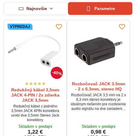
Najnovšie
Parametre
VÝPREDAJ
40%
Rozbočovač JACK 3.5mm
- 2 x 6.3mm, stereo HQ
Redukčný kábel 3,5mm
JACK 4-PIN / 2x zdierka
Rozbočovač JACK 3,5 mm na 2 x
6,3 mm stereo konektory je
JACK 3,5mm
ideálnym riešením pre rozdelenie
Redukčný kábel z jedného
audio signálu na dve zariadenia.
3,5mm JACK 4PIN konektora
Vysokokvalitný (HQ) rozbočovač
urobí dva 3,5mm Stereo Jack
umožňuje pripojiť slúchadlá,
konektory.
zosilňovače alebo iné audio
Skladom v predajni
Skladom v predajni
zariadenia s 6,3 mm vstupom k
1,22 €
0,98 €
zdroju s 3,5 mm výstupom.
Robustná konštrukcia zaručuje