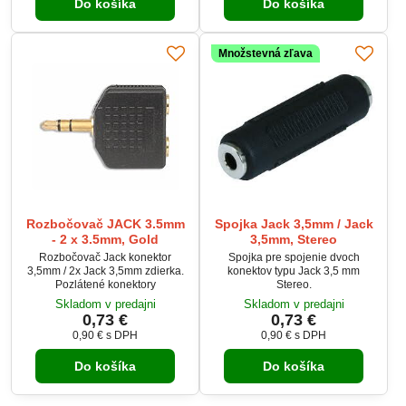
Do košíka
Do košíka
spoľahlivé rozšírenie audio
pripojenia bez potreby ďalších
zariadení. Robustné prevedenie
zaručuje dlhú životnosť a stabilný
Množstevná zľava
prenos zvuku.
Rozbočovač JACK 3.5mm
Spojka Jack 3,5mm / Jack
- 2 x 3.5mm, Gold
3,5mm, Stereo
Rozbočovač Jack konektor
Spojka pre spojenie dvoch
3,5mm / 2x Jack 3,5mm zdierka.
konektov typu Jack 3,5 mm
Pozlátené konektory
Stereo.
Skladom v predajni
Skladom v predajni
0,73 €
0,73 €
0,90 €
s DPH
0,90 €
s DPH
Do košíka
Do košíka