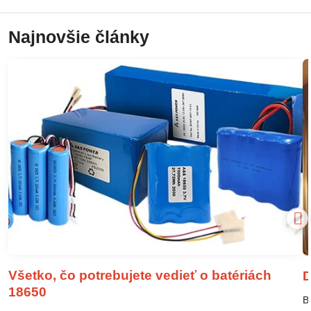
Najnovšie články
Všetko, čo potrebujete vedieť o batériách
D
18650
B