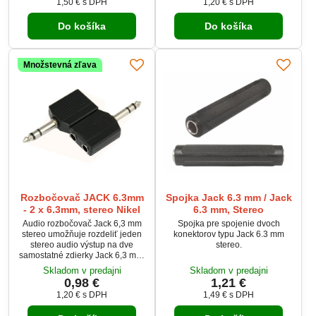
1,50 €
s DPH
1,20 €
s DPH
stabilný prenos signálu a dlhú
životnosť.
Do košíka
Do košíka
Množstevná zľava
Rozbočovač JACK 6.3mm
Spojka Jack 6.3 mm / Jack
- 2 x 6.3mm, stereo Nikel
6.3 mm, Stereo
Audio rozbočovač Jack 6,3 mm
Spojka pre spojenie dvoch
stereo umožňuje rozdeliť jeden
konektorov typu Jack 6.3 mm
stereo audio výstup na dve
stereo.
samostatné zdierky Jack 6,3 mm.
Je ideálny pre pripojenie
Skladom v predajni
Skladom v predajni
slúchadiel, zosilňovačov,
0,98 €
1,21 €
mixážnych pultov alebo
1,20 €
s DPH
1,49 €
s DPH
hudobných nástrojov.
Zabezpečuje jednoduché a