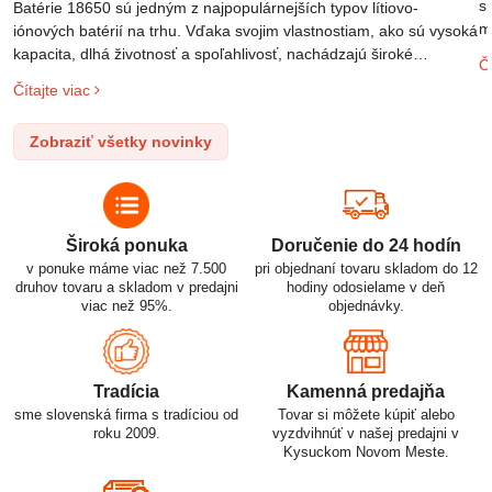
s
Batérie 18650 sú jedným z najpopulárnejších typov lítiovo-
m
iónových batérií na trhu. Vďaka svojim vlastnostiam, ako sú vysoká
m
kapacita, dlhá životnosť a spoľahlivosť, nachádzajú široké
Čí
o
uplatnenie v rôznych oblastiach – od elektronických zariadení až
Čítajte viac
l
po elektrické vozidlá. Pochopenie ich delenia, označovania a
n
správneho používania je kľúčom k ich efektívnemu a bezpečnému
Zobraziť všetky novinky
p
využitiu.
Široká ponuka
Doručenie do 24 hodín
v ponuke máme viac než 7.500
pri objednaní tovaru skladom do 12
druhov tovaru a skladom v predajni
hodiny odosielame v deň
viac než 95%.
objednávky.
Tradícia
Kamenná predajňa
sme slovenská firma s tradíciou od
Tovar si môžete kúpiť alebo
roku 2009.
vyzdvihnúť v našej predajni v
Kysuckom Novom Meste.