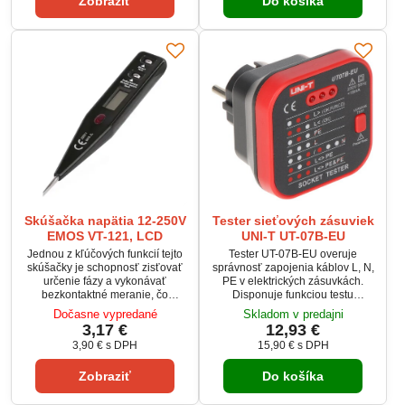
Zobraziť
Do košíka
zaručujú spoľahlivosť aj v
náročných podmienkach. Ideálny
nástroj pre elektrikárov.
Skúšačka napätia 12-250V
Tester sieťových zásuviek
EMOS VT-121, LCD
UNI-T UT-07B-EU
Jednou z kľúčových funkcií tejto
Tester UT-07B-EU overuje
skúšačky je schopnosť zisťovať
správnosť zapojenia káblov L, N,
určenie fázy a vykonávať
PE v elektrických zásuvkách.
bezkontaktné meranie, čo
Disponuje funkciou testu
zaisťuje vyššiu bezpečnosť a
prúdových chráničov RCD.
Dočasne vypredané
Skladom v predajni
pohodlie pri práci. Napájanie zo
Robustný plastový kryt zaručuje
3,17 €
12,93 €
zdroja napätia eliminuje potrebu
dlhú životnosť a spoľahlivosť.
3,90 €
s DPH
15,90 €
s DPH
častej výmeny batérií, čo
Test RCD je možné vykonať iba
zaručuje nepretržitú prevádzku.
pri správnom zapojení fázy.
Zobraziť
Do košíka