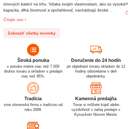
m
iónových batérií na trhu. Vďaka svojim vlastnostiam, ako sú vysoká
m
kapacita, dlhá životnosť a spoľahlivosť, nachádzajú široké
Čí
o
uplatnenie v rôznych oblastiach – od elektronických zariadení až
Čítajte viac
l
po elektrické vozidlá. Pochopenie ich delenia, označovania a
n
správneho používania je kľúčom k ich efektívnemu a bezpečnému
Zobraziť všetky novinky
p
využitiu.
Široká ponuka
Doručenie do 24 hodín
v ponuke máme viac než 7.500
pri objednaní tovaru skladom do 12
druhov tovaru a skladom v predajni
hodiny odosielame v deň
viac než 95%.
objednávky.
Tradícia
Kamenná predajňa
sme slovenská firma s tradíciou od
Tovar si môžete kúpiť alebo
roku 2009.
vyzdvihnúť v našej predajni v
Kysuckom Novom Meste.