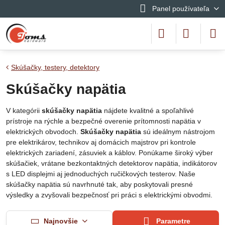
Panel používateľa
Skúšačky, testery, detektory
Skúšačky napätia
V kategórii
skúšačky napätia
nájdete kvalitné a spoľahlivé
prístroje na rýchle a bezpečné overenie prítomnosti napätia v
elektrických obvodoch.
Skúšačky napätia
sú ideálnym nástrojom
pre elektrikárov, technikov aj domácich majstrov pri kontrole
elektrických zariadení, zásuviek a káblov. Ponúkame široký výber
skúšačiek, vrátane bezkontaktných detektorov napätia, indikátorov
s LED displejmi aj jednoduchých ručičkových testerov. Naše
skúšačky napätia sú navrhnuté tak, aby poskytovali presné
výsledky a zvyšovali bezpečnosť pri práci s elektrickými obvodmi.
Najnovšie
Parametre