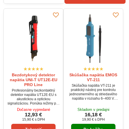
Bezdotykový detektor
Skúšačka napätia EMOS
napätia UNI-T UT12E-EU
VT-211
PRO Line
Skúšačka napätia VT-211 je
praktický nástroj pre kontrolu
Profesionálny bezkontaktný
jednosmerného aj striedavého
detektor napätia UT12E-EU s
napätia v rozsahu 6–400 V.
akustickou a optickou
Umožňuje určenie polarity s
signalizáciou. Ponúka režimy pre
optickou signalizáciou, vďaka
nízke (24–1000V AC) a vysoké
Dočasne vypredané
Skladom v predajni
čomu je ideálna pre domáce aj
(90–1000V AC) napätie.
12,93 €
16,18 €
profesionálne použitie.
Disponuje svietidlom, vibráciami
15,90 €
s DPH
19,90 €
s DPH
a automatickým vypnutím.
Odolnosť IP67 a pádu z 2m