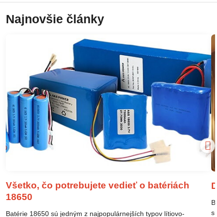
Najnovšie články
Všetko, čo potrebujete vedieť o batériách
D
18650
B
s
Batérie 18650 sú jedným z najpopulárnejších typov lítiovo-