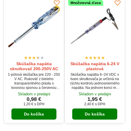
Množstevná zľava
Skúšačka napätia
Skúšačka napätia 6-24 V
skrutkovač 200-250V AC
plastová
1-pólová skúšačka pre 220 - 250
Skúšačka napätia 6–24 VDC v
V AC. Rukoväť z bieleho
tvare skrutkovača je určená na
transparentného plastu s
rýchlu kontrolu jednosmerného
kovovou sponou a červenou
napätia. Na jednom konci má
čiapočkou. Testovacie elektróda
ostrý hrot pre pohodlné meranie.
Skladom v predajni
Skladom v predajni
zabudovaná vo skrutkovača.
Na opačnej strane sa nachádza
0,98 €
1,95 €
banánik konektor s krokosvorkou
1,20 €
s DPH
2,40 €
s DPH
na kábli s dĺžkou 40 cm. Indikáciu
prítomného napätia zabezpečuje
Do košíka
Do košíka
tlejivka.