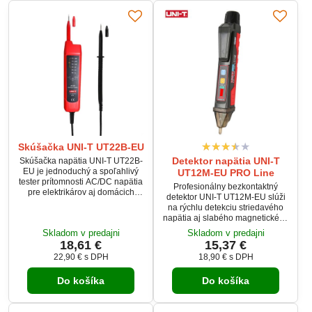
Skúšačka UNI-T UT22B-EU
Detektor napätia UNI-T
Skúšačka napätia UNI-T UT22B-
EU je jednoduchý a spoľahlivý
UT12M-EU PRO Line
tester prítomnosti AC/DC napätia
Profesionálny bezkontaktný
pre elektrikárov aj domácich
detektor UNI-T UT12M-EU slúži
majstrov. Pracuje bez batérie –
na rýchlu detekciu striedavého
napája sa priamo z meraného
napätia aj slabého magnetického
obvodu, takže je vždy pripravená.
poľa. Ponúka akusticko-optickú
Skladom v predajni
Skladom v predajni
Odolné vyhotovenie IP54 a pád z
signalizáciu, zabudované
18,61 €
15,37 €
2 m dávajú istotu v teréne. LED
svietidlo a automatické vypnutie.
indikácia jasne ukáže úroveň
22,90 €
s DPH
18,90 €
s DPH
Vďaka krytiu IP67 a odolnosti
napätia aj polaritu.
pádu z 2 m je vhodný aj pre
Do košíka
Do košíka
náročných elektrikárov.
Podporuje dva rozsahy detekcie
napätia: 24–1000 V AC a 90–
1000 V AC.