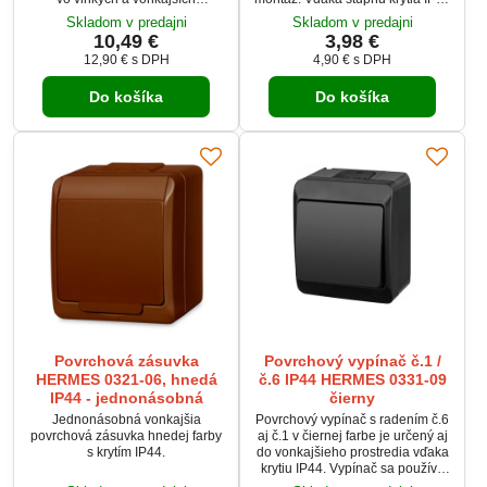
priestoroch vďaka krytiu IP56.
je vhodný pre vlhké a prašné
Skladom v predajni
Skladom v predajni
Výklopné veko zabezpečuje
prostredie, ako sú garáže, dielne,
10,49 €
3,98 €
ochranu pred vniknutím vody a
pivnice či vonkajšie priestory.
12,90 €
s DPH
4,90 €
s DPH
nečistôt. Montuje sa na stenu a
má skrutkové pripojenie pre
Do košíka
Do košíka
vodiče do 2,5 mm². Odolná
konštrukcia a spoľahlivá
funkčnosť z nej robia ideálne
riešenie pre garáže, pivnice a
altánky.
Povrchová zásuvka
Povrchový vypínač č.1 /
HERMES 0321-06, hnedá
č.6 IP44 HERMES 0331-09
IP44 - jednonásobná
čierny
Jednonásobná vonkajšia
Povrchový vypínač s radením č.6
povrchová zásuvka hnedej farby
aj č.1 v čiernej farbe je určený aj
s krytím IP44.
do vonkajšieho prostredia vďaka
krytiu IP44. Vypínač sa používa
pre ovládanie vypínania a