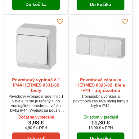
Do košíka
Do košíka
Povrchový vypínač č.1
Povrchová zásuvka
IP44 HERMES 0331-02
HERMES 0323-02, biela
biely
IP44 - trojnásobná
Povrchový vypínač s radením č.1
Trojnásobná vonkajšia
v bielej farbe je určený aj do
povrchová zásuvka bielej farby s
vonkajšieho prostredia vďaka
krytím IP44.
krytiu IP44. Vypínač sa používa
pre ovládanie vypínanie a
Dočasne vypredané
Skladom v predajni
zapínanie osvetlenia z jedného
3,98 €
11,30 €
miesta
4,90 €
s DPH
13,90 €
s DPH
Zobraziť
Do košíka