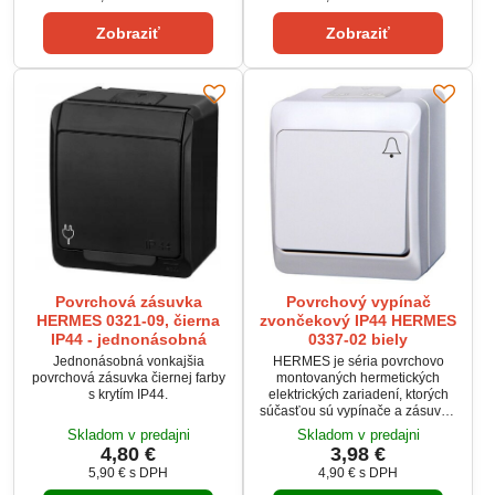
Zobraziť
Zobraziť
Povrchová zásuvka
Povrchový vypínač
HERMES 0321-09, čierna
zvončekový IP44 HERMES
IP44 - jednonásobná
0337-02 biely
Jednonásobná vonkajšia
HERMES je séria povrchovo
povrchová zásuvka čiernej farby
montovaných hermetických
s krytím IP44.
elektrických zariadení, ktorých
súčasťou sú vypínače a zásuvky.
Zákazníci a inštalatéri ju už dlhé
Skladom v predajni
Skladom v predajni
roky poznajú a ide o oceňované
4,80 €
3,98 €
a osvedčené riešenie.
5,90 €
s DPH
4,90 €
s DPH