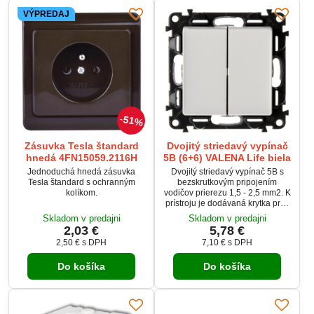
VÝPREDAJ
51%
Zásuvka Tesla štandard
Dvojitý striedavý vypínač
hnedá 4FN15059.2116H
5B (6+6) VALENA Life biela
Jednoduchá hnedá zásuvka
Dvojitý striedavý vypínač 5B s
Tesla štandard s ochranným
bezskrutkovým pripojením
kolíkom.
vodičov prierezu 1,5 - 2,5 mm2. K
prístroju je dodávaná krytka proti
prachu.
Skladom v predajni
Skladom v predajni
2,03 €
5,78 €
2,50 €
s DPH
7,10 €
s DPH
Do košíka
Do košíka