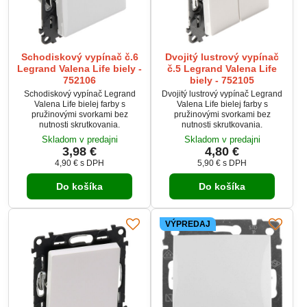
Schodiskový vypínač č.6
Dvojitý lustrový vypínač
Legrand Valena Life biely -
č.5 Legrand Valena Life
752106
biely - 752105
Schodiskový vypínač Legrand
Dvojitý lustrový vypínač Legrand
Valena Life bielej farby s
Valena Life bielej farby s
pružinovými svorkami bez
pružinovými svorkami bez
nutnosti skrutkovania.
nutnosti skrutkovania.
Skladom v predajni
Skladom v predajni
3,98 €
4,80 €
4,90 €
s DPH
5,90 €
s DPH
Do košíka
Do košíka
VÝPREDAJ