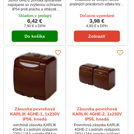
Junior GHE-2 ponúka spoľahlivé
prašných priestoroch vďaka krytiu
napájanie so zvýšenou ochranou
IP54. Umožňuje jednoduché
IP54 proti prachu a vlhkosti.
skrutkové pripojenie vodičov do
Vhodná je pre dielne, garáže,
Skladom v predajni
Dočasne vypredané
2,5 mm² a je vhodný pre
sklady aj vonkajšie priestory ako
6,42 €
3,98 €
230V/10A sieť. Montáž sa
terasy či altánky. Zásuvka
7,90 €
s DPH
4,90 €
s DPH
vykonáva na stenu (povrchová
podporuje záťaž až 3680 W a je
montáž). Vďaka
vyhotovená v odolnom bielom
samozatváraciemu veku je
Do košíka
Zobraziť
prevedení. Ideálna voľba pre
vhodný aj na vonkajšie použitie.
náročné prostredie aj bežné
použitie.
Zásuvka povrchová
Zásuvka povrchová
KARLIK 4GHE-1, 1x230V
KARLIK 4GHE-2, 1x230V
IP56, hnedá
IP56, hnedá
ovrchová zásuvka KARLIK
Povrchová zásuvka KARLIK
4GHE-1 s jedným výstupom
4GHE-2 s jedným výstupom
230V / 16A a krytím IP54 je
230V / 16A ponúka zvýšenú