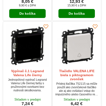
8,05 €
12,93 €
zástrčkou.
9,90 €
s DPH
15,90 €
s DPH
Do košíka
Do košíka
Vypínač č.1 Legrand
Tlačidlo VALENA LIFE
Valena Life čierny
biela s piktogramom
zvonček
Jednopólový vypínač Legrand
Valena Life čiernej farby s
Prístroj tlačítka 752115 sa môže
pružinovými svorkami bez
použit ako zvončekové tlačítko
nutnosti skrutkovania.
ale aj ako ovládací vstup do
impulzného alebo časového relé,
do elektroniky ventilátora,
Skladom v predajni
Skladom v predajni
prípadne do systému
7,24 €
6,42 €
inteligentnej inštalácie. Prístroj