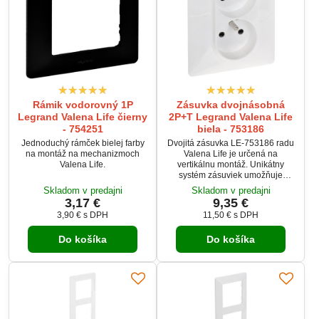
Rámik vodorovný 1P
Zásuvka dvojnásobná
Legrand Valena Life čierny
2P+T Legrand Valena Life
- 754251
biela - 753186
Jednoduchý rámček bielej farby
Dvojitá zásuvka LE-753186 radu
na montáž na mechanizmoch
Valena Life je určená na
Valena Life.
vertikálnu montáž. Unikátny
systém zásuviek umožňuje
ušetriť miesto a zmierniť riziko
Skladom v predajni
Skladom v predajni
poškodenia káblov s uhlovou
3,17 €
9,35 €
zástrčkou.
3,90 €
s DPH
11,50 €
s DPH
Do košíka
Do košíka