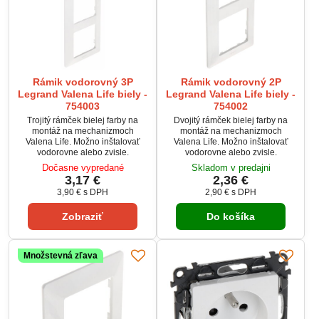
Rámik vodorovný 3P
Rámik vodorovný 2P
Legrand Valena Life biely -
Legrand Valena Life biely -
754003
754002
Trojitý rámček bielej farby na
Dvojitý rámček bielej farby na
montáž na mechanizmoch
montáž na mechanizmoch
Valena Life. Možno inštalovať
Valena Life. Možno inštalovať
vodorovne alebo zvisle.
vodorovne alebo zvisle.
Dočasne vypredané
Skladom v predajni
3,17 €
2,36 €
3,90 €
s DPH
2,90 €
s DPH
Zobraziť
Do košíka
Množstevná zľava