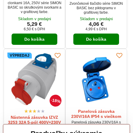
clonkami 16A, 250V série SIMON
Zvončekové tlačidlo série SIMON
BASIC so skrutkovými svorkami a
BASIC bez piktogramu v
v grafitovej farbe.
grafitovej farbe.
Skladom v predajni
Skladom v predajni
5,29 €
4,06 €
6,50 €
s DPH
4,99 €
s DPH
Do košíka
Do košíka
VÝPREDAJ
18%
Panelová zásuvka
230V/16A IP54 s viečkom
Nástenná zásuvka IZVZ
3253 32A 5-pól 400V+230V
Panelová zásuvka 230V/16A s
krytím IP54 je praktickým a
IP44
odolným riešením pre pripojenie