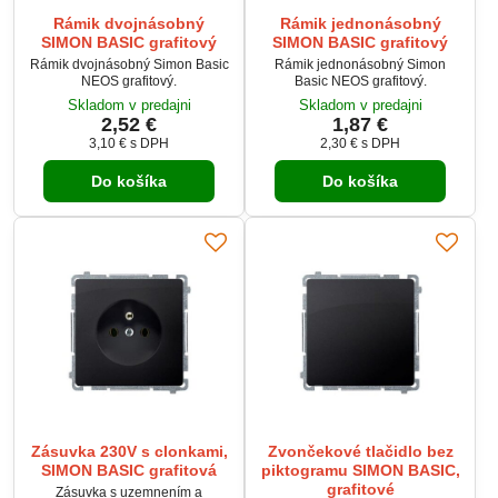
Rámik dvojnásobný
Rámik jednonásobný
SIMON BASIC grafitový
SIMON BASIC grafitový
Rámik dvojnásobný Simon Basic
Rámik jednonásobný Simon
NEOS grafitový.
Basic NEOS grafitový.
Skladom v predajni
Skladom v predajni
2,52 €
1,87 €
3,10 €
s DPH
2,30 €
s DPH
Do košíka
Do košíka
Zásuvka 230V s clonkami,
Zvončekové tlačidlo bez
SIMON BASIC grafitová
piktogramu SIMON BASIC,
grafitové
Zásuvka s uzemnením a