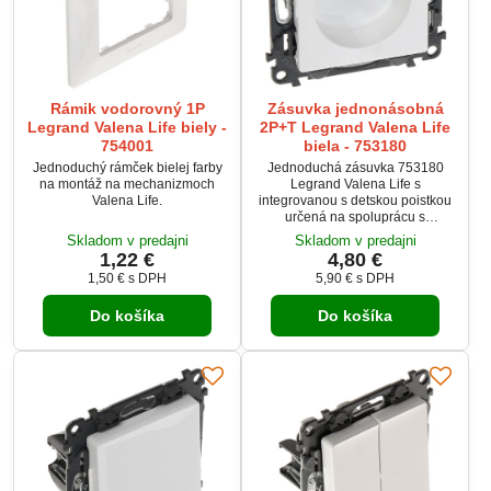
Rámik vodorovný 1P
Zásuvka jednonásobná
Legrand Valena Life biely -
2P+T Legrand Valena Life
754001
biela - 753180
Jednoduchý rámček bielej farby
Jednoduchá zásuvka 753180
na montáž na mechanizmoch
Legrand Valena Life s
Valena Life.
integrovanou s detskou poistkou
určená na spoluprácu s
rámčekmi radu Valena Life.
Skladom v predajni
Skladom v predajni
1,22 €
4,80 €
1,50 €
s DPH
5,90 €
s DPH
Do košíka
Do košíka