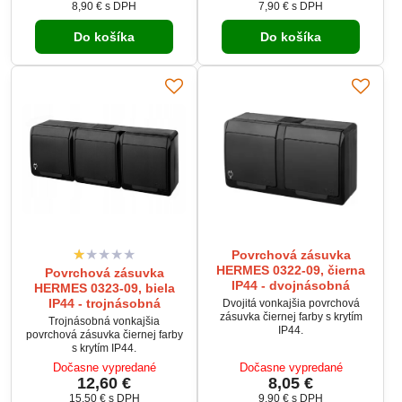
8,90 €
s DPH
7,90 €
s DPH
má prepínací kontakt.
Do košíka
Do košíka
Povrchová zásuvka
HERMES 0322-09, čierna
Povrchová zásuvka
IP44 - dvojnásobná
HERMES 0323-09, biela
IP44 - trojnásobná
Dvojitá vonkajšia povrchová
zásuvka čiernej farby s krytím
Trojnásobná vonkajšia
IP44.
povrchová zásuvka čiernej farby
s krytím IP44.
Dočasne vypredané
Dočasne vypredané
12,60 €
8,05 €
15,50 €
s DPH
9,90 €
s DPH