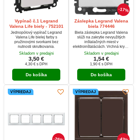
17%
Vypínač č.1 Legrand
Záslepka Legrand Valena
Valena Life biely - 752101
biela 774446
Jednopólový vypínač Legrand
Biela záslepka Legrand Valena
Valena Life bielej farby s
slúži na zakrytie nevyužitých
pružinovými svorkami bez
inštalačných miest v
nutnosti skrutkovania.
elektroinštaláciách. Vrchná krycia
krytka je pevne pripevnená ku
Skladom v predajni
Skladom v predajni
kovovej montážnej doske, ktorá
3,50 €
1,54 €
obsahuje otvory pre jednoduché
4,30 €
s DPH
1,90 €
s DPH
upevnenie skrutkami do
inštalačnej krabice.
Do košíka
Do košíka
VÝPREDAJ
VÝPREDAJ
26%
43%