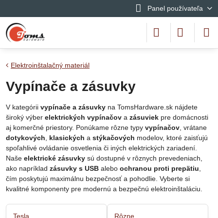
Panel používateľa
Elektroinštalačný materiál
Vypínače a zásuvky
V kategórii
vypínače a zásuvky
na TomsHardware.sk nájdete
široký výber
elektrických vypínačov
a
zásuviek
pre domácnosti
aj komerčné priestory. Ponúkame rôzne typy
vypínačov
, vrátane
dotykových
,
klasických
a
stýkačových
modelov, ktoré zaisťujú
spoľahlivé ovládanie osvetlenia či iných elektrických zariadení.
Naše
elektrické zásuvky
sú dostupné v rôznych prevedeniach,
ako napríklad
zásuvky s USB
alebo
ochranou proti prepätiu
,
čím poskytujú maximálnu bezpečnosť a pohodlie. Vyberte si
kvalitné komponenty pre modernú a bezpečnú elektroinštaláciu.
Tesla
Rôzne