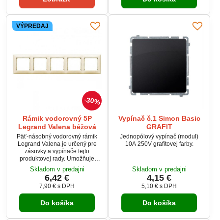
VÝPREDAJ
30%
Rámik vodorovný 5P
Vypínač č.1 Simon Basic
Legrand Valena béžová
GRAFIT
Päť-násobný vodorovný rámik
Jednopólový vypínač (modul)
Legrand Valena je určený pre
10A 250V grafitovej farby.
zásuvky a vypínače tejto
produktovej rady. Umožňuje
estetické a praktické
Skladom v predajni
Skladom v predajni
usporiadanie piatich
6,42 €
4,15 €
elektroinštalačných prístrojov
7,90 €
s DPH
5,10 €
s DPH
vedľa seba. Vyrobený z
odolného plastu, ktorý
Do košíka
Do košíka
zabezpečuje dlhú životnosť a
jednoduchú údržbu.