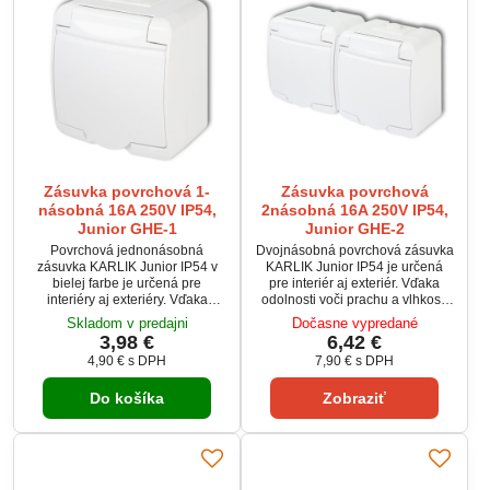
Zásuvka povrchová 1-
Zásuvka povrchová
násobná 16A 250V IP54,
2násobná 16A 250V IP54,
Junior GHE-1
Junior GHE-2
Povrchová jednonásobná
Dvojnásobná povrchová zásuvka
zásuvka KARLIK Junior IP54 v
KARLIK Junior IP54 je určená
bielej farbe je určená pre
pre interiér aj exteriér. Vďaka
interiéry aj exteriéry. Vďaka
odolnosti voči prachu a vlhkosti
vysokému krytiu IP54 odoláva
je ideálna do dielní, garáží či na
Skladom v predajni
Dočasne vypredané
prachu aj vlhkosti, čo ju robí
terasy. Zabezpečuje spoľahlivé
3,98 €
6,42 €
ideálnou do dielní, garáží či na
pripojenie zariadení s výkonom
4,90 €
s DPH
7,90 €
s DPH
terasy. Poskytuje bezpečné
do 3680 W.
pripojenie s výkonom až 3680 W.
Do košíka
Zobraziť