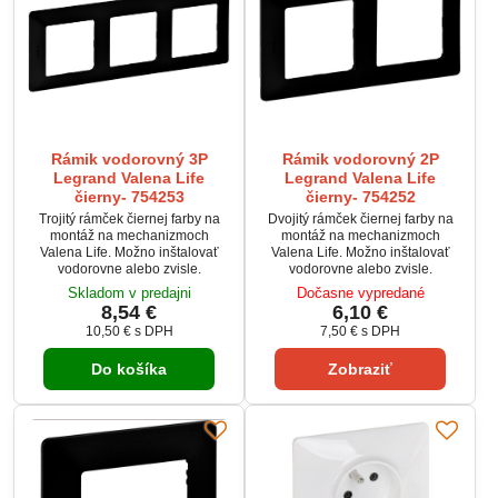
Rámik vodorovný 3P
Rámik vodorovný 2P
Legrand Valena Life
Legrand Valena Life
čierny- 754253
čierny- 754252
Trojitý rámček čiernej farby na
Dvojitý rámček čiernej farby na
montáž na mechanizmoch
montáž na mechanizmoch
Valena Life. Možno inštalovať
Valena Life. Možno inštalovať
vodorovne alebo zvisle.
vodorovne alebo zvisle.
Skladom v predajni
Dočasne vypredané
8,54 €
6,10 €
10,50 €
s DPH
7,50 €
s DPH
Do košíka
Zobraziť