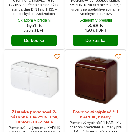
Uzemnená zásuvka TH35-
Povrchový jednopólový spínač
GN16A je určená na montáž na
KARLIK JUNIOR v bielej farbe je
štandardnú DIN lištu TH35 v
určený na spoľahlivé spínanie
elektrických rozvádzačoch.
svetelných okruhov v
Podporuje zaťaženie až 16 A
náročnejších podmienkach.
Skladom v predajni
Skladom v predajni
(4000 W), vďaka čomu je vhodná
Vďaka krytiu IP54 je vhodný do
5,61 €
3,98 €
na napájanie servisných
priestorov so zvýšenou
6,90 €
s DPH
4,90 €
s DPH
prístrojov, meracej techniky aj
prašnosťou alebo vlhkosťou.
ďalších elektrických zariadení.
Poskytuje kvalitnú mechanickú
Do košíka
Do košíka
Kompaktné rozmery, jednoduchá
konštrukciu a jednoduchú
montáž a moderný dizajn z nej
montáž na povrch. Ideálny pre
robia praktické riešenie pre
dielne, garáže, terasy či altánky.
profesionálne elektroinštalácie.
Zásuvka povrchová 2-
Povrchový výpínač č.1
násobná 10A 250V IP54,
KARLIK, hnedý
Junior GHE-2 biela
Povrchový výpínač č.1 KARLIK v
hnedom prevedení je určený pre
Povrchová dvojzásuvka KARLIK
inštaláciu vo vlhkých alebo