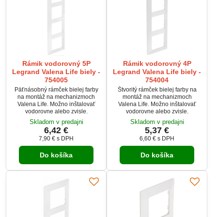
Rámik vodorovný 5P
Rámik vodorovný 4P
Legrand Valena Life biely -
Legrand Valena Life biely -
754005
754004
Päťnásobný rámček bielej farby
Štvoritý rámček bielej farby na
na montáž na mechanizmoch
montáž na mechanizmoch
Valena Life. Možno inštalovať
Valena Life. Možno inštalovať
vodorovne alebo zvisle.
vodorovne alebo zvisle.
Skladom v predajni
Skladom v predajni
6,42 €
5,37 €
7,90 €
s DPH
6,60 €
s DPH
Do košíka
Do košíka