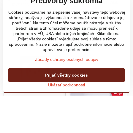
Predvoľby súkromia
Kombinovaná nástenná zásuvka
elektrických zariadení. Vďaka
IZVZ 3253 32A 400V+230V.
krytiu IP44 je zásuvka chránená
Skladom v predajni
Skladom v predajni
proti striekajúcej vode a
Cookies používame na zlepšenie vašej návštevy tejto webovej
14,55 €
2,36 €
prenikaniu pevných častíc, čo ju
stránky, analýzu jej výkonnosti a zhromažďovanie údajov o jej
robí ideálnou na použitie v
17,90 €
s DPH
2,90 €
s DPH
používaní. Na tento účel môžeme použiť nástroje a služby
exteriéri aj v náročnejších
tretích strán a zhromaždené údaje sa môžu preniesť k
podmienkach. Viečko poskytuje
Do košíka
Do košíka
partnerom v EÚ, USA alebo iných krajinách. Kliknutím na
dodatočnú ochranu pred
nečistotami a vlhkosťou, čím
„Prijať všetky cookies“ vyjadrujete svoj súhlas s týmto
zvyšuje životnosť zariadenia.
spracovaním. Nižšie môžete nájsť podrobné informácie alebo
VÝPREDAJ
upraviť svoje preferencie.
Zásady ochrany osobných údajov
Prijať všetky cookies
Ukázať podrobnosti
33%
Zásuvka jednonásobná
IP54 nástenná EMOS
Povrchová krabica LK 80
6483-10 pod TESLA
Kvalitná nástenná vodeodolná
FRENCH zásuvka s ochranným
STANDARD
viečkom.
Povrchová krabica LK 80 6483-
10 je určená pre prístroje a