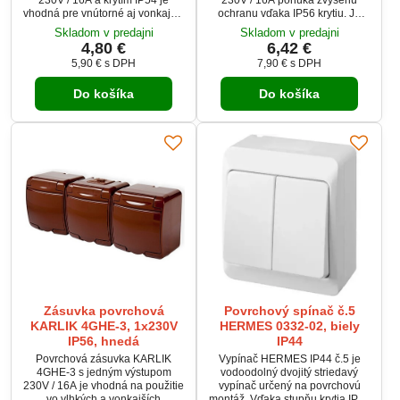
vhodná pre vnútorné aj vonkajšie
ochranu vďaka IP56 krytiu. Je
použitie. Výklopné veko na
určená na povrchovú montáž vo
Skladom v predajni
Skladom v predajni
pántoch chráni pred vlhkosťou a
vlhkých alebo vonkajších
4,80 €
6,42 €
umožňuje použitie aj uhlových
priestoroch. Výklopné veko
5,90 €
s DPH
7,90 €
s DPH
zástrčiek. Montáž na stenu a
chráni pred prachom a
skrutkové pripojenie vodičov do
striekajúcou vodou, vhodné aj
Do košíka
Do košíka
2,5 mm² zaručujú jednoduchú
pre uhlové zástrčky. Skrutkové
inštaláciu. Ideálne riešenie pre
pripojenie vodičov do 2,5 mm²
dielne, garáže, pivnice či
zaručuje jednoduchú inštaláciu.
záhrady.
Zásuvka povrchová
Povrchový spínač č.5
KARLIK 4GHE-3, 1x230V
HERMES 0332-02, biely
IP56, hnedá
IP44
Povrchová zásuvka KARLIK
Vypínač HERMES IP44 č.5 je
4GHE-3 s jedným výstupom
vodoodolný dvojitý striedavý
230V / 16A je vhodná na použitie
vypínač určený na povrchovú
vo vlhkých a vonkajších
montáž. Vďaka stupňu krytia IP44