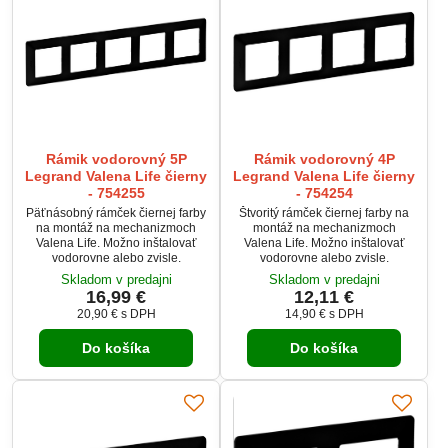
Rámik vodorovný 5P
Rámik vodorovný 4P
Legrand Valena Life čierny
Legrand Valena Life čierny
- 754255
- 754254
Päťnásobný rámček čiernej farby
Štvoritý rámček čiernej farby na
na montáž na mechanizmoch
montáž na mechanizmoch
Valena Life. Možno inštalovať
Valena Life. Možno inštalovať
vodorovne alebo zvisle.
vodorovne alebo zvisle.
Skladom v predajni
Skladom v predajni
16,99 €
12,11 €
20,90 €
s DPH
14,90 €
s DPH
Do košíka
Do košíka