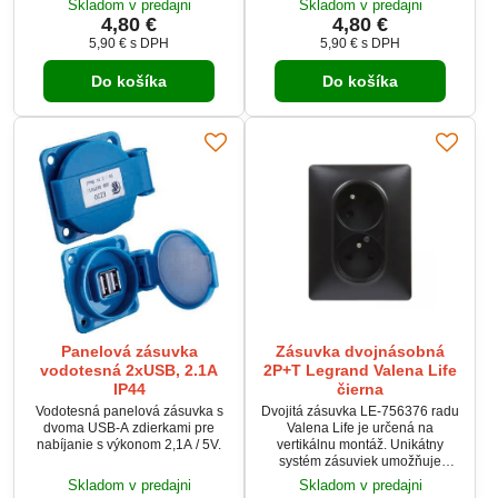
Skladom v predajni
Skladom v predajni
zapínania osvetlenia z jedného
4,80 €
4,80 €
miesta alebo aj dvoch miest tzv.
5,90 €
s DPH
5,90 €
s DPH
schodickový vypínač.
Do košíka
Do košíka
Panelová zásuvka
Zásuvka dvojnásobná
vodotesná 2xUSB, 2.1A
2P+T Legrand Valena Life
IP44
čierna
Vodotesná panelová zásuvka s
Dvojitá zásuvka LE-756376 radu
dvoma USB-A zdierkami pre
Valena Life je určená na
nabíjanie s výkonom 2,1A / 5V.
vertikálnu montáž. Unikátny
systém zásuviek umožňuje
ušetriť miesto a zmierniť riziko
Skladom v predajni
Skladom v predajni
poškodenia káblov s uhlovou