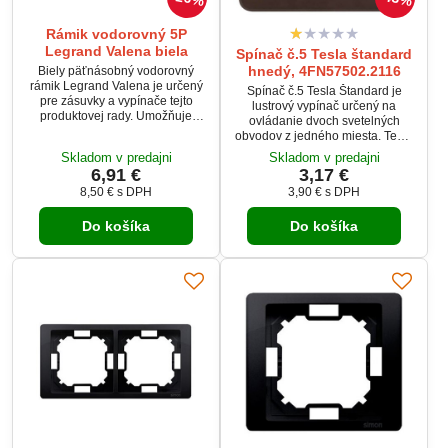
Rámik vodorovný 5P
Legrand Valena biela
Spínač č.5 Tesla štandard
hnedý, 4FN57502.2116
Biely päťnásobný vodorovný
rámik Legrand Valena je určený
Spínač č.5 Tesla Štandard je
pre zásuvky a vypínače tejto
lustrový vypínač určený na
produktovej rady. Umožňuje
ovládanie dvoch svetelných
estetické a praktické
obvodov z jedného miesta. Tento
usporiadanie piatich
dvojtlačidlový vypínač umožňuje
Skladom v predajni
Skladom v predajni
elektroinštalačných prístrojov
nezávislé ovládanie dvoch
6,91 €
3,17 €
vedľa seba. Kvalitný plastový
svetiel alebo ich kombinované
materiál zaisťuje dlhú životnosť a
8,50 €
s DPH
3,90 €
s DPH
zapínanie.Dizajn Tesla Štandard
jednoduchú údržbu.
a hnedé lesklé prevedenie
Do košíka
Do košíka
zaisťujú estetické a funkčné
riešenie pre domácnosti aj
komerčné priestory. Montáž
prebieha do inštalačnej krabice,
čím je kompatibilný...