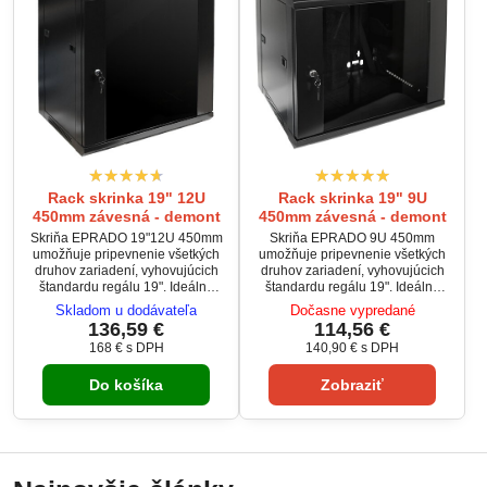
Rack skrinka 19" 12U
Rack skrinka 19" 9U
450mm závesná - demont
450mm závesná - demont
Skriňa EPRADO 19"12U 450mm
Skriňa EPRADO 9U 450mm
umožňuje pripevnenie všetkých
umožňuje pripevnenie všetkých
druhov zariadení, vyhovujúcich
druhov zariadení, vyhovujúcich
štandardu regálu 19". Ideálne
štandardu regálu 19". Ideálne
riešenie pre inštalácie DVR,
riešenie pre inštalácie DVR,
Skladom u dodávateľa
Dočasne vypredané
napájacích jednotiek,
napájacích jednotiek,
136,59 €
114,56 €
rozbočovačov, hlavných staníc,
rozbočovačov, hlavných staníc,
168 €
s DPH
140,90 €
s DPH
sieťových zariadení, atď.
sieťových zariadení, atď.
Do košíka
Zobraziť