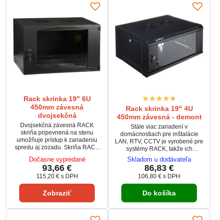
poškodením.
ktorom sa nachádzajú koľajnice
na montáž zariadenia. Vďaka
tomuto...
Rack skrinka 19" 6U
450mm závesná
Rack skrinka 19" 4U
dvojsekčná
450mm závesná - demont
Dvojsekčná závesná RACK
Stále viac zariadení v
skriňa pripevnená na stenu
domácnostiach pre inštalácie
umožňuje prístup k zariadeniu
LAN, RTV, CCTV je vyrobené pre
spredu aj zozadu. Skriňa RACK
systémy RACK, takže ich
umožňuje pripevnenie všetkých
inštalácia je estetická a
Dočasne vypredané
Skladom u dodávateľa
druhov zariadení, vyhovujúcich
zariadenia sú chránené pred
93,66 €
86,83 €
štandardu regálu 19". Ideálne
náhodnými mechanickými
115,20 €
s DPH
106,80 €
s DPH
riešenie pre inštalácie DVR,
poškodeniami.
napájacích jednotiek,
rozbočovačov, hlavných staníc,
Zobraziť
Do košíka
sieťových zariadení, atď.