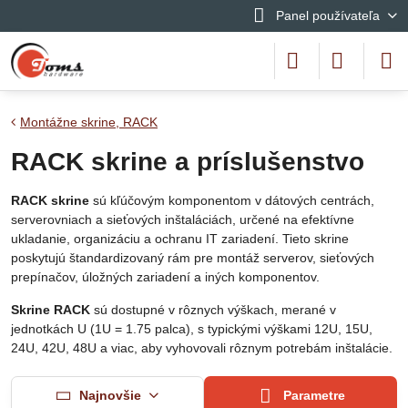
Panel používateľa
Montážne skrine, RACK
RACK skrine a príslušenstvo
RACK skrine
sú kľúčovým komponentom v dátových centrách,
serverovniach a sieťových inštaláciách, určené na efektívne
ukladanie, organizáciu a ochranu IT zariadení. Tieto skrine
poskytujú štandardizovaný rám pre montáž serverov, sieťových
prepínačov, úložných zariadení a iných komponentov.
Skrine RACK
sú dostupné v rôznych výškach, merané v
jednotkách U (1U = 1.75 palca), s typickými výškami 12U, 15U,
24U, 42U, 48U a viac, aby vyhovovali rôznym potrebám inštalácie.
Najnovšie
Parametre