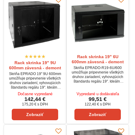
Rack skrinka 19" 6U
600mm závesná - demont
Rack skrinka 19" 9U
600mm závesná - demont
Skriňa EPRADO-R19-6U/600
umožňuje pripevnenie všetkých
Skriňa EPRADO 19" 9U 600mm
druhov zariadení, vyhovujúcich
umožňuje pripevnenie všetkých
štandardu regálu 19". Ideálne
druhov zariadení, vyhovujúcich
riešenie pre inštalácie DVR,
štandardu regálu 19". Ideálne
napájacích jednotiek,
riešenie pre inštalácie DVR,
Dočasne vypredané
Vypredané u dodávateľa
rozbočovačov, hlavných staníc,
napájacích jednotiek,
142,44 €
99,51 €
sieťových zariadení, atď.
rozbočovačov, hlavných staníc,
175,20 €
s DPH
122,40 €
s DPH
sieťových zariadení, atď.
Zobraziť
Zobraziť