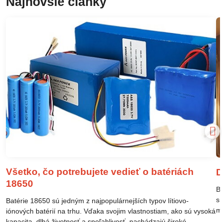
Najnovšie články
Všetko, čo potrebujete vedieť o batériách
D
18650
B
s
Batérie 18650 sú jedným z najpopulárnejších typov lítiovo-
m
iónových batérií na trhu. Vďaka svojim vlastnostiam, ako sú vysoká
m
kapacita, dlhá životnosť a spoľahlivosť, nachádzajú široké