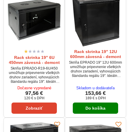
Rack skrinka 19" 12U
600mm závesná - demont
Rack skrinka 19" 6U
450mm závesná - demont
Skriňa EPRADO 19" 12U 600mm
umožňuje pripevnenie všetkých
Skriňa EPRADO-R19-6U/450
druhov zariadení, vyhovujúcich
umožňuje pripevnenie všetkých
štandardu regálu 19". Ideálne
druhov zariadení, vyhovujúcich
riešenie pre inštalácie DVR,
štandardu regálu 19". Ideálne
napájacích jednotiek,
riešenie pre inštalácie DVR,
Dočasne vypredané
Skladom u dodávateľa
rozbočovačov, hlavných staníc,
napájacích jednotiek,
97,56 €
153,66 €
sieťových zariadení, atď.
rozbočovačov, hlavných staníc,
120 €
s DPH
189 €
s DPH
sieťových zariadení, atď.
Zobraziť
Do košíka