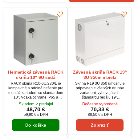
Hermetická závesná RACK
Závesná skriňa RACK 19"
skriňa 10" 6U šedá
3U 350mm biela
RACK skriňa R10-6U/230/L je
Skriňa R19 3U 350 umožňuje
kompaktné a odolné riešenie pre
pripevnenie všetkých druhov
montáž zariadení so štandardom
zariadení, vyhovujúcich
10". Vďaka ochrane IP65 a
štandardu regálu 19".
mechanickej odolnosti IK10 je
Umiestnenie koľajníc umožňuje
Skladom v predajni
Dočasne vypredané
vhodná na použitie v interiéri aj
neobmedzený prístup k
48,70 €
70,33 €
exteriéri. Skriňa má odnímateľný
zariadeniam a zaisťuje
59,90 €
s DPH
86,50 €
s DPH
zadný panel, tesnené dvierka a
bezpečnosť pri montáži prvkov
viacero vstupov na káble.
náchylných na zničenie, napr.
Do košíka
Zobraziť
Spoľahlivo chráni inštalované
optických patchcordov.Tlmiče
zariadenia pred prachom,
použité v skrini spomaľujú proces
vlhkosťou a mechanickým
otvárania predného veka, na