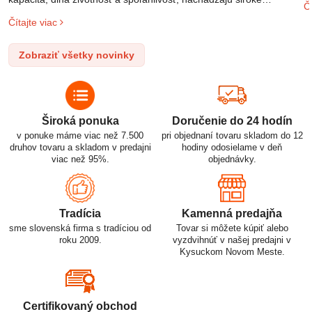
Čí
o
uplatnenie v rôznych oblastiach – od elektronických zariadení až
Čítajte viac
l
po elektrické vozidlá. Pochopenie ich delenia, označovania a
n
správneho používania je kľúčom k ich efektívnemu a bezpečnému
Zobraziť všetky novinky
p
využitiu.
Široká ponuka
Doručenie do 24 hodín
v ponuke máme viac než 7.500
pri objednaní tovaru skladom do 12
druhov tovaru a skladom v predajni
hodiny odosielame v deň
viac než 95%.
objednávky.
Tradícia
Kamenná predajňa
sme slovenská firma s tradíciou od
Tovar si môžete kúpiť alebo
roku 2009.
vyzdvihnúť v našej predajni v
Kysuckom Novom Meste.
Certifikovaný obchod