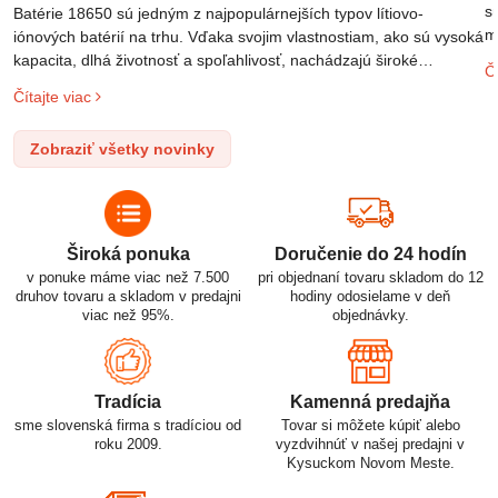
s
Batérie 18650 sú jedným z najpopulárnejších typov lítiovo-
m
iónových batérií na trhu. Vďaka svojim vlastnostiam, ako sú vysoká
m
kapacita, dlhá životnosť a spoľahlivosť, nachádzajú široké
Čí
o
uplatnenie v rôznych oblastiach – od elektronických zariadení až
Čítajte viac
l
po elektrické vozidlá. Pochopenie ich delenia, označovania a
n
správneho používania je kľúčom k ich efektívnemu a bezpečnému
Zobraziť všetky novinky
p
využitiu.
Široká ponuka
Doručenie do 24 hodín
v ponuke máme viac než 7.500
pri objednaní tovaru skladom do 12
druhov tovaru a skladom v predajni
hodiny odosielame v deň
viac než 95%.
objednávky.
Tradícia
Kamenná predajňa
sme slovenská firma s tradíciou od
Tovar si môžete kúpiť alebo
roku 2009.
vyzdvihnúť v našej predajni v
Kysuckom Novom Meste.