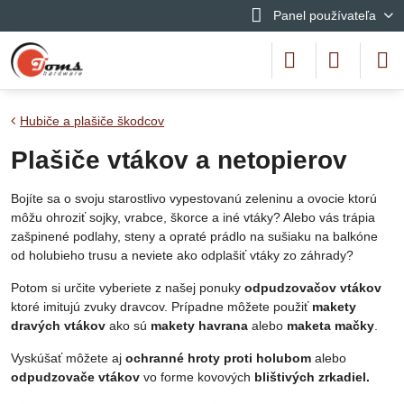
Panel používateľa
Hubiče a plašiče škodcov
Plašiče vtákov a netopierov
Bojíte sa o svoju starostlivo vypestovanú zeleninu a ovocie ktorú
môžu ohroziť sojky, vrabce, škorce a iné vtáky? Alebo vás trápia
zašpinené podlahy, steny a opraté prádlo na sušiaku na balkóne
od holubieho trusu a neviete ako odplašiť vtáky zo záhrady?
Potom si určite vyberiete z našej ponuky
odpudzovačov vtákov
ktoré imitujú zvuky dravcov. Prípadne môžete použiť
makety
dravých vtákov
ako sú
makety havrana
alebo
maketa mačky
.
Vyskúšať môžete aj
ochranné hroty proti holubom
alebo
odpudzovače vtákov
vo forme kovových
blištivých zrkadiel.