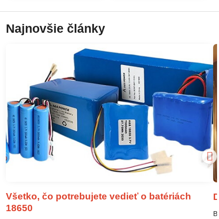
Najnovšie články
Všetko, čo potrebujete vedieť o batériách
D
18650
B