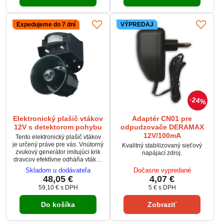
využitia chemických prostriedkov.
Expedujeme do 7 dní
VÝPREDAJ
24%
Elektronický plašič vtákov
Adaptér CN01 pre
12V s detektorom pohybu
odpudzovače DERAMAX
12V/100mA
Tento elektronický plašič vtákov
je určený práve pre vás. Vnútorný
Kvalitný stabilizovaný sieťový
zvukový generátor imitujúci krik
napájací zdroj.
dravcov efektívne odháňa vtákov
zo strážených oblastí.
Skladom u dodávateľa
Dočasne vypredané
48,05 €
4,07 €
59,10 €
s DPH
5 €
s DPH
Do košíka
Zobraziť