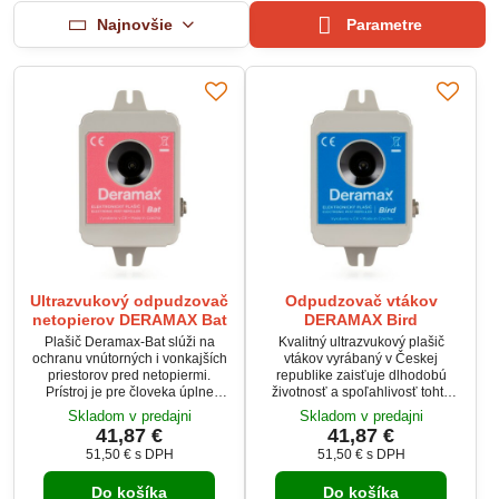
Najnovšie
Parametre
Ultrazvukový odpudzovač
Odpudzovač vtákov
netopierov DERAMAX Bat
DERAMAX Bird
Plašič Deramax-Bat slúži na
Kvalitný ultrazvukový plašič
ochranu vnútorných i vonkajších
vtákov vyrábaný v Českej
priestorov pred netopiermi.
republike zaisťuje dlhodobú
Prístroj je pre človeka úplne
životnosť a spoľahlivosť tohto
bezpečný a bezhlučný.
typu plašiča holubov, škorcov,
Skladom v predajni
Skladom v predajni
Škodcovia sú trvalo obťažovaní
vrabcov, drozdov, havranov, vrán
41,87 €
41,87 €
ultrazvukovými signálmi plašiča a
a pod.
51,50 €
s DPH
51,50 €
s DPH
v krátkom čase opúšťajú
chránený priestor. Prevádzka
Do košíka
Do košíka
prístroja je ekologická, bez