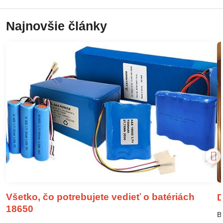
Najnovšie články
Všetko, čo potrebujete vedieť o batériách
D
18650
B