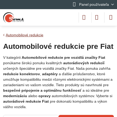
Panel používateľa
Automobilové redukcie
Automobilové redukcie pre Fiat
V kategórii
Automobilové redukcie pre vozidlá značky
Fiat
ponúkame širokú ponuku kvalitných
autorádiových redukcíí
určených špeciálne pre vozidlá značky Fiat. Naša ponuka zahŕňa
redukcie konektorov
,
adaptéry
a ďalšie príslušenstvo, ktoré
umožňuje kompatibilitu medzi rôznymi elektronickými systémami a
zariadeniami vo vašom vozidle. Tieto produkty sú navrhnuté pre
bezpečné pripojenie a optimálnu funkčnosť
a sú ideálne pre
modernizáciu
alebo
opravy
automobilových systémov. Vyberte si
autorádiové redukcie Fiat
pre dokonalú kompatibilitu a výkon
vášho vozidla.