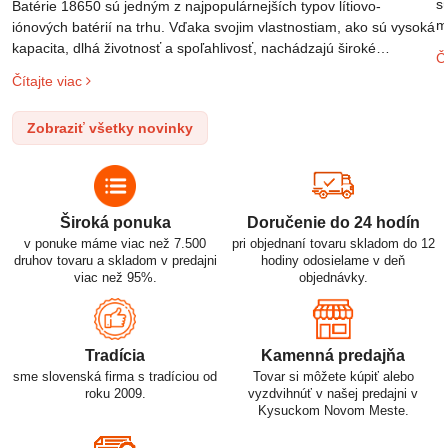
s
Batérie 18650 sú jedným z najpopulárnejších typov lítiovo-
m
iónových batérií na trhu. Vďaka svojim vlastnostiam, ako sú vysoká
m
kapacita, dlhá životnosť a spoľahlivosť, nachádzajú široké
Čí
o
uplatnenie v rôznych oblastiach – od elektronických zariadení až
Čítajte viac
l
po elektrické vozidlá. Pochopenie ich delenia, označovania a
n
správneho používania je kľúčom k ich efektívnemu a bezpečnému
Zobraziť všetky novinky
p
využitiu.
Široká ponuka
Doručenie do 24 hodín
v ponuke máme viac než 7.500
pri objednaní tovaru skladom do 12
druhov tovaru a skladom v predajni
hodiny odosielame v deň
viac než 95%.
objednávky.
Tradícia
Kamenná predajňa
sme slovenská firma s tradíciou od
Tovar si môžete kúpiť alebo
roku 2009.
vyzdvihnúť v našej predajni v
Kysuckom Novom Meste.