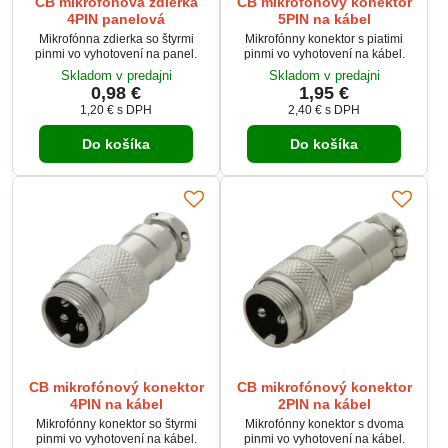
CB mikrofónová zdierka
CB mikrofónový konektor
4PIN panelová
5PIN na kábel
Mikrofónna zdierka so štyrmi
Mikrofónny konektor s piatimi
pinmi vo vyhotovení na panel.
pinmi vo vyhotovení na kábel.
Skladom v predajni
Skladom v predajni
0,98 €
1,95 €
1,20 €
s DPH
2,40 €
s DPH
Do košíka
Do košíka
CB mikrofónový konektor
CB mikrofónový konektor
4PIN na kábel
2PIN na kábel
Mikrofónny konektor so štyrmi
Mikrofónny konektor s dvoma
pinmi vo vyhotovení na kábel.
pinmi vo vyhotovení na kábel.