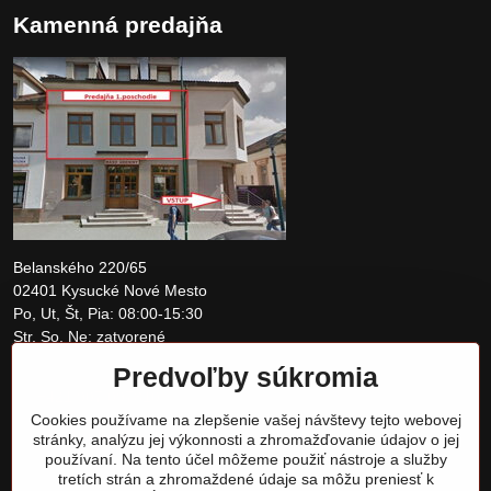
Kamenná predajňa
Belanského 220/65
02401 Kysucké Nové Mesto
Po, Ut, Št, Pia: 08:00-15:30
Str, So, Ne: zatvorené
Predvoľby súkromia
+421 907 097810
Cookies používame na zlepšenie vašej návštevy tejto webovej
obchod@tomshardware.sk
stránky, analýzu jej výkonnosti a zhromažďovanie údajov o jej
používaní. Na tento účel môžeme použiť nástroje a služby
tretích strán a zhromaždené údaje sa môžu preniesť k