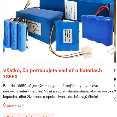
Všetko, čo potrebujete vedieť o batériách
D
18650
B
s
Batérie 18650 sú jedným z najpopulárnejších typov lítiovo-
m
iónových batérií na trhu. Vďaka svojim vlastnostiam, ako sú vysoká
m
kapacita, dlhá životnosť a spoľahlivosť, nachádzajú široké
Čí
o
uplatnenie v rôznych oblastiach – od elektronických zariadení až
Čítajte viac
l
po elektrické vozidlá. Pochopenie ich delenia, označovania a
n
správneho používania je kľúčom k ich efektívnemu a bezpečnému