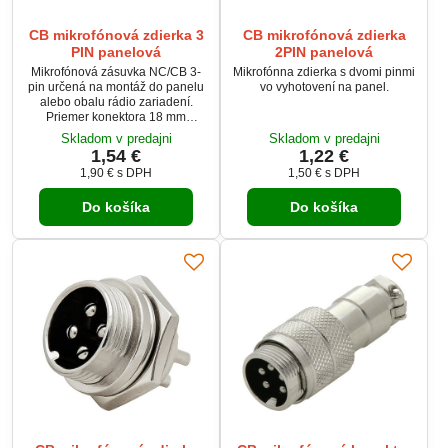
CB mikrofónová zdierka 3
CB mikrofónová zdierka
PIN panelová
2PIN panelová
Mikrofónová zásuvka NC/CB 3-
Mikrofónna zdierka s dvomi pinmi
pin určená na montáž do panelu
vo vyhotovení na panel.
alebo obalu rádio zariadení.
Priemer konektora 18 mm
zabezpečuje kompatibilitu s
Skladom v predajni
Skladom v predajni
väčšinou CB a NC rádií.
1,54 €
1,22 €
Spoľahlivá kovová konštrukcia
1,90 €
s DPH
1,50 €
s DPH
zaručuje stabilné pripojenie
mikrofónu. Ideálna na opravy,
Do košíka
Do košíka
úpravy alebo výrobu vlastných
rádiových zostáv.