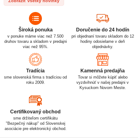
Zobraziť všetky novinky
p
využitiu.
Široká ponuka
Doručenie do 24 hodín
v ponuke máme viac než 7.500
pri objednaní tovaru skladom do 12
druhov tovaru a skladom v predajni
hodiny odosielame v deň
viac než 95%.
objednávky.
Tradícia
Kamenná predajňa
sme slovenská firma s tradíciou od
Tovar si môžete kúpiť alebo
roku 2009.
vyzdvihnúť v našej predajni v
Kysuckom Novom Meste.
Certifikovaný obchod
sme držiteľom certifikátu
"Bezpečný nákup" od Slovenskej
asociácie pre elektronický obchod.