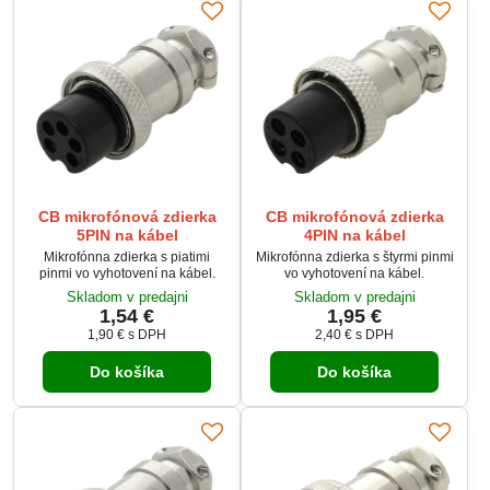
CB mikrofónová zdierka
CB mikrofónová zdierka
5PIN na kábel
4PIN na kábel
Mikrofónna zdierka s piatimi
Mikrofónna zdierka s štyrmi pinmi
pinmi vo vyhotovení na kábel.
vo vyhotovení na kábel.
Skladom v predajni
Skladom v predajni
1,54 €
1,95 €
1,90 €
s DPH
2,40 €
s DPH
Do košíka
Do košíka