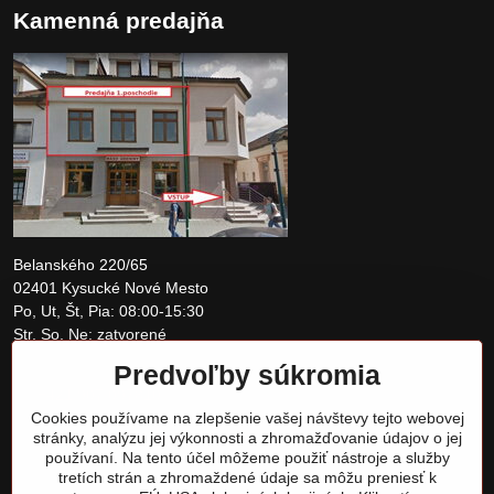
Kamenná predajňa
Belanského 220/65
02401 Kysucké Nové Mesto
Po, Ut, Št, Pia: 08:00-15:30
Str, So, Ne: zatvorené
Predvoľby súkromia
+421 907 097810
Cookies používame na zlepšenie vašej návštevy tejto webovej
obchod@tomshardware.sk
stránky, analýzu jej výkonnosti a zhromažďovanie údajov o jej
používaní. Na tento účel môžeme použiť nástroje a služby
tretích strán a zhromaždené údaje sa môžu preniesť k