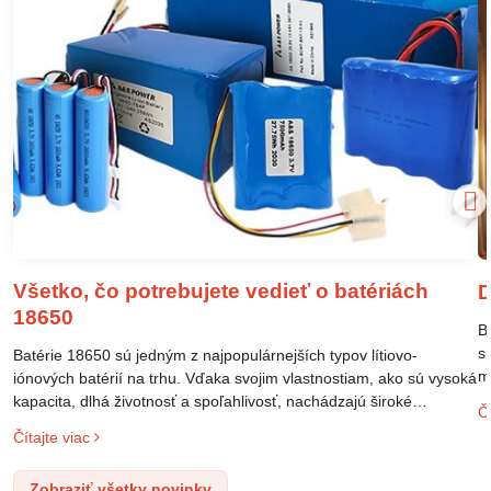
Všetko, čo potrebujete vedieť o batériách
D
18650
B
s
Batérie 18650 sú jedným z najpopulárnejších typov lítiovo-
m
iónových batérií na trhu. Vďaka svojim vlastnostiam, ako sú vysoká
m
kapacita, dlhá životnosť a spoľahlivosť, nachádzajú široké
Čí
o
uplatnenie v rôznych oblastiach – od elektronických zariadení až
Čítajte viac
l
po elektrické vozidlá. Pochopenie ich delenia, označovania a
n
správneho používania je kľúčom k ich efektívnemu a bezpečnému
Zobraziť všetky novinky
p