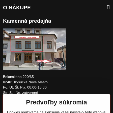
O NÁKUPE
Kamenná predajňa
Belanského 220/65
02401 Kysucké Nové Mesto
Po, Ut, Št, Pia: 08:00-15:30
Str, So, Ne: zatvorené
Predvoľby súkromia
+421 907 097810
Cookies používame na zlepšenie vašej návštevy tejto webovej