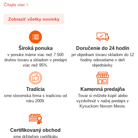
o
uplatnenie v rôznych oblastiach – od elektronických zariadení až
Čítajte viac
l
po elektrické vozidlá. Pochopenie ich delenia, označovania a
n
správneho používania je kľúčom k ich efektívnemu a bezpečnému
Zobraziť všetky novinky
p
využitiu.
Široká ponuka
Doručenie do 24 hodín
v ponuke máme viac než 7.500
pri objednaní tovaru skladom do 12
druhov tovaru a skladom v predajni
hodiny odosielame v deň
viac než 95%.
objednávky.
Tradícia
Kamenná predajňa
sme slovenská firma s tradíciou od
Tovar si môžete kúpiť alebo
roku 2009.
vyzdvihnúť v našej predajni v
Kysuckom Novom Meste.
Certifikovaný obchod
sme držiteľom certifikátu