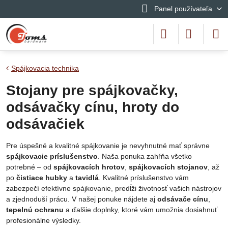
Panel používateľa
Spájkovacia technika
Stojany pre spájkovačky,
odsávačky cínu, hroty do
odsávačiek
Pre úspešné a kvalitné spájkovanie je nevyhnutné mať správne
spájkovacie príslušenstvo
. Naša ponuka zahŕňa všetko
potrebné – od
spájkovacích hrotov
,
spájkovacích stojanov
, až
po
čistiace hubky
a
tavidlá
. Kvalitné príslušenstvo vám
zabezpečí efektívne spájkovanie, predĺži životnosť vašich nástrojov
a zjednoduší prácu. V našej ponuke nájdete aj
odsávače cínu
,
tepelnú ochranu
a ďalšie doplnky, ktoré vám umožnia dosiahnuť
profesionálne výsledky.