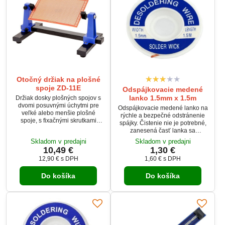
Otočný držiak na plošné
spoje ZD-11E
Odspájkovacie medené
lanko 1.5mm x 1.5m
Držiak dosky plošných spojov s
dvomi posuvnými úchytmi pre
Odspájkovacie medené lanko na
veľké alebo menšie plošné
rýchle a bezpečné odstránenie
spoje, s fixačnými skrutkami
spájky. Čistenie nie je potrebné,
vhodnými pre všetky hrúbky
zanesená časť lanka sa
plošných spojov. Otočný o 360°.
jednoducho odstrihne.
Skladom v predajni
Skladom v predajni
Odspájkovacie lanko rýchlo
10,49 €
1,30 €
absorbuje spájku a redukuje čas
12,90 €
s DPH
1,60 €
s DPH
potrebný na odspájkovacie,
vďaka čomu sa súčiastka
Do košíka
Do košíka
neprehrieva.