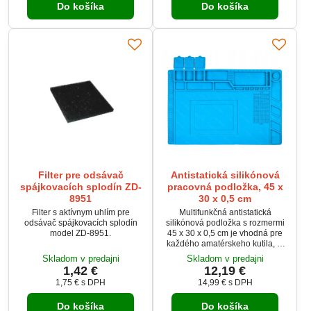
Do košíka
Do košíka
poškodenia vývodov a urýchľuje
rozmer.
osadzovanie do DPS. Ideálny
pomocník pre elektronikov a
hobby projektantov.
Filter pre odsávač
Antistatická silikónová
spájkovacích splodín ZD-
pracovná podložka, 45 x
8951
30 x 0,5 cm
Filter s aktívnym uhlím pre
Multifunkčná antistatická
odsávač spájkovacích splodín
silikónová podložka s rozmermi
model ZD-8951.
45 x 30 x 0,5 cm je vhodná pre
každého amatérskeho kutila, či
profi servis. Uľahčuje
Skladom v predajni
Skladom v predajni
spájkovanie či opravu drobnej
1,42 €
12,19 €
elektroniky, kedy máte všetko na
1,75 €
s DPH
14,99 €
s DPH
jednom mieste. Podložka je
odolná vysokým teplotám. Má 4
Do košíka
Do košíka
magnetické body: pre skrutky,