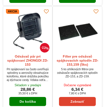
diely či skrutkovače, ktoré sa vám
už neodkotúľajú. Súčasťou
podložky sú aj rôzne priehradky
AKCIA
a lineárna...
13%
Odsávač pár pri
Filter pre odsávač
spájkovaní ZHONGDI ZD-
spájkovacích splodín ZD-
153
153,159 (5ks)
Pri spájkovaní sa často uvoľňujú
5 ks uhlíkových filtrov pre
splodiny a aerosóly obsahujúce
odsávače spájkovacích splodín
kolofóniu, ktoré dráždia pokožku
ZD-153, a ZD-159.
aj dýchacie cesty. Vďaka odťahu
spájkovacích splodín s filtrom z
Skladom v predajni
Dočasne vypredané
aktívneho uhlia sú škodliviny
28,86 €
6,34 €
odsaté priamo pri zdroji a potom
35,50 €
s DPH
7,80 €
s DPH
odfiltrované. Zamedzíte tým
priamemu kontaktu s pokožkou aj
Do košíka
Zobraziť
dýchacím ústrojenstvom a tiež
rozšírenie týchto výparov po