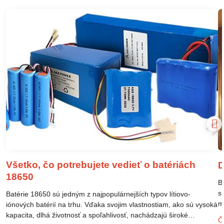
Všetko, čo potrebujete vedieť o batériách
D
18650
B
s
Batérie 18650 sú jedným z najpopulárnejších typov lítiovo-
m
iónových batérií na trhu. Vďaka svojim vlastnostiam, ako sú vysoká
m
kapacita, dlhá životnosť a spoľahlivosť, nachádzajú široké
Čí