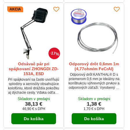
miestnosti.
AKCIA
17%
Odsávač pár pri
Odporový drôt 0,6mm 1m
spájkovaní ZHONGDI ZD-
(4,77ohm/m FeCrAl)
153A, ESD
Odporový drôt KANTHAL® D s
priemerom 0,6 mm je ideálny na
Pri spájkovaní sa často uvoľňujú
konštrukciu výhrevných prvkov a
splodiny a aerosóly obsahujúce
odporových záťaží. Vyrobený zo
kolofóniu, ktoré dráždia pokožku
zliatiny FeCrAl, umožňuje
aj dýchacie cesty. Vďaka odťahu
spoľahlivú prevádzku pri
spájkovacích splodín s filtrom z
Skladom v predajni
Skladom v predajni
teplotách až do 1300 °C. S
aktívneho uhlia sú škodliviny
38,13 €
1,38 €
odporom 4,77 ohm/m a dĺžkou 1
odsaté priamo pri zdroji a potom
46,90 €
s DPH
1,70 €
s DPH
meter je vhodný na presné
odfiltrované.
aplikácie. Použiteľný v priemysle,
dielni aj v domácich projektoch.
Do košíka
Do košíka