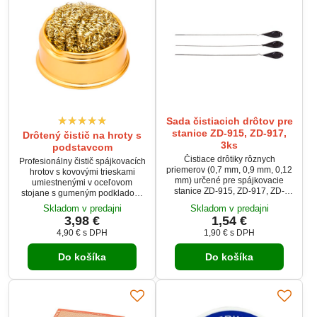
Sada čistiacich drôtov pre
stanice ZD-915, ZD-917,
Drôtený čistič na hroty s
3ks
podstavcom
Čistiace drôtiky rôznych
Profesionálny čistič spájkovacích
priemerov (0,7 mm, 0,9 mm, 0,12
hrotov s kovovými trieskami
mm) určené pre spájkovacie
umiestnenými v oceľovom
stanice ZD-915, ZD-917, ZD-
stojane s gumeným podkladom.
8915 a ZD-8917B. Tieto drôtiky
Umožňuje efektívne čistenie
Skladom v predajni
Skladom v predajni
sú ideálne na čistenie hrotov
hrotu bez potreby znižovania
3,98 €
1,54 €
spájkovačiek a zabezpečujú ich
teploty alebo zvlhčovania.
4,90 €
s DPH
1,90 €
s DPH
dlhodobú funkčnosť a efektivitu
Predlžuje životnosť hrotu až 50-
pri spájkovaní.
násobne v porovnaní s klasickou
Do košíka
Do košíka
hubkou. Možnosť dokúpiť
náhradné kazety.