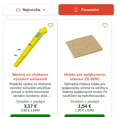
Najnovšie
Parametre
Nástroj na ohýbanie
Hubka pre spájkovaciu
vývodov súčiastok
stanicu ZD-929C
Praktický nástroj na ohýbanie
Náhradná čistiaca hubka pre
vývodov súčiastok umožňuje
spájkovačku určená na údržbu a
presné a rýchle tvarovanie
čistenie spájkovacích hrotov. Po
vývodov rezistorov, diód,
navlhčení sa niekoľkonásobne
kondenzátorov a iných prvkov.
zväčší a účinne odstraňuje
Skladom v predajni
Skladom v predajni
Vhodný pre 5 štandardných
zvyšky cínu bez poškodenia
3,17 €
1,54 €
rozstupov vývodov: 7,5 / 10 / 12,5
hrotu. Rozmer hubky je 70 × 40
3,90 €
s DPH
1,90 €
s DPH
/ 15 / 17,5 mm. Zabezpečuje
mm a je možné ju ľahko upraviť
rovnomerné ohyby bez
nožnicami na požadovaný