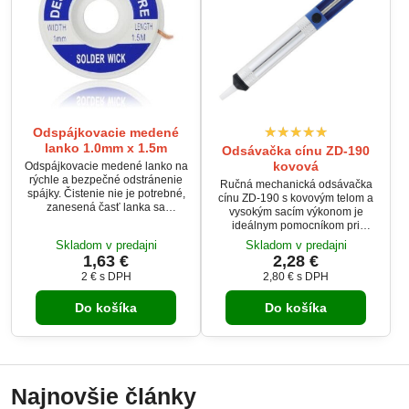
Odspájkovacie medené
lanko 1.0mm x 1.5m
Odsávačka cínu ZD-190
kovová
Odspájkovacie medené lanko na
rýchle a bezpečné odstránenie
Ručná mechanická odsávačka
spájky. Čistenie nie je potrebné,
cínu ZD-190 s kovovým telom a
zanesená časť lanka sa
vysokým sacím výkonom je
jednoducho odstrihne.
ideálnym pomocníkom pri
Odspájkovacie lanko rýchlo
odpájkovaní súčiastok. Vhodná
Skladom v predajni
Skladom v predajni
absorbuje spájku a redukuje čas
pre domácich majstrov aj
1,63 €
2,28 €
potrebný na odspájkovacie,
rádioamatérov. Ľahká
vďaka čomu sa súčiastka
2 €
s DPH
2,80 €
s DPH
konštrukcia umožňuje
neprehrieva.
jednoduché používanie aj
Do košíka
Do košíka
čistenie. Kovové prevedenie
zaručuje dlhú životnosť a
spoľahlivú prevádzku.
Najnovšie články