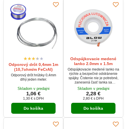
Odspájkovacie medené
lanko 2.0mm x 1.5m
Odporový drôt 0,4mm 1m
(10,7ohm/m FeCrAl)
Odspájkovacie medené lanko na
rýchle a bezpečné odstránenie
Odporový drôt hrúbky 0,4mm
spájky. Čistenie nie je potrebné,
dlhý jeden meter.
zanesená časť lanka sa
jednoducho odstrihne.
Skladom v predajni
Skladom v predajni
Odspájkovacie lanko rýchlo
1,06 €
2,28 €
absorbuje spájku a redukuje čas
1,30 €
s DPH
2,80 €
s DPH
potrebný na odspájkovacie,
vďaka čomu sa súčiastka
Do košíka
Do košíka
neprehrieva.