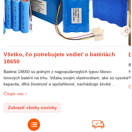
Všetko, čo potrebujete vedieť o batériách
D
18650
B
s
Batérie 18650 sú jedným z najpopulárnejších typov lítiovo-
m
iónových batérií na trhu. Vďaka svojim vlastnostiam, ako sú vysoká
m
kapacita, dlhá životnosť a spoľahlivosť, nachádzajú široké
Čí
o
uplatnenie v rôznych oblastiach – od elektronických zariadení až
Čítajte viac
l
po elektrické vozidlá. Pochopenie ich delenia, označovania a
n
správneho používania je kľúčom k ich efektívnemu a bezpečnému
Zobraziť všetky novinky
p
využitiu.