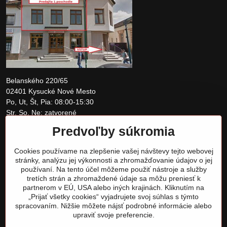
Belanského 220/65
02401 Kysucké Nové Mesto
Po, Ut, Št, Pia: 08:00-15:30
Str, So, Ne: zatvorené
Predvoľby súkromia
+421 907 097810
Cookies používame na zlepšenie vašej návštevy tejto webovej
obchod@tomshardware.sk
stránky, analýzu jej výkonnosti a zhromažďovanie údajov o jej
používaní. Na tento účel môžeme použiť nástroje a služby
tretích strán a zhromaždené údaje sa môžu preniesť k
partnerom v EÚ, USA alebo iných krajinách. Kliknutím na
„Prijať všetky cookies“ vyjadrujete svoj súhlas s týmto
spracovaním. Nižšie môžete nájsť podrobné informácie alebo
upraviť svoje preferencie.