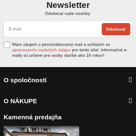
Newsletter
Odoberať naše novinky:
Odoberať
Mám záujem o personalizovaný mail a suhlasím so
spracovaním osobných údajov
pre tento účel. Informačné e-
maily sú určené pre osoby staršie ako 16 rokov!
O spoločnosti
O NÁKUPE
Kamenná predajňa