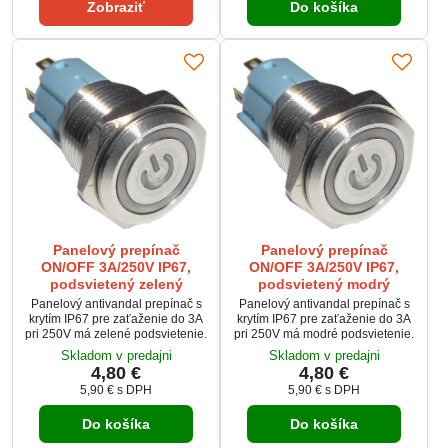
40×50 mm. Spoľahlivý prepínač
Zobraziť
Do košíka
pre sieťové napätie 230–250 V a
záťaže do 10 A.
Panelový prepínač
Panelový prepínač
ON/OFF 3A/250V IP67,
ON/OFF 3A/250V IP67,
podsvietený zelený
podsvietený modrý
Panelový antivandal prepínač s
Panelový antivandal prepínač s
krytím IP67 pre zaťaženie do 3A
krytím IP67 pre zaťaženie do 3A
pri 250V má zelené podsvietenie.
pri 250V má modré podsvietenie.
Skladom v predajni
Skladom v predajni
4,80 €
4,80 €
5,90 €
s DPH
5,90 €
s DPH
Do košíka
Do košíka