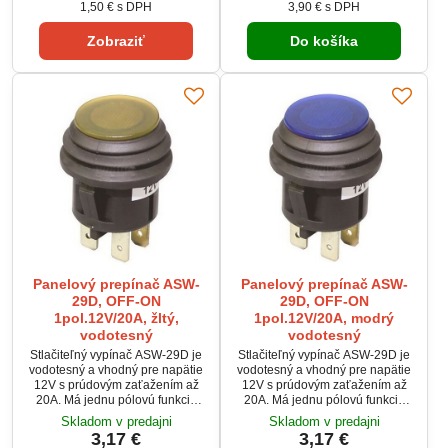
spracovaním, odolnosťou a
1,50 €
s DPH
3,90 €
s DPH
automobilové, lodné alebo
moderným vzhľadom. Ideálny pre
priemyselné aplikácie.
elektronické zariadenia,
Zobraziť
Do košíka
spotrebiče a ovládacie panely.
Panelový prepínač ASW-
Panelový prepínač ASW-
29D, OFF-ON
29D, OFF-ON
1pol.12V/20A, žltý,
1pol.12V/20A, modrý
vodotesný
vodotesný
Stlačiteľný vypínač ASW-29D je
Stlačiteľný vypínač ASW-29D je
vodotesný a vhodný pre napätie
vodotesný a vhodný pre napätie
12V s prúdovým zaťažením až
12V s prúdovým zaťažením až
20A. Má jednu pólovú funkciu
20A. Má jednu pólovú funkciu
OFF-ON a je vybavený žltým
OFF-ON a je vybavený modrým
Skladom v predajni
Skladom v predajni
podsvietením cez 5 LED. Otvor
podsvietením cez 5 LED. Otvor
3,17 €
3,17 €
pre montáž je 20 mm. Ideálny pre
pre montáž je 20 mm. Ideálny pre