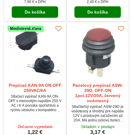
7,90 €
s DPH
2,40 €
s DPH
vrátane systémov SMART CAP.
pri výkonnejších zariadeniach.
Tesniaca gumička zvyšuje
Do košíka
Do košíka
ochranu pri montáži do panelu.
Množstevná zľava
Prepínač KAN-9A ON-OFF
Panelový prepínač ASW-
250VAC/6A
29D, OFF-ON
1pol.12V/20A, červený
Stlačací vypínač KAN-9A ON-
vodotesný
OFF s menovitým napätím 250 V
AC / 6 A ponúka spoľahlivú a
Stlačiteľný vypínač ASW-29D je
rýchlu obsluhu v kompaktnom
vodotesný a vhodný pre napätie
tele 13 × 18 mm s montážnym
12V s prúdovým zaťažením až
priemerom 10,6 mm. Má vysokú
20A. Má jednu pólovú funkciu
mechanickú životnosť nad 10
OFF-ON a je vybavený červeným
Dočasne vypredané
Skladom v predajni
000 cyklov a nízky odpor
podsvietením cez 5 LED. Otvor
1,22 €
3,17 €
kontaktu. Vyniká kvalitným
pre montáž je 20 mm. Ideálny pre