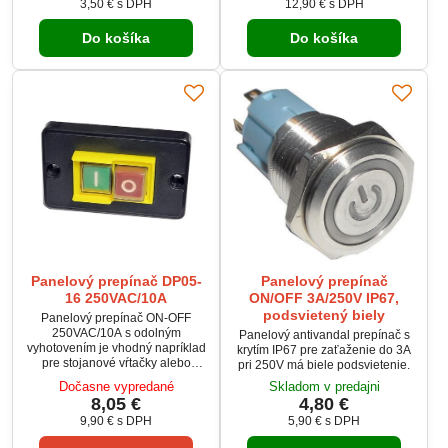
3,50 €
s DPH
12,90 €
s DPH
(pri dodržaní max. prúdu 6 A).
konštrukcii a elegantnému
dizajnu je ideálny na montáž do
Do košíka
Do košíka
panelov, priemyselných zariadení
či automobilovej elektroniky.
Panelový prepínač DP05-
Panelový prepínač
16 250VAC/10A
ON/OFF 3A/250V IP67,
podsvietený biely
Panelový prepínač ON-OFF
250VAC/10A s odolným
Panelový antivandal prepínač s
vyhotovením je vhodný napríklad
krytím IP67 pre zaťaženie do 3A
pre stojanové vŕtačky alebo
pri 250V má biele podsvietenie.
dielenské stroje. Vybavený
Dočasne vypredané
Skladom v predajni
vodeodolnými tlačidlami s
8,05 €
4,80 €
gumovou krytkou pre vyššiu
9,90 €
s DPH
5,90 €
s DPH
bezpečnosť. Montáž pomocou
skrutiek s roztečou 75 mm, otvor