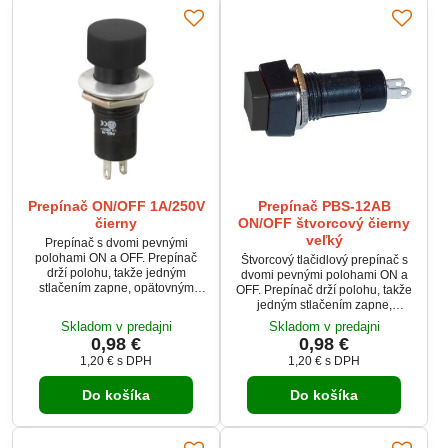
Prepínač ON/OFF 1A/250V
Prepínač PBS-12AB
čierny
ON/OFF štvorcový čierny
veľký
Prepínač s dvomi pevnými
polohami ON a OFF. Prepínač
Štvorcový tlačidlový prepínač s
drží polohu, takže jedným
dvomi pevnými polohami ON a
stlačením zapne, opätovným
OFF. Prepínač drží polohu, takže
stlačením vypne kontakty.
jedným stlačením zapne,
Prepínač je určený pre zaťaženie
opätovným stlačením vypne
Skladom v predajni
Skladom v predajni
do 1A pri 250V a tlačidlová
kontakty. Prepínač je určený pre
0,98 €
0,98 €
plocha je čiernej farby.
zaťaženie do 1A pri 250V a
1,20 €
s DPH
1,20 €
s DPH
tlačidlová plocha je čiernej farby.
Do košíka
Do košíka