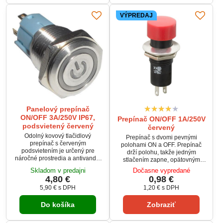
VÝPREDAJ
Panelový prepínač
ON/OFF 3A/250V IP67,
Prepínač ON/OFF 1A/250V
podsvietený červený
červený
Odolný kovový tlačidlový
Prepínač s dvomi pevnými
prepínač s červeným
polohami ON a OFF. Prepínač
podsvietením je určený pre
drží polohu, takže jedným
náročné prostredia a antivandal
stlačením zapne, opätovným
aplikácie. Vďaka krytiu IP67 je
stlačením vypne kontakty.
Skladom v predajni
Dočasne vypredané
vhodný aj do exteriéru a vlhkého
Prepínač je určený pre zaťaženie
4,80 €
0,98 €
prostredia. Má jeden prepínací
do 1A pri 250V a tlačidlová
5,90 €
s DPH
1,20 €
s DPH
kontakt (SPDT) na 250V/3A a
plocha je červenej farby.
samostatné LED podsvietenie 5–
12V DC. Montáž do otvoru s
Do košíka
Zobraziť
priemerom 16 mm je rýchla a
spoľahlivá.