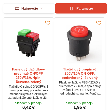
Najnovšie
Parametre
Panelový tlačidlový
Tlačidlový prepínač
prepínač ON/OFF
250V/10A ON-OFF,
250V/16A, 4pin,
podsvietený, červený
červeno/zelený
Plastové tlačidlo PBS-422AD s
priemerom 22 mm je spoľahlivý
Tlačidlový spínač ON/OFF s 4
ovládací prvok pre rýchle a
pinmi je určený pre ovládanie
jednoduché spínanie. Ponúka
mechanických a elektrických
kvalitné spracovanie, pohodlné
zariadení. Zelené tlačidlo slúži
ovládanie a dlhú elektrickú
pre zapnutie, červené pre
Skladom v predajni
Skladom v predajni
životnosť. Vhodné je pre rôzne
vypnutie. Menovité zaťaženie 15
6,42 €
1,95 €
priemyselné aj domáce aplikácie
A / 250 VAC umožňuje použitie aj