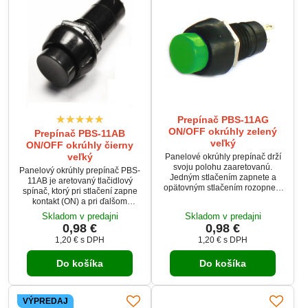
Prepínač PBS-11AG
ON/OFF okrúhly zelený
Prepínač PBS-11AB
veľký
ON/OFF okrúhly čierny
veľký
Panelové okrúhly prepínač drží
svoju polohu zaaretovanú.
Panelový okrúhly prepínač PBS-
Jedným stlačením zapnete a
11AB je aretovaný tlačidlový
opätovným stlačením rozopnete
spínač, ktorý pri stlačení zapne
kontakty. Tlačidlo je možné
kontakt (ON) a pri ďalšom
použiť pre zaťaženie 1A pri
stlačení ho rozopne (OFF).
Skladom v predajni
Skladom v predajni
250V. Tlačidlo má zelenú
Udržiava svoju polohu, čím je
0,98 €
0,98 €
stláčaciu plochu.
ideálny pre ovládanie rôznych
1,20 €
s DPH
1,20 €
s DPH
elektrických a elektronických
obvodov.
Do košíka
Do košíka
VÝPREDAJ