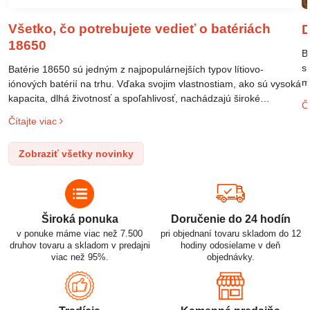
Všetko, čo potrebujete vedieť o batériách
D
18650
B
s
Batérie 18650 sú jedným z najpopulárnejších typov lítiovo-
m
iónových batérií na trhu. Vďaka svojim vlastnostiam, ako sú vysoká
m
kapacita, dlhá životnosť a spoľahlivosť, nachádzajú široké
Čí
o
uplatnenie v rôznych oblastiach – od elektronických zariadení až
Čítajte viac
l
po elektrické vozidlá. Pochopenie ich delenia, označovania a
n
správneho používania je kľúčom k ich efektívnemu a bezpečnému
Zobraziť všetky novinky
p
využitiu.
Široká ponuka
Doručenie do 24 hodín
v ponuke máme viac než 7.500
pri objednaní tovaru skladom do 12
druhov tovaru a skladom v predajni
hodiny odosielame v deň
viac než 95%.
objednávky.