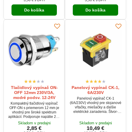
3,50 €
s DPH
3,50 €
s DPH
robustnej konštrukcii a
konštrukcii a elegantnému
elegantnému dizajnu je ideálny
dizajnu je ideálny na montáž do
Do košíka
Do košíka
na montáž do panelov,
panelov, priemyselných zariadení
priemyselných zariadení či
či automobilovej elektroniky.
automobilovej elektroniky.
Tlačidlový vypínač ON-
Panelový vypínač CK-1,
OFF 12mm 230V/3A,
6A/230V
modré podsv. 12-24V
Panelový vypínač CK-1
(6A/230V) vhodný pre stojanové
Kompaktný tlačidlový vypínač
vŕtačky, miešačky a ďalšie
OFF-ON s priemerom 12 mm je
elektrické zariadenia. Štvor-
vhodný pre široké spektrum
kontaktný dizajn umožňuje široké
aplikácií. Podporuje napätie 230
využitie. Možno použiť ako
VAC pri prúde 3 A a je vybavený
Skladom v predajni
Skladom v predajni
náhradu za modely KJD19,
modrým podsvietením s napätím
2,85 €
10,49 €
KJD20, KJD, KDL, DZ04, KJD6
12-24 V. Vďaka robustnej