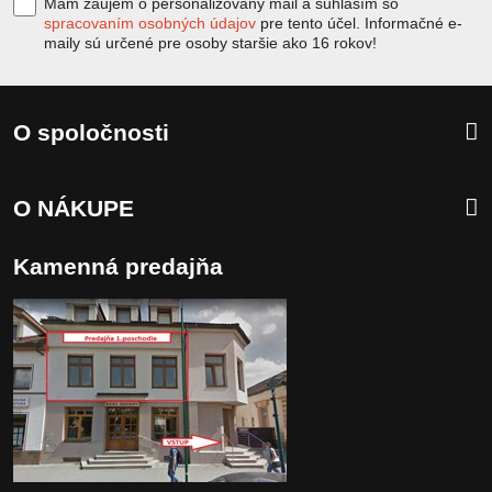
Mám záujem o personalizovaný mail a suhlasím so
spracovaním osobných údajov
pre tento účel. Informačné e-
maily sú určené pre osoby staršie ako 16 rokov!
O spoločnosti
O NÁKUPE
Kamenná predajňa