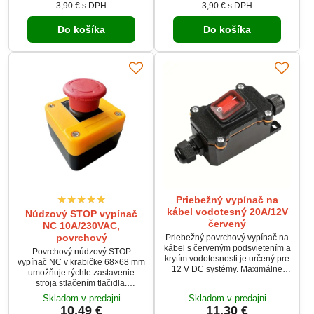
3,90 €
s DPH
3,90 €
s DPH
automobilové, lodné alebo
automobilové, lodné alebo
priemyselné aplikácie.
priemyselné aplikácie.
Do košíka
Do košíka
Priebežný vypínač na
kábel vodotesný 20A/12V
Núdzový STOP vypínač
červený
NC 10A/230VAC,
povrchový
Priebežný povrchový vypínač na
kábel s červeným podsvietením a
Povrchový núdzový STOP
krytím vodotesnosti je určený pre
vypínač NC v krabičke 68×68 mm
12 V DC systémy. Maximálne
umožňuje rýchle zastavenie
zaťaženie je 20 A, čo ho robí
stroja stlačením tlačidla.
vhodným pre náročnejšie
Odblokovanie sa vykonáva
Skladom v predajni
Skladom v predajni
aplikácie v automobiloch, lodiach
pootočením v smere hodinových
10,49 €
11,30 €
či priemysle. Vypínač je určený