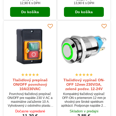
ručičiek. Krabička má
na priame zapojenie do kábla
12,90 €
s DPH
13,90 €
s DPH
predlisované otvory pre
bez potreby montáže do panelu.
priechodky s chráničkou Ø20
Kompaktné a robustné plastové
Do košíka
Do košíka
mm. Ideálny pre priemyselné a
telo zaisťuje odolnosť voči vode
dielenské aplikácie.
a mechanickému poškodeniu.
Tlačidlový prepínač
Tlačidlový vypínač ON-
ON/OFF povrchový
OFF 12mm 230V/3A,
10A/230VAC
zelené podsv. 12-24V
Povrchový tlačidlový prepínač
Kompaktný tlačidlový vypínač
ON/OFF pre napätie 230 V AC a
OFF-ON s priemerom 12 mm je
maximálne zaťaženie 10 A.
vhodný pre široké spektrum
Vyhotovený z odolného plastu s
aplikácií. Podporuje napätie 230
jednoduchou montážou na
VAC pri prúde 3 A a je vybavený
Dočasne vypredané
Skladom v predajni
povrch. Vhodný pre priemyselné
zeleným podsvietením s napätím
11,30 €
2,85 €