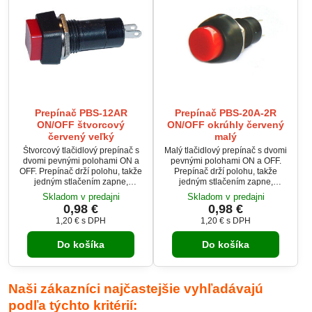
Prepínač PBS-12AR
Prepínač PBS-20A-2R
ON/OFF štvorcový
ON/OFF okrúhly červený
červený veľký
malý
Štvorcový tlačidlový prepínač s
Malý tlačidlový prepínač s dvomi
dvomi pevnými polohami ON a
pevnými polohami ON a OFF.
OFF. Prepínač drží polohu, takže
Prepínač drží polohu, takže
jedným stlačením zapne,
jedným stlačením zapne,
opätovným stlačením vypne
opätovným stlačením vypne
Skladom v predajni
Skladom v predajni
kontakty. Prepínač je určený pre
kontakty. Prepínač je určený pre
0,98 €
0,98 €
zaťaženie do 1A pri 250V a
zaťaženie do 1A pri 250V a
1,20 €
s DPH
1,20 €
s DPH
tlačidlová plocha je červenej
tlačidlová plocha je červenej
farby.
farby.
Do košíka
Do košíka
Naši zákazníci najčastejšie vyhľadávajú
podľa týchto kritérií: