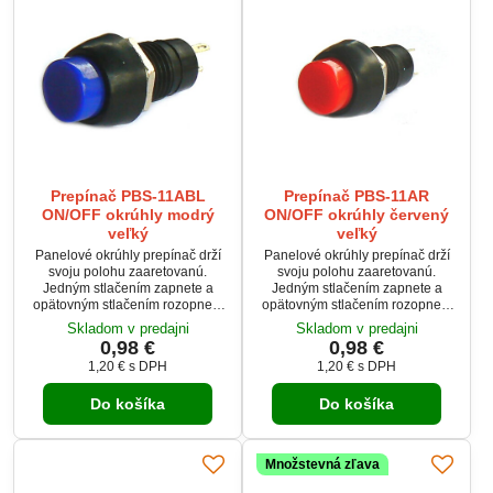
Prepínač PBS-11ABL
Prepínač PBS-11AR
ON/OFF okrúhly modrý
ON/OFF okrúhly červený
veľký
veľký
Panelové okrúhly prepínač drží
Panelové okrúhly prepínač drží
svoju polohu zaaretovanú.
svoju polohu zaaretovanú.
Jedným stlačením zapnete a
Jedným stlačením zapnete a
opätovným stlačením rozopnete
opätovným stlačením rozopnete
kontakty. Tlačidlo je možné
kontakty. Tlačidlo je možné
Skladom v predajni
Skladom v predajni
použiť pre zaťaženie 1A pri
použiť pre zaťaženie 1A pri
0,98 €
0,98 €
250V. Tlačidlo má modrú
250V. Tlačidlo má červenú
1,20 €
s DPH
1,20 €
s DPH
stláčaciu plochu.
stláčaciu plochu.
Do košíka
Do košíka
Množstevná zľava