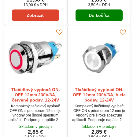
aj domáce aplikácie, kde je
12-24 V. Vďaka robustnej
13,90 €
s DPH
3,50 €
s DPH
potrebné spoľahlivé spínanie.
konštrukcii a elegantnému
Balenie obsahuje kompletnú
dizajnu je ideálny na montáž do
Zobraziť
Do košíka
povrchovú krabičku s tlačidlom.
panelov, priemyselných zariadení
či automobilovej elektroniky.
Tlačidlový vypínač ON-
Tlačidlový vypínač ON-
OFF 12mm 230V/3A,
OFF 12mm 230V/3A, biele
červené podsv. 12-24V
podsv. 12-24V
Kompaktný tlačidlový vypínač
Kompaktný tlačidlový vypínač
OFF-ON s priemerom 12 mm je
OFF-ON s priemerom 12 mm je
vhodný pre široké spektrum
vhodný pre široké spektrum
aplikácií. Podporuje napätie 230
aplikácií. Podporuje napätie 230
VAC pri prúde 3 A a je vybavený
VAC pri prúde 3 A a je vybavený
Skladom v predajni
Skladom v predajni
červeným podsvietením s
bielym podsvietením s napätím
2,85 €
2,85 €
napätím 12-24 V. Vďaka
12-24 V. Vďaka robustnej