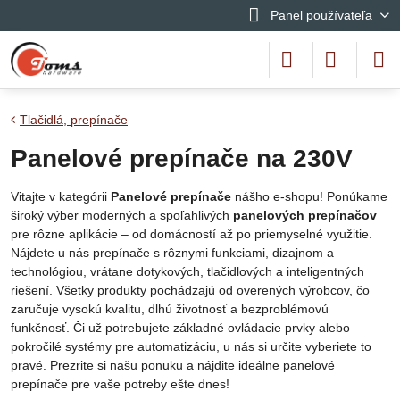
Panel používateľa
Tlačidlá, prepínače
Panelové prepínače na 230V
Vitajte v kategórii
Panelové prepínače
nášho e-shopu! Ponúkame
široký výber moderných a spoľahlivých
panelových prepínačov
pre rôzne aplikácie – od domácností až po priemyselné využitie.
Nájdete u nás prepínače s rôznymi funkciami, dizajnom a
technológiou, vrátane dotykových, tlačidlových a inteligentných
riešení. Všetky produkty pochádzajú od overených výrobcov, čo
zaručuje vysokú kvalitu, dlhú životnosť a bezproblémovú
funkčnosť. Či už potrebujete základné ovládacie prvky alebo
pokročilé systémy pre automatizáciu, u nás si určite vyberiete to
pravé. Prezrite si našu ponuku a nájdite ideálne panelové
prepínače pre vaše potreby ešte dnes!