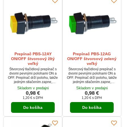
Prepínač PBS-12AY
Prepínač PBS-12AG
ON/OFF štvorcový žltý
ON/OFF štvorcový zelený
veľký
veľký
Štvorcový tlačidlový prepínač s
Štvorcový tlačidlový prepínač s
dvomi pevnými polohami ON a
dvomi pevnými polohami ON a
OFF. Prepínač drží polohu, takže
OFF. Prepínač drží polohu, takže
jedným stlačením zapne,
jedným stlačením zapne,
opätovným stlačením vypne
opätovným stlačením vypne
Skladom v predajni
Skladom v predajni
kontakty. Prepínač je určený pre
kontakty. Prepínač je určený pre
0,98 €
0,98 €
zaťaženie do 1A pri 250V a
zaťaženie do 1A pri 250V a
1,20 €
s DPH
1,20 €
s DPH
tlačidlová plocha je žltej farby.
tlačidlová plocha je zelenej farby.
Do košíka
Do košíka