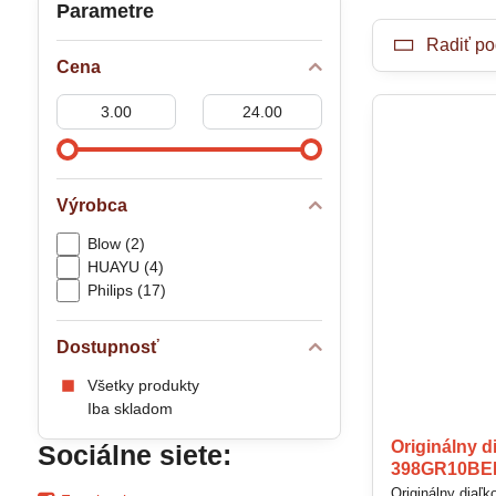
Parametre
Radiť po
Cena
Od:
Do:
Výrobca
Blow (2)
HUAYU (4)
Philips (17)
Dostupnosť
Všetky produkty
Iba skladom
Originálny 
Sociálne siete:
398GR10B
Originálny diaľ