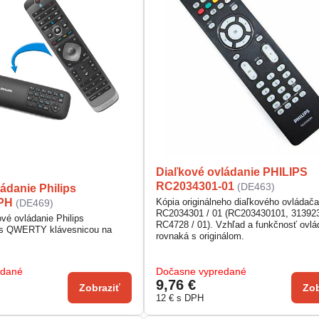
Diaľkové ovládanie PHILIPS
RC2034301-01
(DE463)
ádanie Philips
PH
Kópia originálneho diaľkového ovládača
(DE469)
RC2034301 / 01 (RC203430101, 31392
ové ovládanie Philips
RC4728 / 01). Vzhľad a funkčnosť ovl
 QWERTY klávesnicou na
rovnaká s originálom.
edané
Dočasne vypredané
9,76 €
Zobraziť
Zob
12 €
s DPH