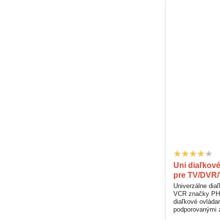
Uni diaľkové
pre TV/DVR
Univerzálne dia
VCR značky PHIL
diaľkové ovládan
podporovanými z
programovať. Z