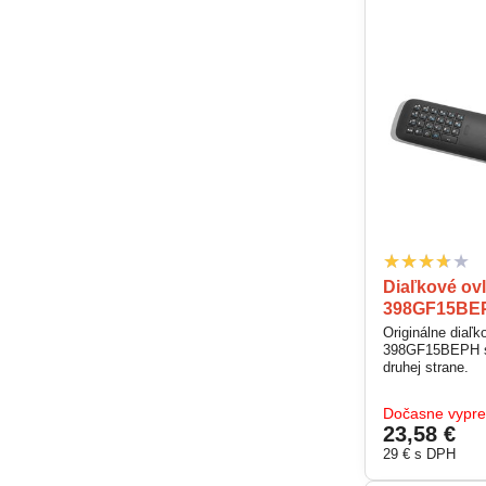
Diaľkové ovl
398GF15BE
Originálne diaľk
398GF15BEPH s
druhej strane.
Dočasne vypr
23,58 €
29 €
s DPH