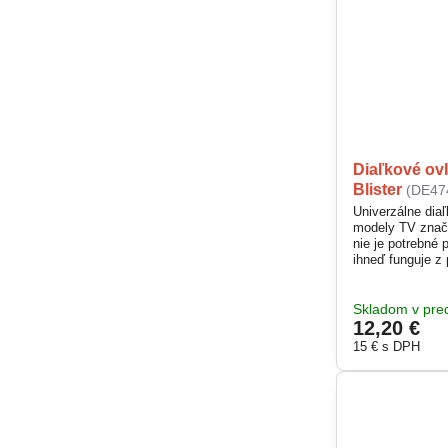
Diaľkové ov
Blister
(DE47
Univerzálne diaľ
modely TV značk
nie je potrebné 
ihneď funguje z
Skladom v pred
12,20 €
15 €
s DPH