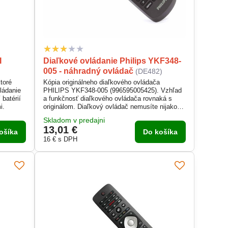
I
Diaľkové ovládanie Philips YKF348-
005 - náhradný ovládač
(DE482)
toré
Kópia originálneho diaľkového ovládača
ládanie
PHILIPS YKF348-005 (996595005425). Vzhľad
 batérií
a funkčnosť diaľkového ovládača rovnaká s
i.
originálom. Diaľkový ovládač nemusíte nijako
nastavovať / párovať, po vložení batériu
Skladom v predajni
okamžite funguje.
13,01 €
ošíka
Do košíka
16 €
s DPH