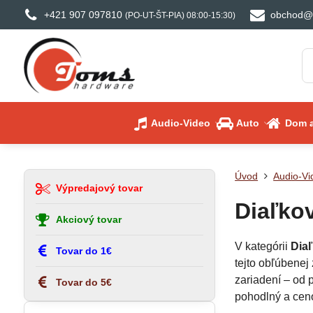
+421 907 097810
obchod@
(PO-UT-ŠT-PIA) 08:00-15:30)
Audio-Video
Auto
Dom a
Úvod
Audio-Vi
Výpredajový tovar
Diaľkov
Akciový tovar
V kategórii
Diaľ
Tovar do 1€
tejto obľúbenej
zariadení – od 
Tovar do 5€
pohodlný a cen