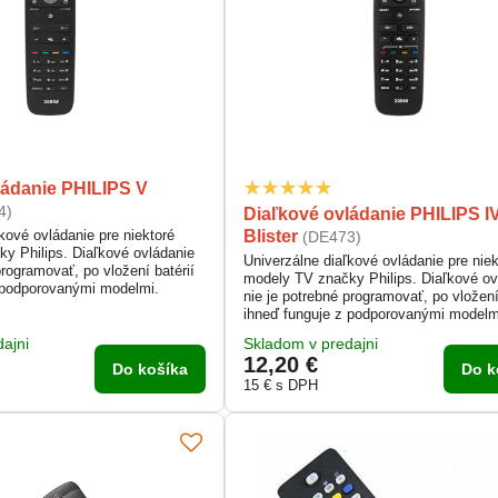
ládanie PHILIPS V
4)
Diaľkové ovládanie PHILIPS I
Blister
kové ovládanie pre niektoré
(DE473)
y Philips. Diaľkové ovládanie
Univerzálne diaľkové ovládanie pre niek
programovať, po vložení batérií
modely TV značky Philips. Diaľkové ov
 podporovanými modelmi.
nie je potrebné programovať, po vložení
ihneď funguje z podporovanými modelm
ajni
Skladom v predajni
12,20 €
Do košíka
Do k
15 €
s DPH