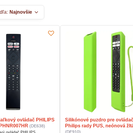
dľa:
Najnovšie
diaľkový ovládač PHILIPS
Silikónové puzdro pre ovláda
EPHNR007HR
Philips rady PUS, neónová žlt
(DE638)
(DE910)
kový ovládač PHILIPS