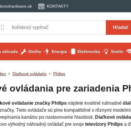
tomshardware.sk
KONTAKTY
Hľadať
 záhrada
Dielňa
Energia
Elektronika
Svetlo
deo
Diaľkové ovládače
Philips
é ovládania pre zariadenia Ph
kové ovládanie značky Philips
nájdete kvalitné náhradné
dia
 značky. Tieto ovládače sú plne kompatibilné s rôznymi modelm
prepínania kanálov po nastavovanie hlasitosti.
Diaľkové ovláda
ovo výhodný náhradný ovládač pre svoje
televízory Philips
a ď