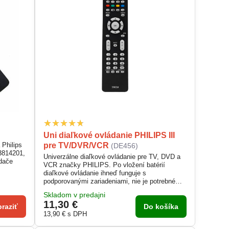
Uni diaľkové ovládanie PHILIPS III
pre TV/DVR/VCR
 Philips
(DE456)
3814201,
Univerzálne diaľkové ovládanie pre TV, DVD a
ádače
VCR značky PHILIPS. Po vložení batérií
diaľkové ovládanie ihneď funguje s
podporovanými zariadeniami, nie je potrebné
programovať. Zoznam podporovaných zariadení
Skladom v predajni
je v tabuľke nižšie.
11,30 €
raziť
Do košíka
13,90 €
s DPH