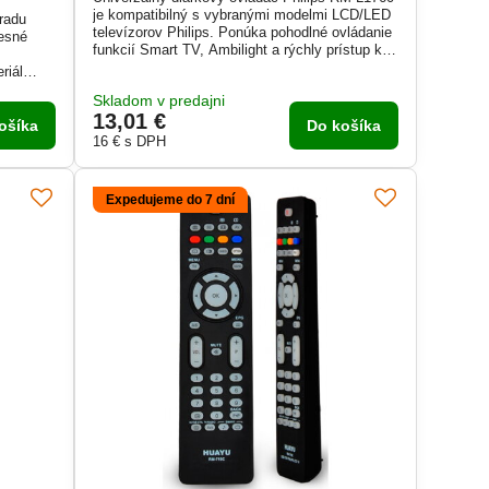
je kompatibilný s vybranými modelmi LCD/LED
 radu
televízorov Philips. Ponúka pohodlné ovládanie
resné
funkcií Smart TV, Ambilight a rýchly prístup k
v
Netflix, YouTube a Rakuten TV pomocou
riál
dedikovaných tlačidiel. Stačí vložiť batérie a
te aj v
Skladom v predajni
ovládač je pripravený na použitie – bez nutnosti
tlačidlá
13,01 €
ďalšieho nastavovania.
a
ošíka
Do košíka
raktická
16 €
s DPH
Expedujeme do 7 dní