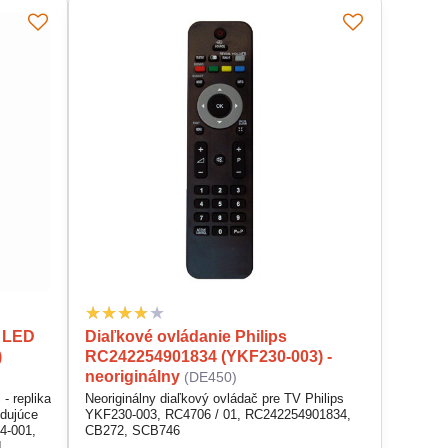
D LED
Diaľkové ovládanie Philips
)
RC242254901834 (YKF230-003) -
neoriginálny
(DE450)
- replika
Neoriginálny diaľkový ovládač pre TV Philips
edujúce
YKF230-003, RC4706 / 01, RC242254901834,
4-001,
CB272, SCB746
1,