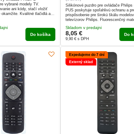
re vybrané modely TV.
Silikónové puzdro pre ovládače Philips
vanie ani kódy, stačí vložiť
PUS poskytuje spoľahlivú ochranu a p
e okamžite. Kvalitné tlačidlá a
prispôsobenie pre širokú škálu modelo
a zaručujú dlhú životnosť.
televízorov Philips. Fluorescenčný mate
 modelmi OLED aj LED TV.
svieti v tme, takže ovládač ľahko nájde
ajni
Skladom v predajni
noci. Kryt má presné výrezy na všetky 
8,05 €
a porty a chráni ovládač pred nárazmi 
Do košíka
Do k
pošmyknutím. Súčasťou balenia je aj p
9,90 €
s DPH
šnúrka na zavesenie.
Expedujeme do 7 dní
Externý sklad