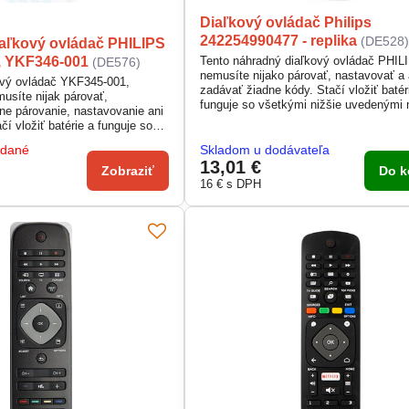
Diaľkový ovládač Philips
242254990477 - replika
(DE528
aľkový ovládač PHILIPS
, YKF346-001
Tento náhradný diaľkový ovládač PHIL
(DE576)
nemusíte nijako párovať, nastavovať a 
ový ovládač YKF345-001,
zadávať žiadne kódy. Stačí vložiť batér
síte nijak párovať,
funguje so všetkými nižšie uvedenými
ne párovanie, nastavovanie ani
čí vložiť batérie a funguje so
 uvedenými modelmi.
edané
Skladom u dodávateľa
13,01 €
Zobraziť
Do k
16 €
s DPH