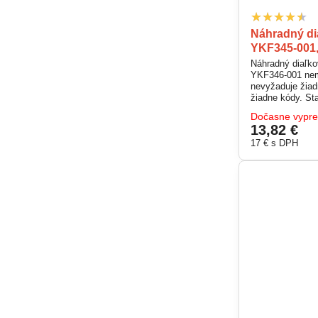
Náhradný di
YKF345-001
Náhradný diaľk
YKF346-001 nemu
nevyžaduje žiad
žiadne kódy. Sta
všetkými nižšie
Dočasne vypr
13,82 €
17 €
s DPH