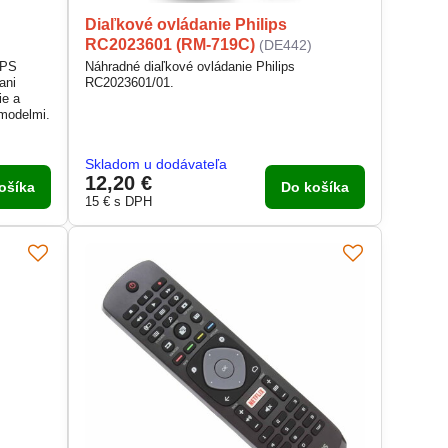
Diaľkové ovládanie Philips
RC2023601 (RM-719C)
)
(DE442)
IPS
Náhradné diaľkové ovládanie Philips
ani
RC2023601/01.
ie a
 modelmi.
Skladom u dodávateľa
12,20 €
ošíka
Do košíka
15 €
s DPH