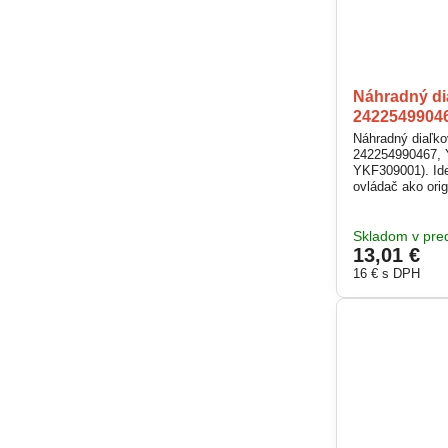
Náhradný di
2422549904
Náhradný diaľk
242254990467, 
YKF309001). Ide
ovládač ako orig
logo PHILIPS, to
lacnejší.
Skladom v pred
13,01 €
16 €
s DPH