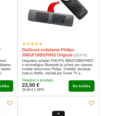
V
Diaľkové ovládanie Philips
398GF10BEPH02 Originál
(DE478)
toré
Originálny ovládač PHILIPS 398GF10BEPH02T
ládanie
s technológiou Bluetooth je určený pre vybrané
 batérií
modely televízorov Philips. Ovládač obsahuje
i.
funkciu Netflix, tlačidlá pre Smart TV a
klávesnicu QWERTY na zadnej strane pre
Skladom v predajni
pohodlné zadávanie textu.
23,50 €
ošíka
Do košíka
28,90 €
s DPH