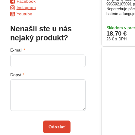
Facebook
996592105091 p
Instagram
Nepotrebuje páro
Youtube
batérie a funguj
spoľahlivá výrob
Kompatibilný s
Nenašli ste u nás
Skladom v pred
18,70 €
nejaký produkt?
23 €
s DPH
E-mail
*
Dopyt
*
Odoslať