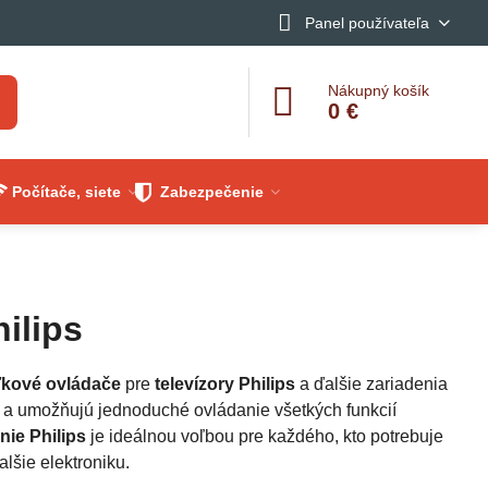
Panel používateľa
Nákupný košík
0 €
Počítače, siete
Zabezpečenie
ilips
ľkové ovládače
pre
televízory Philips
a ďalšie zariadenia
i a umožňujú jednoduché ovládanie všetkých funkcií
nie Philips
je ideálnou voľbou pre každého, kto potrebuje
alšie elektroniku.