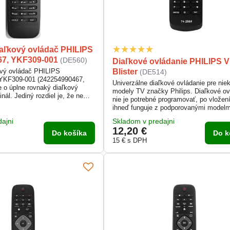
aľkový ovládač PHILIPS
67, YKF309-001
(DE560)
Diaľkové ovládanie PHILIPS V
Blister
ový ovládač PHILIPS
(DE514)
YKF309-001 (242254990467,
Univerzálne diaľkové ovládanie pre niek
 o úplne rovnaký diaľkový
modely TV značky Philips. Diaľkové ov
inál. Jediný rozdiel je, že nemá
nie je potrebné programovať, po vložení
 je jediný dôvod, prečo je
ihneď funguje z podporovanými modelm
ajni
Skladom v predajni
12,20 €
Do košíka
Do k
15 €
s DPH