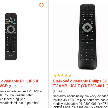
 ovládanie PHILIPS II
Diaľkové ovládanie Philips 3
/VCR
TV AMBILIGHT (YKF308-001...
(DE455)
(DE445)
ľkové ovládanie pre TV, DVD a
IPS. Po vložení batérií
Náhradný neoriginálny diaľkový ovládač 
ie ihneď funguje s
Philips 3D LED TV plne nahrádza násl
ariadeniami, nie je potrebné
modely ovládačov YKF309-001, YKF31
oznam podporovaných zariadení
YKF312-002, YKF308-004, YKF308-00