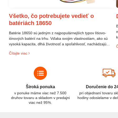
Všetko, čo potrebujete vedieť o
batériách 18650
B
n
Batérie 18650 sú jedným z najpopulárnejších typov lítiovo-
k
iónových batérií na trhu. Vďaka svojim vlastnostiam, ako sú
p
vysoká kapacita, dlhá životnosť a spoľahlivosť, nachádzajú
Č
s
široké uplatnenie v rôznych oblastiach – od elektronických
Čítajte viac
z
zariadení až po elektrické vozidlá. Pochopenie ich delenia,
r
označovania a správneho používania je kľúčom k ich
C
efektívnemu a bezpečnému využitiu.
Široká ponuka
Doručenie do 2
v ponuke máme viac než 7.500
pri objednaní tovaru s
druhov tovaru a skladom v predajni
hodiny odosielame v de
viac než 95%.