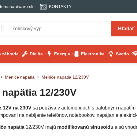
tomshardware.sk
KONTAKTY
Hľadať
 záhrada
Dielňa
Energia
Elektronika
Svetlo
Meniče napätia
Meniče napätia 12/230V
 napätia 12/230V
z 12V na 230V
sa používa v automobiloch s palubným napätím 
empovaní na nabíjanie telefónov, notebookov, napájanie elektr
iče napätia
12/230V majú
modifikovanú sínusoidu
a sú vhodn