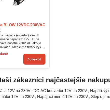
tia BLOW 12VDC/230VAC
)
ič napätia (invertor) slúži k
rného napätia z 12V DC na
edavé napätie 230V AC ako je
suvkách. Menič má trvalý výkon
čuje pre napájanie prenosných
edané
, malých TV, svietidiel a pod.
 je vyrobený z hliníka, čo
Zobraziť
odvod tepla. Naviac má
ý ventilátor. Menič HRP-150
aši zákazníci najčastejšie nakupuj
ätia 12V na 230V , DC-AC konvertor 12V na 230V , Napäťový m
rmátor 12V na 230V , Napájací menič 12V na 230V , Step up m