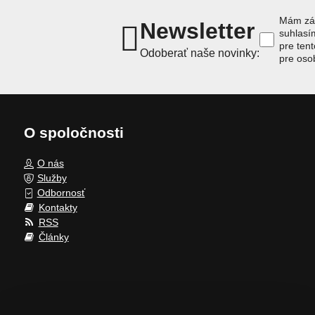
Mám záu
Newsletter
suhlas
pre ten
Odoberať naše novinky:
pre oso
O spoločnosti
O nás
Služby
Odbornosť
Kontakty
RSS
Články