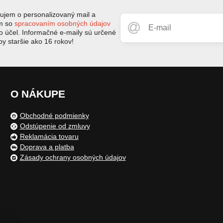
jem o personalizovaný mail a
ím so
spracovaním osobných údajov
to účel. Informačné e-maily sú určené
by staršie ako 16 rokov!
O NÁKUPE
Obchodné podmienky
Odstúpenie od zmluvy
Reklamácia tovaru
Doprava a platba
Zásady ochrany osobných údajov