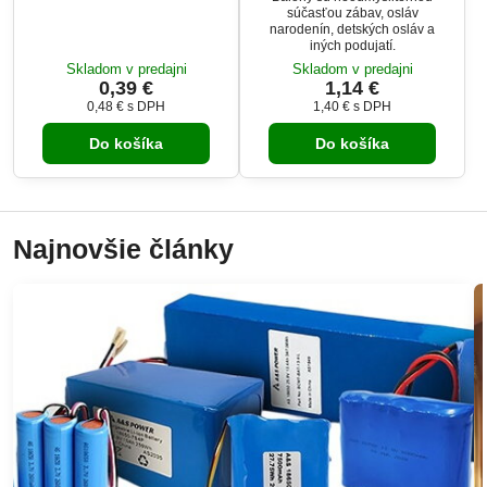
súčasťou zábav, osláv
narodenín, detských osláv a
iných podujatí.
Skladom v predajni
Skladom v predajni
0,39 €
1,14 €
0,48 €
s DPH
1,40 €
s DPH
Do košíka
Do košíka
Najnovšie články