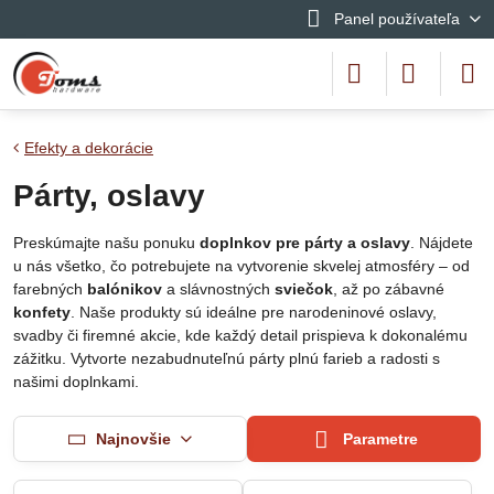
Panel používateľa
Efekty a dekorácie
Párty, oslavy
Preskúmajte našu ponuku
doplnkov pre párty a oslavy
. Nájdete
u nás všetko, čo potrebujete na vytvorenie skvelej atmosféry – od
farebných
balónikov
a slávnostných
sviečok
, až po zábavné
konfety
. Naše produkty sú ideálne pre narodeninové oslavy,
svadby či firemné akcie, kde každý detail prispieva k dokonalému
zážitku. Vytvorte nezabudnuteľnú párty plnú farieb a radosti s
našimi doplnkami.
Najnovšie
Parametre