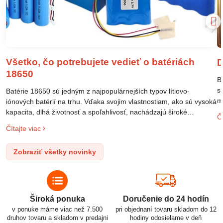
Všetko, čo potrebujete vedieť o batériách
D
18650
B
s
Batérie 18650 sú jedným z najpopulárnejších typov lítiovo-
m
iónových batérií na trhu. Vďaka svojim vlastnostiam, ako sú vysoká
m
kapacita, dlhá životnosť a spoľahlivosť, nachádzajú široké
Čí
o
uplatnenie v rôznych oblastiach – od elektronických zariadení až
Čítajte viac
l
po elektrické vozidlá. Pochopenie ich delenia, označovania a
n
správneho používania je kľúčom k ich efektívnemu a bezpečnému
Zobraziť všetky novinky
p
využitiu.
Široká ponuka
Doručenie do 24 hodín
v ponuke máme viac než 7.500
pri objednaní tovaru skladom do 12
druhov tovaru a skladom v predajni
hodiny odosielame v deň