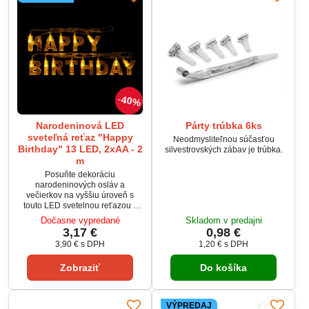
40%
Narodeninová LED
Párty trúbka 6ks
sveteľná reťaz "Happy
Neodmysliteľnou súčasťou
Birthday" 13 LED, 2xAA - 2
silvestrovských zábav je trúbka.
m
Posuňte dekoráciu
narodeninových osláv a
večierkov na vyššiu úroveň s
touto LED svetelnou reťazou s
nápisom "Happy Birthday",
Dočasne vypredané
Skladom v predajni
písmená osvetluje teplá biela
3,17 €
0,98 €
LED.Úspech je zaručný.Vďaka
3,90 €
s DPH
1,20 €
s DPH
prevádzke s batériami ju môžete
umiestniť kďekoľvek.
Zobraziť
Do košíka
VÝPREDAJ