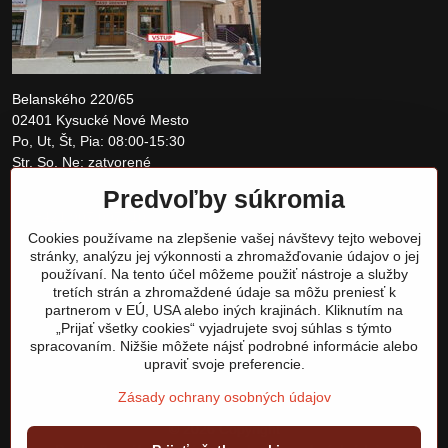
Belanského 220/65
02401 Kysucké Nové Mesto
Po, Ut, Št, Pia: 08:00-15:30
Str, So, Ne: zatvorené
Predvoľby súkromia
+421 907 097810
Cookies používame na zlepšenie vašej návštevy tejto webovej
obchod@tomshardware.sk
stránky, analýzu jej výkonnosti a zhromažďovanie údajov o jej
používaní. Na tento účel môžeme použiť nástroje a služby
tretích strán a zhromaždené údaje sa môžu preniesť k
partnerom v EÚ, USA alebo iných krajinách. Kliknutím na
„Prijať všetky cookies“ vyjadrujete svoj súhlas s týmto
spracovaním. Nižšie môžete nájsť podrobné informácie alebo
upraviť svoje preferencie.
Zásady ochrany osobných údajov
©
2026
Copyright