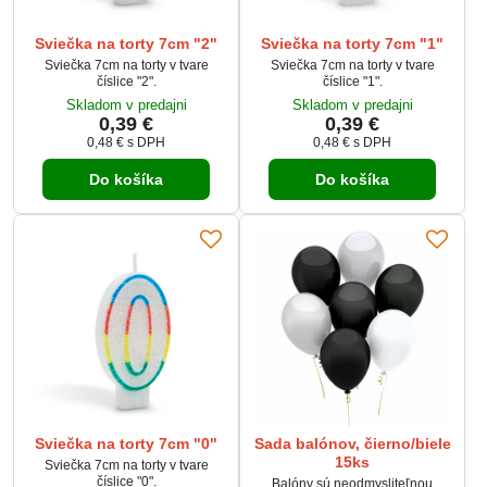
Sviečka na torty 7cm "2"
Sviečka na torty 7cm "1"
Sviečka 7cm na torty v tvare
Sviečka 7cm na torty v tvare
číslice "2".
číslice "1".
Skladom v predajni
Skladom v predajni
0,39 €
0,39 €
0,48 €
s DPH
0,48 €
s DPH
Do košíka
Do košíka
Sviečka na torty 7cm "0"
Sada balónov, čierno/biele
15ks
Sviečka 7cm na torty v tvare
číslice "0".
Balóny sú neodmysliteľnou