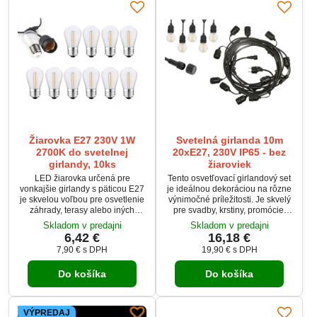
Žiarovka E27 230V 1W
Svetelná girlanda 10m
2700K do svetelnej
20xE27, 230V IP65 - bez
girlandy, 10ks
žiaroviek
LED žiarovka určená pre
Tento osvetľovací girlandový set
vonkajšie girlandy s päticou E27
je ideálnou dekoráciou na rôzne
je skvelou voľbou pre osvetlenie
výnimočné príležitosti. Je skvelý
záhrady, terasy alebo iných
pre svadby, krstiny, promócie,
exteriérových priestorov. S
narodeniny, výročia, alebo
Skladom v predajni
Skladom v predajni
výkonom 1W a napätím 230V
romantickú večeru v prírode.
6,42 €
16,18 €
poskytuje teplé biele svetlo
Osvetľovacie zdroje sú starostlivo
7,90 €
s DPH
19,90 €
s DPH
(2700K), ktoré vytvára príjemnú
vybrané tak, aby dokonale
atmosféru. Žiarovka je vyrobená
podčiarkli romantickú a
Do košíka
Do košíka
z kvalitných materiálov, ako je
jedinečnú atmosféru každej
PVC a hliník, čo zaručuje jej dlhú
udalosti. Girlandy sú
životnosť a estetický vzhľad.
univerzálnym riešením aj pre
detskú izbu, obývaciu izbu,
VÝPREDAJ
kuchyňu, spálňu...