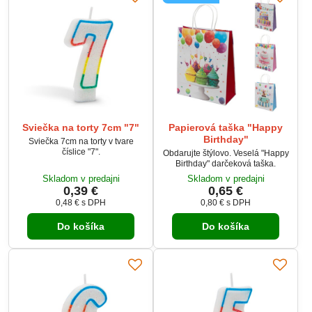
Sviečka na torty 7cm "7"
Papierová taška "Happy
Birthday"
Sviečka 7cm na torty v tvare
číslice "7".
Obdarujte štýlovo. Veselá "Happy
Birthday" darčeková taška.
Skladom v predajni
Skladom v predajni
0,39 €
0,65 €
0,48 €
s DPH
0,80 €
s DPH
Do košíka
Do košíka