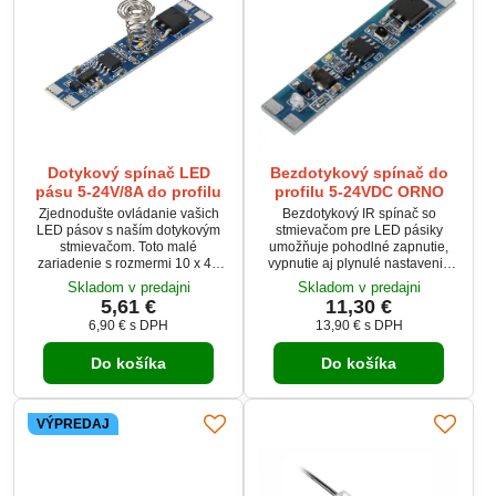
Dotykový spínač LED
Bezdotykový spínač do
pásu 5-24V/8A do profilu
profilu 5-24VDC ORNO
Zjednodušte ovládanie vašich
Bezdotykový IR spínač so
LED pásov s naším dotykovým
stmievačom pre LED pásiky
stmievačom. Toto malé
umožňuje pohodlné zapnutie,
zariadenie s rozmermi 10 x 48
vypnutie aj plynulé nastavenie
mm umožňuje pohodlné
jasu pohybom ruky. Pracuje s
Skladom v predajni
Skladom v predajni
zapínanie, vypínanie a
napätím 5–24 V DC a zvládne
5,61 €
11,30 €
stmievanie LED pásov
zaťaženie až 120 W pri
6,90 €
s DPH
13,90 €
s DPH
jednoduchým pohybom ruky.
maximálnom prúde 8 A. Určený
Ideálne pre montáž do profilov s
je na montáž do hliníkových
Do košíka
Do košíka
vnútornou šírkou 10 mm a viac,
profilov, kde spoľahlivo funguje aj
poskytuje flexibilné a efektívne
cez plastové krytky. Ideálne
riešenie pre vaše osvetľovacie
riešenie pre moderné, čisté a
potreby.
intuitívne ovládanie osvetlenia.
VÝPREDAJ