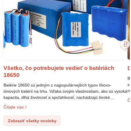
Všetko, čo potrebujete vedieť o batériách
D
18650
B
s
Batérie 18650 sú jedným z najpopulárnejších typov lítiovo-
m
iónových batérií na trhu. Vďaka svojim vlastnostiam, ako sú vysoká
m
kapacita, dlhá životnosť a spoľahlivosť, nachádzajú široké
Čí
o
uplatnenie v rôznych oblastiach – od elektronických zariadení až
Čítajte viac
l
po elektrické vozidlá. Pochopenie ich delenia, označovania a
n
správneho používania je kľúčom k ich efektívnemu a bezpečnému
Zobraziť všetky novinky
p
využitiu.