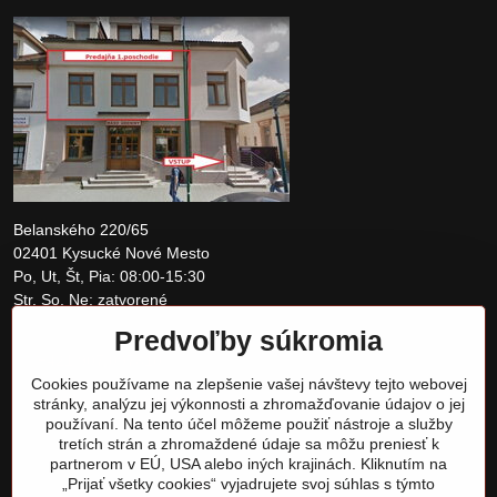
Belanského 220/65
02401 Kysucké Nové Mesto
Po, Ut, Št, Pia: 08:00-15:30
Str, So, Ne: zatvorené
Predvoľby súkromia
+421 907 097810
Cookies používame na zlepšenie vašej návštevy tejto webovej
obchod@tomshardware.sk
stránky, analýzu jej výkonnosti a zhromažďovanie údajov o jej
používaní. Na tento účel môžeme použiť nástroje a služby
tretích strán a zhromaždené údaje sa môžu preniesť k
partnerom v EÚ, USA alebo iných krajinách. Kliknutím na
„Prijať všetky cookies“ vyjadrujete svoj súhlas s týmto