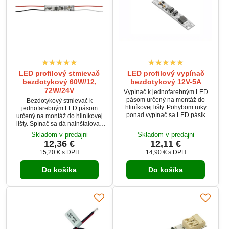
LED profilový stmievač
LED profilový vypínač
bezdotykový 60W/12,
bezdotykový 12V-5A
72W/24V
Vypínač k jednofarebným LED
pásom určený na montáž do
Bezdotykový stmievač k
hliníkovej lišty. Pohybom ruky
jednofarebným LED pásom
ponad vypínač sa LED pásik
určený na montáž do hliníkovej
vypne/zapne.
lišty. Spínač sa dá nainštalovať
do profilu s difúzorom, pričom
Skladom v predajni
Skladom v predajni
poloha snímača je zvýraznená
12,36 €
12,11 €
LED diódou. Je určený na
15,20 €
s DPH
14,90 €
s DPH
osvetlenie kuchynských a
pracovných plôch, ako aj na
Do košíka
Do košíka
osvetlenie nábytku. Má lepiacu
pásku, ktorá zabezpečuje
stabilnú inštaláciu do profilu.
Osvetlenie sa aktivuje alebo
deaktivuje rýchlym pohybom
ruky...