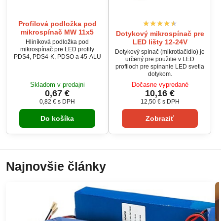
Profilová podložka pod
mikrospínač MW 11x5
Dotykový mikrospínač pre
LED lišty 12-24V
Hliníková podložka pod
mikrospínač pre LED profily
Dotykový spínač (mikrotlačidlo) je
PDS4, PDS4-K, PDSO a 45-ALU
určený pre použitie v LED
profiloch pre spínanie LED svetla
dotykom.
Skladom v predajni
Dočasne vypredané
0,67 €
10,16 €
0,82 €
s DPH
12,50 €
s DPH
Do košíka
Zobraziť
Najnovšie články