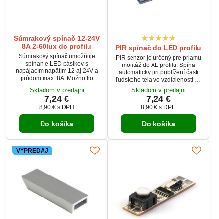
Súmrakový spínač 12-24V
8A 2-60lux do profilu
PIR spínač do LED profilu
Súmrakový spínač umožňuje
PIR senzor je určený pre priamu
spínanie LED pásikov s
montáž do AL profilu. Spína
napájacím napätím 12 aj 24V a
automaticky pri priblížení časti
prúdom max. 8A. Možno ho
ľudského tela vo vzdialenosti do
využiť všade tam, kde je potreba
2m od senzora a zostáva
Skladom v predajni
Skladom v predajni
automatického zopnutie
zopnuté po dobu prítomnosti
7,24 €
7,24 €
osvetlenia pri poklese okolitého
osoby v uvedenej vzdialenosti.
8,90 €
s DPH
8,90 €
s DPH
svetla. Môže byť použitý ako
Vypína sa približne 40s po
spínač nočného osvetlenia alebo
vystúpení osoby z dosahu
ako automatické osvetlenie napr.
Do košíka
Do košíka
senzora.
domových čísel. Spínač je svojimi
rozmermi určený na montáž do Al
profilov, môže byť však
VÝPREDAJ
umiestnený takmer do...