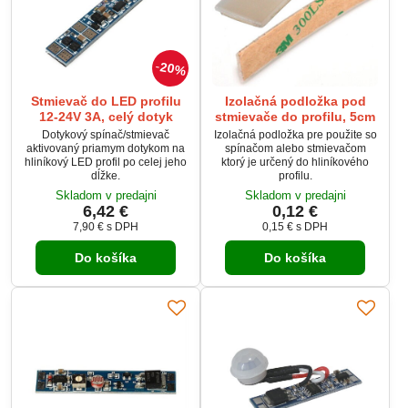
20%
Stmievač do LED profilu
Izolačná podložka pod
12-24V 3A, celý dotyk
stmievače do profilu, 5cm
Dotykový spínač/stmievač
Izolačná podložka pre použite so
aktivovaný priamym dotykom na
spínačom alebo stmievačom
hliníkový LED profil po celej jeho
ktorý je určený do hliníkového
dĺžke.
profilu.
Skladom v predajni
Skladom v predajni
6,42 €
0,12 €
7,90 €
s DPH
0,15 €
s DPH
Do košíka
Do košíka