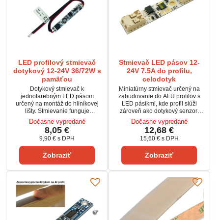
LED profilový stmievač
Stmievač LED pásov 12-
dotykový 12-24V 36/72W s
24V 7.5A do profilu,
pamäťou
celodotyk
Dotykový stmievač k
Miniatúrny stmievač určený na
jednofarebným LED pásom
zabudovanie do ALU profilov s
určený na montáž do hliníkovej
LED pásikmi, kde profil slúži
lišty. Stmievanie funguje
zároveň ako dotykový senzor.
pomocou stlačenia pružiny o
Zapnutie LED pásika sa ovláda
Dočasne vypredané
Dočasne vypredané
difúzor. Vypínač má svetielke ako
dotykom profilu, pre stmievanie
8,05 €
12,68 €
signalizáciu napájania a zároveň
sa profil drží. Funkcia
9,90 €
s DPH
15,60 €
s DPH
pre indikciu miesta v profile, kde
postupného nábehu svetla šetrí
je potrebné sa dotknúť pre
oči, po prerušení napájania si
Zobraziť
Zobraziť
zapnutie/vypnutie a stmievanie
pamätá poslednú nastavenú
pásika. Stmievanie sa vykonáva
úroveň osvetlenia.
plynule podržaním. Vypínač si
pamätá poslednú nastavenú
úroveň jasu.