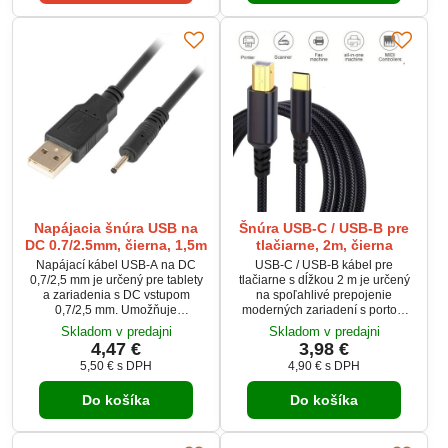
Napájacia šnúra USB na
Šnúra USB-C / USB-B pre
DC 0.7/2.5mm, čierna, 1,5m
tlačiarne, 2m, čierna
Napájací kábel USB-A na DC
USB-C / USB-B kábel pre
0,7/2,5 mm je určený pre tablety
tlačiarne s dĺžkou 2 m je určený
a zariadenia s DC vstupom
na spoľahlivé prepojenie
0,7/2,5 mm. Umožňuje
moderných zariadení s portom
jednoduché napájanie z USB
USB-C s tlačiarňami a
Skladom v predajni
Skladom v predajni
portu alebo adaptéra. Dĺžka 1,5
kancelárskou technikou USB-B.
4,47 €
3,98 €
m poskytuje dostatočnú flexibilitu
Pletený kábel zvyšuje odolnosť
5,50 €
s DPH
4,90 €
s DPH
pri používaní. Praktické riešenie
voči zalomeniu a opotrebeniu.
pre každodenné napájanie
Pozlátené konektory
Do košíka
Do košíka
elektroniky.
zabezpečujú stabilný kontakt a
čistý prenos dát. Ideálne riešenie
pre pokoj pri práci bez výpadkov.