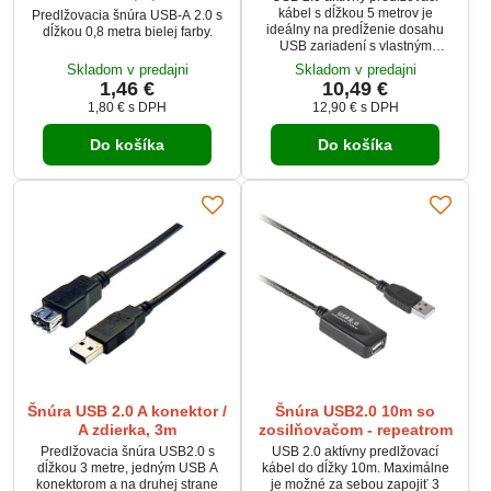
kábel s dĺžkou 5 metrov je
Predlžovacia šnúra USB-A 2.0 s
ideálny na predĺženie dosahu
dĺžkou 0,8 metra bielej farby.
USB zariadení s vlastným
napájacím zdrojom. Kompatibilný
Skladom v predajni
Skladom v predajni
s USB 2.0 a 1.1, tento kábel
1,46 €
10,49 €
podporuje nízku, plnú a vysokú
1,80 €
s DPH
12,90 €
s DPH
rýchlosť prenosu dát (až 480
Mb). Umožňuje jednoduché
Do košíka
Do košíka
pripojenie USB periférií, ako sú
tlačiarne, skenery alebo externé
disky, na väčšiu vzdialenosť od
počítača. Podporuje operačné
systémy Windows...
Šnúra USB 2.0 A konektor /
Šnúra USB2.0 10m so
A zdierka, 3m
zosilňovačom - repeatrom
Predlžovacia šnúra USB2.0 s
USB 2.0 aktívny predlžovací
dĺžkou 3 metre, jedným USB A
kábel do dĺžky 10m. Maximálne
konektorom a na druhej strane
je možné za sebou zapojiť 3