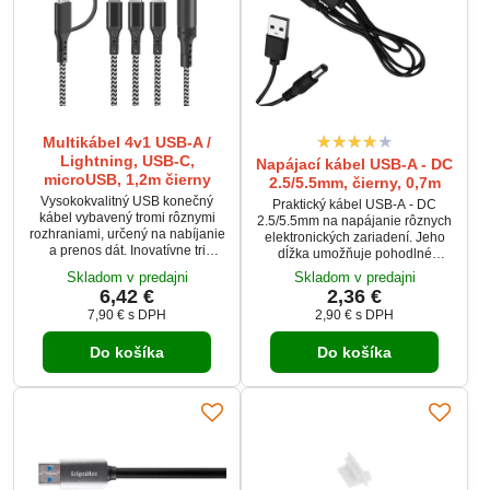
Multikábel 4v1 USB-A /
Lightning, USB-C,
Napájací kábel USB-A - DC
microUSB, 1,2m čierny
2.5/5.5mm, čierny, 0,7m
Vysokokvalitný USB konečný
Praktický kábel USB-A - DC
kábel vybavený tromi rôznymi
2.5/5.5mm na napájanie rôznych
rozhraniami, určený na nabíjanie
elektronických zariadení. Jeho
a prenos dát. Inovatívne tri
dĺžka umožňuje pohodlné
nezávislé konektory – microUSB,
pripojenie, zatiaľ čo univerzálny
Skladom v predajni
Skladom v predajni
USB typu C a kompatibilný
DC konektor zaisťuje
6,42 €
2,36 €
konektor pre iPhone z jednej
kompatibilitu s mnohými
7,90 €
s DPH
2,90 €
s DPH
strany, a USB typu C spolu so
zariadeniami. Poskytuje stabilné
štandardným USB-A konektorom
a efektívne napájanie.
z druhej strany – umožňujú
Do košíka
Do košíka
nabíjanie väčšiny telefónov,
tabletov a doplnkov dostupných
na trhu. S dĺžkou 1,2 metra a
odolným PVC...