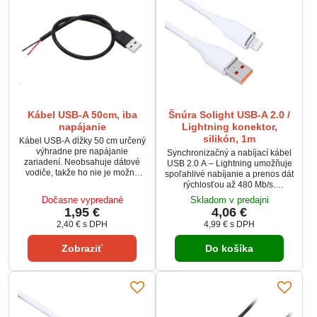
Kábel USB-A 50cm, iba
Šnúra Solight USB-A 2.0 /
napájanie
Lightning konektor,
silikón, 1m
Kábel USB-A dĺžky 50 cm určený
výhradne pre napájanie
Synchronizačný a nabíjací kábel
zariadení. Neobsahuje dátové
USB 2.0 A – Lightning umožňuje
vodiče, takže ho nie je možné
spoľahlivé nabíjanie a prenos dát
použiť na prenos dát. Vhodný pre
rýchlosťou až 480 Mb/s.
napájanie modulov, LED pásov,
Kompatibilný s Apple
Dočasne vypredané
Skladom v predajni
ventilátorov a iného
zariadeniami (iPod, iPhone, iPad,
1,95 €
4,06 €
príslušenstva. Minimalizuje riziko
iPad mini). Odolný silikónový
2,40 €
s DPH
4,99 €
s DPH
neoprávneného pripojenia k
dizajn zabezpečuje flexibilitu a
dátovým portom.
dlhú životnosť. Vďaka dĺžke 1 m
Zobraziť
Do košíka
ponúka pohodlné používanie aj
na väčšie vzdialenosti.