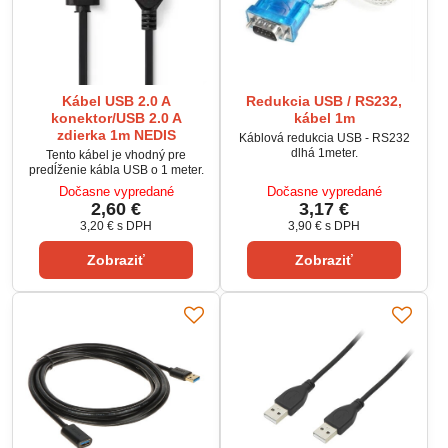
Kábel USB 2.0 A
Redukcia USB / RS232,
konektor/USB 2.0 A
kábel 1m
zdierka 1m NEDIS
Káblová redukcia USB - RS232
dlhá 1meter.
Tento kábel je vhodný pre
predĺženie kábla USB o 1 meter.
Dočasne vypredané
Dočasne vypredané
2,60 €
3,17 €
3,20 €
s DPH
3,90 €
s DPH
Zobraziť
Zobraziť