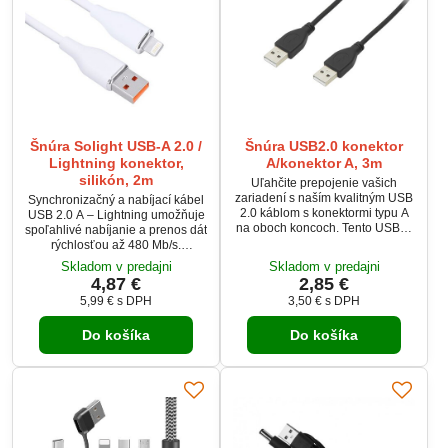
Šnúra Solight USB-A 2.0 /
Šnúra USB2.0 konektor
Lightning konektor,
A/konektor A, 3m
silikón, 2m
Uľahčite prepojenie vašich
zariadení s naším kvalitným USB
Synchronizačný a nabíjací kábel
2.0 káblom s konektormi typu A
USB 2.0 A – Lightning umožňuje
na oboch koncoch. Tento USB-A
spoľahlivé nabíjanie a prenos dát
kábel je ideálny pre prenos dát a
rýchlosťou až 480 Mb/s.
nabíjanie kompatibilných
Kompatibilný s Apple
Skladom v predajni
Skladom v predajni
zariadení, poskytujúc spoľahlivé
zariadeniami (iPod, iPhone, iPad,
4,87 €
2,85 €
a stabilné pripojenie.
iPad mini). Odolný silikónový
5,99 €
s DPH
3,50 €
s DPH
dizajn zabezpečuje flexibilitu a
dlhú životnosť. Vďaka dĺžke 2 m
Do košíka
Do košíka
ponúka pohodlné používanie aj
na väčšie vzdialenosti.