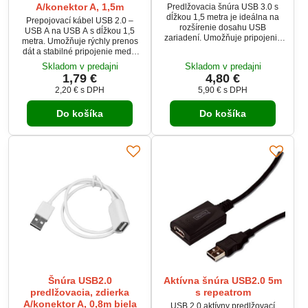
A/konektor A, 1,5m
Predlžovacia šnúra USB 3.0 s
dĺžkou 1,5 metra je ideálna na
Prepojovací kábel USB 2.0 –
rozšírenie dosahu USB
USB A na USB A s dĺžkou 1,5
zariadení. Umožňuje pripojenie
metra. Umožňuje rýchly prenos
zariadení ako klávesnice, myši,
dát a stabilné pripojenie medzi
tlačiarne a ďalších USB periférií.
kompatibilnými zariadeniami, ako
Skladom v predajni
Skladom v predajni
USB 3.0 štandard zabezpečuje
sú pevné disky, počítače,
1,79 €
4,80 €
rýchly prenos dát až 5 Gb/s, čo je
tlačiarne a ďalšie periférie.
ideálne pre náročnejšie
2,20 €
s DPH
5,90 €
s DPH
aplikácie. Vysoká kvalita a
spoľahlivosť tejto šnúry
Do košíka
Do košíka
zabezpečuje bezproblémový
prenos dát.
Šnúra USB2.0
Aktívna šnúra USB2.0 5m
predlžovacia, zdierka
s repeatrom
A/konektor A, 0,8m biela
USB 2.0 aktívny predlžovací