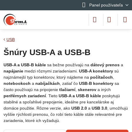
Panel používateľa
USB
Šnúry USB-A a USB-B
USB-A a USB-B káble
sa bežne používajú na
dátový prenos
a
napájanie
medzi rôznymi zariadeniami.
USB-A konektory
sú
najznámejší typ konektorov, ktorý nájdeme na
počítačoch
,
notebookoch
a
nabíjačkách
, zatiaľ čo
USB-B konektory
sa
často používajú na pripojenie
tlačiarní
,
skenerov
a iných
periférnych zariadení
. Tieto
USB-A a USB-B káble
poskytujú
stabilné a spoľahlivé prepojenie, ideálne pre kancelárske aj
domáce použitie. Rôzne verzie, ako
USB 2.0
a
USB 3.0
, umožňujú
vyššie rýchlosti prenosu, čo robí tieto káble stále relevantné pre
zariadenia, ktoré ich vyžadujú.