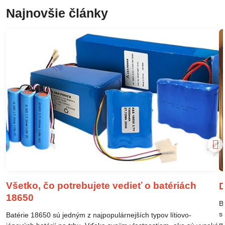
Najnovšie články
Všetko, čo potrebujete vedieť o batériách
D
18650
B
s
Batérie 18650 sú jedným z najpopulárnejších typov lítiovo-
m