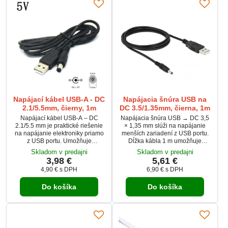
Napájací kábel USB-A - DC
Napájacia šnúra USB na
2.1/5.5mm, čierny, 1m
DC 3.5/1.35mm, čierna, 1m
Napájací kábel USB-A – DC
Napájacia šnúra USB → DC 3,5
2.1/5.5 mm je praktické riešenie
× 1,35 mm slúži na napájanie
na napájanie elektroniky priamo
menších zariadení z USB portu.
z USB portu. Umožňuje
Dĺžka kábla 1 m umožňuje
spoľahlivý prevod z USB-A na
flexibilné pripojenie. Vhodná pre
Skladom v predajni
Skladom v predajni
DC konektor 5.5×2.1 mm pre
routery, LED zariadenia či drobnú
3,98 €
5,61 €
zariadenia vyžadujúce 5 V
elektroniku s príslušným
4,90 €
s DPH
6,90 €
s DPH
napájanie. Ideálny pre routery,
konektorom. Čierne prevedenie
LED svetlá, kamery či drobnú
je univerzálne pre bežné
Do košíka
Do košíka
elektroniku doma aj v dielni.
použitie.
Jednoduché zapojenie prináša
istotu, že vaše zariadenie ožije
bez zložitých adaptérov.