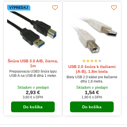
VÝPREDAJ
Šnúra USB 3.0 A/B, čierna,
1m
USB 2.0 šnúra k tlačiarni
(A-B), 1.8m biela
Prepojovacia USB3 šnúra typu
USB-A na USB-B dlhá 1 meter.
Biely USB 2.0 kábel pre tlačiarne
dlhý 1,8 metra.
Skladom v predajni
Skladom v predajni
2,93 €
1,54 €
3,60 €
s DPH
1,90 €
s DPH
Do košíka
Do košíka