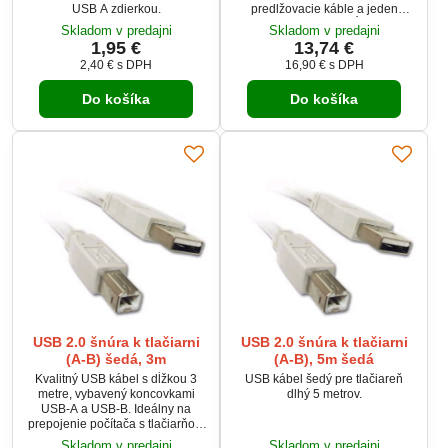
USB A zdierkou.
predlžovacie káble a jeden
pasívny USB kábel dĺžky 10m,
Skladom v predajni
Skladom v predajni
takže celková dĺžka môže byť až
1,95 €
13,74 €
30m. Určené pre USB zariadenia
2,40 €
s DPH
16,90 €
s DPH
s vlastným napájacím zdrojom.
Nedá sa použiť pre zariadenia
Do košíka
Do košíka
napájané cez USB.Riešením
použitie USB periférií ďaleko od
vášho počítača!
USB 2.0 šnúra k tlačiarni
USB 2.0 šnúra k tlačiarni
(A-B) šedá, 3m
(A-B), 5m šedá
Kvalitný USB kábel s dĺžkou 3
USB kábel šedý pre tlačiareň
metre, vybavený koncovkami
dlhý 5 metrov.
USB-A a USB-B. Ideálny na
prepojenie počítača s tlačiarňou,
skenerom alebo iným
Skladom v predajni
Skladom v predajni