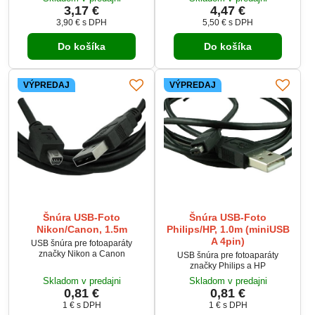
zariadením. Podporuje štandard
3,17 €
4,47 €
USB 2.0, čím zabezpečuje rýchly
3,90 €
s DPH
5,50 €
s DPH
a spoľahlivý prenos dát.
Do košíka
Do košíka
VÝPREDAJ
VÝPREDAJ
Šnúra USB-Foto
Šnúra USB-Foto
Nikon/Canon, 1.5m
Philips/HP, 1.0m (miniUSB
A 4pin)
USB šnúra pre fotoaparáty
značky Nikon a Canon
USB šnúra pre fotoaparáty
značky Philips a HP
Skladom v predajni
Skladom v predajni
0,81 €
0,81 €
1 €
s DPH
1 €
s DPH