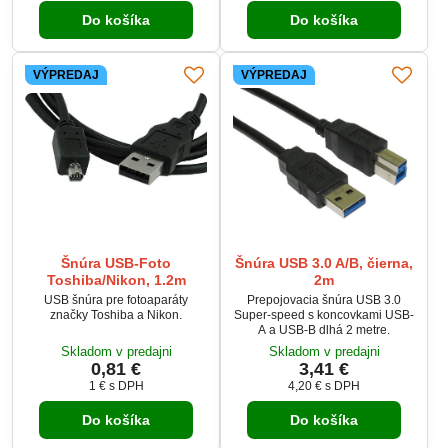
Do košíka
Do košíka
VÝPREDAJ
VÝPREDAJ
Šnúra USB-Foto
Šnúra USB 3.0 A/B, čierna,
Toshiba/Nikon, 1.2m
2m
USB šnúra pre fotoaparáty
Prepojovacia šnúra USB 3.0
značky Toshiba a Nikon.
Super-speed s koncovkami USB-
A a USB-B dlhá 2 metre.
Skladom v predajni
Skladom v predajni
0,81 €
3,41 €
1 €
s DPH
4,20 €
s DPH
Do košíka
Do košíka