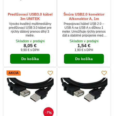
Predlžovací USB3.0 kábel
Šnúra USB2.0 konektor
3m UNITEK
A/konektor A, 1m
Vysoko kvalitný multimediálny
Prepojovací kábel USB 2.0 –
predlžovací USB 3.0 kábel pre
USB A na USB A s dĺžkou 1
rýchly dátový prenos dlhý 3
meter. Umožňuje rýchly prenos
metre.
dát a stabilné pripojenie medzi
kompatibilnými zariadeniami, ako
Skladom v predajni
Skladom v predajni
sú pevné disky, počítače,
8,05 €
1,54 €
tlačiarne a ďalšie periférie.
9,90 €
s DPH
1,90 €
s DPH
Do košíka
Do košíka
AKCIA
7%