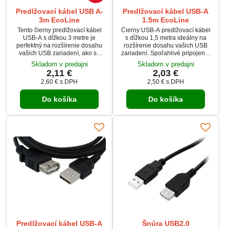
Predlžovací kábel USB A-
Predlžovací kábel USB-A
3m EcoLine
1.5m EcoLine
Tento čierny predlžovací kábel
Čierny USB-A predlžovací kábel
USB-A s dĺžkou 3 metre je
s dĺžkou 1,5 metra ideálny na
perfektný na rozšírenie dosahu
rozšírenie dosahu vašich USB
vašich USB zariadení, ako sú
zariadení. Spoľahlivé pripojenie
myši, klávesnice, tlačiarne či
pre klávesnice, myši, externé
Skladom v predajni
Skladom v predajni
externé disky. Vďaka kvalitnej
disky a ďalšie periférie.
2,11 €
2,03 €
konštrukcii zaručuje spoľahlivý
2,60 €
s DPH
2,50 €
s DPH
prenos dát a elimináciu rušenia.
Je dodávaný v praktickom sáčku,
Do košíka
Do košíka
čo uľahčuje skladovanie a
prenos.
Predlžovací kábel USB-A
Šnúra USB2.0