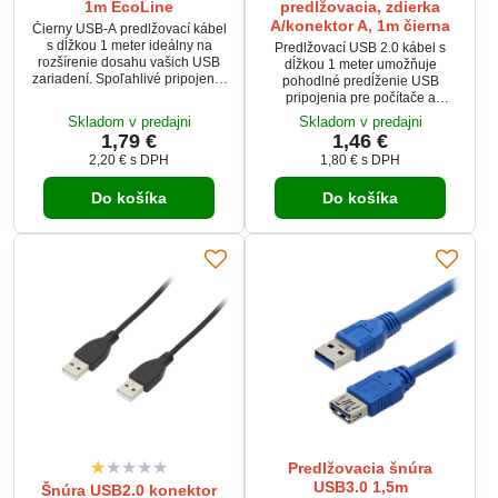
1m EcoLine
predlžovacia, zdierka
A/konektor A, 1m čierna
Čierny USB-A predlžovací kábel
s dĺžkou 1 meter ideálny na
Predlžovací USB 2.0 kábel s
rozšírenie dosahu vašich USB
dĺžkou 1 meter umožňuje
zariadení. Spoľahlivé pripojenie
pohodlné predĺženie USB
pre klávesnice, myši, externé
pripojenia pre počítače a
disky a ďalšie periférie.
príslušenstvo. Spoľahlivý prenos
Skladom v predajni
Skladom v predajni
dát a napájania zabezpečuje
1,79 €
1,46 €
bezproblémové používanie
2,20 €
s DPH
1,80 €
s DPH
zariadení. Čierne prevedenie
pôsobí elegantne a univerzálne.
Do košíka
Do košíka
Ideálny pre domácnosť,
kanceláriu aj každodenné
používanie.
Predlžovacia šnúra
USB3.0 1,5m
Šnúra USB2.0 konektor