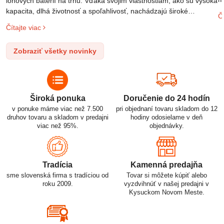
iónových batérií na trhu. Vďaka svojim vlastnostiam, ako sú vysoká
m
kapacita, dlhá životnosť a spoľahlivosť, nachádzajú široké
Čí
o
uplatnenie v rôznych oblastiach – od elektronických zariadení až
Čítajte viac
l
po elektrické vozidlá. Pochopenie ich delenia, označovania a
n
správneho používania je kľúčom k ich efektívnemu a bezpečnému
Zobraziť všetky novinky
p
využitiu.
Široká ponuka
Doručenie do 24 hodín
v ponuke máme viac než 7.500
pri objednaní tovaru skladom do 12
druhov tovaru a skladom v predajni
hodiny odosielame v deň
viac než 95%.
objednávky.
Tradícia
Kamenná predajňa
sme slovenská firma s tradíciou od
Tovar si môžete kúpiť alebo
roku 2009.
vyzdvihnúť v našej predajni v
Kysuckom Novom Meste.