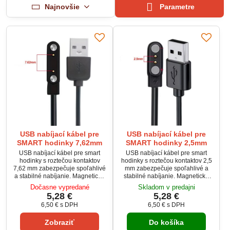
Najnovšie
Parametre
USB nabíjací kábel pre
USB nabíjací kábel pre
SMART hodinky 7,62mm
SMART hodinky 2,5mm
USB nabíjací kábel pre smart
USB nabíjací kábel pre smart
hodinky s roztečou kontaktov
hodinky s roztečou kontaktov 2,5
7,62 mm zabezpečuje spoľahlivé
mm zabezpečuje spoľahlivé a
a stabilné nabíjanie. Magnetické
stabilné nabíjanie. Magnetické
uchytenie umožňuje rýchle a
uchytenie umožňuje rýchle a
Dočasne vypredané
Skladom v predajni
presné pripojenie bez námahy.
presné pripojenie bez námahy.
5,28 €
5,28 €
Dĺžka 50 cm je ideálna pre
Dĺžka 50 cm je ideálna pre
6,50 €
s DPH
6,50 €
s DPH
pohodlné používanie doma aj na
pohodlné používanie doma aj na
cestách. Kvalitné spracovanie a
cestách. Kvalitné spracovanie a
Zobraziť
Do košíka
čierne prevedenie zaručujú dlhú
čierne prevedenie zaručujú dlhú
životnosť a univerzálny vzhľad.
životnosť a univerzálny vzhľad.