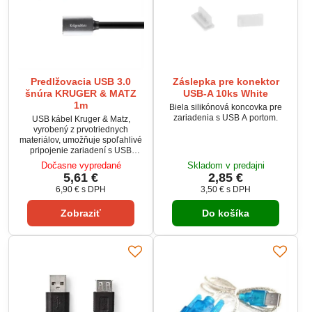
Predlžovacia USB 3.0
Záslepka pre konektor
šnúra KRUGER & MATZ
USB-A 10ks White
1m
Biela silikónová koncovka pre
zariadenia s USB A portom.
USB kábel Kruger & Matz,
vyrobený z prvotriednych
materiálov, umožňuje spoľahlivé
pripojenie zariadení s USB
konektorom k počítaču alebo
Dočasne vypredané
Skladom v predajni
notebooku. Káble Kruger & Matz
5,61 €
2,85 €
sú známe svojou vysokou
6,90 €
s DPH
3,50 €
s DPH
kvalitou a sú navrhnuté tak, aby
spĺňali medzinárodné normy.
Zobraziť
Do košíka