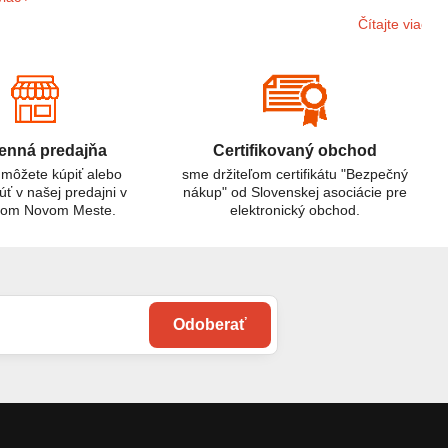
diu.
elektroniky p
Čítajte viac
sieti. Ak mát
domácnosti al
riešením.
nná predajňa
Certifikovaný obchod
 môžete kúpiť alebo
sme držiteľom certifikátu "Bezpečný
úť v našej predajni v
nákup" od Slovenskej asociácie pre
kom Novom Meste.
elektronický obchod.
Odoberať