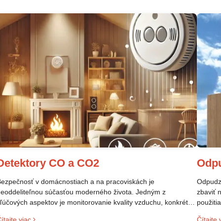
Detektory CO a CO2
Odp
ezpečnosť v domácnostiach a na pracoviskách je
Odpudzo
eoddeliteľnou súčasťou moderného života. Jedným z
zbaviť 
ľúčových aspektov je monitorovanie kvality vzduchu, konkrétne
použiti
rítomnosti plynov, ktoré môžu ohroziť zdravie. Dva takéto plyny
veľmi p
ítajte viac
Čítajte 