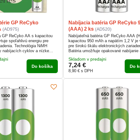
atérie GP ReCyko
Nabíjacia batéria GP ReCyko 
A
(AAA) 2 ks
(AD975)
(AD520)
ia GP ReCyko AA s kapacitou
Nabíjateľná batéria GP ReCyko AAA (
uje spoľahlivú energiu pre
kapacitou 950 mAh a napätím 1,2 V je
adenia. Technológia NiMH
pre širokú škálu elektronických zariade
 nabíjacích cyklov a nízke
Batéria umožňuje opakované nabíjanie 
Funguje v teplotách -20 °C až
viac ako 500 nabíjacích cyklov. Prevá
ajni
Skladom v predajni
itá z výroby a pripravená na
teplota od -20 °C do +50 °C zabezpeču
7,24 €
e.
spoľahlivú funkciu v rôznych podmienk
Do košíka
Do k
Dodáva sa v praktickom dvojbalení 2 k
8,90 €
s DPH
papierovej krabičke.