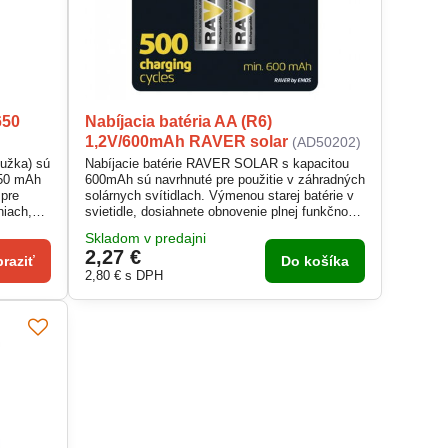
650
Nabíjacia batéria AA (R6)
1,2V/600mAh RAVER solar
(AD50202)
užka) sú
Nabíjacie batérie RAVER SOLAR s kapacitou
650 mAh
600mAh sú navrhnuté pre použitie v záhradných
 pre
solárnych svítidlach. Výmenou starej batérie v
niach,
svietidle, dosiahnete obnovenie plnej funkčnosti
e. Vďaka
svietidla.
Skladom v predajni
ako 1
2,27 €
nomickú
raziť
Do košíka
2,80 €
s DPH