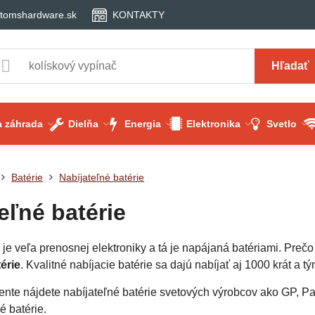
tomshardware.sk
KONTAKTY
Hľadať
 záhrada
Dielňa
Energia
Elektronika
Svetlo
Batérie
Nabíjateľné batérie
eľné batérie
je veľa prenosnej elektroniky a tá je napájaná batériami. Preč
érie
. Kvalitné nabíjacie batérie sa dajú nabíjať aj 1000 krát a t
nte nájdete nabíjateľné batérie svetových výrobcov ako GP, P
é batérie.