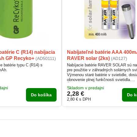
batérie C (R14) nabíjacia
Nabíjateľné batérie AAA 400
Ah GP Recyko+
RAVER solar (2ks)
(AD50111)
(AD127)
ie batérie typu C (R14) s
Nabíjacie batérie RAVER SOLAR sú na
mAh.
pre použitie v záhradných solárnych svi
Výmenou staré batérie v svietidle, dos
obnovenie plnej funkčnosti svietidla.
Špecifikácia batérií Raver Solar plne ko
ajni
Skladom v predajni
nároky týchto svietidiel najmä z hľadis
2,28 €
celkovej výdrže. Svojou kapacitou totiž
Do košíka
Do k
zaručujú max. Dobu svitu svietidla, sú
2,80 €
s DPH
uspôsobené každodennému cyklu nabíj
500...