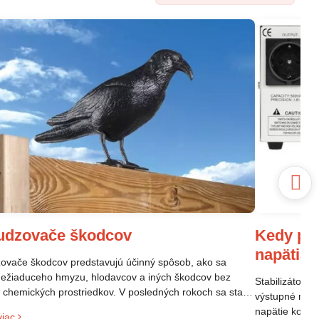
Kedy pou
udzovače škodcov
napätia
vače škodcov predstavujú účinný spôsob, ako sa
nežiaduceho hmyzu, hlodavcov a iných škodcov bez
Stabilizátor n
a chemických prostriedkov. V posledných rokoch sa stali
výstupné napä
opulárne vďaka svojej efektivite a šetrnosti k životnému
napätie kolíše
viac