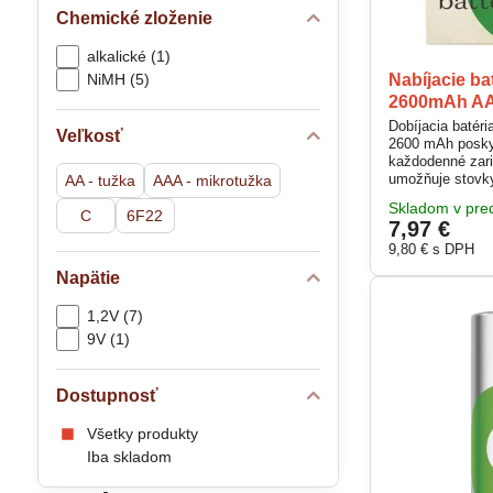
Chemické zloženie
alkalické (1)
NiMH (5)
Nabíjacie b
2600mAh A
Dobíjacia batér
Veľkosť
2600 mAh poskyt
každodenné zari
umožňuje stovky
AA - tužka
AAA - mikrotužka
samovybíjanie. 
Skladom v pred
+50 °C. Prednab
C
6F22
7,97 €
okamžité použiti
9,80 €
s DPH
Napätie
1,2V (7)
9V (1)
Dostupnosť
Všetky produkty
Iba skladom