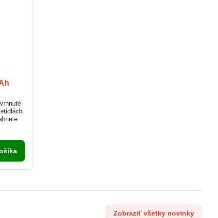
mAh
vrhnuté
etidlách.
iahnete
píruje
ka
ošíka
ania a
Zobraziť všetky novinky