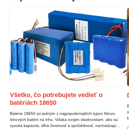
Všetko, čo potrebujete vedieť o
batériách 18650
B
n
Batérie 18650 sú jedným z najpopulárnejších typov lítiovo-
k
iónových batérií na trhu. Vďaka svojim vlastnostiam, ako sú
p
vysoká kapacita, dlhá životnosť a spoľahlivosť, nachádzajú
Č