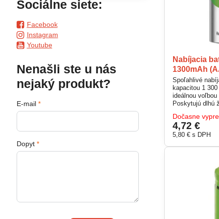
Sociálne siete:
Facebook
Instagram
Youtube
Nabíjacia b
Nenašli ste u nás
1300mAh (A
Spoľahlivé nabí
nejaký produkt?
kapacitou 1 300
ideálnou voľbou
E-mail
*
Poskytujú dlhú 
nabíjacími cykla
Dočasne vypr
prostredie aj v
4,72 €
svietidlá, diaľk
zariadenia. Pre
5,80 €
s DPH
°C umožňuje spo
Dopyt
*
podmienkach.