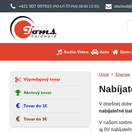
+421 907 097810
obchod@
(PO-UT-ŠT-PIA) 08:00-15:30)
Audio-Video
Auto
Dom a
Úvod
Energia
Výpredajový tovar
Nabíjat
Akciový tovar
V dnešnej dobe 
Tovar do 1€
nabíjateľné bat
Tovar do 5€
V našom sortime
aj 9V nabíjateľn