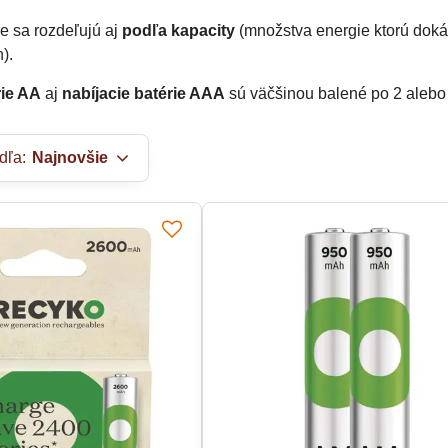
ie sa rozdeľujú aj
podľa kapacity
(množstva energie ktorú doká
).
rie AA
aj
nabíjacie batérie AAA
sú väčšinou balené po 2 alebo
dľa:
Najnovšie