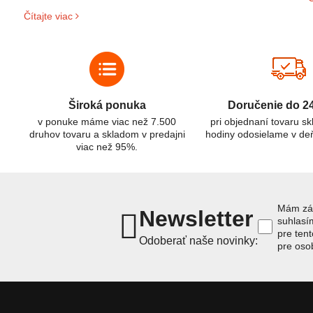
s
široké uplatnenie v rôznych oblastiach – od elektronických
Čítajte viac
z
zariadení až po elektrické vozidlá. Pochopenie ich delenia,
r
označovania a správneho používania je kľúčom k ich
C
efektívnemu a bezpečnému využitiu.
Široká ponuka
Doručenie do 2
v ponuke máme viac než 7.500
pri objednaní tovaru s
druhov tovaru a skladom v predajni
hodiny odosielame v de
viac než 95%.
Mám záu
Newsletter
suhlas
pre ten
Odoberať naše novinky:
pre oso