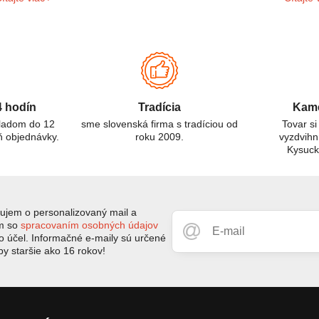
ú oxid uhoľnatý (CO) a oxid uhličitý (CO₂). Aj keď ich názvy
prostre
nejú podobne, ide o odlišné látky s rôznymi vlastnosťami a
izikami. Tento článok sa zameriava na rozdiely medzi CO a
O₂ detektormi, ich použitie a dôležitosť pre ochranu zdravia.
4 hodín
Tradícia
Kame
kladom do 12
sme slovenská firma s tradíciou od
Tovar si
ň objednávky.
roku 2009.
vyzdvihn
Kysuc
jem o personalizovaný mail a
ím so
spracovaním osobných údajov
to účel. Informačné e-maily sú určené
by staršie ako 16 rokov!