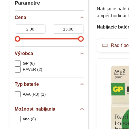
Parametre
Nabíjacie batér
ampér-hodinách
Cena
Nabíjacie baté
Od:
Do:
Radiť po
Výrobca
GP (6)
RAVER (2)
Typ baterie
AAA (R3) (1)
Možnosť nabíjania
áno (8)