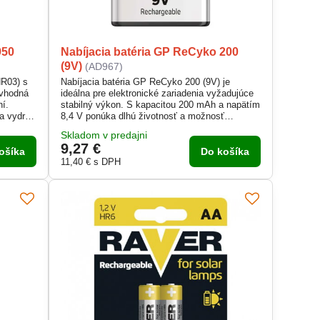
950
Nabíjacia batéria GP ReCyko 200
(9V)
(AD967)
HR03) s
Nabíjacia batéria GP ReCyko 200 (9V) je
 vhodná
ideálna pre elektronické zariadenia vyžadujúce
ní.
stabilný výkon. S kapacitou 200 mAh a napätím
a vydrží
8,4 V ponúka dlhú životnosť a možnosť
dzková
opakovaného použitia. Typové označenie
Skladom v predajni
je
6HR61 (1604) zabezpečuje kompatibilitu s
9,27 €
ach.
bežnými 9V spotrebičmi. Spoľahlivá vo
ošíka
Do košíka
s v
všetkých podmienkach, s odolnosťou od -20 °C
11,40 €
s DPH
do +50 °C.