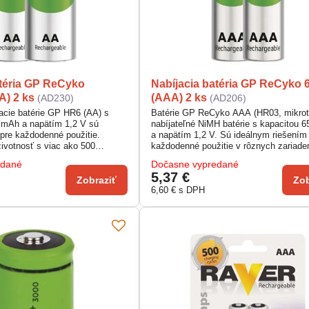
atéria GP ReCyko
Nabíjacia batéria GP ReCyko 
A) 2 ks
(AAA) 2 ks
(AD230)
(AD206)
jacie batérie GP HR6 (AA) s
Batérie GP ReCyko AAA (HR03, mikrot
 mAh a napätím 1,2 V sú
nabíjateľné NiMH batérie s kapacitou 
 pre každodenné použitie.
a napätím 1,2 V. Sú ideálnym riešením
životnosť s viac ako 500
každodenné použitie v rôznych zariade
mi, čím šetria životné
ktoré vyžadujú spoľahlivý zdroj energi
edané
Dočasne vypredané
ašu peňaženku. Vhodné pre
možnosti opakovaného nabíjania viac 
5,37 €
ové ovládače, hračky a iné
000-krát predstavujú ekologickú a eko
Zobraziť
Zob
vádzková teplota -20 °C až +50
voľbu.
6,60 €
s DPH
ľahlivý výkon v rôznych