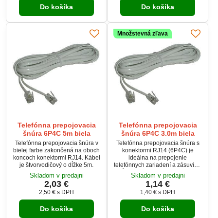
Do košíka
Do košíka
Množstevná zľava
Telefónna prepojovacia
Telefónna prepojovacia
šnúra 6P4C 5m biela
šnúra 6P4C 3.0m biela
Telefónna prepojovacia šnúra v
Telefónna prepojovacia šnúra s
bielej farbe zakončená na oboch
konektormi RJ14 (6P4C) je
koncoch konektormi RJ14. Kábel
ideálna na prepojenie
je štvorvodičový o dĺžke 5m.
telefónnych zariadení a zásuviek.
Dĺžka kábla 3 metre umožňuje
Skladom v predajni
Skladom v predajni
flexibilné umiestnenie zariadení.
2,03 €
1,14 €
Štvorvodičové prevedenie
2,50 €
s DPH
1,40 €
s DPH
zabezpečuje spoľahlivý prenos
signálu. Biele vyhotovenie
Do košíka
Do košíka
pôsobí nenápadne a esteticky v
interiéri.