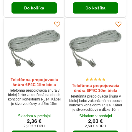
Do košíka
Do košíka
Telefónna prepojovacia
šnúra 6P4C 15m biela
Telefónna prepojovacia
šnúra 6P4C 10m biela
Telefónna prepojovacia šnúra v
bielej farbe zakončená na oboch
Telefónna prepojovacia šnúra v
koncoch konektormi RJ14. Kábel
bielej farbe zakončená na oboch
je štvorvodičový o dĺžke 15m
koncoch konektormi RJ14. Kábel
je štvorvodičový o dĺžke 10m
Skladom v predajni
Skladom v predajni
2,36 €
2,03 €
2,90 €
s DPH
2,50 €
s DPH