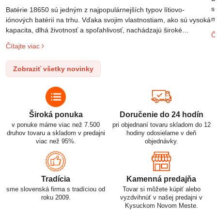
s
Batérie 18650 sú jedným z najpopulárnejších typov lítiovo-
m
iónových batérií na trhu. Vďaka svojim vlastnostiam, ako sú vysoká
m
kapacita, dlhá životnosť a spoľahlivosť, nachádzajú široké
Čí
o
uplatnenie v rôznych oblastiach – od elektronických zariadení až
Čítajte viac
l
po elektrické vozidlá. Pochopenie ich delenia, označovania a
n
správneho používania je kľúčom k ich efektívnemu a bezpečnému
Zobraziť všetky novinky
p
využitiu.
Široká ponuka
Doručenie do 24 hodín
v ponuke máme viac než 7.500
pri objednaní tovaru skladom do 12
druhov tovaru a skladom v predajni
hodiny odosielame v deň
viac než 95%.
objednávky.
Tradícia
Kamenná predajňa
sme slovenská firma s tradíciou od
Tovar si môžete kúpiť alebo
roku 2009.
vyzdvihnúť v našej predajni v
Kysuckom Novom Meste.