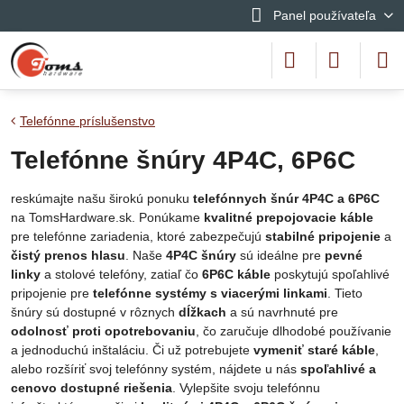
Panel používateľa
Telefónne príslušenstvo
Telefónne šnúry 4P4C, 6P6C
reskúmajte našu širokú ponuku
telefónnych šnúr 4P4C a 6P6C
na TomsHardware.sk. Ponúkame
kvalitné prepojovacie káble
pre telefónne zariadenia, ktoré zabezpečujú
stabilné pripojenie
a
čistý prenos hlasu
. Naše
4P4C šnúry
sú ideálne pre
pevné
linky
a stolové telefóny, zatiaľ čo
6P6C káble
poskytujú spoľahlivé
pripojenie pre
telefónne systémy s viacerými linkami
. Tieto
šnúry sú dostupné v rôznych
dĺžkach
a sú navrhnuté pre
odolnosť proti opotrebovaniu
, čo zaručuje dlhodobé používanie
a jednoduchú inštaláciu. Či už potrebujete
vymeniť staré káble
,
alebo rozšíriť svoj telefónny systém, nájdete u nás
spoľahlivé a
cenovo dostupné riešenia
. Vylepšite svoju telefónnu