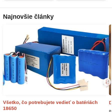
Najnovšie články
Všetko, čo potrebujete vedieť o batériách
D
18650
B