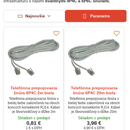
infraštruktúru s našimi
kvalitnými 4P4C a 6P6C šnúrami.
Najnovšie
Parametre
Telefónna prepojovacia
Telefónna prepojovacia
šnúra 6P4C 2m biela
šnúra 6P4C 20m biela
Telefónna prepojovacia šnúra v
Telefónna prepojovacia šnúra v
bielej farbe zakončená na oboch
bielej farbe zakončená na oboch
koncoch konektormi RJ14. Kábel
koncoch konektormi RJ14. Kábel
je štvorvodičový o dĺžke 2m
je štvorvodičový o dĺžke 20m
Skladom v predajni
Skladom v predajni
0,81 €
3,98 €
1 €
s DPH
4,90 €
s DPH