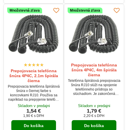
Množstevná zľava
Množstevná zľava
Prepojovacia telefónna
šnúra 4P4C, 4m špirála
Prepojovacia telefónna
čierna
šnúra 4P4C, 2.1m špirála
čierna
Telefónna špirálová prepojovacia
šnúra RJ10 slúži na spojenie
Prepojovacia telefónna špirálová
telefónneho prístroja so
šnúra v čiernej farbe s
slúchadlom. Je zakončená
koncovkami RJ10. Používa sa
konektormi 2× RJ10 (4P4C) a
napríklad na prepojenie telefónu
vyhotovená v čiernej farbe.
so slúchadlom. Dĺžka telefónnej
Skladom v predajni
Skladom v predajni
Vďaka špirálovému prevedeniu
šnúry je po natiahnutí maximálne
1,54 €
1,79 €
umožňuje natiahnutie až do 4 m
2.1m
bez zbytočného prebytku kábla.
1,90 €
s DPH
2,20 €
s DPH
Do košíka
Do košíka