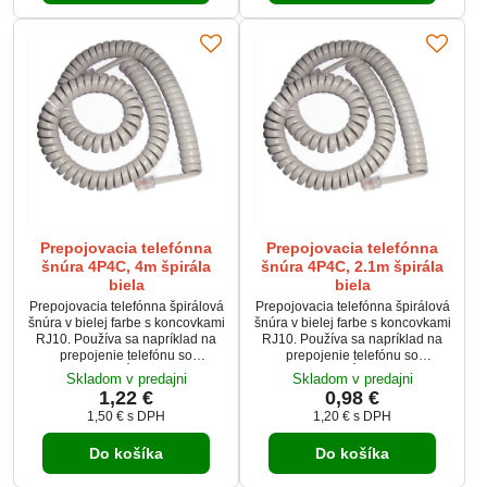
Prepojovacia telefónna
Prepojovacia telefónna
šnúra 4P4C, 4m špirála
šnúra 4P4C, 2.1m špirála
biela
biela
Prepojovacia telefónna špirálová
Prepojovacia telefónna špirálová
šnúra v bielej farbe s koncovkami
šnúra v bielej farbe s koncovkami
RJ10. Používa sa napríklad na
RJ10. Používa sa napríklad na
prepojenie telefónu so
prepojenie telefónu so
slúchadlom. Dĺžka telefónnej
slúchadlom. Dĺžka telefónnej
Skladom v predajni
Skladom v predajni
šnúry je po natiahnutí maximálne
šnúry je po natiahnutí maximálne
1,22 €
0,98 €
4.5m
2.1m
1,50 €
s DPH
1,20 €
s DPH
Do košíka
Do košíka