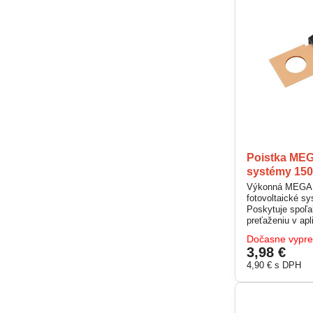
Poistka MEG
systémy 150
Výkonná MEGA p
fotovoltaické s
Poskytuje spoľah
preťaženiu v ap
Vyrobená z kvali
Dočasne vypr
integrovaným ch
3,98 €
Vhodná pre autá,
solárne inštaláci
4,90 €
s DPH