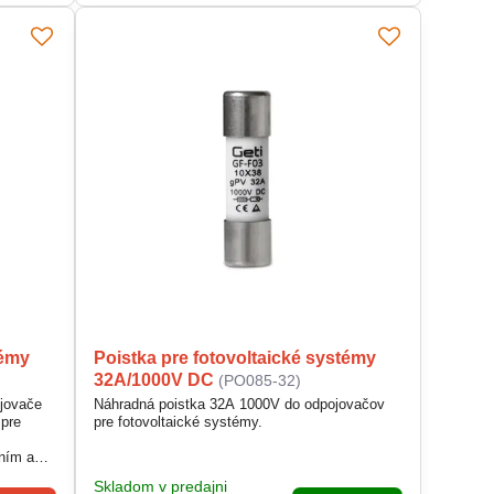
témy
Poistka pre fotovoltaické systémy
32A/1000V DC
(PO085-32)
ojovače
Náhradná poistka 32A 1000V do odpojovačov
 pre
pre fotovoltaické systémy.
ením a
 mm
Skladom v predajni