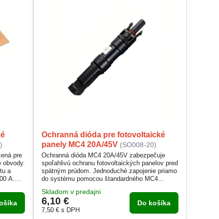
ké
Ochranná dióda pre fotovoltaické
panely MC4 20A/45V
)
(SO008-20)
ená pre
Ochranná dióda MC4 20A/45V zabezpečuje
é obvody.
spoľahlivú ochranu fotovoltaických panelov pred
tu a
spätným prúdom. Jednoduché zapojenie priamo
300 A.
do systému pomocou štandardného MC4
konektora. Vnútri je použitá vysoko kvalitná
Skladom v predajni
nosť.
dióda 20SQ045, ktorá zaručuje bezpečnú
6,10 €
je či
prevádzku. Ideálna pre solárne systémy s
ošíka
Do košíka
prúdom do 20A a napätím do 45V.
7,50 €
s DPH