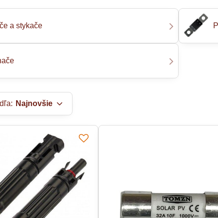
iče a stykače
P
nače
dľa:
Najnovšie