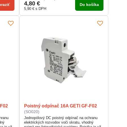
4,80 €
raziť
Do košíka
5,90 €
s DPH
-F02
Poistný odpínač 16A GETI GF-F02
(SO020)
hranu
Jednopólový DC poistný odpínač na ochranu
dný
elektrických rozvodov voči skratu, vhodný
ka je už
najmä pre fotovoltaické systémy. Poistka je už