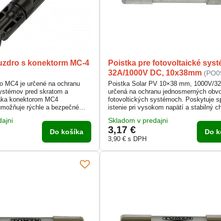
uzdro s konektorm MC-4
Poistka pre fotovoltaické sys
32A/1000V DC, 10x38mm
(PO0
o MC4 je určené na ochranu
Poistka Solar PV 10×38 mm, 1000V/32
systémov pred skratom a
určená na ochranu jednosmerných obv
aka konektorom MC4
fotovoltických systémoch. Poskytuje s
možňuje rýchle a bezpečné
istenie pri vysokom napätí a stabilný c
nych káblov bez potreby zložitej
solárnych panelov. Vďaka kompaktné
ajni
Skladom v predajni
 vyhotovenie s krytím IP67
prevedeniu sa jednoducho inštaluje do
3,17 €
ľahlivú prevádzku aj v
poistkových odpojovačov. Je navrhnutá
Do košíka
Do k
ajších podmienkach.
bezpečnú prevádzku v DC aplikáciách 
3,90 €
s DPH
1000 V.