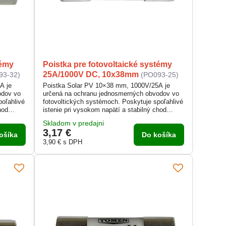
témy
Poistka pre fotovoltaické systémy
25A/1000V DC, 10x38mm
93-32)
(PO093-25)
A je
Poistka Solar PV 10×38 mm, 1000V/25A je
odov vo
určená na ochranu jednosmerných obvodov vo
poľahlivé
fotovoltických systémoch. Poskytuje spoľahlivé
hod
istenie pri vysokom napätí a stabilný chod
mu
solárnych panelov. Vďaka kompaktnému
Skladom v predajni
prevedeniu sa jednoducho inštaluje do
3,17 €
 pre
poistkových odpojovačov. Je navrhnutá pre
ošíka
Do košíka
až do
bezpečnú prevádzku v DC aplikáciách až do
3,90 €
s DPH
1000 V.