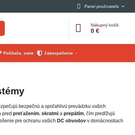
Panel používateľa
Nákupný košík
0 €
Počítače, siete
Zabezpečenie
ystémy
bezpečujú bezpečnú a spoľahlivú prevádzku vašich
a pred
preťažením
,
skratmi
a
prepätím
, čím predlžujú
riešenie pre ochranu vašich
DC obvodov
v domácnostiach