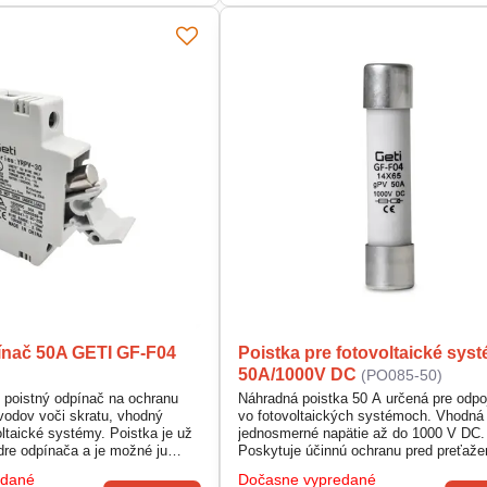
ínač 50A GETI GF-F04
Poistka pre fotovoltaické sys
50A/1000V DC
(PO085-50)
poistný odpínač na ochranu
Náhradná poistka 50 A určená pre odp
zvodov voči skratu, vhodný
vo fotovoltaických systémoch. Vhodná
ltaické systémy. Poistka je už
jednosmerné napätie až do 1000 V DC.
re odpínača a je možné ju
Poskytuje účinnú ochranu pred preťaž
uchá montáž na DIN lištu.
skratom. Kompaktné rozmery 14 × 65
edané
Dočasne vypredané
umožňujú jednoduchú výmenu.