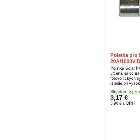
Poistka pre 
20A/1000V 
Poistka Solar 
určená na ochr
fotovoltických 
istenie pri vyso
solárnych pane
Skladom v pred
prevedeniu sa j
3,17 €
poistkových odp
bezpečnú prevád
3,90 €
s DPH
1000 V.