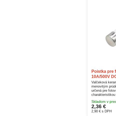
Poistka pre 
10A/500V D
Valčeková kera
menovitým prúd
určená pre fotov
charakteristiko
ochranu pred n
Skladom v pred
obvodoch. Vhod
2,36 €
panelov, string
kvalitných mater
2,90 €
s DPH
stabilný výkon a