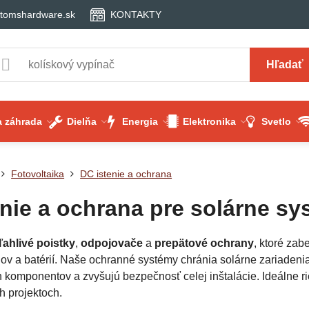
tomshardware.sk
KONTAKTY
Hľadať
 záhrada
Dielňa
Energia
Elektronika
Svetlo
Fotovoltaika
DC istenie a ochrana
enie a ochrana pre solárne s
ľahlivé poistky
,
odpojovače
a
prepätové ochrany
, ktoré za
ov a batérií. Naše ochranné systémy chránia solárne zariadeni
h komponentov a zvyšujú bezpečnosť celej inštalácie. Ideálne 
h projektoch.