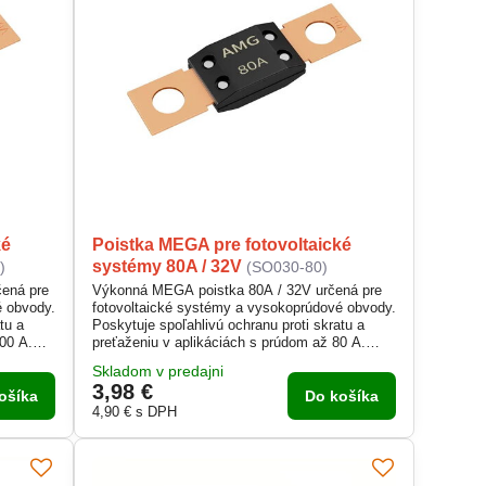
ké
Poistka MEGA pre fotovoltaické
systémy 80A / 32V
)
(SO030-80)
ená pre
Výkonná MEGA poistka 80A / 32V určená pre
é obvody.
fotovoltaické systémy a vysokoprúdové obvody.
tu a
Poskytuje spoľahlivú ochranu proti skratu a
100 A.
preťaženiu v aplikáciách s prúdom až 80 A.
Vyrobená z kvalitnej medenej zliatiny s
Skladom v predajni
nosť.
integrovaným chladičom pre dlhú životnosť.
3,98 €
je či
Vhodná pre autá, nákladné vozidlá, stroje či
ošíka
Do košíka
solárne inštalácie.
4,90 €
s DPH