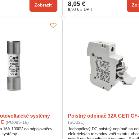
8,05 €
Zobraziť
Zob
9,90 €
s DPH
fotovoltaické systémy
Poistný odpínač 32A GETI GF
DC
(PO085-16)
(SO021)
ka 16A 1000V do odpojovačov
Jednopólový DC poistný odpínač na oc
é systémy.
elektrických rozvodov voči skratu, vho
najmä pre fotovoltaické systémy. Poist