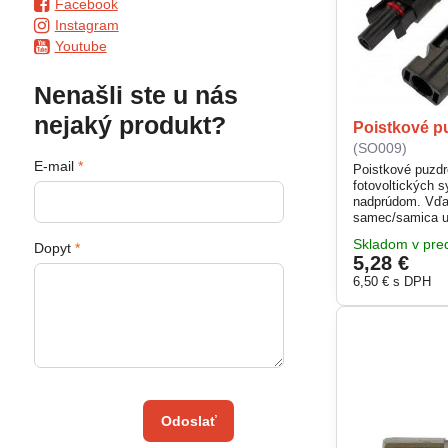
Facebook
Instagram
Youtube
Nenašli ste u nás
nejaký produkt?
Poistkové p
(SO009)
E-mail
*
Poistkové puzdr
fotovoltických 
nadprúdom. Vď
samec/samica u
pripojenie solár
Skladom v pred
Dopyt
*
montáže. Odolné
5,28 €
zabezpečuje spo
náročných vonk
6,50 €
s DPH
Odoslať