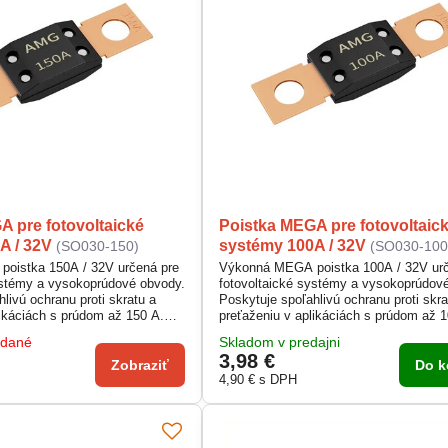
A pre fotovoltaické
Poistka MEGA pre fotovoltaic
A / 32V
systémy 100A / 32V
(SO030-150)
(SO030-100
oistka 150A / 32V určená pre
Výkonná MEGA poistka 100A / 32V urč
ystémy a vysokoprúdové obvody.
fotovoltaické systémy a vysokoprúdov
livú ochranu proti skratu a
Poskytuje spoľahlivú ochranu proti skra
likáciách s prúdom až 150 A.
preťaženiu v aplikáciách s prúdom až 
tnej medenej zliatiny s
Vyrobená z kvalitnej medenej zliatiny s
edané
Skladom v predajni
ladičom pre dlhú životnosť.
integrovaným chladičom pre dlhú život
3,98 €
 nákladné vozidlá, stroje či
Vhodná pre autá, nákladné vozidlá, stro
Zobraziť
Do k
e.
solárne inštalácie.
4,90 €
s DPH