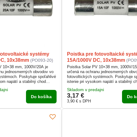
fotovoltaické systémy
Poistka pre fotovoltaické sys
DC, 10x38mm
15A/1000V DC, 10x38mm
(PO093-20)
(PO0
PV 10×38 mm, 1000V/20A je
Poistka Solar PV 10×38 mm, 1000V/15
anu jednosmerných obvodov vo
určená na ochranu jednosmerných obv
systémoch. Poskytuje spoľahlivé
fotovoltických systémoch. Poskytuje s
kom napätí a stabilný chod
istenie pri vysokom napätí a stabilný c
lov. Vďaka kompaktnému
solárnych panelov. Vďaka kompaktné
ajni
Skladom v predajni
ednoducho inštaluje do
prevedeniu sa jednoducho inštaluje do
3,17 €
ojovačov. Je navrhnutá pre
poistkových odpojovačov. Je navrhnutá
Do košíka
Do k
zku v DC aplikáciách až do
bezpečnú prevádzku v DC aplikáciách 
3,90 €
s DPH
1000 V.