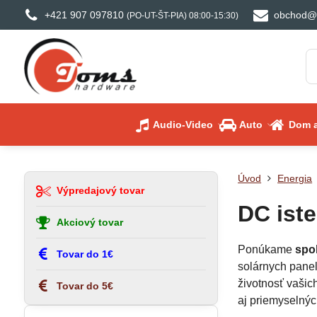
+421 907 097810
obchod@
(PO-UT-ŠT-PIA) 08:00-15:30)
Audio-Video
Auto
Dom a
Úvod
Energia
Výpredajový tovar
DC ist
Akciový tovar
Ponúkame
spo
Tovar do 1€
solárnych panel
životnosť vašic
Tovar do 5€
aj priemyselnýc