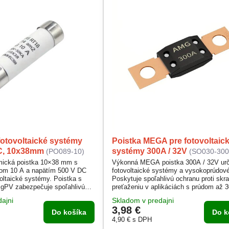
fotovoltaické systémy
Poistka MEGA pre fotovoltaic
C, 10x38mm
systémy 300A / 32V
(PO089-10)
(SO030-300
mická poistka 10×38 mm s
Výkonná MEGA poistka 300A / 32V urč
om 10 A a napätím 500 V DC
fotovoltaické systémy a vysokoprúdov
oltaické systémy. Poistka s
Poskytuje spoľahlivú ochranu proti skra
u gPV zabezpečuje spoľahlivú
preťaženiu v aplikáciách s prúdom až 
adprúdom a skratom v DC
Vyrobená z kvalitnej medenej zliatiny s
ajni
Skladom v predajni
ná na ochranu solárnych
integrovaným chladičom pre dlhú život
3,98 €
ov a meničov. Vyrobená z
Vhodná pre autá, nákladné vozidlá, stro
Do košíka
Do k
iálov pre dlhodobú životnosť a
solárne inštalácie.
4,90 €
s DPH
j pri vysokých teplotách.