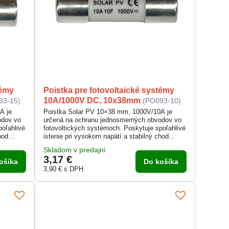
témy
Poistka pre fotovoltaické systémy
10A/1000V DC, 10x38mm
93-15)
(PO093-10)
A je
Poistka Solar PV 10×38 mm, 1000V/10A je
odov vo
určená na ochranu jednosmerných obvodov vo
poľahlivé
fotovoltických systémoch. Poskytuje spoľahlivé
hod
istenie pri vysokom napätí a stabilný chod
mu
solárnych panelov. Vďaka kompaktnému
Skladom v predajni
prevedeniu sa jednoducho inštaluje do
3,17 €
 pre
poistkových odpojovačov. Je navrhnutá pre
ošíka
Do košíka
až do
bezpečnú prevádzku v DC aplikáciách až do
3,90 €
s DPH
1000 V.