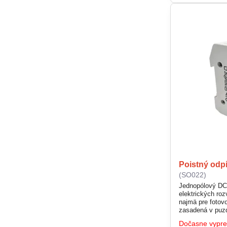
Poistný odp
(SO022)
Jednopólový DC 
elektrických ro
najmä pre fotovo
zasadená v puzd
vymeniť. Jednod
Dočasne vypr