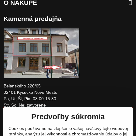
O NÁKUPE
Kamenná predajňa
Belanského 220/65
02401 Kysucké Nové Mesto
Po, Ut, Št, Pia: 08:00-15:30
Str, So, Ne: zatvorené
Predvoľby súkromia
+421 907 097810
Cookies používame na zlepšenie vašej návštevy tejto webovej
obchod@tomshardware.sk
stránky, analýzu jej výkonnosti a zhromažďovanie údajov o jej