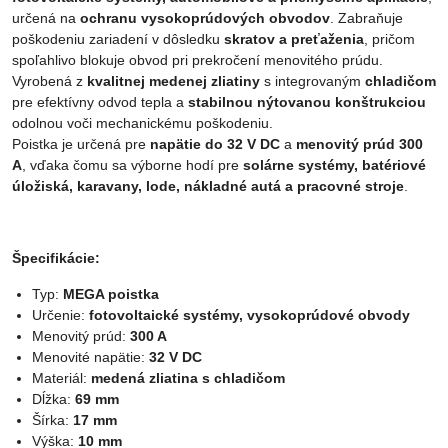
určená na
ochranu vysokoprúdových obvodov
. Zabraňuje
poškodeniu zariadení v dôsledku
skratov a preťaženia
, pričom
spoľahlivo blokuje obvod pri prekročení menovitého prúdu.
Vyrobená z
kvalitnej medenej zliatiny
s integrovaným
chladičom
pre efektívny odvod tepla a
stabilnou nýtovanou konštrukciou
odolnou voči mechanickému poškodeniu.
Poistka je určená pre
napätie do 32 V DC
a
menovitý prúd 300
A
, vďaka čomu sa výborne hodí pre
solárne systémy, batériové
úložiská, karavany, lode, nákladné autá a pracovné stroje
.
Špecifikácie:
Typ:
MEGA poistka
Určenie:
fotovoltaické systémy, vysokoprúdové obvody
Menovitý prúd:
300 A
Menovité napätie:
32 V DC
Materiál:
medená zliatina s chladičom
Dĺžka:
69 mm
Šírka:
17 mm
Výška:
10 mm