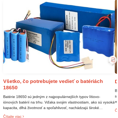
Všetko, čo potrebujete vedieť o batériách
D
18650
B
s
Batérie 18650 sú jedným z najpopulárnejších typov lítiovo-
m
iónových batérií na trhu. Vďaka svojim vlastnostiam, ako sú vysoká
m
kapacita, dlhá životnosť a spoľahlivosť, nachádzajú široké
Čí
o
uplatnenie v rôznych oblastiach – od elektronických zariadení až
Čítajte viac