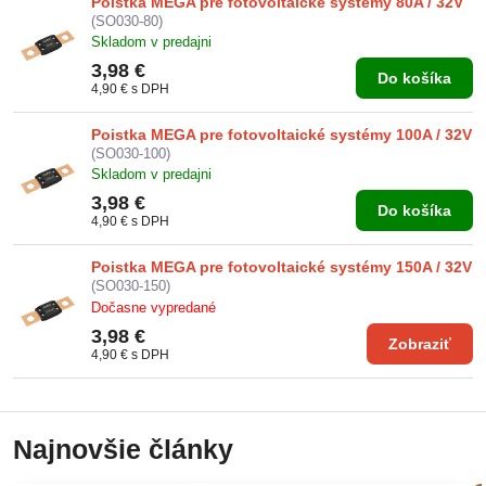
Poistka MEGA pre fotovoltaické systémy 80A / 32V
(SO030-80)
Skladom v predajni
3,98 €
Do košíka
4,90 €
s DPH
Poistka MEGA pre fotovoltaické systémy 100A / 32V
(SO030-100)
Skladom v predajni
3,98 €
Do košíka
4,90 €
s DPH
Poistka MEGA pre fotovoltaické systémy 150A / 32V
(SO030-150)
Dočasne vypredané
3,98 €
Zobraziť
4,90 €
s DPH
Najnovšie články