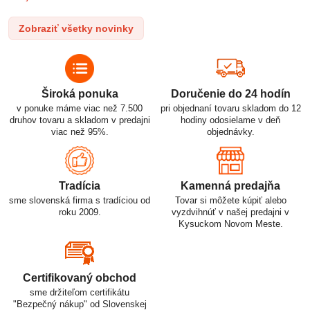
l
po elektrické vozidlá. Pochopenie ich delenia, označovania a
n
správneho používania je kľúčom k ich efektívnemu a bezpečnému
Zobraziť všetky novinky
p
využitiu.
Široká ponuka
Doručenie do 24 hodín
v ponuke máme viac než 7.500
pri objednaní tovaru skladom do 12
druhov tovaru a skladom v predajni
hodiny odosielame v deň
viac než 95%.
objednávky.
Tradícia
Kamenná predajňa
sme slovenská firma s tradíciou od
Tovar si môžete kúpiť alebo
roku 2009.
vyzdvihnúť v našej predajni v
Kysuckom Novom Meste.
Certifikovaný obchod
sme držiteľom certifikátu
"Bezpečný nákup" od Slovenskej