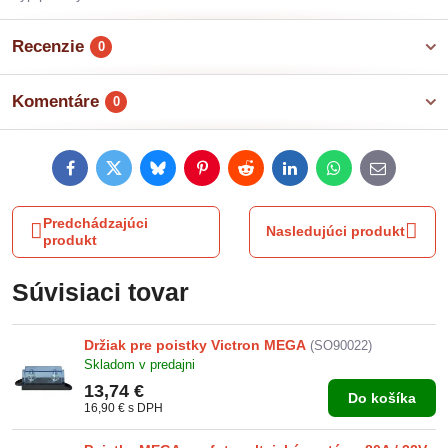
Recenzie
0
Komentáre
0
Facebook
Twitter
Bluesky
Pinterest
Reddit
LinkedIn
WhatsApp
E-
mail
Predchádzajúci
Nasledujúci produkt
produkt
Súvisiaci tovar
Držiak pre poistky Victron MEGA
(SO90022)
Skladom v predajni
13,74 €
Do košíka
16,90 €
s DPH