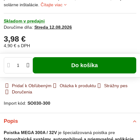
solárne inštalácie.
Čítajte viac
Skladom v predajni
Doručíme dňa:
Streda
12.08.2026
3,98 €
4,90 €
s DPH
Do košíka
Pridať k Obľúbeným
Otázka k produktu
Strážny pes
Doručenia
Import kód:
SO030-300
Popis
Poistka MEGA 300A / 32V
je špecializovaná poistka pre
fotovoltaické systémy, automobilové a priemyselné aplikácie
,