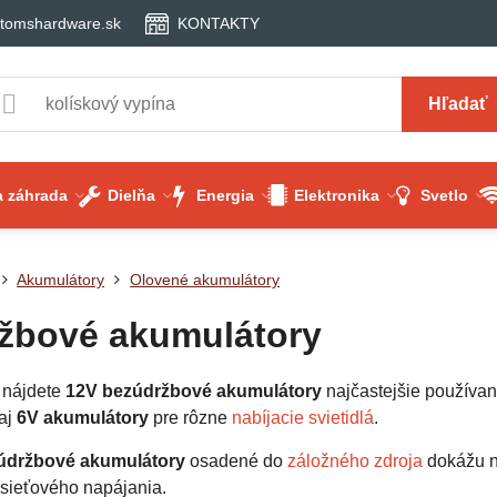
tomshardware.sk
KONTAKTY
Hľadať
 záhrada
Dielňa
Energia
Elektronika
Svetlo
Akumulátory
Olovené akumulátory
žbové akumulátory
í nájdete
12V bezúdržbové akumulátory
najčastejšie používan
 aj
6V akumulátory
pre rôzne
nabíjacie svietidlá
.
údržbové akumulátory
osadené do
záložného zdroja
dokážu n
 sieťového napájania.