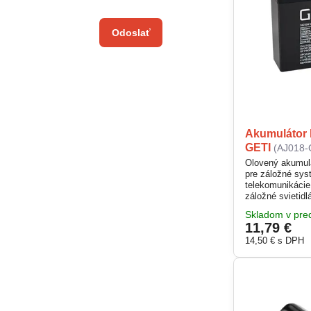
Odoslať
Akumulátor 
GETI
(AJ018-
Olovený akumulá
pre záložné sy
telekomunikácie 
záložné svietidl
signalizačné za
Skladom v pred
hermeticky uzav
11,79 €
použitý v ľubovo
poskytuje spoľah
14,50 €
s DPH
potrebná.