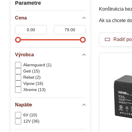
Parametre
Konštrukcia b
Cena
Ak sa chcete do
Od:
Do:
Radiť po
Výrobca
Alarmguard (1)
Geti (15)
Rebel (2)
Vipow (16)
Xtreme (13)
Napätie
6V (10)
12V (36)