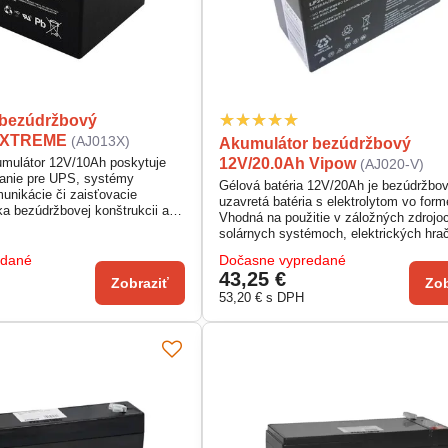
 bezúdržbový
, XTREME
(AJ013X)
Akumulátor bezúdržbový
12V/20.0Ah Vipow
mulátor 12V/10Ah poskytuje
(AJ020-V)
janie pre UPS, systémy
Gélová batéria 12V/20Ah je bezúdržbov
munikácie či zaisťovacie
uzavretá batéria s elektrolytom vo form
ka bezúdržbovej konštrukcii a
Vhodná na použitie v záložných zdrojo
dove je bezpečný a odolný voči
solárnych systémoch, elektrických hra
tu. Obsahuje bezpečnostný
karavanoch. Vyniká dlhou životnosťou 
ráni pred pretlakom a explóziou.
edané
Dočasne vypredané
rokov a možnosťou prevádzky v akejko
žné napájanie, hračky a iné
43,25 €
polohe. Odolná voči otrasom aj extré
Zobraziť
Zob
júce stabilný výkon.
teplotám.
53,20 €
s DPH