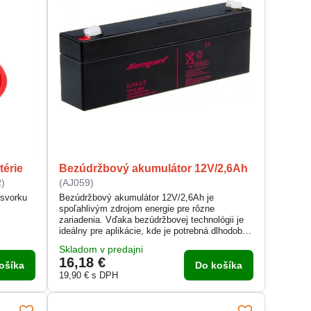
térie
Bezúdržbový akumulátor 12V/2,6Ah
)
(AJ059)
 svorku
Bezúdržbový akumulátor 12V/2,6Ah je
spoľahlivým zdrojom energie pre rôzne
zariadenia. Vďaka bezúdržbovej technológii je
ideálny pre aplikácie, kde je potrebná dlhodobá
a stabilná prevádzka bez nutnosti častej údržby.
Skladom v predajni
Tento akumulátor poskytuje konštantný výkon a
16,18 €
je vhodný pre záložné systémy, bezpečnostné
ošíka
Do košíka
zariadenia či prenosné elektronické zariadenia.
19,90 €
s DPH
Jeho kompaktné rozmery a odolná...