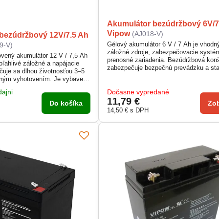
Akumulátor bezúdržbový 6V/7
Vipow
(AJ018-V)
bezúdržbový 12V/7.5 Ah
Gélový akumulátor 6 V / 7 Ah je vhodn
9-V)
záložné zdroje, zabezpečovacie systé
vený akumulátor 12 V / 7,5 Ah
prenosné zariadenia. Bezúdržbová konš
oľahlivé záložné a napájacie
zabezpečuje bezpečnú prevádzku a sta
uje sa dlhou životnosťou 3–5
napätie. V pohotovostnom režime pracu
sným vyhotovením. Je vybavený
napätí 6,8–6,9 V, v cyklickom režime 
rmi 6,3 mm pre jednoduché
V. Kompaktné rozmery umožňujú jedn
ajni
Dočasne vypredané
dný pre UPS, EZS, EPS aj
inštaláciu do rôznych zariadení.
11,79 €
nie.
Do košíka
Zob
14,50 €
s DPH