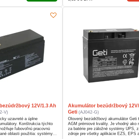
ohovanie energie.
hermeticky uzavretý akumulátor je...
bezúdržbový 12V/1.3 Ah
Akumulátor bezúdržbový 12V
Geti
2-V)
(AJ042-G)
cky uzavreté a úplne
Olovený bezúdržbový akumulátor Geti 
mulátory. Konštrukcia týchto
AGM prémiové kvality. Je vhodný ako 
možňuje ľubovoľnú pracovnú
za batérie pre záložné systémy UPS, 
ané oblasti použitia: systémy
zdroje pre všetky aplikácie EZS, EPS 
roje pre všetky aplikácie EZS a
telekomunikácie, záložné svietidlá a na