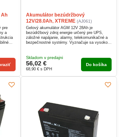
 Ah
Akumulátor bezúdržbový
12V/28.0Ah, XTREME
(AJ061)
ý pre
Gelový akumulátor AGM 12V 28Ah je
my a
bezúdržbový zdroj energie určený pre UPS,
trukcia
záložné napájanie, alarmy, telekomunikačné a
bilné
bezpečnostné systémy. Vyznačuje sa vysokou
je pri
spoľahlivosťou, hermetickou konštrukciou a
7,25–7,45
ventilom proti pretlaku. Vďaka technológii
oduchú
Absorbent Glass Mat zaručuje dlhú životnosť,
Skladom v predajni
nízke samovybíjanie a možnosť inštalácie v
56,02 €
raziť
Do košíka
rôznych polohách. Ideálne riešenie pre
68,90 €
s DPH
nepretržité...