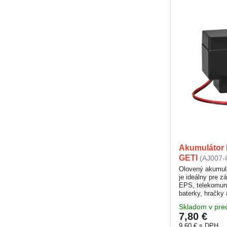
Akumulátor 
GETI
(AJ007-
Olovený akumulá
je ideálny pre 
EPS, telekomunik
baterky, hračky
hermeticky uzav
Skladom v pred
prevádzku v ake
7,80 €
spoľahlivé rieše
je pre zariadeni
9,60 €
s DPH