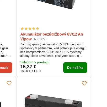
Akumulátor bezúdržbový 6V/12 Ah
Vipow
(AJ050V)
á,
Záložný gélový akumulátor 6V 12Ah je vaším
e gélu.
spoľahlivým partnerom, keď potrebujete energiu
ch,
bez kompromisov. Či už ide o UPS systémy,
čkách či
alarmy alebo osvetlenie, poskytne istotu aj
až 12
počas výpadku prúdu. Vďaka stabilnému
Skladom v predajni
ľvek
výkonu a dlhej životnosti vás nesklame ani v
15,37 €
mnym
náročných podmienkach. Kompaktný rozmer a
raziť
Do košíka
bezúdržbové prevedenie zaručia pohodlie a
18,90 €
s DPH
pokoj v každej situácii.