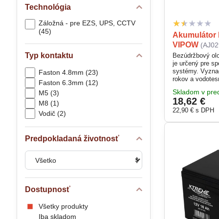
Technológia
Záložná - pre EZS, UPS, CCTV
(45)
Akumulátor 
VIPOW
(AJ02
Typ kontaktu
Bezúdržbový olo
je určený pre sp
systémy. Vyznač
Faston 4.8mm (23)
rokov a vodote
Faston 6.3mm (12)
Faston konekto
Skladom v pred
M5 (3)
pripojenie. Vho
18,62 €
núdzové osvetle
M8 (1)
22,90 €
s DPH
Vodič (2)
Predpokladaná životnosť
Dostupnosť
Všetky produkty
Iba skladom