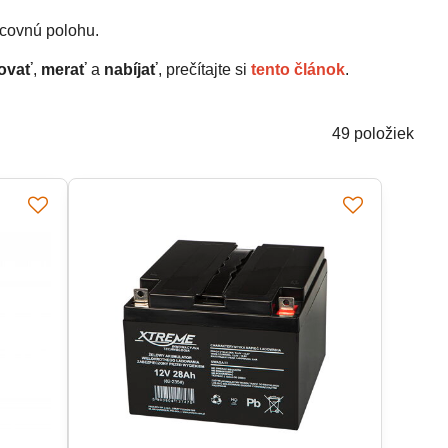
covnú polohu.
ovať
,
merať
a
nabíjať
, prečítajte si
tento článok
.
49
položiek