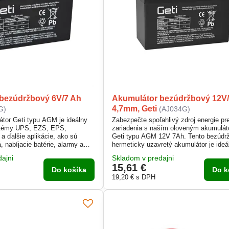
bezúdržbový 6V/7 Ah
Akumulátor bezúdržbový 12V
4,7mm, Geti
G)
(AJ034G)
tor Geti typu AGM je ideálny
Zabezpečte spoľahlivý zdroj energie pr
stémy UPS, EZS, EPS,
zariadenia s naším oloveným akumulá
a ďalšie aplikácie, ako sú
Geti typu AGM 12V 7Ah. Tento bezúdr
á, nabíjacie batérie, alarmy a
hermeticky uzavretý akumulátor je ideá
riadenia. Tento bezúdržbový a
náhrada za batérie pre rôzne záložné 
ajni
Skladom v predajni
retý akumulátor môže byť
aplikácie, poskytujúc stabilný výkon a 
15,61 €
ľnej pracovnej polohe, čím
životnosť.
Do košíka
Do k
livú energiu tam, kde je
19,20 €
s DPH