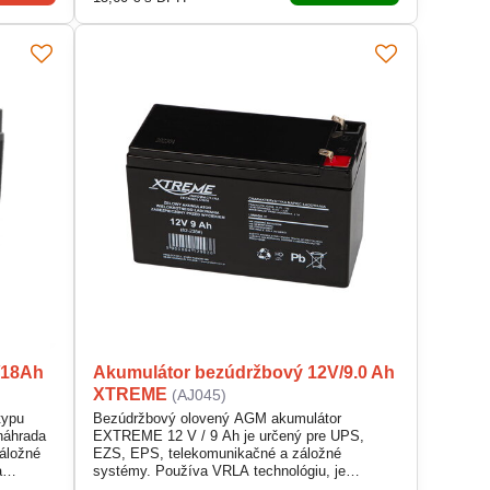
/18Ah
Akumulátor bezúdržbový 12V/9.0 Ah
XTREME
(AJ045)
typu
Bezúdržbový olovený AGM akumulátor
náhrada
EXTREME 12 V / 9 Ah je určený pre UPS,
záložné
EZS, EPS, telekomunikačné a záložné
a
systémy. Používa VRLA technológiu, je
bíjacie
hermeticky uzavretý a umožňuje prevádzku v