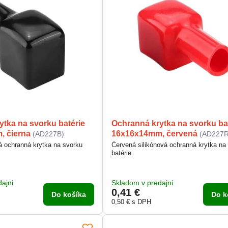
ytka na svorku batérie
Ochranná krytka na svorku ba
 čierna
16x16x14mm, červená
(AD227B)
(AD227R
vá ochranná krytka na svorku
Červená silikónová ochranná krytka na
batérie.
ajni
Skladom v predajni
0,41 €
Do košíka
Do k
0,50 €
s DPH