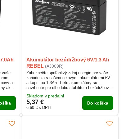
/7.0Ah
Akumulátor bezúdržbový 6V/1.3 Ah
REBEL
(AJ009R)
e vaše
Zabezpečte spoľahlivý zdroj energie pre vaše
torom
zariadenia s našimi gelovými akumulátormi 6V
žbový a
a kapcitou 1,3Ah. Tieto akumulátory sú
lny ako
navrhnuté pre dlhodobú stabilitu a bezúdržbovú
systémy a
prevádzku, čo ich robí ideálnymi pre širokú
Skladom v predajni
dlhú
škálu aplikácií v rôznych prostrediach.
5,37 €
ošíka
Do košíka
6,60 €
s DPH