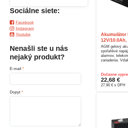
Sociálne siete:
Facebook
Instagram
Youtube
Akumulátor
12V/10.0Ah
AGM gelový aku
Nenašli ste u nás
spoľahlivé napá
nejaký produkt?
alarmov, teleko
zariadenia. Vďa
hermetickej obu
E-mail
*
úniku elektroly
ventil, ktorý ch
Dočasne vypr
Ideálny pre zálo
22,68 €
aplikácie vyžadu
27,90 €
s DPH
Dopyt
*