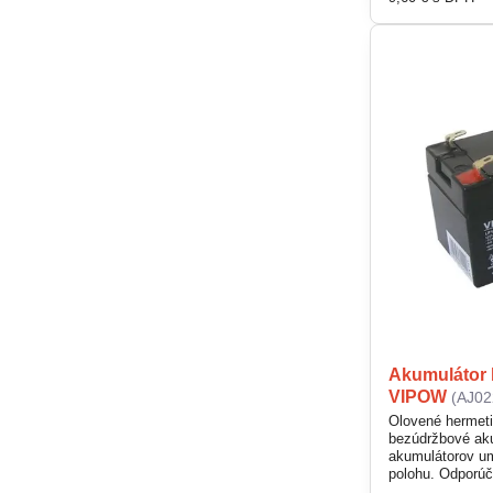
prevádzku a zál
Akumulátor 
VIPOW
(AJ02
Olovené hermeti
bezúdržbové aku
akumulátorov u
polohu. Odporúč
UPS, záložné zd