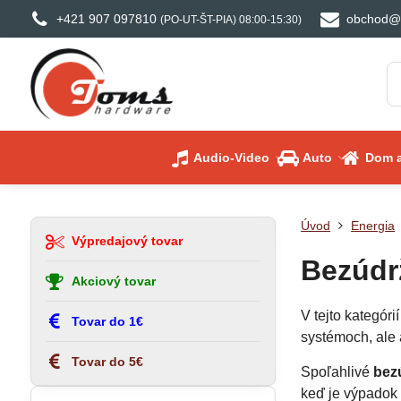
+421 907 097810
obchod@
(PO-UT-ŠT-PIA) 08:00-15:30)
Audio-Video
Auto
Dom a
Úvod
Energia
Výpredajový tovar
Bezúdr
Akciový tovar
V tejto kategóri
Tovar do 1€
systémoch, ale
Tovar do 5€
Spoľahlivé
bez
keď je výpadok