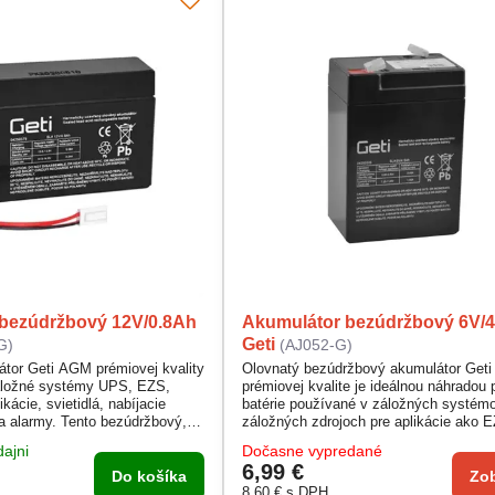
bezúdržbový 12V/0.8Ah
Akumulátor bezúdržbový 6V/4
Geti
G)
(AJ052-G)
tor Geti AGM prémiovej kvality
Olovnatý bezúdržbový akumulátor Geti
záložné systémy UPS, EZS,
prémiovej kvalite je ideálnou náhradou 
ácie, svietidlá, nabíjacie
batérie používané v záložných systé
 a alarmy. Tento bezúdržbový,
záložných zdrojoch pre aplikácie ako
retý akumulátor umožňuje
a telekomunikácie, ako aj pre záložné s
ajni
Dočasne vypredané
jkoľvek polohe, čo z neho robí
a nabíjacie baterky. Je vhodný tiež pre
6,99 €
nie pre rôzne aplikácie. Vhodný
riadiace systémy, alarmy a rôzne výst
Do košíka
Zob
a vyžadujúce nepretržitú
mobilné a signalizačné zariadenia. Ten
8,60 €
s DPH