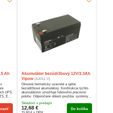
.5 Ah
Akumulátor bezúdržbový 12V/3.3Ah
Vipow
(AJ011-V)
 v
Olovené hermeticky uzavreté a úplne
pre
bezúdržbové akumulátory. Konštrukcia týchto
moch UPS,
akumulátorov umožňuje ľubovoľnú pracovnú
 EZS, EPS
polohu. Odporúčané oblasti použitia: systémy
vietidlá
UPS, záložné zdroje pre všetky aplikácie EZS a
Skladom v predajni
 hračky,
telekomunikácie, záložné svietidlá a nabíjacie
12,68 €
ražné
svietidlá, výstražné mobilné a signalizačné
raziť
Do košíka
to
zariadenia a pod.
15,60 €
s DPH