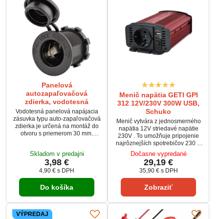
Panelová
autozapaľovačová
Menič napätia GETI GPI
zdierka, vodotesná
312 12V/230V 300W USB,
Schuko
Vodotesná panelová napájacia
zásuvka typu auto-zapaľovačová
Menič vytvára z jednosmerného
zdierka je určená na montáž do
napätia 12V striedavé napätie
otvoru s priemerom 30 mm.
230V . To umožňuje pripojenie
Poskytuje spoľahlivé napájanie
najrôznejších spotrebičov 230 V
12/24 V pre rôzne automobilové
k zdroju napätia ako napr. v aute,
Skladom v predajni
Dočasne vypredané
a lodné príslušenstvo. Kryt s
na člne, pri solárnych
3,98 €
29,19 €
tesnením chráni zásuvku pred
zariadeniach na chatách alebo
vniknutím vody a nečistôt.
4,90 €
s DPH
35,90 €
s DPH
pri kempovaní. Ideálne na
Vhodná pre montáž do
pripojenie digitálnej kamery,
palubných dosiek, panelov a
Do košíka
Zobraziť
mobilného telefónu, notebooku,
rozvodných skríň.
tlačiarne, lampy, CD/DVD
prehrávača, rádia atď s
maximálnym príkonom do 300W.
VÝPREDAJ