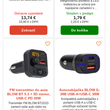
integrovanou poistkou a LED
pásmo 87,5–108 MHz. Funguje
indikáciou je určený pre
aj ako handsfree sada s
napájanie zariadení v
automatickým prepnutím pri
automobiloch. Vývod pre kábel je
Dočasne vypredané
Skladom v predajni
prichádzajúcom hovore.
vedený zo spodnej časti, čo
13,74 €
1,79 €
Podporuje prehrávanie z
umožňuje čistú a bezpečnú
microSD karty do 64 GB a
16,90 €
s DPH
2,20 €
s DPH
montáž. Pracuje s napätím 12–15
formáty MP3/WMA/WAV/FLAC.
V DC a zvláda maximálne
Zariadenie zároveň slúži ako
Zobraziť
Do košíka
prúdové zaťaženie 4,5 A.
nabíjačka s trojitým USB
výstupom vrátane QC 3.0.
FM transmitter do auta
Autonabíjačka BLOW G-
BLOW BT 5.3 + 3D stereo,
38B USB-A+USB-C 38W
USB-C PD 30W
Kompaktná autonabíjačka s
portami USB-A a USB-C
Transmiter FM BLOW BT202D
umožňuje súčasné rýchle
zamení vaše auto rádio na
nabíjanie dvoch zariadení.