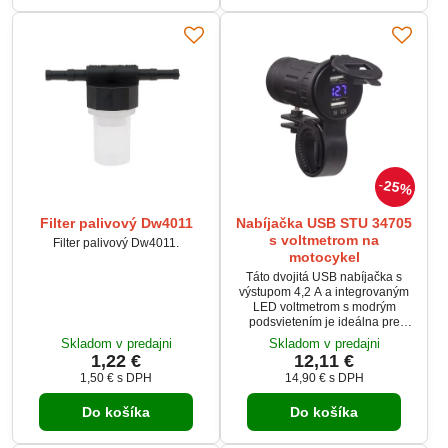
25%
Filter palivový Dw4011
Nabíjačka USB STU 34705
s voltmetrom na
Filter palivový Dw4011.
motocykel
Táto dvojitá USB nabíjačka s
výstupom 4,2 A a integrovaným
LED voltmetrom s modrým
podsvietením je ideálna pre
motocykle, štvorkolky a podobné
Skladom v predajni
Skladom v predajni
vozidlá s napájaním 12/24 V.
1,22 €
12,11 €
Vďaka vodeodolnej krytke a
1,50 €
s DPH
14,90 €
s DPH
uchyteniu pomocou objímky na
riadidlá (ø20-34 mm) je odolná a
Do košíka
Do košíka
praktická pre použitie v rôznych
podmienkach, pričom ponúka
bezpečné nabíjanie a