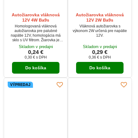
Autožiarovka vláknová
Autožiarovka vláknová
12V 4W Ba9s
12V 2W Ba9s
Homologovaná vláknová
Vláknová autožiarovka s
autožiarovka pre palubné
výkonom 2W určená pre napätie
napätie 12V, homologácia má
12V.
sklo s UV filtrom. Žiarovka je
vhodná pre všetky druhy
Skladom v predajni
Skladom v predajni
svetlometov.
0,24 €
0,29 €
0,30 €
s DPH
0,36 €
s DPH
Do košíka
Do košíka
VÝPREDAJ