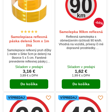
44%
Samolepka 90km reflexná
Samolepiaca reflexná
Reflexná samolepka s
obmedzením rýchlosti 90 km/h.
páska delená 5cm x 1m
Vhodná na vozidlá, prívesy či iné
žltá
dopravné prostriedky.
Samolepiace reflexný pruh dĺžky
Zabezpečuje vysokú viditeľnosť
1 meter o šírke 5cm je delený na
aj v tme.
štvorce 5 x 5 cm. Farebné
prevedenie reflexnej pásky je
žlté. Páska je vhodná napr. pre
Skladom v predajni
Skladom v predajni
zvýraznenie obrysu nákladných
3,16 €
1,62 €
vozidiel, dodávok, prívesných
3,89 €
s DPH
1,99 €
s DPH
vozíkov (bočné a zadné strany),
či všade tam, kde je nutné
Do košíka
Do košíka
reflexné zvýraznenie. Vďaka
delenie na štvorce 5 x 5 cm
vhodné na plachty, cisterny atď.
VÝPREDAJ
VÝPREDAJ