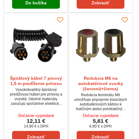
Do košíka
Zobraziť
chrániacu pred skratom a
USB-C (až 24.93W). Osvetlenie
preťažením.
RGB dodá štýl každému interiéru.
Špirálový kábel 7 pinový
Redukcia M6 na
1,5 m predĺženie prívesu
autobatériové svorky
(červená+čierna)
Vysokokvalitný špirálový
predlžovací kábel pre prívesy a
Redukcia terminálu M6
vozidlá. Odolné materiály
umožňuje pripojenie klasických
zaručujú spoľahlivé elektrické
autobatériových káblov k
pripojenie aj v náročných
trakčným alebo polotrakčným
podmienkach.
batériám. Jednoduché riešenie
Dočasne vypredané
Dočasne vypredané
pre prechod z M6 závitu na
12,11 €
5,61 €
štandardný automobilový typ +/–
14,90 €
s DPH
6,90 €
s DPH
pólov. Vyrobená z vodivej a
odolnej zliatiny pre spoľahlivý
Zobraziť
Zobraziť
prenos prúdu. Ideálne pre