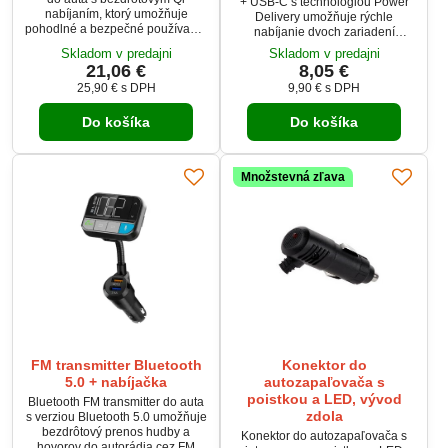
+ USB-C s technológiou Power
nabíjaním, ktorý umožňuje
Delivery umožňuje rýchle
pohodlné a bezpečné používanie
nabíjanie dvoch zariadení
smartfónu počas jazdy. Vďaka
súčasne. Ponúka maximálny
Skladom v predajni
Skladom v predajni
gravitačnému mechanizmu sa
výkon 45 W, moderný dizajn a
21,06 €
8,05 €
čeľuste automaticky prispôsobia
malé rozmery, ktoré pôsobia čisto
25,90 €
s DPH
9,90 €
s DPH
telefónu a pevne ho držia bez
a elegantne v každom interiéri
nutnosti manuálneho
vozidla. Je kompatibilná s 12 V aj
nastavovania. Nabíjací výkon až
Do košíka
Do košíka
24 V palubnou sieťou a chráni
15 W zabezpečuje rýchle
tvoju elektroniku proti prepätiu.
dopĺňanie energie počas jazdy.
Ideálna voľba, keď chceš mať
Jednoduchá montáž na
istotu rýchlej energie bez
Množstevná zľava
ventilačnú mriežku šetrí miesto
kompromisov.
a...
FM transmitter Bluetooth
Konektor do
5.0 + nabíjačka
autozapaľovača s
poistkou a LED, vývod
Bluetooth FM transmitter do auta
zdola
s verziou Bluetooth 5.0 umožňuje
bezdrôtový prenos hudby a
Konektor do autozapaľovača s
hovorov do autorádia cez FM