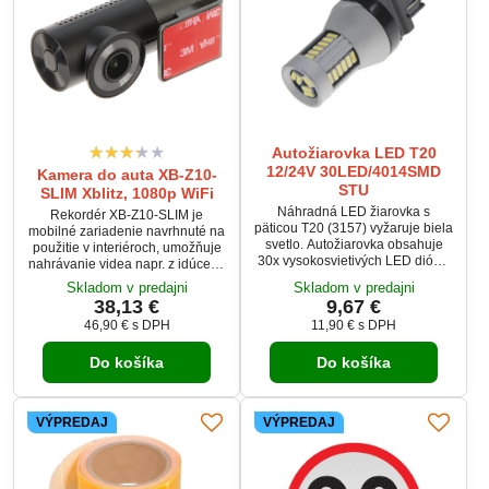
Autožiarovka LED T20
12/24V 30LED/4014SMD
Kamera do auta XB-Z10-
STU
SLIM Xblitz, 1080p WiFi
Náhradná LED žiarovka s
Rekordér XB-Z10-SLIM je
päticou T20 (3157) vyžaruje biela
mobilné zariadenie navrhnuté na
svetlo. Autožiarovka obsahuje
použitie v interiéroch, umožňuje
30x vysokosvietivých LED diód s
nahrávanie videa napr. z idúceho
čipom 4014SMD. Nehlási závady
vozidla. Vďaka tejto nahrávke
Skladom v predajni
Skladom v predajni
riadiacej jednotky na žiarovke u
môžete výrazne uľahčiť
38,13 €
9,67 €
nových vozidiel so systémom
akékoľvek vyšetrovanie viny pri
46,90 €
s DPH
11,90 €
s DPH
kontroly praská žiarovky. Napr. u
rôznych dopravných nehodách,
VW, Audi, Škoda, Seat, BMW,
rovnako ako zaznamenať pokusy
Volvo, Mercedes, Porsche, Mini.
Do košíka
Do košíka
rozbiť alebo poškodiť vozidlo na
parkovisku.
VÝPREDAJ
VÝPREDAJ