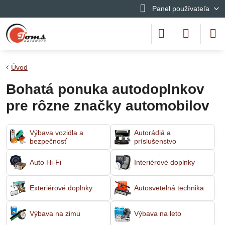
Panel používateľa
Úvod
Bohatá ponuka autodoplnkov
pre rôzne značky automobilov
Výbava vozidla a
Autorádiá a
bezpečnosť
príslušenstvo
Auto Hi-Fi
Interiérové doplnky
Exteriérové doplnky
Autosvetelná technika
Výbava na zimu
Výbava na leto