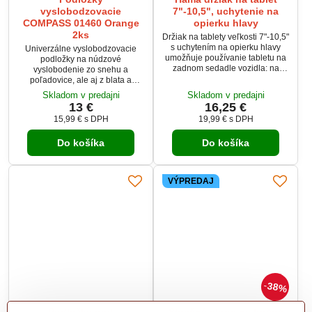
vyslobodzovacie
7"-10,5", uchytenie na
COMPASS 01460 Orange
opierku hlavy
2ks
Držiak na tablety veľkosti 7"-10,5"
s uchytením na opierku hlavy
Univerzálne vyslobodzovacie
umožňuje používanie tabletu na
podložky na núdzové
zadnom sedadle vozidla: na
vyslobodenie zo snehu a
pozeranie filmov, prácu, hranie
poľadovice, ale aj z blata a
hier.
piesku.
Skladom v predajni
Skladom v predajni
13 €
16,25 €
15,99 €
s DPH
19,99 €
s DPH
Do košíka
Do košíka
VÝPREDAJ
38%