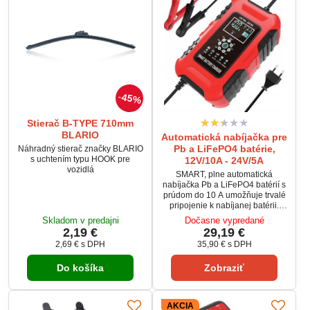
45%
Stierač B-TYPE 710mm
BLARIO
Automatická nabíjačka pre
Pb a LiFePO4 batérie,
Náhradný stierač značky BLARIO
s uchtením typu HOOK pre
12V/10A - 24V/5A
vozidlá
SMART, plne automatická
nabíjačka Pb a LiFePO4 batérií s
prúdom do 10 A umožňuje trvalé
pripojenie k nabíjanej batérii.
Podporuje 7-stupňové nabíjanie
Skladom v predajni
Dočasne vypredané
vrátane programu na
2,19 €
29,19 €
regeneráciu Pb batérií. Nabíjačka
2,69 €
s DPH
35,90 €
s DPH
je vybavená ochranami proti
prepólovaniu, skratu, prehriatiu a
Do košíka
Zobraziť
prepätiu. Ideálna pre autobatérie,
motocykle, lode a solárne
aplikácie.
AKCIA