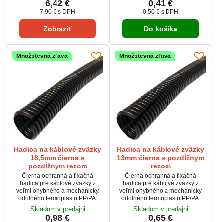
6,42 €
0,41 €
Pracuje na frekvencii 1575,42
automobilové osvetlenie,
7,90 €
s DPH
0,50 €
s DPH
MHz, čo zaručuje kompatibilitu s
prístrojové dosky a signalizačné
väčšinou GPS zariadení. Vhodná
svetlá. Jednoduchá inštalácia
Zobraziť
Do košíka
pre navigácie, lokalizačné
vďaka štandardnej pätici BA9s.
systémy či GSM/GPS moduly.
Množstevná zľava
Množstevná zľava
Hadica na káblové zväzky
Hadica na káblové zväzky
18,5mm čierna s
13mm čierna s pozdĺžnym
pozdĺžnym rezom
rezom
Čierna ochranná a fixačná
Čierna ochranná a fixačná
hadica pre káblové zväzky z
hadica pre káblové zväzky z
veľmi ohybného a mechanicky
veľmi ohybného a mechanicky
odolného termoplastu PP/PA.
odolného termoplastu PP/PA.
Hadica je pozdĺžne rozrezaná, s
Hadica je pozdĺžne rozrezaná, s
Skladom v predajni
Skladom v predajni
vnútorným priemerom 14,3 mm a
vnútorným priemerom 10 mm a
0,98 €
0,65 €
vonkajším priemerom 18,5 mm.
vonkajším priemerom 13 mm.