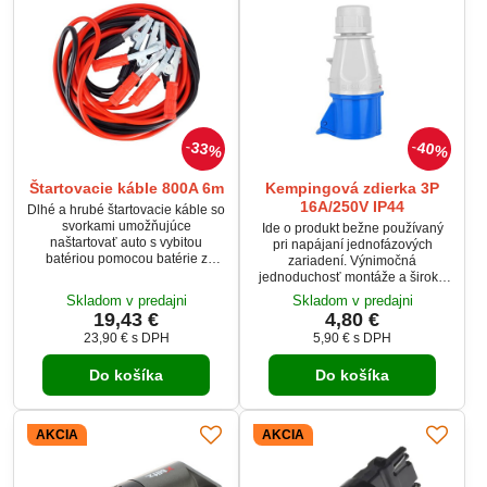
33%
40%
Štartovacie káble 800A 6m
Kempingová zdierka 3P
16A/250V IP44
Dlhé a hrubé štartovacie káble so
svorkami umožňujúce
Ide o produkt bežne používaný
naštartovať auto s vybitou
pri napájaní jednofázových
batériou pomocou batérie z
zariadení. Výnimočná
iného vozidla. Vďaka
jednoduchosť montáže a široká
pogumovaniu káblov sú odolné
aplikácia sú hlavnými výhodami
Skladom v predajni
Skladom v predajni
voči mechanickému poškodeniu
tohto produktu.
19,43 €
4,80 €
a poveternostným vplyvom.
23,90 €
s DPH
5,90 €
s DPH
Káble sú dlhé až 6 metrov, vďaka
čomu umožňujú štartovanie aj pri
nemožnosti jazdy v blízkosti
Do košíka
Do košíka
vozidla.
AKCIA
AKCIA