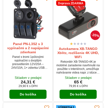
Doprava ZDARMA
20%
Panel PN-L3S2 s 3
vypínačmi a 2 napájacími
Autokamera XB-TANGO
zdierkami
Xblitz, rozlíšenie 4K UHD,
WiFi
Panel s tromi 1pólovými
vypínačmi s dvojitým
Rekordér XB-TANGO-4K je
presvetlením 12V/20A –
mobilné zariadenie navrhnuté na
24V/10A, 1× zdierka USB
použitie v interiéroch, umožňuje
1+2,1A, 1× napájacia zdierka
nahrávanie videa napr. z idúceho
12V, 100× samolepiaci štítok s
vozidla. Vďaka tejto nahrávke
Skladom v predajni
Skladom v predajni
rôznymi symbolmi na vypínač.
môžete výrazne uľahčiť
24,31 €
65 €
akékoľvek vyšetrovanie viny pri
29,90 €
s DPH
79,95 €
s DPH
rôznych dopravných nehodách,
rovnako ako zaznamenať pokusy
Do košíka
Do košíka
rozbiť alebo poškodiť vozidlo na
parkovisku.
VÝPREDAJ