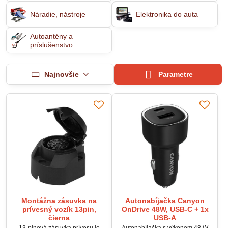
Náradie, nástroje
Elektronika do auta
Autoantény a
príslušenstvo
Najnovšie
Parametre
Montážna zásuvka na
Autonabíjačka Canyon
prívesný vozík 13pin,
OnDrive 48W, USB-C + 1x
čierna
USB-A
13-pinová zásuvka prívesu je
Autonabíjačka s výkonom 48 W