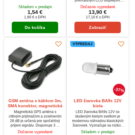
prehľadným LCD displejom.
väčšinou CB a NC rádií.
Zariadenie je vybavené
Skladom v predajni
Dočasne vypredané
Spoľahlivá kovová konštrukcia
viacerými ochranami proti
1,54 €
13,90 €
zaručuje stabilné pripojenie
prepätiu, nadprúdu, prehriatiu a
1,90 €
s DPH
17,10 €
s DPH
mikrofónu. Ideálna na opravy,
skratu, čo zaručuje bezpečnú
úpravy alebo výrobu vlastných
prevádzku. Vysoká účinnosť 85–
rádiových zostáv.
Do košíka
Zobraziť
90 % zabezpečuje spoľahlivý
chod bez nadmerného
zahrievania. Ideálne riešenie na
napájanie elektroniky v
VÝPREDAJ
automobile.
37%
GSM anténa s káblom 3m,
LED žiarovka BA9s 12V
SMA konektor, magnetická
biela
Magnetická GPS anténa s
LED žiarovka BA9s 12V so
citlivým prijímačom a zosilnením
studeným bielym svetlom je
28 dB je určená pre spoľahlivý
modernou náhradou klasických
príjem signálu. Disponuje 3 m
žiaroviek. Vyznačuje sa nízkou
káblom pre flexibilné
spotrebou energie a dlhou
Dočasne vypredané
Skladom v predajni
umiestnenie a konektorom SMA.
životnosťou. Vhodná je pre