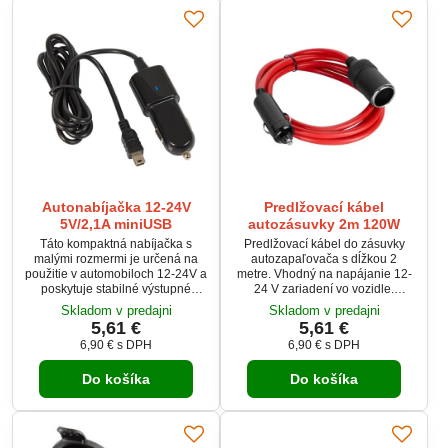
jednoduché monitorovanie
napätia.
Autonabíjačka 12-24V
Predlžovací kábel
5V/2,1A miniUSB
autozásuvky 2m 120W
Táto kompaktná nabíjačka s
Predlžovací kábel do zásuvky
malými rozmermi je určená na
autozapaľovača s dĺžkou 2
použitie v automobiloch 12-24V a
metre. Vhodný na napájanie 12-
poskytuje stabilné výstupné
24 V zariadení vo vozidle.
napätie 5V s maximálnym
Maximálna záťaž 120 W (15 A).
Skladom v predajni
Skladom v predajni
prúdom 2,1A, pričom je vybavená
Predlžovací autozapaľovačový
5,61 €
5,61 €
prepäťovou ochranou a modrým
kábel je určený na vnútorné
6,90 €
s DPH
6,90 €
s DPH
podsvietením. Nabíjačka je
použitie a zabezpečuje
dodávaná s káblom mini USB-B,
spoľahlivý prenos energie pre
Do košíka
Do košíka
ktorý má dĺžku 1,0 m.
rôzne automobilové
príslušenstvo.