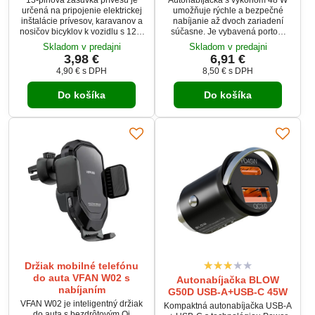
určená na pripojenie elektrickej
umožňuje rýchle a bezpečné
inštalácie prívesov, karavanov a
nabíjanie až dvoch zariadení
nosičov bicyklov k vozidlu s 12 V
súčasne. Je vybavená portom
elektrickou sústavou. Kvalitné
USB-C s podporou Power
Skladom v predajni
Skladom v predajni
plastové prevedenie
Delivery 30 W a portom USB-A s
3,98 €
6,91 €
zabezpečuje dlhú životnosť,
technológiou Quick Charge 3.0
4,90 €
s DPH
8,50 €
s DPH
spoľahlivý prenos elektrických
18 W, vďaka čomu spoľahlivo
signálov a odolnosť pri
nabije smartfóny, tablety,
Do košíka
Do košíka
každodennom používaní. Je
navigácie aj ďalšie USB
vhodná pre osobné aj úžitkové
zariadenia. Kompaktné rozmery,
vozidlá.
široká kompatibilita a
viacnásobná ochrana z nej robia
ideálneho spoločníka na každú
cestu.
Držiak mobilné telefónu
do auta VFAN W02 s
Autonabíjačka BLOW
nabíjaním
G50D USB-A+USB-C 45W
VFAN W02 je inteligentný držiak
Kompaktná autonabíjačka USB-A
do auta s bezdrôtovým Qi