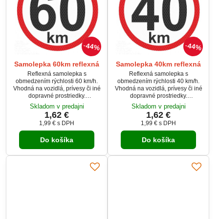
44%
44%
Samolepka 60km reflexná
Samolepka 40km reflexná
Reflexná samolepka s
Reflexná samolepka s
obmedzením rýchlosti 60 km/h.
obmedzením rýchlosti 40 km/h.
Vhodná na vozidlá, prívesy či iné
Vhodná na vozidlá, prívesy či iné
dopravné prostriedky.
dopravné prostriedky.
Zabezpečuje vysokú viditeľnosť
Zabezpečuje vysokú viditeľnosť
Skladom v predajni
Skladom v predajni
aj v tme.
aj v tme.
1,62 €
1,62 €
1,99 €
s DPH
1,99 €
s DPH
Do košíka
Do košíka