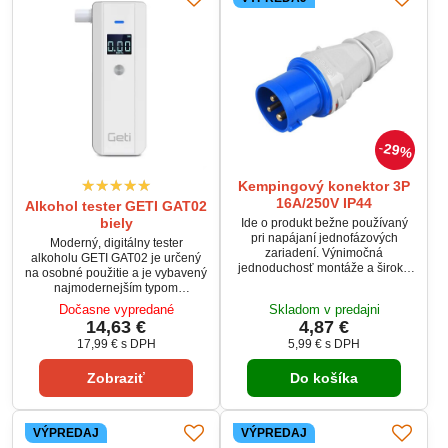
29%
Kempingový konektor 3P
16A/250V IP44
Alkohol tester GETI GAT02
biely
Ide o produkt bežne používaný
pri napájaní jednofázových
Moderný, digitálny tester
zariadení. Výnimočná
alkoholu GETI GAT02 je určený
jednoduchosť montáže a široká
na osobné použitie a je vybavený
aplikácia sú hlavnými výhodami
najmodernejším typom
tohto produktu.
polovodičového senzora. Prístroj
Dočasne vypredané
Skladom v predajni
je určený na orientačné meranie
14,63 €
4,87 €
hladiny alkoholu v krvi, a hoci nie
17,99 €
s DPH
5,99 €
s DPH
je vybavený elektrochemickým
čidlom, dosahuje veľmi presné
Zobraziť
Do košíka
výsledky. Meranie testera sa
pohybuje v rozmedzí 0,00 – 2,00
‰ BAC s presnosťou ± 0,08 ‰
BAC. Použitie prístroja je veľmi...
VÝPREDAJ
VÝPREDAJ