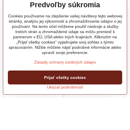
Podložky pod
Slnečná clona na bočné
Predvoľby súkromia
autoreproduktory OPEL
okno STAR WARS (2ks)
CORSA 130mm (2ks)
Slnečné clony bránia prenikaniu
slnečných lúčov do vozidla. Sú
Sada dvoch kusov redukčných
Cookies používame na zlepšenie vašej návštevy tejto webovej
určené na zadné, alebo bočné
rámik pre osadenie
stránky, analýzu jej výkonnosti a zhromažďovanie údajov o jej
sklá automobilu.
autoreproduktorov do predných
používaní. Na tento účel môžeme použiť nástroje a služby
dverí vozidiel OPEL.
tretích strán a zhromaždené údaje sa môžu preniesť k
Skladom v predajni
Skladom v predajni
partnerom v EÚ, USA alebo iných krajinách. Kliknutím na
7,24 €
3,98 €
„Prijať všetky cookies“ vyjadrujete svoj súhlas s týmto
8,90 €
s DPH
4,90 €
s DPH
spracovaním. Nižšie môžete nájsť podrobné informácie alebo
upraviť svoje preferencie.
Do košíka
Do košíka
Zásady ochrany osobných údajov
VÝPREDAJ
Množstevná zľava
Prijať všetky cookies
Ukázať podrobnosti
50%
Slnečná clona na bočné
Hadica na káblové zväzky