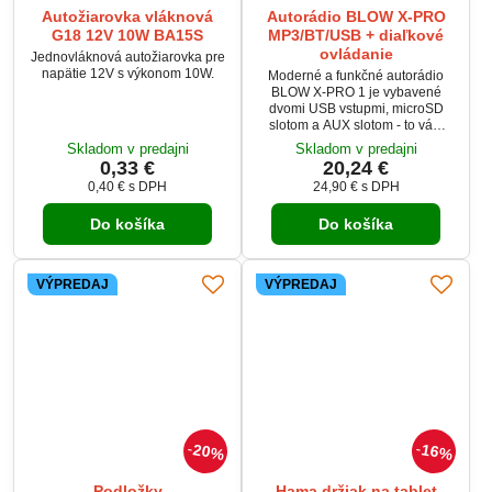
Autožiarovka vláknová
Autorádio BLOW X-PRO
G18 12V 10W BA15S
MP3/BT/USB + diaľkové
ovládanie
Jednovláknová autožiarovka pre
napätie 12V s výkonom 10W.
Moderné a funkčné autorádio
BLOW X-PRO 1 je vybavené
dvomi USB vstupmi, microSD
slotom a AUX slotom - to vám
umožní prehrávať hudbu z
Skladom v predajni
Skladom v predajni
prenosných zariadení a externej
0,33 €
20,24 €
pamäte, ako aj nabíjať. Rádio má
0,40 €
s DPH
24,90 €
s DPH
navyše modul Bluetooth, ktorý
umožňuje streamovať hudbu z
Do košíka
Do košíka
telefónu a telefonovať vďaka
funkcii handsfree.
VÝPREDAJ
VÝPREDAJ
20%
16%
Podložky
Hama držiak na tablet