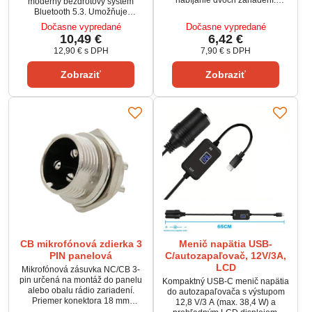
moderný bezdrôtový systém
Podporuje technológiu Power
Bluetooth 5.3. Umožňuje
Delivery a maximálny výkon až
streamovanie hudby, hands-free
Dočasne vypredané
Dočasne vypredané
38 W. Vhodná do vozidiel s
hovory a prehrávanie súborov z
10,49 €
6,42 €
napätím 12–24 V a kompatibilná
karty TF do 32 GB. Disponuje
12,90 €
s DPH
7,90 €
s DPH
so všetkými USB zariadeniami.
dvoma portami USB QC3.0 a PD
Moderný dizajn, odolná
30W pre rýchle nabíjanie
konštrukcia a ochrana proti
Zobraziť
Zobraziť
zariadení. Ľahko ovládateľný, s
prepätiu zaručujú bezpečné a
digitálnym ladením FM frekvencií,
efektívne nabíjanie.
ideálny do auta.
CB mikrofónová zdierka 3
Menič napätia USB-
PIN panelová
C/autozapaľovač, 12V/3A,
LCD
Mikrofónová zásuvka NC/CB 3-
pin určená na montáž do panelu
Kompaktný USB-C menič napätia
alebo obalu rádio zariadení.
do autozapaľovača s výstupom
Priemer konektora 18 mm
12,8 V/3 A (max. 38,4 W) a
zabezpečuje kompatibilitu s