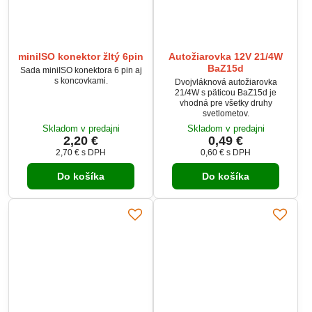
miniISO konektor žltý 6pin
Autožiarovka 12V 21/4W
BaZ15d
Sada miniISO konektora 6 pin aj
s koncovkami.
Dvojvláknová autožiarovka
21/4W s päticou BaZ15d je
vhodná pre všetky druhy
svetlometov.
Skladom v predajni
Skladom v predajni
2,20 €
0,49 €
2,70 €
s DPH
0,60 €
s DPH
Do košíka
Do košíka