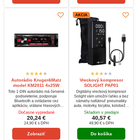
karavany, člny, solárne systémy
aj záložné zdroje.
AKCIA
Autorádio Kruger&Matz
Vreckový kompresor
model KM2011 4x25W
SOLIGHT PAP01
Toto 1-DIN autorádio má červené
Digitálny vreckový kompresor
podsvietenie, podporuje
Solight vám umožní ľahko a bez
Bluetooth a ovládanie cez
námahy nafúknuť pneumatiky
aplikáciu, vrátane hlasových
auta, motorky, bicykla, kolobežky
hovorov. Má výstupný výkon 4 x
alebo nafúknuť loptu či iné
Dočasne vypredané
Skladom v predajni
25 W a ekvalizér s viacerými
nafukovacie výrobky. Je
20,24 €
40,57 €
režimami. Disponuje USB portmi,
vybavená svetlom LED, takže vás
24,90 €
s DPH
49,90 €
s DPH
AUX vstupom, slotom na
nesklame ani v tme.
microSD kartu a RDS tunerom s
Zobraziť
Do košíka
pamäťou na FM/AM kanály.