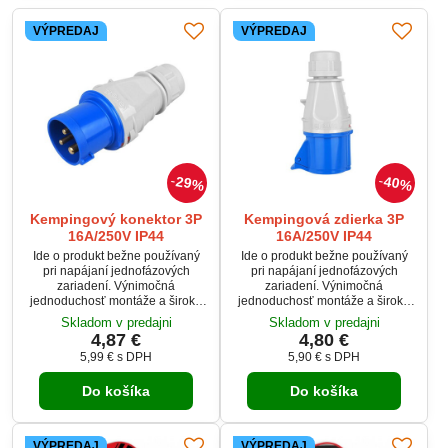
VÝPREDAJ
VÝPREDAJ
29%
40%
Kempingový konektor 3P
Kempingová zdierka 3P
16A/250V IP44
16A/250V IP44
Ide o produkt bežne používaný
Ide o produkt bežne používaný
pri napájaní jednofázových
pri napájaní jednofázových
zariadení. Výnimočná
zariadení. Výnimočná
jednoduchosť montáže a široká
jednoduchosť montáže a široká
aplikácia sú hlavnými výhodami
aplikácia sú hlavnými výhodami
Skladom v predajni
Skladom v predajni
tohto produktu.
tohto produktu.
4,87 €
4,80 €
5,99 €
s DPH
5,90 €
s DPH
Do košíka
Do košíka
VÝPREDAJ
VÝPREDAJ