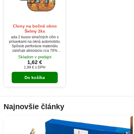
Clony na bočné okno
Šelmy 2ks
ada 2 kusov slnečných clôn s
prísavkami na okná automobilu.
Spôsob perforácie materiálu
zaisťuje absorpciu cca 70%
slnečných lúčov. Po použití je
Skladom v predajni
možné clonu pohodlne zložiť
1,62 €
späť do obalu. Tvar clony - ovál,
1,99 €
s DPH
potlač motív Šelmy.
Do košíka
Najnovšie články