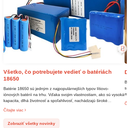
Všetko, čo potrebujete vedieť o batériách
D
18650
B
s
Batérie 18650 sú jedným z najpopulárnejších typov lítiovo-
m
iónových batérií na trhu. Vďaka svojim vlastnostiam, ako sú vysoká
m
kapacita, dlhá životnosť a spoľahlivosť, nachádzajú široké
Čí
o
uplatnenie v rôznych oblastiach – od elektronických zariadení až
Čítajte viac
l
po elektrické vozidlá. Pochopenie ich delenia, označovania a
n
správneho používania je kľúčom k ich efektívnemu a bezpečnému
Zobraziť všetky novinky
p
využitiu.