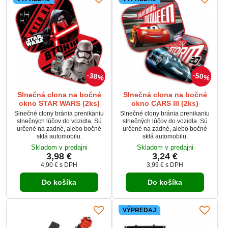
38%
50%
Slnečná clona na bočné
Slnečná clona na bočné
okno STAR WARS (2ks)
okno CARS III (2ks)
Slnečné clony bránia prenikaniu
Slnečné clony bránia prenikaniu
slnečných lúčov do vozidla. Sú
slnečných lúčov do vozidla. Sú
určené na zadné, alebo bočné
určené na zadné, alebo bočné
sklá automobilu.
sklá automobilu.
Skladom v predajni
Skladom v predajni
3,98 €
3,24 €
4,90 €
s DPH
3,99 €
s DPH
Do košíka
Do košíka
VÝPREDAJ