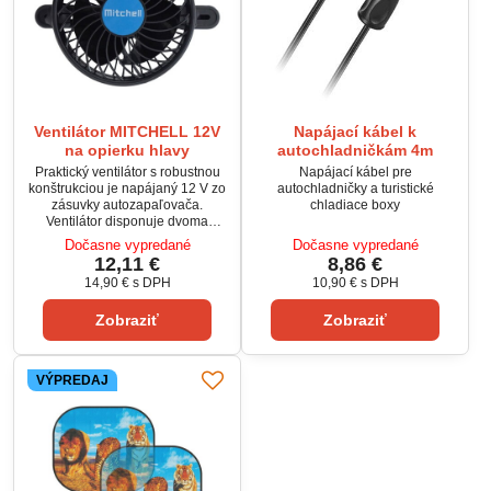
Ventilátor MITCHELL 12V
Napájací kábel k
na opierku hlavy
autochladničkám 4m
Praktický ventilátor s robustnou
Napájací kábel pre
konštrukciou je napájaný 12 V zo
autochladničky a turistické
zásuvky autozapaľovača.
chladiace boxy
Ventilátor disponuje dvoma
rýchlosťami a vďaka guľovému
Dočasne vypredané
Dočasne vypredané
kĺbu je ľahké vetrák natočiť
12,11 €
8,86 €
prakticky akýmkoľvek smerom.
14,90 €
s DPH
10,90 €
s DPH
Zobraziť
Zobraziť
VÝPREDAJ