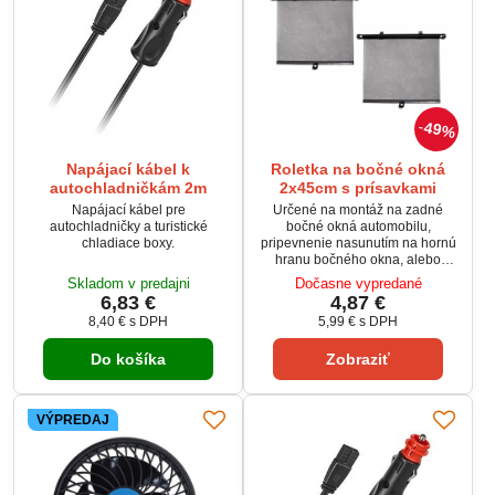
49%
Napájací kábel k
Roletka na bočné okná
autochladničkám 2m
2x45cm s prísavkami
Napájací kábel pre
Určené na montáž na zadné
autochladničky a turistické
bočné okná automobilu,
chladiace boxy.
pripevnenie nasunutím na hornú
hranu bočného okna, alebo
priloženými prísavkami. Roletku
Skladom v predajni
Dočasne vypredané
možno vo vysunutej polohe
6,83 €
4,87 €
fixovať zaháknutím za prísavku a
8,40 €
s DPH
5,99 €
s DPH
použitím aretácie. Spôsob
perforácie materiálu zaisťuje
Do košíka
Zobraziť
absorpciu cca 70% slnečných
lúčov
VÝPREDAJ