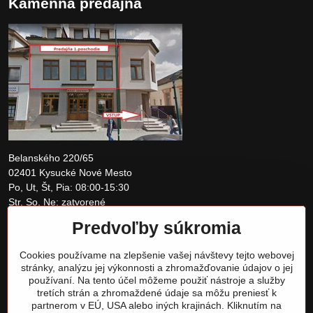
Kamenná predajňa
Belanského 220/65
02401 Kysucké Nové Mesto
Po, Ut, Št, Pia: 08:00-15:30
Str, So, Ne: zatvorené
Predvoľby súkromia
+421 907 097810
Cookies používame na zlepšenie vašej návštevy tejto webovej
obchod@tomshardware.sk
stránky, analýzu jej výkonnosti a zhromažďovanie údajov o jej
používaní. Na tento účel môžeme použiť nástroje a služby
tretích strán a zhromaždené údaje sa môžu preniesť k
partnerom v EÚ, USA alebo iných krajinách. Kliknutím na