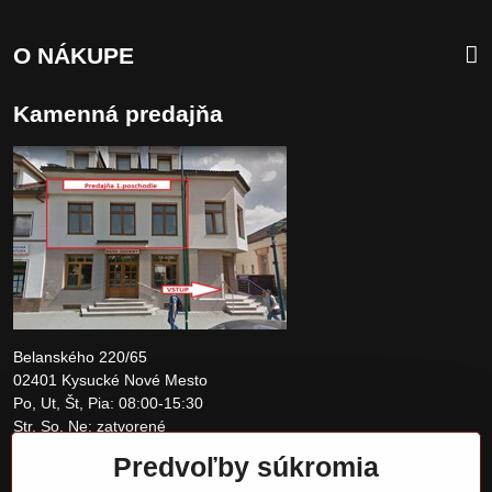
O NÁKUPE
Kamenná predajňa
Belanského 220/65
02401 Kysucké Nové Mesto
Po, Ut, Št, Pia: 08:00-15:30
Str, So, Ne: zatvorené
Predvoľby súkromia
+421 907 097810