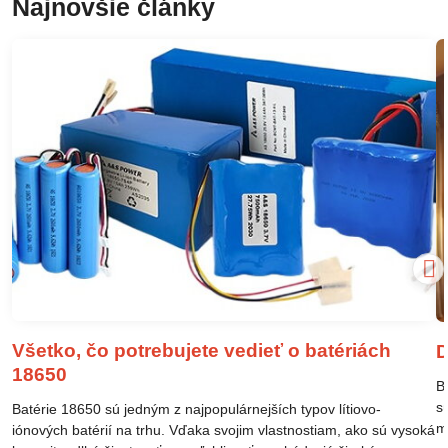
Najnovšie články
Všetko, čo potrebujete vedieť o batériách
D
18650
B
s
Batérie 18650 sú jedným z najpopulárnejších typov lítiovo-
m
iónových batérií na trhu. Vďaka svojim vlastnostiam, ako sú vysoká