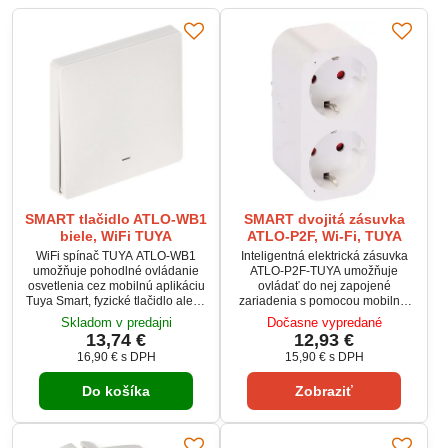
SMART tlačidlo ATLO-WB1
SMART dvojitá zásuvka
biele, WiFi TUYA
ATLO-P2F, Wi-Fi, TUYA
WiFi spínač TUYA ATLO-WB1
Inteligentná elektrická zásuvka
umožňuje pohodlné ovládanie
ATLO-P2F-TUYA umožňuje
osvetlenia cez mobilnú aplikáciu
ovládať do nej zapojené
Tuya Smart, fyzické tlačidlo alebo
zariadenia s pomocou mobilnej
hlasových asistentov Amazon
aplikácie. Na správne fungovanie
Skladom v predajni
Dočasne vypredané
Alexa a Google Asistent. Vďaka
zariadenia je nevyhnutné jeho
13,74 €
12,93 €
podpore harmonogramov,
spojenie s Wi-Fi sieťou s
16,90 €
s DPH
15,90 €
s DPH
časovačov a inteligentných scén
prístupom k internetu.Okrem
automatizuje každodenné
priameho ovládania má
Do košíka
Zobraziť
ovládanie svetiel. Pracuje v WiFi
zariadenie možnosť
2.4 GHz sieti a je určený pre
naprogramovania
inštaláciu s pripojeným nulovým
harmonogramu zapínania a
vodičom. Ideálne riešenie pre
vypínania a prepojenia s rôznymi