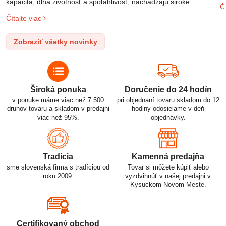
m
kapacita, dlhá životnosť a spoľahlivosť, nachádzajú široké
Čí
o
uplatnenie v rôznych oblastiach – od elektronických zariadení až
Čítajte viac
l
po elektrické vozidlá. Pochopenie ich delenia, označovania a
n
správneho používania je kľúčom k ich efektívnemu a bezpečnému
Zobraziť všetky novinky
p
využitiu.
Široká ponuka
Doručenie do 24 hodín
v ponuke máme viac než 7.500
pri objednaní tovaru skladom do 12
druhov tovaru a skladom v predajni
hodiny odosielame v deň
viac než 95%.
objednávky.
Tradícia
Kamenná predajňa
sme slovenská firma s tradíciou od
Tovar si môžete kúpiť alebo
roku 2009.
vyzdvihnúť v našej predajni v
Kysuckom Novom Meste.
Certifikovaný obchod