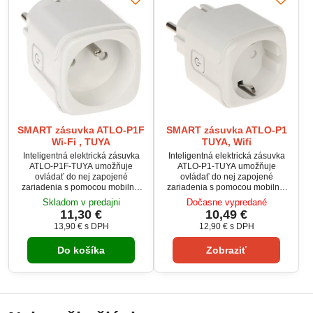
modernú...
systémovými udalosťami.
Hlasové ovládanie umožňuje...
SMART zásuvka ATLO-P1F
SMART zásuvka ATLO-P1
Wi-Fi , TUYA
TUYA, Wifi
Inteligentná elektrická zásuvka
Inteligentná elektrická zásuvka
ATLO-P1F-TUYA umožňuje
ATLO-P1-TUYA umožňuje
ovládať do nej zapojené
ovládať do nej zapojené
zariadenia s pomocou mobilnej
zariadenia s pomocou mobilnej
aplikácie. Na správne fungovanie
aplikácie. Na správne fungovanie
Skladom v predajni
Dočasne vypredané
zariadenia je nevyhnutné jeho
zariadenia je nevyhnutné jeho
11,30 €
10,49 €
spojenie s Wi-Fi sieťou s
spojenie s Wi-Fi sieťou s
13,90 €
s DPH
12,90 €
s DPH
prístupom k internetu.Okrem
prístupom k internetu. Okrem
priameho ovládania má
priameho ovládania má
Do košíka
Zobraziť
zariadenie možnosť
zariadenie možnosť
naprogramovania
naprogramovania
harmonogramu zapínania a
harmonogramu zapínania a
vypínania a prepojenia s rôznymi
vypínania a prepojenia s rôznymi
systémovými udalosťami.
systémovými udalosťami.
Hlasové ovládanie umožňuje...
Hlasové ovládanie umožňuje...