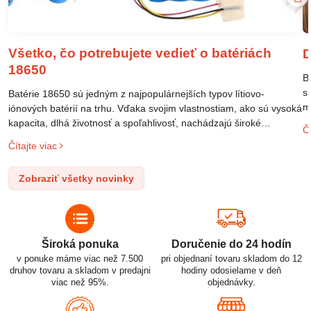
Všetko, čo potrebujete vedieť o batériách
D
18650
B
s
Batérie 18650 sú jedným z najpopulárnejších typov lítiovo-
m
iónových batérií na trhu. Vďaka svojim vlastnostiam, ako sú vysoká
m
kapacita, dlhá životnosť a spoľahlivosť, nachádzajú široké
Čí
o
uplatnenie v rôznych oblastiach – od elektronických zariadení až
Čítajte viac
l
po elektrické vozidlá. Pochopenie ich delenia, označovania a
n
správneho používania je kľúčom k ich efektívnemu a bezpečnému
Zobraziť všetky novinky
p
využitiu.
Široká ponuka
Doručenie do 24 hodín
v ponuke máme viac než 7.500
pri objednaní tovaru skladom do 12
druhov tovaru a skladom v predajni
hodiny odosielame v deň
viac než 95%.
objednávky.