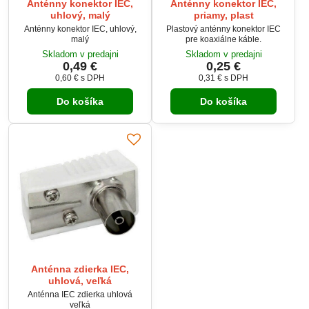
Anténny konektor IEC,
Anténny konektor IEC,
uhlový, malý
priamy, plast
Anténny konektor IEC, uhlový,
Plastový anténny konektor IEC
malý
pre koaxiálne káble.
Skladom v predajni
Skladom v predajni
0,49 €
0,25 €
0,60 €
s DPH
0,31 €
s DPH
Do košíka
Do košíka
Anténna zdierka IEC,
uhlová, veľká
Anténna IEC zdierka uhlová
veľká