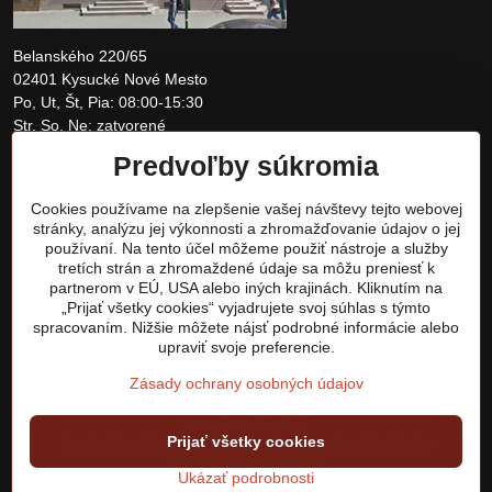
Belanského 220/65
02401 Kysucké Nové Mesto
Po, Ut, Št, Pia: 08:00-15:30
Str, So, Ne: zatvorené
Predvoľby súkromia
+421 907 097810
Cookies používame na zlepšenie vašej návštevy tejto webovej
obchod@tomshardware.sk
stránky, analýzu jej výkonnosti a zhromažďovanie údajov o jej
používaní. Na tento účel môžeme použiť nástroje a služby
tretích strán a zhromaždené údaje sa môžu preniesť k
partnerom v EÚ, USA alebo iných krajinách. Kliknutím na
„Prijať všetky cookies“ vyjadrujete svoj súhlas s týmto
spracovaním. Nižšie môžete nájsť podrobné informácie alebo
upraviť svoje preferencie.
Zásady ochrany osobných údajov
©
2026
Copyright
Predvoľby súkromia
Prijať všetky cookies
Zásady ochrany osobných údajov
Podmienky používania
Ukázať podrobnosti
Vytvorené pomocou:
BiznisWeb.sk