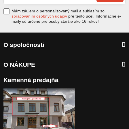
Mám záujem o personalizovaný mail a suhlasím so
spracovaním osobných údajov
pre tento účel. Informačné e-
maily sú určené pre osoby staršie ako 16 rokov!
O spoločnosti
O NÁKUPE
Kamenná predajňa