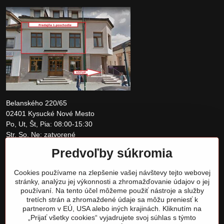
Belanského 220/65
02401 Kysucké Nové Mesto
Po, Ut, Št, Pia: 08:00-15:30
Str, So, Ne: zatvorené
Predvoľby súkromia
+421 907 097810
Cookies používame na zlepšenie vašej návštevy tejto webovej
obchod@tomshardware.sk
stránky, analýzu jej výkonnosti a zhromažďovanie údajov o jej
používaní. Na tento účel môžeme použiť nástroje a služby
tretích strán a zhromaždené údaje sa môžu preniesť k
partnerom v EÚ, USA alebo iných krajinách. Kliknutím na
„Prijať všetky cookies“ vyjadrujete svoj súhlas s týmto