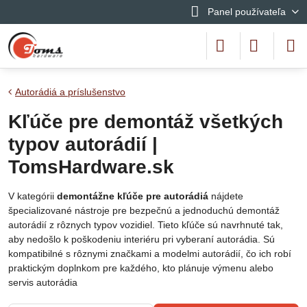
Panel používateľa
Autorádiá a príslušenstvo
Kľúče pre demontáž všetkých
typov autorádií |
TomsHardware.sk
V kategórii
demontážne kľúče pre autorádiá
nájdete
špecializované nástroje pre bezpečnú a jednoduchú demontáž
autorádií z rôznych typov vozidiel. Tieto kľúče sú navrhnuté tak,
aby nedošlo k poškodeniu interiéru pri vyberaní autorádia. Sú
kompatibilné s rôznymi značkami a modelmi autorádií, čo ich robí
praktickým doplnkom pre každého, kto plánuje výmenu alebo
servis autorádia