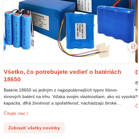
Všetko, čo potrebujete vedieť o batériách
D
18650
B
s
Batérie 18650 sú jedným z najpopulárnejších typov lítiovo-
m
iónových batérií na trhu. Vďaka svojim vlastnostiam, ako sú vysoká
m
kapacita, dlhá životnosť a spoľahlivosť, nachádzajú široké
Čí
o
uplatnenie v rôznych oblastiach – od elektronických zariadení až
Čítajte viac
l
po elektrické vozidlá. Pochopenie ich delenia, označovania a
n
správneho používania je kľúčom k ich efektívnemu a bezpečnému
Zobraziť všetky novinky
p
využitiu.