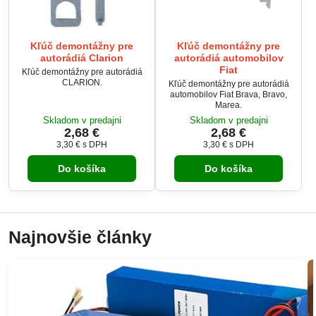
Kľúč demontážny pre
Kľúč demontážny pre
autorádiá Clarion
autorádiá automobilov
Fiat
Kľúč demontážny pre autorádiá
CLARION.
Kľúč demontážny pre autorádiá
automobilov Fiat Brava, Bravo,
Marea.
Skladom v predajni
Skladom v predajni
2,68 €
2,68 €
3,30 €
s DPH
3,30 €
s DPH
Do košíka
Do košíka
Najnovšie články