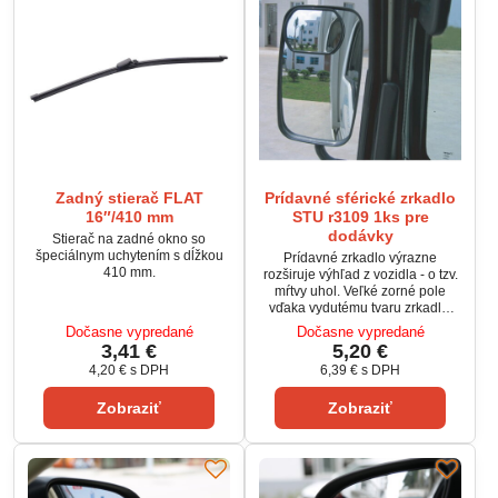
Zadný stierač FLAT
Prídavné sférické zrkadlo
16″/410 mm
STU r3109 1ks pre
dodávky
Stierač na zadné okno so
špeciálnym uchytením s dĺžkou
Prídavné zrkadlo výrazne
410 mm.
rozširuje výhľad z vozidla - o tzv.
mŕtvy uhol. Veľké zorné pole
vďaka vydutému tvaru zrkadla.
Pripevňuje sa na existujúce
Dočasne vypredané
Dočasne vypredané
vonkajšie spätné zrkadlo
3,41 €
5,20 €
pomocou samolepiacej plochy.
4,20 €
s DPH
6,39 €
s DPH
Zobraziť
Zobraziť