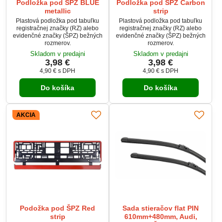
Podložka pod ŠPZ BLUE
Podložka pod ŠPZ Carbon
metallic
strip
Plastová podložka pod tabuľku
Plastová podložka pod tabuľku
registračnej značky (RZ) alebo
registračnej značky (RZ) alebo
evidenčné značky (ŠPZ) bežných
evidenčné značky (ŠPZ) bežných
rozmerov.
rozmerov.
Skladom v predajni
Skladom v predajni
3,98 €
3,98 €
4,90 €
s DPH
4,90 €
s DPH
Do košíka
Do košíka
AKCIA
Podožka pod ŠPZ Red
Sada stieračov flat PIN
strip
610mm+480mm, Audi,