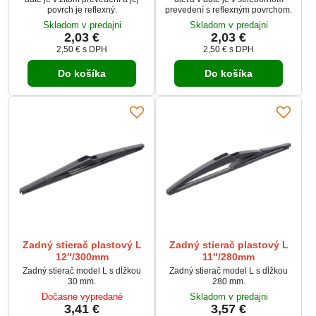
povrch je reflexný.
prevedení s reflexným povrchom.
Skladom v predajni
Skladom v predajni
2,03 €
2,03 €
2,50 €
s DPH
2,50 €
s DPH
Do košíka
Do košíka
Zadný stierač plastový L
Zadný stierač plastový L
12″/300mm
11″/280mm
Zadný stierač model L s dĺžkou
Zadný stierač model L s dĺžkou
30 mm.
280 mm.
Dočasne vypredané
Skladom v predajni
3,41 €
3,57 €