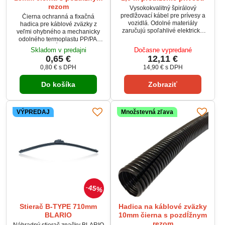
rezom
Vysokokvalitný špirálový
predlžovací kábel pre prívesy a
Čierna ochranná a fixačná
vozidlá. Odolné materiály
hadica pre káblové zväzky z
zaručujú spoľahlivé elektrické
veľmi ohybného a mechanicky
pripojenie aj v náročných
odolného termoplastu PP/PA.
podmienkach.
Hadica je pozdĺžne rozrezaná, s
Skladom v predajni
Dočasne vypredané
vnútorným priemerom 10 mm a
0,65 €
12,11 €
vonkajším priemerom 13 mm.
0,80 €
s DPH
14,90 €
s DPH
Materiál je odolný proti UV
žiareniu a má vynikajúcu tepelnú
Do košíka
Zobraziť
odolnosť od -40 °C do +135 °C.
Ideálna na bezpečnú ochranu a
organizáciu káblových zväzkov v
rôznych prostrediach.
VÝPREDAJ
Množstevná zľava
45%
Stierač B-TYPE 710mm
Hadica na káblové zväzky
BLARIO
10mm čierna s pozdĺžnym
rezom
Náhradný stierač značky BLARIO