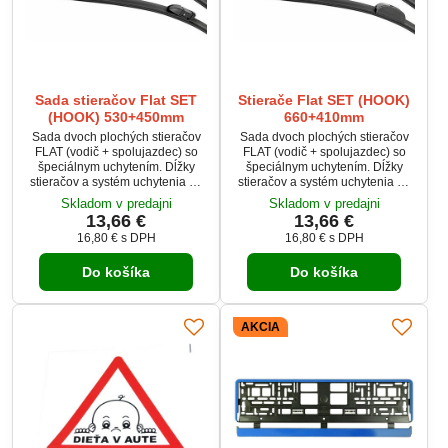
Sada stieračov Flat SET
Stierače Flat SET (HOOK)
(HOOK) 530+450mm
660+410mm
Sada dvoch plochých stieračov
Sada dvoch plochých stieračov
FLAT (vodič + spolujazdec) so
FLAT (vodič + spolujazdec) so
špeciálnym uchytením. Dĺžky
špeciálnym uchytením. Dĺžky
stieračov a systém uchytenia na
stieračov a systém uchytenia na
ramienko sú prispôsobené
ramienko sú prispôsobené
Skladom v predajni
Skladom v predajni
vybraným vozidlám (pozri
vybraným vozidlám (pozri
13,66 €
13,66 €
tabuľku použitie).Vysoko kvalitný
tabuľku použitie).Vysoko kvalitný
16,80 €
s DPH
16,80 €
s DPH
pružný člen plochého stierače
pružný člen plochého stierače
zaisťuje rovnomerný tlak
zaisťuje rovnomerný tlak
Do košíka
Do košíka
grafitového britu v celej jeho
grafitového britu v celej jeho
dĺžke, čo zamedzuje
dĺžke, čo zamedzuje
rozmazávanie nečistôt a
rozmazávanie nečistôt a
vytváranie pruhov.
vytváranie pruhov.
AKCIA