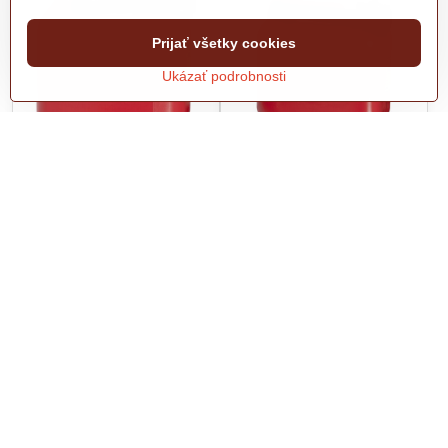
Prijať všetky cookies
Ukázať podrobnosti
Benzínový kanister s
Benzínový kanister s
mierkou 10L
mierkou 5L
Plastový kanister na pohonné
Plastový kanister na pohonné
hmoty do 10 litrov s flexibilným
hmoty do 5 litrov s flexibilným
hrdlom a mierkou na zadnej
hrdlom a mierkou na zadnej
strane.
strane.
Skladom v predajni
Skladom v predajni
8,54 €
3,66 €
10,50 €
s DPH
4,50 €
s DPH
Do košíka
Do košíka