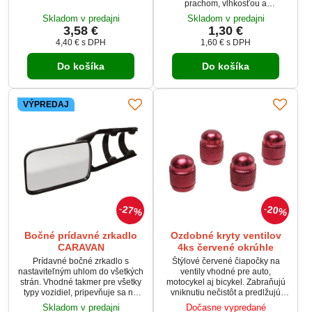
prachom, vlhkosťou a
poškodením. Jednoduchá
Skladom v predajni
Skladom v predajni
montáž bez náradia, pasujú na
3,58 €
1,30 €
všetky štandardné ventily
4,40 €
s DPH
1,60 €
s DPH
(Schrader). Sada obsahuje 4
kusy – praktické a štýlové
Do košíka
Do košíka
doplnky pre vaše vozidlo.
VÝPREDAJ
27%
20%
Bočné prídavné zrkadlo
Ozdobné kryty ventilov
CARAVAN
4ks červené okrúhle
Prídavné bočné zrkadlo s
Štýlové červené čiapočky na
nastaviteľným uhlom do všetkých
ventily vhodné pre auto,
strán. Vhodné takmer pre všetky
motocykel aj bicykel. Zabraňujú
typy vozidiel, pripevňuje sa na
vniknutiu nečistôt a predlžujú
existujúce bočné spätné zrkadlo.
životnosť ventilov. Sú
Skladom v predajni
Dočasne vypredané