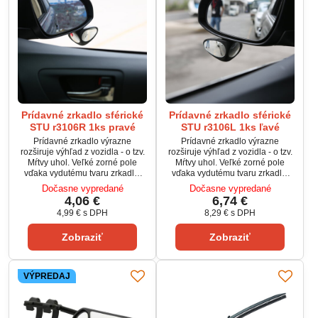
Prídavné zrkadlo sférické
Prídavné zrkadlo sférické
STU r3106R 1ks pravé
STU r3106L 1ks ľavé
Prídavné zrkadlo výrazne
Prídavné zrkadlo výrazne
rozširuje výhľad z vozidla - o tzv.
rozširuje výhľad z vozidla - o tzv.
Mŕtvy uhol. Veľké zorné pole
Mŕtvy uhol. Veľké zorné pole
vďaka vydutému tvaru zrkadla.
vďaka vydutému tvaru zrkadla.
Pripevňuje sa na existujúce
Pripevňuje sa na existujúce
Dočasne vypredané
Dočasne vypredané
vonkajšie spätné zrkadlo
vonkajšie spätné zrkadlo
4,06 €
6,74 €
pomocou samolepiacej pásky
pomocou samolepiacej pásky
4,99 €
s DPH
8,29 €
s DPH
3M.
3M.
Zobraziť
Zobraziť
VÝPREDAJ