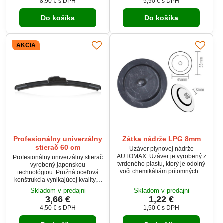
potreby výmeny káblov alebo
8,90 €
s DPH
5,90 €
s DPH
zložitej inštalácie. Je vyrobená z
kvalitných materiálov pre dlhú
Do košíka
Do košíka
životnosť a spoľahlivý výkon.
Kompatibilná so štandardnými 7-
pólovými a...
AKCIA
Profesionálny univerzálny
Zátka nádrže LPG 8mm
stierač 60 cm
Uzáver plynovej nádrže
AUTOMAX. Uzáver je vyrobený z
Profesionálny univerzálny stierač
tvrdeného plastu, ktorý je odolný
vyrobený japonskou
voči chemikáliám prítomných v
technológiou. Pružná oceľová
nádrži. Vhodný pre väčšinu
konštrukcia vynikajúcej kvality, s
nádrží osobných automobilov.
pravou prírodnou gumou a s
Skladom v predajni
Skladom v predajni
tenkou teflónovou vrstvičkou.
3,66 €
1,22 €
4,50 €
s DPH
1,50 €
s DPH