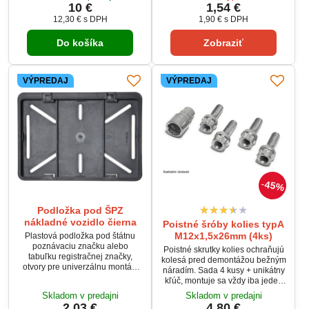
Vďaka gumovým upínačom
kompatibilné so všetkými
10 €
1,54 €
zrkadlo nevibruje. Možno použiť
bežnými ventilmi typu Schrader.
12,30 €
s DPH
1,90 €
s DPH
pre ľavú aj pre pravú stranu.
Balenie obsahuje 4 kusy –
Ideálny pomocník pre jazdu s
jednoduché riešenie pre každé
Do košíka
Zobraziť
prívesom či karavanom.
vozidlo.
Neobmedzuje funkciu
existujúceho zrkadlá.
VÝPREDAJ
VÝPREDAJ
45%
Podložka pod ŠPZ
nákladné vozidlo čierna
Poistné šróby kolies typA
M12x1,5x26mm (4ks)
Plastová podložka pod štátnu
poznávaciu značku alebo
Poistné skrutky kolies ochraňujú
tabuľku registračnej značky,
kolesá pred demontážou bežným
otvory pre univerzálnu montáž.
náradím. Sada 4 kusy + unikátny
Určené pre nákladná vozidlá.
kľúč, montuje sa vždy iba jeden
poistný šrób na jedno koleso.
Skladom v predajni
Skladom v predajni
Použiteľné pre zliatinové aj
2,03 €
4,80 €