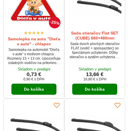
25%
Sada stieračov Flat SET
(CUBE) 660+480mm
Samolepka na auto "Dieťa
v aute" - chlapec
Sada dvoch plochých stieračov
FLAT (vodič + spolujazdec) so
Samolepka na automobil "Dieťa
špeciálnym uchytením. Dĺžky
v aute" s motívom chlapca .
stieračov a systém uchytenia na
Rozmery 15 × 13 cm. Upozorňuje
ramienko sú prispôsobené
ostatných vodičov na prítomnosť
vybraným vozidlám (pozri
dieťaťa vo vozidle a zvyšuje
Skladom v predajni
Skladom v predajni
tabuľku použitie).Vysoko kvalitný
bezpečnosť na cestách. Odolná
0,73 €
13,66 €
pružný člen plochého stierače
voči poveternostným
zaisťuje rovnomerný tlak
0,90 €
s DPH
16,80 €
s DPH
podmienkam.
grafitového britu v celej jeho
dĺžke, čo zamedzuje
Do košíka
Do košíka
rozmazávanie nečistôt a
vytváranie pruhov.