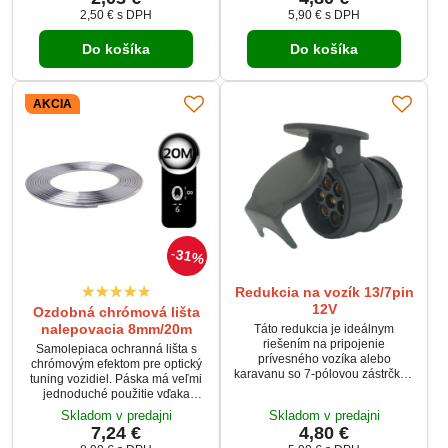
oceľové disky. Vhodné napríklad
2,50 €
s DPH
5,90 €
s DPH
pre vozidlá Favorit do r.v. 92, viac
viď tabuľku použitie.
Do košíka
Do košíka
AKCIA
31%
Redukcia na vozík 13/7pin
12V
Ozdobná chrómová lišta
nalepovacia 8mm/20m
Táto redukcia je ideálnym
riešením na pripojenie
Samolepiaca ochranná lišta s
prívesného vozíka alebo
chrómovým efektom pre optický
karavanu so 7-pólovou zástrčkou
tuning vozidiel. Páska má veľmi
do 13-pólovej zásuvky na
jednoduché použitie vďaka
vozidle. Vďaka tejto redukcii je
lepiacej páske na zadnej strane
Skladom v predajni
Skladom v predajni
možné bezpečne a jednoducho
lišty.
7,24 €
4,80 €
pripojiť príves k vozidlu bez