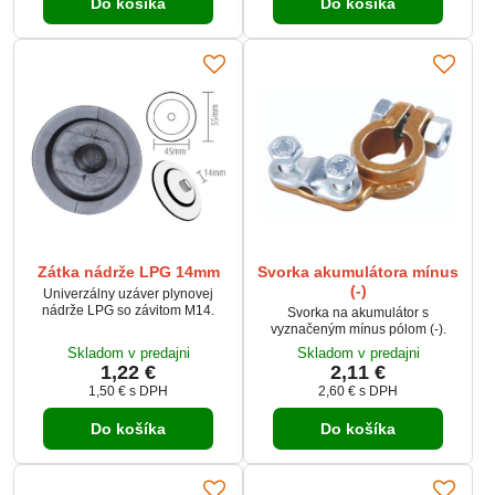
Do košíka
Do košíka
Zátka nádrže LPG 14mm
Svorka akumulátora mínus
(-)
Univerzálny uzáver plynovej
nádrže LPG so závitom M14.
Svorka na akumulátor s
vyznačeným mínus pólom (-).
Skladom v predajni
Skladom v predajni
1,22 €
2,11 €
1,50 €
s DPH
2,60 €
s DPH
Do košíka
Do košíka