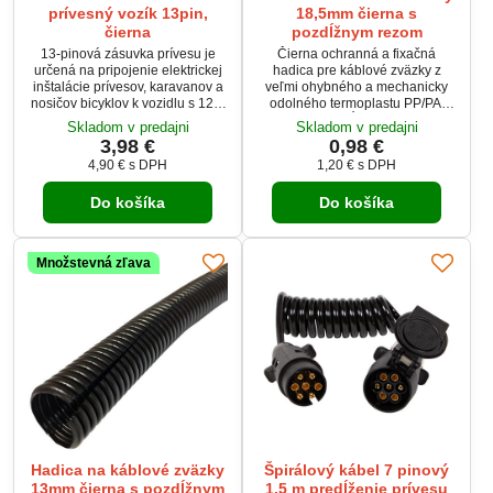
prívesný vozík 13pin,
18,5mm čierna s
čierna
pozdĺžnym rezom
13-pinová zásuvka prívesu je
Čierna ochranná a fixačná
určená na pripojenie elektrickej
hadica pre káblové zväzky z
inštalácie prívesov, karavanov a
veľmi ohybného a mechanicky
nosičov bicyklov k vozidlu s 12 V
odolného termoplastu PP/PA.
elektrickou sústavou. Kvalitné
Hadica je pozdĺžne rozrezaná, s
Skladom v predajni
Skladom v predajni
plastové prevedenie
vnútorným priemerom 14,3 mm a
3,98 €
0,98 €
zabezpečuje dlhú životnosť,
vonkajším priemerom 18,5 mm.
4,90 €
s DPH
1,20 €
s DPH
spoľahlivý prenos elektrických
Materiál je odolný proti UV
signálov a odolnosť pri
žiareniu a má vynikajúcu tepelnú
Do košíka
Do košíka
každodennom používaní. Je
odolnosť od -40 °C do +135 °C.
vhodná pre osobné aj úžitkové
Ideálna na bezpečnú ochranu a
vozidlá.
organizáciu káblových zväzkov v
rôznych prostrediach.
Množstevná zľava
Hadica na káblové zväzky
Špirálový kábel 7 pinový
13mm čierna s pozdĺžnym
1,5 m predĺženie prívesu