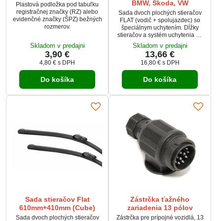
BMW, Škoda, VW
Plastová podložka pod tabuľku
registračnej značky (RZ) alebo
Sada dvoch plochých stieračov
evidenčné značky (ŠPZ) bežných
FLAT (vodič + spolujazdec) so
rozmerov.
špeciálnym uchytením. Dĺžky
stieračov a systém uchytenia na
ramienko sú prispôsobené
Skladom v predajni
Skladom v predajni
vybraným vozidlám (pozri
3,90 €
13,66 €
tabuľku použitie). Vysoko kvalitný
4,80 €
s DPH
16,80 €
s DPH
pružný člen plochého stierače
zaisťuje rovnomerný tlak
Do košíka
Do košíka
grafitového britu v celej jeho
dĺžke, čo zamedzuje
rozmazávaniu nečistôt a
vytváranie pruhov. Tento typ
plochého stierače umožňuje
výmenu...
Sada stieračov Flat
Zástrčka ťažného
610mm+410mm (Cube)
zariadenia 13 pólov
Sada dvoch plochých stieračov
Zástrčka pre prípojné vozidlá, 13