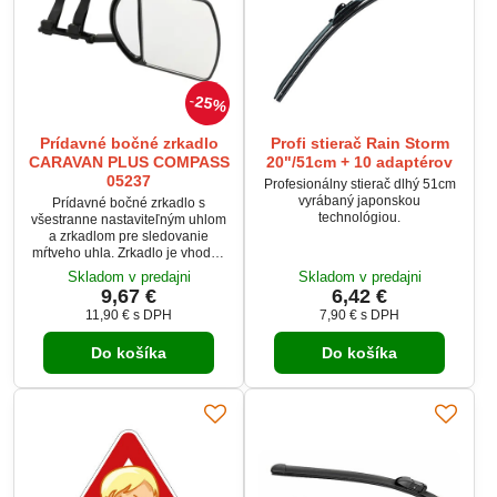
25%
Prídavné bočné zrkadlo
Profi stierač Rain Storm
CARAVAN PLUS COMPASS
20"/51cm + 10 adaptérov
05237
Profesionálny stierač dlhý 51cm
vyrábaný japonskou
Prídavné bočné zrkadlo s
technológiou.
všestranne nastaviteľným uhlom
a zrkadlom pre sledovanie
mŕtveho uhla. Zrkadlo je vhodné
takmer pre všetky typy vozidiel,
Skladom v predajni
Skladom v predajni
pripevnenie na existujúce spätné
9,67 €
6,42 €
zrkadlo je jednoduché a rýchle.
11,90 €
s DPH
7,90 €
s DPH
Do košíka
Do košíka