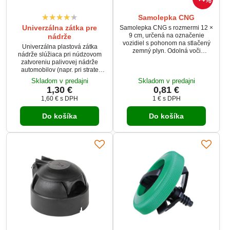
Samolepka CNG
Univerzálna zátka pre
Samolepka CNG s rozmermi 12 ×
9 cm, určená na označenie
nádrže
vozidiel s pohonom na stlačený
Univerzálna plastová zátka
zemný plyn. Odolná voči
nádrže slúžiaca pri núdzovom
poveternostným podmienkam,
zatvoreniu palivovej nádrže
vhodná na vonkajšie aj vnútorné
automobilov (napr. pri strate
použitie.
pôvodného uzáveru, a pod.).
Skladom v predajni
Skladom v predajni
Možno použiť u väčšiny typu
1,30 €
0,81 €
osobných automobilov.
1,60 €
s DPH
1 €
s DPH
Do košíka
Do košíka