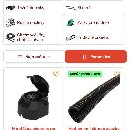
Ťažné doplnky
Stierače
Rôzne doplnky
Zátky pre nádrže
Chrómové lišty,
Prídavné zrkadlá
chrániče dverí
Najnovšie
Parametre
Množstevná zľava
Montážna zásuvka na
Hadica na káblové zväzky