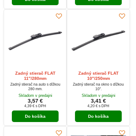
Zadný stierač FLAT
Zadný stierač FLAT
11″/280mm
10″/250mm
Zadný stierač na auto s dĺžkou
Zadný stierač na okno s dĺžkou
280 mm.
10".
Skladom v predajni
Skladom v predajni
3,57 €
3,41 €
4,39 €
s DPH
4,20 €
s DPH
Do košíka
Do košíka