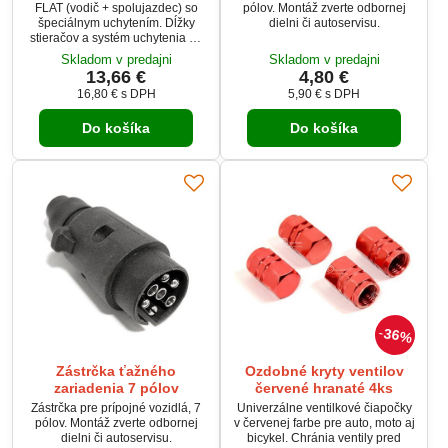
FLAT (vodič + spolujazdec) so
pólov. Montáž zverte odbornej
špeciálnym uchytením. Dĺžky
dielni či autoservisu.
stieračov a systém uchytenia na
ramienko sú prispôsobené
Skladom v predajni
Skladom v predajni
vybraným vozidlám (pozri
13,66 €
4,80 €
tabuľku použitie). Vysoko kvalitný
16,80 €
s DPH
5,90 €
s DPH
pružný člen plochého stierače
zaisťuje rovnomerný tlak
Do košíka
Do košíka
grafitového britu v celej jeho
dĺžke, čo zamedzuje
rozmazávaniu nečistôt a
vytváranie pruhov. Tento typ
plochého stierače umožňuje
výmenu...
36%
Zástrčka ťažného
Ozdobné kryty ventilov
zariadenia 7 pólov
červené hranaté 4ks
Zástrčka pre prípojné vozidlá, 7
Univerzálne ventilkové čiapočky
pólov. Montáž zverte odbornej
v červenej farbe pre auto, moto aj
dielni či autoservisu.
bicykel. Chránia ventily pred