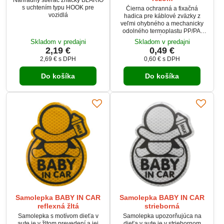
s uchtením typu HOOK pre
Čierna ochranná a fixačná
vozidlá
hadica pre káblové zväzky z
veľmi ohybného a mechanicky
odolného termoplastu PP/PA.
Hadica je pozdĺžne rozrezaná, s
Skladom v predajni
Skladom v predajni
vnútorným priemerom 6,5 mm a
2,19 €
0,49 €
vonkajším priemerom 10 mm.
2,69 €
s DPH
0,60 €
s DPH
Materiál je odolný proti UV
žiareniu a má vynikajúcu tepelnú
Do košíka
Do košíka
odolnosť od -40 °C do +135 °C.
Ideálna na bezpečnú ochranu a
organizáciu káblových zväzkov v
rôznych prostrediach.
Samolepka BABY IN CAR
Samolepka BABY IN CAR
reflexná žltá
strieborná
Samolepka s motívom dieťa v
Samolepka upozorňujúca na
aute je v žltom prevedení a jej
dieťa v aute je v striebornom