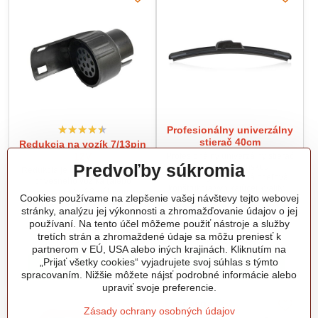
Profesionálny univerzálny
stierač 40cm
Redukcia na vozík 7/13pin
12V
Profesionálny univerzálny stierač
Predvoľby súkromia
vyrobený japonskou
Redukcia je určená k pripojeniu
technológiou. Pružná oceľová
prívesného vozíka (alebo
konštrukcia vynikajúcej kvality, s
karavanu) s 13-pólovou
Cookies používame na zlepšenie vašej návštevy tejto webovej
pravou prírodnou gumou a s
zástrčkou do 7-pólovej zásuvky
tenkou teflónovou vrstvičkou.
stránky, analýzu jej výkonnosti a zhromažďovanie údajov o jej
na vozidle.
Skladom v predajni
Skladom v predajni
Pripojenie je kompaktibilné s
používaní. Na tento účel môžeme použiť nástroje a služby
3,90 €
3,66 €
95%-mi automobilov a
tretích strán a zhromaždené údaje sa môžu preniesť k
jednoducho sa montuje.
4,80 €
s DPH
4,50 €
s DPH
partnerom v EÚ, USA alebo iných krajinách. Kliknutím na
Inovatívne riešenie nosnej časti
„Prijať všetky cookies“ vyjadrujete svoj súhlas s týmto
chráni stierače pred vibráciami a
Do košíka
Do košíka
skrútením, čím zabezpečuje
spracovaním. Nižšie môžete nájsť podrobné informácie alebo
maximálne bezpečnú jazdu v
upraviť svoje preferencie.
daždivých dňoch.
VÝPREDAJ
Zásady ochrany osobných údajov