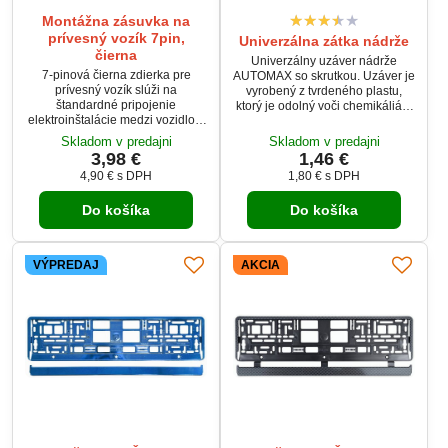
Montážna zásuvka na
prívesný vozík 7pin,
Univerzálna zátka nádrže
čierna
Univerzálny uzáver nádrže
7-pinová čierna zdierka pre
AUTOMAX so skrutkou. Uzáver je
prívesný vozík slúži na
vyrobený z tvrdeného plastu,
štandardné pripojenie
ktorý je odolný voči chemikáliám
elektroinštalácie medzi vozidlom
prítomných v nádrži. Vhodný pre
a prívesom. Vyrobená z
väčšinu nádrží osobných
Skladom v predajni
Skladom v predajni
odolného plastu s kovovými
automobilov. Určený
3,98 €
1,46 €
kontaktmi pre spoľahlivý prenos
predovšetkým pre núdzové
4,90 €
s DPH
1,80 €
s DPH
signálu. Vhodná pre 12 V
použitie.
inštalácie, podľa európskej
Do košíka
Do košíka
normy ISO 1724. Ideálna na
osvetlenie prívesu, karavanu
alebo nosiča.
VÝPREDAJ
AKCIA