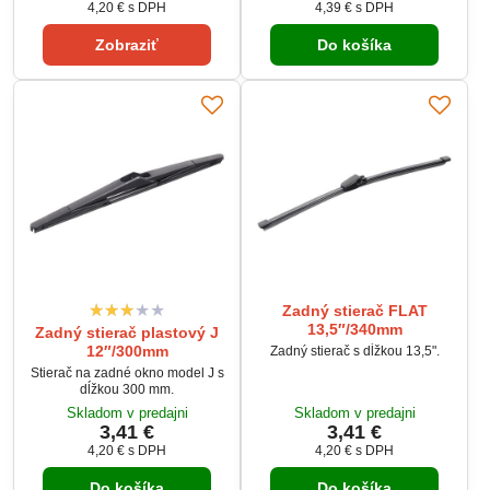
4,20 €
s DPH
4,39 €
s DPH
Zobraziť
Do košíka
Zadný stierač FLAT
13,5″/340mm
Zadný stierač plastový J
12″/300mm
Zadný stierač s dĺžkou 13,5".
Stierač na zadné okno model J s
dĺžkou 300 mm.
Skladom v predajni
Skladom v predajni
3,41 €
3,41 €
4,20 €
s DPH
4,20 €
s DPH
Do košíka
Do košíka