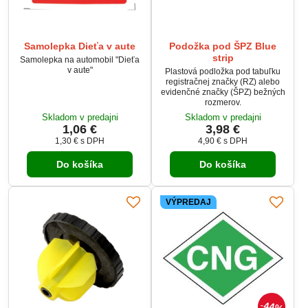
Samolepka Dieťa v aute
Podožka pod ŠPZ Blue
strip
Samolepka na automobil "Dieťa
v aute"
Plastová podložka pod tabuľku
registračnej značky (RZ) alebo
evidenčné značky (ŠPZ) bežných
rozmerov.
Skladom v predajni
Skladom v predajni
1,06 €
3,98 €
1,30 €
s DPH
4,90 €
s DPH
Do košíka
Do košíka
VÝPREDAJ
44%