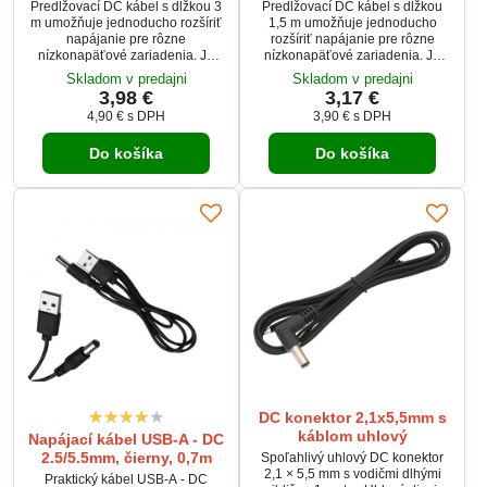
Predlžovací DC kábel s dĺžkou 3
Predlžovací DC kábel s dĺžkou
m umožňuje jednoducho rozšíriť
1,5 m umožňuje jednoducho
napájanie pre rôzne
rozšíriť napájanie pre rôzne
nízkonapäťové zariadenia. Je
nízkonapäťové zariadenia. Je
vybavený DC konektormi 5,5 ×
vybavený DC konektormi 5,5 ×
Skladom v predajni
Skladom v predajni
2,1 mm – samec a samica.
2,1 mm – samec a samica.
3,98 €
3,17 €
Vhodný pre napätie 5–24 V DC a
Vhodný pre napätie 5–24 V DC a
4,90 €
s DPH
3,90 €
s DPH
prúd až 5 A, ideálny pre LED
prúd až 5 A, ideálny pre LED
pásy, routery, kamery či malé
pásy, routery, kamery či malé
Do košíka
Do košíka
elektronické zariadenia.
elektronické zariadenia.
Flexibilný kábel s ochranou proti
Flexibilný kábel s ochranou proti
ohybu zabezpečuje spoľahlivý a
ohybu zabezpečuje spoľahlivý a
bezpečný prenos energie.
bezpečný prenos energie.
DC konektor 2,1x5,5mm s
káblom uhlový
Napájací kábel USB-A - DC
2.5/5.5mm, čierny, 0,7m
Spoľahlivý uhlový DC konektor
2,1 × 5,5 mm s vodičmi dlhými
Praktický kábel USB-A - DC