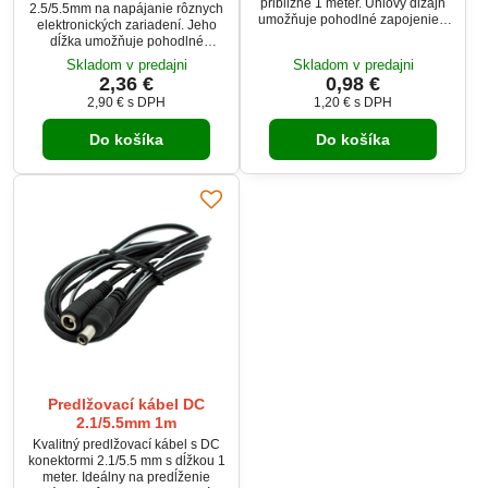
približne 1 meter. Uhlový dizajn
2.5/5.5mm na napájanie rôznych
umožňuje pohodlné zapojenie v
elektronických zariadení. Jeho
obmedzených priestoroch a
dĺžka umožňuje pohodlné
zabraňuje nadmernému
pripojenie, zatiaľ čo univerzálny
Skladom v predajni
Skladom v predajni
ohýbaniu kábla. Ideálny pre
DC konektor zaisťuje
2,36 €
0,98 €
napájanie LED pásov,
kompatibilitu s mnohými
kamerových systémov,
2,90 €
s DPH
1,20 €
s DPH
zariadeniami. Poskytuje stabilné
elektronických zariadení a
a efektívne napájanie.
ďalších aplikácií.
Do košíka
Do košíka
Predlžovací kábel DC
2.1/5.5mm 1m
Kvalitný predlžovací kábel s DC
konektormi 2.1/5.5 mm s dĺžkou 1
meter. Ideálny na predĺženie