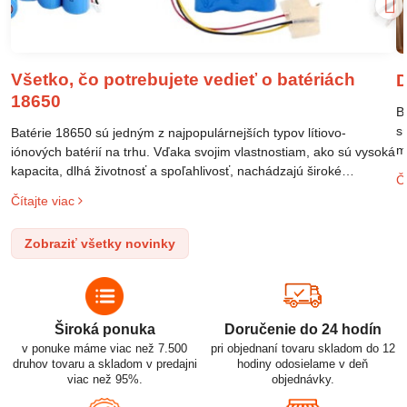
Všetko, čo potrebujete vedieť o batériách
D
18650
B
s
Batérie 18650 sú jedným z najpopulárnejších typov lítiovo-
m
iónových batérií na trhu. Vďaka svojim vlastnostiam, ako sú vysoká
m
kapacita, dlhá životnosť a spoľahlivosť, nachádzajú široké
Čí
o
uplatnenie v rôznych oblastiach – od elektronických zariadení až
Čítajte viac
l
po elektrické vozidlá. Pochopenie ich delenia, označovania a
n
správneho používania je kľúčom k ich efektívnemu a bezpečnému
Zobraziť všetky novinky
p
využitiu.
Široká ponuka
Doručenie do 24 hodín
v ponuke máme viac než 7.500
pri objednaní tovaru skladom do 12
druhov tovaru a skladom v predajni
hodiny odosielame v deň
viac než 95%.
objednávky.