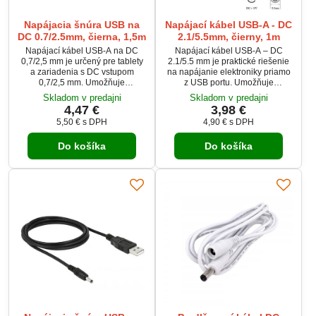
Napájacia šnúra USB na
Napájací kábel USB-A - DC
DC 0.7/2.5mm, čierna, 1,5m
2.1/5.5mm, čierny, 1m
Napájací kábel USB-A na DC
Napájací kábel USB-A – DC
0,7/2,5 mm je určený pre tablety
2.1/5.5 mm je praktické riešenie
a zariadenia s DC vstupom
na napájanie elektroniky priamo
0,7/2,5 mm. Umožňuje
z USB portu. Umožňuje
jednoduché napájanie z USB
spoľahlivý prevod z USB-A na
Skladom v predajni
Skladom v predajni
portu alebo adaptéra. Dĺžka 1,5
DC konektor 5.5×2.1 mm pre
4,47 €
3,98 €
m poskytuje dostatočnú flexibilitu
zariadenia vyžadujúce 5 V
5,50 €
s DPH
4,90 €
s DPH
pri používaní. Praktické riešenie
napájanie. Ideálny pre routery,
pre každodenné napájanie
LED svetlá, kamery či drobnú
Do košíka
Do košíka
elektroniky.
elektroniku doma aj v dielni.
Jednoduché zapojenie prináša
istotu, že vaše zariadenie ožije
bez zložitých adaptérov.