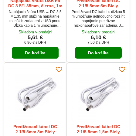
Napájacia šnúra USB na
Predlžovací kábel DC
DC 3.5/1.35mm, čierna, 1m
2.1/5.5mm 5m Biely
Napájacia šnúra USB → DC 3,5
Predlžovací DC kábel s dĺžkou 5
× 1,35 mm slúži na napájanie
m umožňuje jednoducho rozšíriť
menších zariadení z USB portu.
napájanie pre rôzne
Dĺžka kábla 1 m umožňuje
nízkonapäťové zariadenia. Je
flexibilné pripojenie. Vhodná pre
vybavený DC konektormi 5,5 ×
Skladom v predajni
Skladom v predajni
routery, LED zariadenia či drobnú
2,1 mm – samec a samica.
5,61 €
6,10 €
elektroniku s príslušným
Vhodný pre napätie 5–24 V DC a
6,90 €
s DPH
7,50 €
s DPH
konektorom. Čierne prevedenie
prúd až 5 A, ideálny pre LED
je univerzálne pre bežné
pásy, routery, kamery či malé
Do košíka
Do košíka
použitie.
elektronické zariadenia.
Flexibilný kábel s ochranou proti
ohybu zabezpečuje spoľahlivý a
bezpečný prenos energie.
Predlžovací kábel DC
Predlžovací kábel DC
2.1/5.5mm 3m Biely
2.1/5.5mm 1,5m Biely