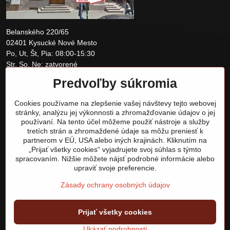
Belanského 220/65
02401 Kysucké Nové Mesto
Po, Ut, Št, Pia: 08:00-15:30
Str, So, Ne: zatvorené
Predvoľby súkromia
+421 907 097810
Cookies používame na zlepšenie vašej návštevy tejto webovej
obchod@tomshardware.sk
stránky, analýzu jej výkonnosti a zhromažďovanie údajov o jej
používaní. Na tento účel môžeme použiť nástroje a služby
tretích strán a zhromaždené údaje sa môžu preniesť k
partnerom v EÚ, USA alebo iných krajinách. Kliknutím na
„Prijať všetky cookies“ vyjadrujete svoj súhlas s týmto
spracovaním. Nižšie môžete nájsť podrobné informácie alebo
upraviť svoje preferencie.
Zásady ochrany osobných údajov
©
2026
Copyright
Predvoľby súkromia
Prijať všetky cookies
Zásady ochrany osobných údajov
Podmienky používania
Ukázať podrobnosti