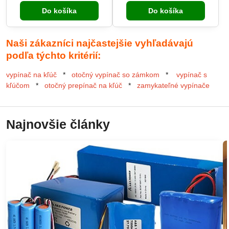
Do košíka
Do košíka
Naši zákazníci najčastejšie vyhľadávajú
podľa týchto kritérií:
vypínač na kľúč
*
otočný vypínač so zámkom
*
vypínač s
kľúčom
*
otočný prepínač na kľúč
*
zamykateľné vypínače
Najnovšie články