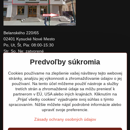
Belanského 220/65
02401 Kysucké Nové Mesto
Po, Ut, Št, Pia: 08:00-15:30
Str, So, Ne: zatvorené
Predvoľby súkromia
+421 907 097810
Cookies používame na zlepšenie vašej návštevy tejto webovej
obchod@tomshardware.sk
stránky, analýzu jej výkonnosti a zhromažďovanie údajov o jej
používaní. Na tento účel môžeme použiť nástroje a služby
tretích strán a zhromaždené údaje sa môžu preniesť k
partnerom v EÚ, USA alebo iných krajinách. Kliknutím na
„Prijať všetky cookies“ vyjadrujete svoj súhlas s týmto
spracovaním. Nižšie môžete nájsť podrobné informácie alebo
upraviť svoje preferencie.
Zásady ochrany osobných údajov
©
2026
Copyright