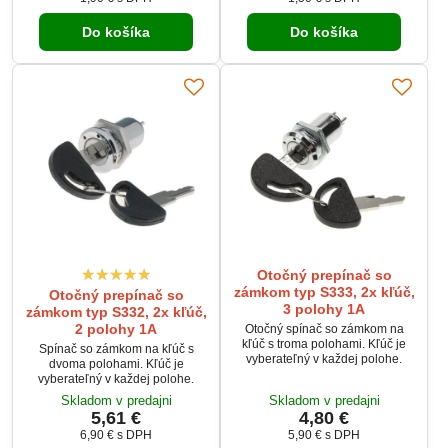
spoľahlivá prevádzka sú
samozrejmosťou.
Do košíka
Do košíka
Otočný prepínač so
zámkom typ S333, 2x kľúč,
Otočný prepínač so
3 polohy 1A
zámkom typ S332, 2x kľúč,
2 polohy 1A
Otočný spínač so zámkom na
kľúč s troma polohami. Kľúč je
Spínač so zámkom na kľúč s
vyberateľný v každej polohe.
dvoma polohami. Kľúč je
vyberateľný v každej polohe.
Skladom v predajni
Skladom v predajni
5,61 €
4,80 €
6,90 €
s DPH
5,90 €
s DPH