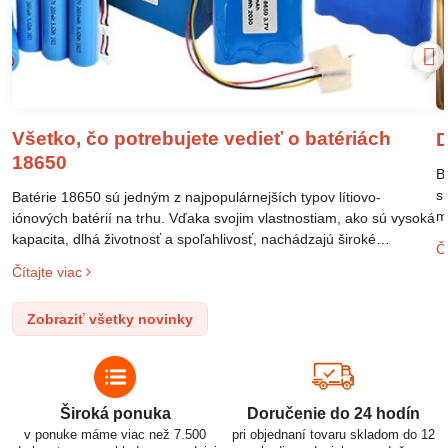
Všetko, čo potrebujete vedieť o batériách
D
18650
B
s
Batérie 18650 sú jedným z najpopulárnejších typov lítiovo-
m
iónových batérií na trhu. Vďaka svojim vlastnostiam, ako sú vysoká
m
kapacita, dlhá životnosť a spoľahlivosť, nachádzajú široké
Čí
o
uplatnenie v rôznych oblastiach – od elektronických zariadení až
Čítajte viac
l
po elektrické vozidlá. Pochopenie ich delenia, označovania a
n
správneho používania je kľúčom k ich efektívnemu a bezpečnému
Zobraziť všetky novinky
p
využitiu.
Široká ponuka
Doručenie do 24 hodín
v ponuke máme viac než 7.500
pri objednaní tovaru skladom do 12