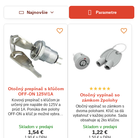
Najnovšie
Parametre
Otočný prepínač s kľúčom
OFF-ON 125V/1A
Otočný vypínač so
zámkom 2polohy
Kovový prepínač s kľúčom je
určený pre napätie do 125V a
Otočný vypínač so zámkom s
prúd 1A. Ponúka dve polohy
dvoma polohami. Kľúč sa dá
OFF-ON a kľúč je možné vybrať v
vytiahnuť v každej polohe. Sada
oboch polohách. Vďaka
obsahuje aj 2ks kľúčov.
kovovému prevedeniu je vhodný
Skladom v predajni
Skladom v predajni
pre priemyselné a
1,54 €
1,22 €
zabezpečovacie aplikácie.
Jednoduchá inštalácia a
1,90 €
s DPH
1,50 €
s DPH