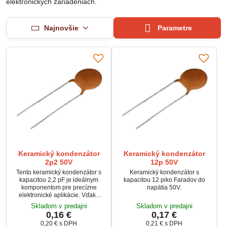
elektronických zariadeniach.
Najnovšie
Parametre
Keramický kondenzátor
Keramický kondenzátor
2p2 50V
12p 50V
Tento keramický kondenzátor s
Keramický kondenzátor s
kapacitou 2,2 pF je ideálnym
kapacitou 12 piko Faradov do
komponentom pre precízne
napätia 50V.
elektronické aplikácie. Vďaka
pracovnému teplotnému rozsahu
Skladom v predajni
Skladom v predajni
-25 až 85 °C ponúka
0,16 €
0,17 €
spoľahlivosť aj v náročnejších
0,20 €
s DPH
0,21 €
s DPH
podmienkach.