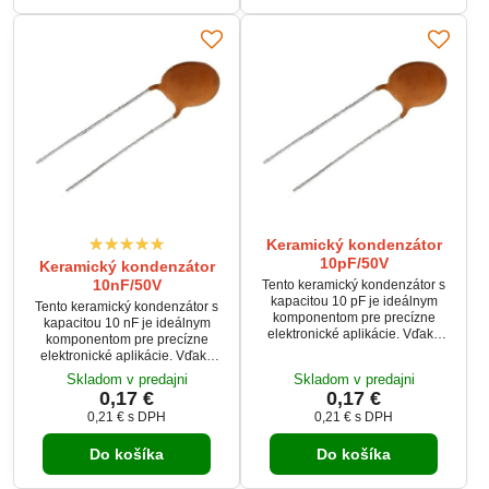
Keramický kondenzátor
10pF/50V
Keramický kondenzátor
10nF/50V
Tento keramický kondenzátor s
kapacitou 10 pF je ideálnym
Tento keramický kondenzátor s
komponentom pre precízne
kapacitou 10 nF je ideálnym
elektronické aplikácie. Vďaka
komponentom pre precízne
pracovnému teplotnému rozsahu
elektronické aplikácie. Vďaka
-25 až 85 °C ponúka
pracovnému teplotnému rozsahu
Skladom v predajni
Skladom v predajni
spoľahlivosť aj v náročnejších
-25 až 85 °C ponúka
0,17 €
0,17 €
podmienkach. Čítajte viac
spoľahlivosť aj v náročnejších
0,21 €
s DPH
0,21 €
s DPH
podmienkach.
Do košíka
Do košíka