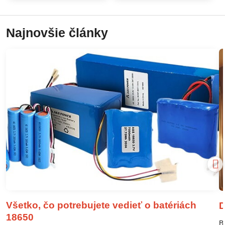
Najnovšie články
Všetko, čo potrebujete vedieť o batériách
D
18650
B