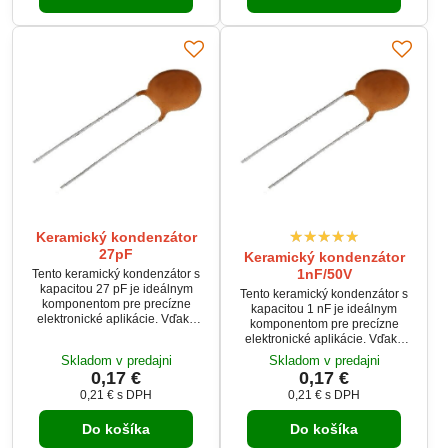
Keramický kondenzátor
27pF
Keramický kondenzátor
1nF/50V
Tento keramický kondenzátor s
kapacitou 27 pF je ideálnym
Tento keramický kondenzátor s
komponentom pre precízne
kapacitou 1 nF je ideálnym
elektronické aplikácie. Vďaka
komponentom pre precízne
pracovnému teplotnému rozsahu
elektronické aplikácie. Vďaka
-25 až 85 °C ponúka
pracovnému teplotnému rozsahu
Skladom v predajni
Skladom v predajni
spoľahlivosť aj v náročnejších
-25 až 85 °C ponúka
0,17 €
0,17 €
podmienkach.
spoľahlivosť aj v náročnejších
0,21 €
s DPH
0,21 €
s DPH
podmienkach.
Do košíka
Do košíka