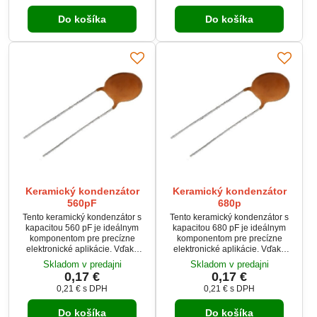
Do košíka
Do košíka
Keramický kondenzátor
Keramický kondenzátor
560pF
680p
Tento keramický kondenzátor s
Tento keramický kondenzátor s
kapacitou 560 pF je ideálnym
kapacitou 680 pF je ideálnym
komponentom pre precízne
komponentom pre precízne
elektronické aplikácie. Vďaka
elektronické aplikácie. Vďaka
pracovnému teplotnému rozsahu
pracovnému teplotnému rozsahu
Skladom v predajni
Skladom v predajni
-25 až 85 °C ponúka
-25 až 85 °C ponúka
0,17 €
0,17 €
spoľahlivosť aj v náročnejších
spoľahlivosť aj v náročnejších
0,21 €
s DPH
0,21 €
s DPH
podmienkach.
podmienkach.
Do košíka
Do košíka