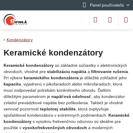
Panel používateľa
Kondenzátory
Keramické kondenzátory
Keramické kondenzátory
sú základné súčiastky v elektronických
obvodoch, vhodné pre
stabilizáciu napätia
a
filtrovanie rušenia
.
Pri výbere
keramického kondenzátora
je dôležité zohľadniť jeho
kapacitu
, vyjadrenú v pikofaradoch alebo mikrofaradoch, ktorá
musí zodpovedať potrebám konkrétneho obvodu. Ďalším
dôležitým parametrom je
napäťová odolnosť
, aby kondenzátor
zvládol prevádzkové napätie bez poškodenia. Taktiež je vhodné
venovať pozornosť
teplotnej stabilite
, ktorá ovplyvňuje
spoľahlivosť kondenzátora v extrémnych podmienkach.
Keramické
kondenzátory
s vysokou frekvenčnou odozvou sú ideálne pre
použitie v
vysokofrekvenčných obvodoch
a moderných