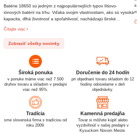
s
Batérie 18650 sú jedným z najpopulárnejších typov lítiovo-
m
iónových batérií na trhu. Vďaka svojim vlastnostiam, ako sú vysoká
m
kapacita, dlhá životnosť a spoľahlivosť, nachádzajú široké
Čí
o
uplatnenie v rôznych oblastiach – od elektronických zariadení až
Čítajte viac
l
po elektrické vozidlá. Pochopenie ich delenia, označovania a
n
správneho používania je kľúčom k ich efektívnemu a bezpečnému
Zobraziť všetky novinky
p
využitiu.
Široká ponuka
Doručenie do 24 hodín
v ponuke máme viac než 7.500
pri objednaní tovaru skladom do 12
druhov tovaru a skladom v predajni
hodiny odosielame v deň
viac než 95%.
objednávky.
Tradícia
Kamenná predajňa
sme slovenská firma s tradíciou od
Tovar si môžete kúpiť alebo
roku 2009.
vyzdvihnúť v našej predajni v
Kysuckom Novom Meste.