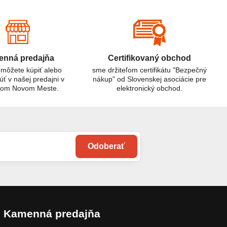
domácnosti al
riešením.
nná predajňa
Certifikovaný obchod
 môžete kúpiť alebo
sme držiteľom certifikátu "Bezpečný
úť v našej predajni v
nákup" od Slovenskej asociácie pre
kom Novom Meste.
elektronický obchod.
Odoberať
Kamenná predajňa