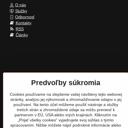
O nás
Služby
Odbornosť
Kontakty
RSS
Články
Predvoľby súkromia
Cookies používame na zlepšenie vašej návštevy tejto webovej
stránky, analýzu jej výkonnosti a zhromažďovanie údajov o jej
používaní. Na tento účel môžeme použiť nástroje a služby
tretích strán a zhromaždené údaje sa môžu preniesť k
partnerom v EÚ, USA alebo iných krajinách. Kliknutím na
„Prijať všetky cookies“ vyjadrujete svoj súhlas s týmto
spracovaním. Nižšie môžete nájsť podrobné informácie alebo