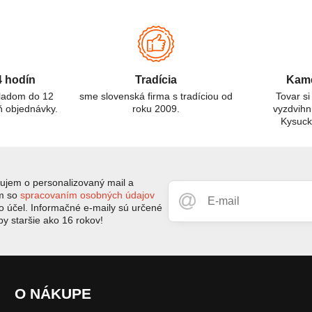
izikami. Tento článok sa zameriava na rozdiely medzi CO a
O₂ detektormi, ich použitie a dôležitosť pre ochranu zdravia.
4 hodín
Tradícia
Kame
kladom do 12
sme slovenská firma s tradíciou od
Tovar si
ň objednávky.
roku 2009.
vyzdvihn
Kysuc
jem o personalizovaný mail a
ím so
spracovaním osobných údajov
to účel. Informačné e-maily sú určené
by staršie ako 16 rokov!
O NÁKUPE