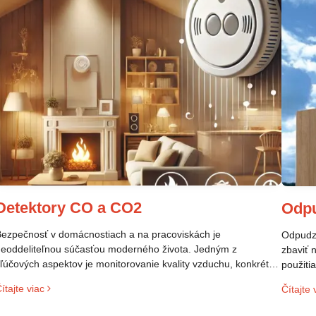
Detektory CO a CO2
Odp
ezpečnosť v domácnostiach a na pracoviskách je
Odpudzo
eoddeliteľnou súčasťou moderného života. Jedným z
zbaviť 
ľúčových aspektov je monitorovanie kvality vzduchu, konkrétne
použiti
rítomnosti plynov, ktoré môžu ohroziť zdravie. Dva takéto plyny
veľmi p
ítajte viac
Čítajte 
ú oxid uhoľnatý (CO) a oxid uhličitý (CO₂). Aj keď ich názvy
prostre
nejú podobne, ide o odlišné látky s rôznymi vlastnosťami a