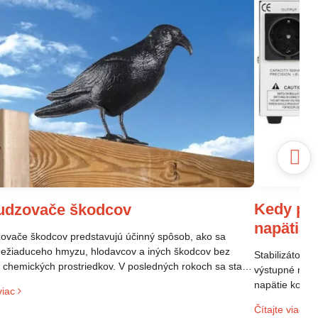
Kedy pou
udzovače škodcov
napätia
vače škodcov predstavujú účinný spôsob, ako sa
nežiaduceho hmyzu, hlodavcov a iných škodcov bez
Stabilizátor n
a chemických prostriedkov. V posledných rokoch sa stali
výstupné napä
opulárne vďaka svojej efektivite a šetrnosti k životnému
napätie kolíše
viac
diu.
elektroniky p
Čítajte viac
sieti. Ak mát