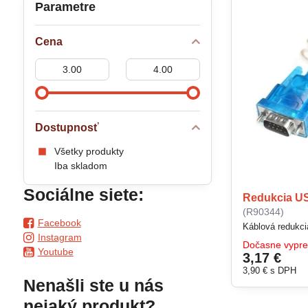
Parametre
Cena
Od:
Do:
Dostupnosť
Všetky produkty
Iba skladom
Sociálne siete:
Redukcia US
(R90344)
Facebook
Instagram
Dočasne vypr
Youtube
3,17 €
3,90 €
s DPH
Nenašli ste u nás
nejaký produkt?