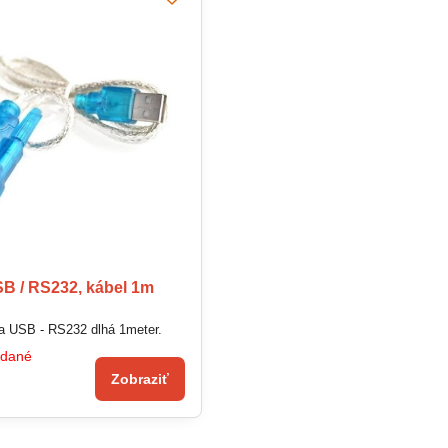
B / RS232, kábel 1m
Káblová redukcia USB - RS232 dlhá 1meter.
edané
Zobraziť