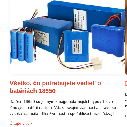
Všetko, čo potrebujete vedieť o
batériách 18650
B
n
Batérie 18650 sú jedným z najpopulárnejších typov lítiovo-
k
iónových batérií na trhu. Vďaka svojim vlastnostiam, ako sú
p
vysoká kapacita, dlhá životnosť a spoľahlivosť, nachádzajú
Č
s
široké uplatnenie v rôznych oblastiach – od elektronických
Čítajte viac
z
zariadení až po elektrické vozidlá. Pochopenie ich delenia,