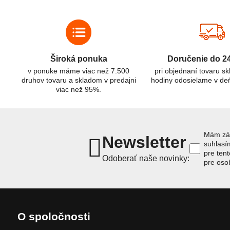
r
označovania a správneho používania je kľúčom k ich
C
efektívnemu a bezpečnému využitiu.
Široká ponuka
Doručenie do 2
v ponuke máme viac než 7.500
pri objednaní tovaru s
druhov tovaru a skladom v predajni
hodiny odosielame v de
viac než 95%.
Mám záu
Newsletter
suhlas
pre ten
Odoberať naše novinky:
pre oso
O spoločnosti