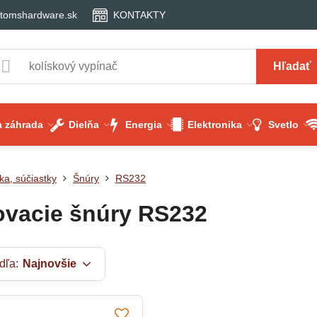
tomshardware.sk
KONTAKTY
Hľadať
 záhrada
Dielňa
Energia
Elektronika
Svetlo
ka, súčiastky
Šnúry
RS232
ovacie šnúry RS232
dľa:
Najnovšie