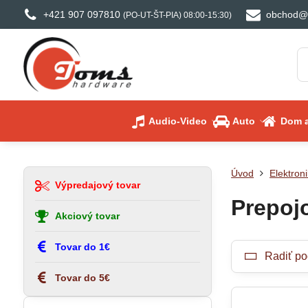
+421 907 097810
obchod@
(PO-UT-ŠT-PIA) 08:00-15:30)
Audio-Video
Auto
Dom a
Úvod
Elektroni
Výpredajový tovar
Prepoj
Akciový tovar
Tovar do 1€
Radiť po
Tovar do 5€