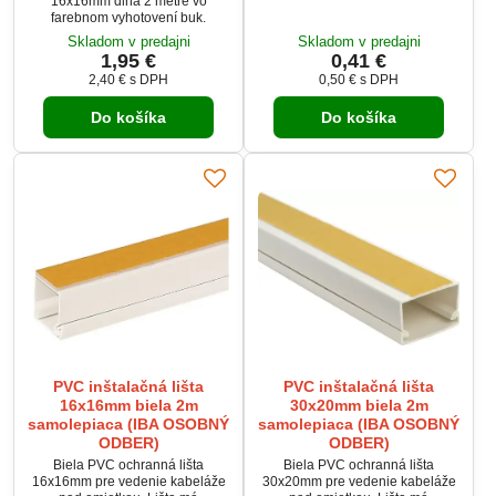
16x16mm dlhá 2 metre vo
farebnom vyhotovení buk.
Skladom v predajni
Skladom v predajni
1,95 €
0,41 €
2,40 €
s DPH
0,50 €
s DPH
Do košíka
Do košíka
PVC inštalačná lišta
PVC inštalačná lišta
16x16mm biela 2m
30x20mm biela 2m
samolepiaca (IBA OSOBNÝ
samolepiaca (IBA OSOBNÝ
ODBER)
ODBER)
Biela PVC ochranná lišta
Biela PVC ochranná lišta
16x16mm pre vedenie kabeláže
30x20mm pre vedenie kabeláže