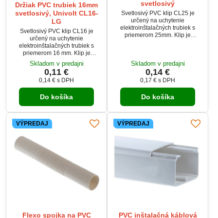
svetlosivý
Držiak PVC trubiek 16mm
svetlosivý, Univolt CL16-
Svetlosivý PVC klip CL25 je
určený na uchytenie
LG
elektroinštalačných trubiek s
Svetlosivý PVC klip CL16 je
priemerom 25mm. Klip je
určený na uchytenie
samozhášavý, nešíri plameň a
elektroinštalačných trubiek s
umožňuje bočné spájanie
priemerom 16 mm. Klip je
viacerých klipov. Je vhodný na
samozhášavý, nešíri plameň a
Skladom v predajni
Skladom v predajni
montáž pomocou hmoždiniek
umožňuje bočné spájanie
0,11 €
0,14 €
DSD alebo skrutiek s priemerom
viacerých klipov. Je vhodný na
4 mm. Vďaka svetlosivej farbe a
0,14 €
s DPH
0,17 €
s DPH
montáž pomocou hmoždiniek
odolnosti voči teplotám je ideálny
DSD alebo skrutiek s priemerom
pre vnútorné elektroinštalácie.
Do košíka
Do košíka
4 mm. Vďaka svetlosivej farbe a
odolnosti voči teplotám je ideálny
pre vnútorné elektroinštalácie.
VÝPREDAJ
VÝPREDAJ
Flexo spojka na PVC
PVC inštalačná káblová