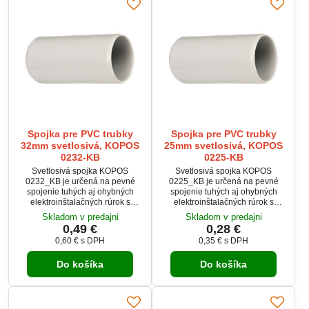
Spojka pre PVC trubky
Spojka pre PVC trubky
32mm svetlosivá, KOPOS
25mm svetlosivá, KOPOS
0232-KB
0225-KB
Svetlosivá spojka KOPOS
Svetlosivá spojka KOPOS
0232_KB je určená na pevné
0225_KB je určená na pevné
spojenie tuhých aj ohybných
spojenie tuhých aj ohybných
elektroinštalačných rúrok s
elektroinštalačných rúrok s
vonkajším priemerom 32mm.
vonkajším priemerom 25 mm.
Skladom v predajni
Skladom v predajni
Spojka zabezpečuje spoľahlivé a
Spojka zabezpečuje spoľahlivé a
0,49 €
0,28 €
pevné uchytenie vedenia s
pevné uchytenie vedenia s
0,60 €
s DPH
0,35 €
s DPH
mechanickou ochranou triedy
mechanickou ochranou triedy
IK09. Je ideálna pre použitie v
IK09. Je ideálna pre použitie v
Do košíka
Do košíka
inštaláciách, kde je potrebná
inštaláciách, kde je potrebná
odolnosť a rýchla montáž.
odolnosť a rýchla montáž.