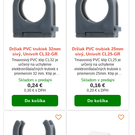
Držiak PVC trubiek 32mm
Držiak PVC trubiek 25mm
sivý, Univolt CL32-GR
sivý, Univolt CL25-GR
Tmavosivý PVC klip CL32 je
Tmavosivý PVC klip CL25 je
určený na uchytenie
určený na uchytenie
elektroinštalačných trubiek s
elektroinštalačných trubiek s
priemerom 32 mm. Klip je
priemerom 25mm. Klip je
samozhášavý, nešíri plameň a
samozhášavý, nešíri plameň a
Skladom v predajni
Skladom v predajni
umožňuje bočné spájanie
umožňuje bočné spájanie
0,24 €
0,16 €
viacerých klipov. Je vhodný na
viacerých klipov. Je vhodný na
0,30 €
s DPH
0,20 €
s DPH
montáž pomocou hmoždiniek
montáž pomocou hmoždiniek
DSD alebo skrutiek s priemerom
DSD alebo skrutiek s priemerom
Do košíka
Do košíka
4 mm. Vďaka tmavosivej farbe a
4 mm. Vďaka svetlosivej farbe a
odolnosti voči teplotám je ideálny
odolnosti voči teplotám je ideálny
pre vnútorné elektroinštalácie.
pre vnútorné elektroinštalácie.