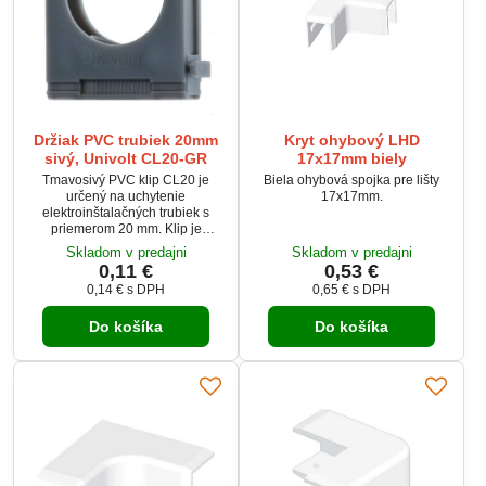
Držiak PVC trubiek 20mm
Kryt ohybový LHD
sivý, Univolt CL20-GR
17x17mm biely
Tmavosivý PVC klip CL20 je
Biela ohybová spojka pre lišty
určený na uchytenie
17x17mm.
elektroinštalačných trubiek s
priemerom 20 mm. Klip je
samozhášavý, nešíri plameň a
Skladom v predajni
Skladom v predajni
umožňuje bočné spájanie
0,11 €
0,53 €
viacerých klipov. Je vhodný na
0,14 €
s DPH
0,65 €
s DPH
montáž pomocou hmoždiniek
DSD alebo skrutiek s priemerom
Do košíka
Do košíka
4 mm. Vďaka svetlosivej farbe a
odolnosti voči teplotám je ideálny
pre vnútorné elektroinštalácie.