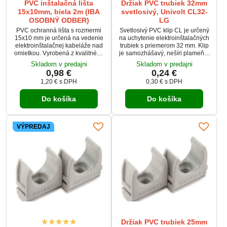
PVC inštalačná lišta
Držiak PVC trubiek 32mm
15x10mm, biela 2m (IBA
svetlosivý, Univolt CL32-
OSOBNÝ ODBER)
LG
PVC ochranná lišta s rozmermi
Svetlosivý PVC klip CL je určený
15x10 mm je určená na vedenie
na uchytenie elektroinštalačných
elektroinštalačnej kabeláže nad
trubiek s priemerom 32 mm. Klip
omietkou. Vyrobená z kvalitného
je samozhášavý, nešíri plameň a
samozhášavého PVC, poskytuje
umožňuje bočné spájanie
Skladom v predajni
Skladom v predajni
bezpečné a estetické riešenie
viacerých klipov. Je vhodný na
0,98 €
0,24 €
pre organizáciu káblov. Vďaka
montáž pomocou hmoždiniek
1,20 €
s DPH
0,30 €
s DPH
jednoduchej montáži a svetlej
DSD alebo skrutiek s priemerom
farbe RAL9003 je ideálna pre
4 mm. Vďaka svetlosivej farbe a
Do košíka
Do košíka
použitie v interiéroch. Produkt je
odolnosti voči teplotám je ideálny
dostupný len s osobným
pre vnútorné elektroinštalácie.
odberom na prevádzke.
VÝPREDAJ
Držiak PVC trubiek 25mm