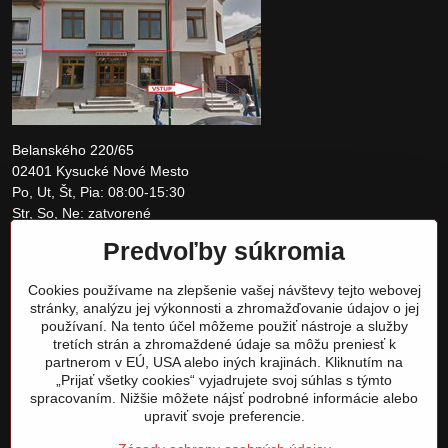
Belanského 220/65
02401 Kysucké Nové Mesto
Po, Ut, Št, Pia: 08:00-15:30
Str, So, Ne: zatvorené
Predvoľby súkromia
+421 907 097810
Cookies používame na zlepšenie vašej návštevy tejto webovej
obchod@tomshardware.sk
stránky, analýzu jej výkonnosti a zhromažďovanie údajov o jej
používaní. Na tento účel môžeme použiť nástroje a služby
tretích strán a zhromaždené údaje sa môžu preniesť k
partnerom v EÚ, USA alebo iných krajinách. Kliknutím na
„Prijať všetky cookies“ vyjadrujete svoj súhlas s týmto
spracovaním. Nižšie môžete nájsť podrobné informácie alebo
upraviť svoje preferencie.