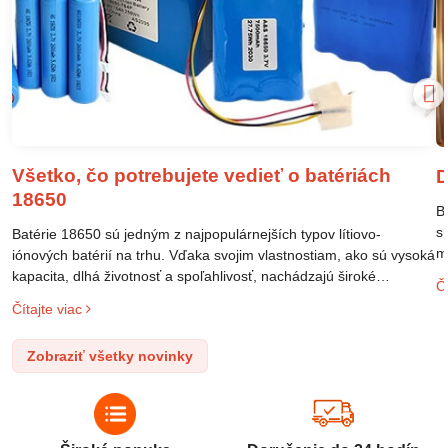
Všetko, čo potrebujete vedieť o batériách
D
18650
B
s
Batérie 18650 sú jedným z najpopulárnejších typov lítiovo-
m
iónových batérií na trhu. Vďaka svojim vlastnostiam, ako sú vysoká
m
kapacita, dlhá životnosť a spoľahlivosť, nachádzajú široké
Čí
o
uplatnenie v rôznych oblastiach – od elektronických zariadení až
Čítajte viac
l
po elektrické vozidlá. Pochopenie ich delenia, označovania a
n
správneho používania je kľúčom k ich efektívnemu a bezpečnému
Zobraziť všetky novinky
p
využitiu.