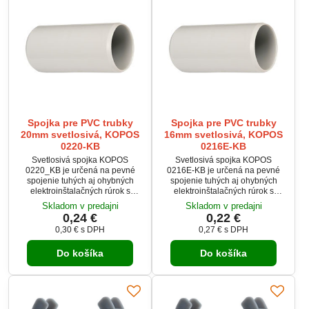
Spojka pre PVC trubky
Spojka pre PVC trubky
20mm svetlosivá, KOPOS
16mm svetlosivá, KOPOS
0220-KB
0216E-KB
Svetlosivá spojka KOPOS
Svetlosivá spojka KOPOS
0220_KB je určená na pevné
0216E-KB je určená na pevné
spojenie tuhých aj ohybných
spojenie tuhých aj ohybných
elektroinštalačných rúrok s
elektroinštalačných rúrok s
vonkajším priemerom 20mm.
vonkajším priemerom 16 mm.
Skladom v predajni
Skladom v predajni
Spojka zabezpečuje spoľahlivé a
Spojka zabezpečuje spoľahlivé a
0,24 €
0,22 €
pevné uchytenie vedenia s
pevné uchytenie vedenia s
0,30 €
s DPH
0,27 €
s DPH
mechanickou ochranou triedy
mechanickou ochranou triedy
IK09. Je ideálna pre použitie v
IK09. Je ideálna pre použitie v
Do košíka
Do košíka
inštaláciách, kde je potrebná
inštaláciách, kde je potrebná
odolnosť a rýchla montáž.
odolnosť a rýchla montáž.