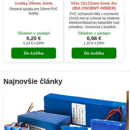
trubky 20mm, biela
lišta 12x12mm biela 2m
(IBA OSOBNÝ ODBER)
Ohybná spojka pre 20mm PVC
trubky.
PVC ochranná lišta s rozmermi
15x10 mm je určená na vedenie
elektroinštalačnej kabeláže nad
omietkou. Vyrobená z kvalitného
samozhášavého PVC, poskytuje
Skladom v predajni
Skladom v predajni
bezpečné a estetické riešenie
0,20 €
0,98 €
pre organizáciu káblov. Vďaka
0,24 €
s DPH
1,20 €
s DPH
jednoduchej montáži a svetlej
farbe RAL9003 je ideálna pre
Do košíka
Do košíka
použitie v interiéroch. Produkt je
dostupný len s osobným
odberom na prevádzke
Najnovšie články