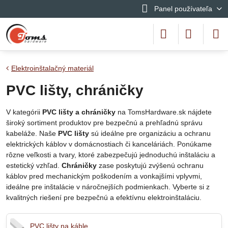
Panel používateľa
Elektroinštalačný materiál
PVC lišty, chráničky
V kategórii
PVC lišty a chráničky
na TomsHardware.sk nájdete
široký sortiment produktov pre bezpečnú a prehľadnú správu
kabeláže. Naše
PVC lišty
sú ideálne pre organizáciu a ochranu
elektrických káblov v domácnostiach či kanceláriách. Ponúkame
rôzne veľkosti a tvary, ktoré zabezpečujú jednoduchú inštaláciu a
estetický vzhľad.
Chráničky
zase poskytujú zvýšenú ochranu
káblov pred mechanickým poškodením a vonkajšími vplyvmi,
ideálne pre inštalácie v náročnejších podmienkach. Vyberte si z
kvalitných riešení pre bezpečnú a efektívnu elektroinštaláciu.
PVC lišty na káble