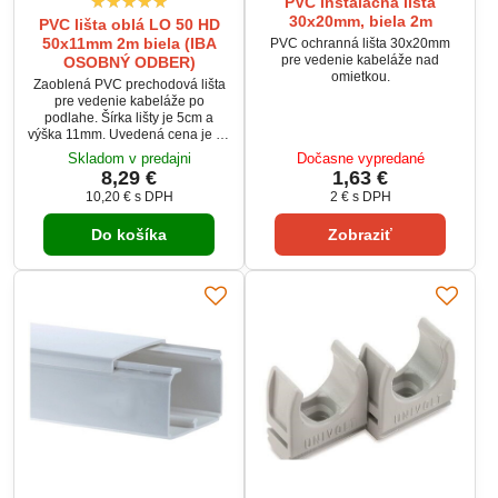
PVC inštalačná lišta
30x20mm, biela 2m
PVC lišta oblá LO 50 HD
50x11mm 2m biela (IBA
PVC ochranná lišta 30x20mm
pre vedenie kabeláže nad
OSOBNÝ ODBER)
omietkou.
Zaoblená PVC prechodová lišta
pre vedenie kabeláže po
podlahe. Šírka lišty je 5cm a
výška 11mm. Uvedená cena je za
2m lišty.
Skladom v predajni
Dočasne vypredané
8,29 €
1,63 €
10,20 €
s DPH
2 €
s DPH
Do košíka
Zobraziť