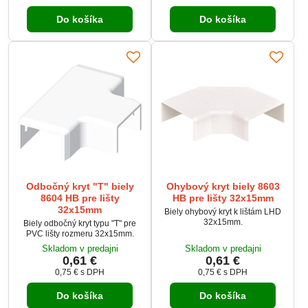
Do košíka
Do košíka
Odbočný kryt "T" biely
Ohybový kryt biely 8603
8604 HB pre lišty
HB pre lišty 32x15mm
32x15mm
Biely ohybový kryt k lištám LHD
32x15mm.
Biely odbočný kryt typu "T" pre
PVC lišty rozmeru 32x15mm.
Skladom v predajni
Skladom v predajni
0,61 €
0,61 €
0,75 €
s DPH
0,75 €
s DPH
Do košíka
Do košíka