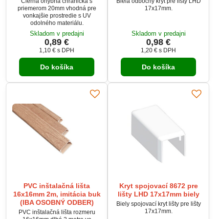
Čierna ohybná chránička s
Biela odbočný kryt pre lišty LHD
priemerom 20mm vhodná pre
17x17mm.
vonkajšie prostredie s UV
odolného materiálu.
Skladom v predajni
Skladom v predajni
0,89 €
0,98 €
1,10 €
s DPH
1,20 €
s DPH
Do košíka
Do košíka
PVC inštalačná lišta
Kryt spojovací 8672 pre
16x16mm 2m, imitácia buk
lišty LHD 17x17mm biely
(IBA OSOBNÝ ODBER)
Biely spojovací kryt lišty pre lišty
17x17mm.
PVC inštalačná lišta rozmeru