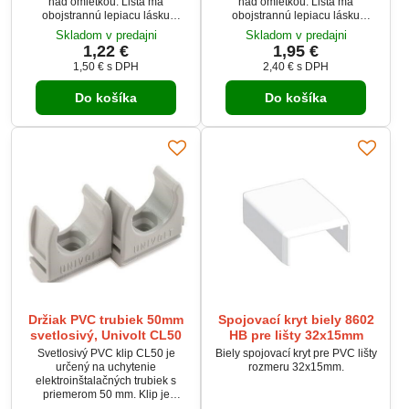
nad omietkou. Lišta má
nad omietkou. Lišta má
obojstrannú lepiacu lásku
obojstrannú lepiacu lásku
pomocou ktorej je možné lištu
pomocou ktorej je možné lištu
Skladom v predajni
Skladom v predajni
osadiť bez nutnosti vŕtania.
osadiť bez nutnosti vŕtania.
1,22 €
1,95 €
1,50 €
s DPH
2,40 €
s DPH
Do košíka
Do košíka
Držiak PVC trubiek 50mm
Spojovací kryt biely 8602
svetlosivý, Univolt CL50
HB pre lišty 32x15mm
Svetlosivý PVC klip CL50 je
Biely spojovací kryt pre PVC lišty
určený na uchytenie
rozmeru 32x15mm.
elektroinštalačných trubiek s
priemerom 50 mm. Klip je
samozhášavý, nešíri plameň a