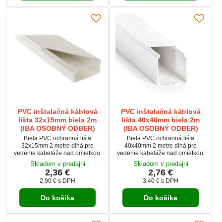
PVC inštalačná káblová
PVC inštalačná káblová
lišta 32x15mm biela 2m
lišta 40x40mm biela 2m
(IBA OSOBNÝ ODBER)
(IBA OSOBNÝ ODBER)
Biela PVC ochranná lišta
Biela PVC ochranná lišta
32x15mm 2 metre dlhá pre
40x40mm 2 metre dlhá pre
vedenie kabeláže nad omietkou.
vedenie kabeláže nad omietkou.
Skladom v predajni
Skladom v predajni
2,36 €
2,76 €
2,90 €
s DPH
3,40 €
s DPH
Do košíka
Do košíka