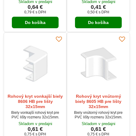
Skladom v predajni
Skladom v predajni
umožňuje bočné spájanie
0,64 €
0,41 €
viacerých klipov. Je vhodný na
0,79 €
s DPH
0,50 €
s DPH
montáž pomocou hmoždiniek
DSD alebo skrutiek s priemerom
Do košíka
Do košíka
4 mm. Vďaka svetlosivej farbe a
odolnosti voči teplotám je ideálny
pre vnútorné elektroinštalácie.
Rohový kryt vonkajší biely
Rohový kryt vnútorný
8606 HB pre lišty
biely 8605 HB pre lišty
32x15mm
32x15mm
Biely vonkajší rohový kryt pre
Biely vnútorný rohový kryt pre
PVC lišty rozmeru 32x15mm.
PVC lišty rozmeru 32x15mm.
Skladom v predajni
Skladom v predajni
0,61 €
0,61 €
0,75 €
s DPH
0,75 €
s DPH