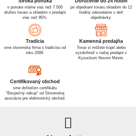
Široká ponuka
Doručenie do 24 hodín
v ponuke máme viac než 7.500
pri objednaní tovaru skladom do 12
druhov tovaru a skladom v predajni
hodiny odosielame v deň
viac než 95%.
objednávky.
Tradícia
Kamenná predajňa
sme slovenská firma s tradíciou od
Tovar si môžete kúpiť alebo
roku 2009.
vyzdvihnúť v našej predajni v
Kysuckom Novom Meste.
Certifikovaný obchod
sme držiteľom certifikátu
"Bezpečný nákup" od Slovenskej
asociácie pre elektronický obchod.