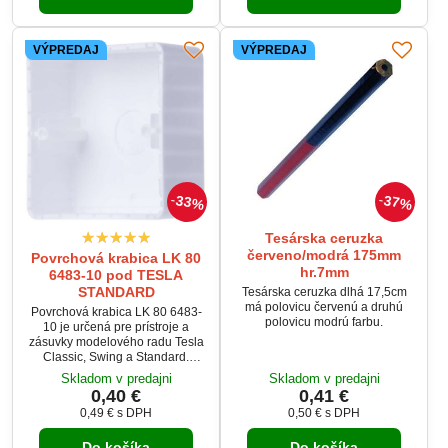
VÝPREDAJ
VÝPREDAJ
33%
37%
Tesárska ceruzka
červeno/modrá 175mm
Povrchová krabica LK 80
hr.7mm
6483-10 pod TESLA
STANDARD
Tesárska ceruzka dlhá 17,5cm
má polovicu červenú a druhú
Povrchová krabica LK 80 6483-
polovicu modrú farbu.
10 je určená pre prístroje a
zásuvky modelového radu Tesla
Classic, Swing a Standard.
Vďaka svojim kompaktným
Skladom v predajni
Skladom v predajni
rozmerom a bielej farbe je
0,40 €
0,41 €
ideálna pre povrchovú
0,49 €
s DPH
0,50 €
s DPH
elektroinštaláciu v
domácnostiach aj komerčných
Do košíka
Do košíka
priestoroch.