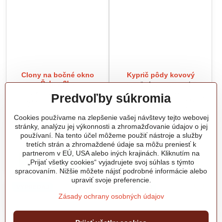
Clony na bočné okno
Kyprič pôdy kovový
Šelmy 2ks
Kyprič pôdy je vyrobený z
kvalitnej ocele. Jeho výhodou je
ada 2 kusov slnečných clôn s
Predvoľby súkromia
že hrany sa dajú obrúsiť a kyprič
prísavkami na okná automobilu.
ako taký môžte zavesiť a teda
Spôsob perforácie materiálu
ľahko uskladniť.
zaisťuje absorpciu cca 70%
Cookies používame na zlepšenie vašej návštevy tejto webovej
slnečných lúčov. Po použití je
stránky, analýzu jej výkonnosti a zhromažďovanie údajov o jej
Skladom v predajni
Skladom v predajni
možné clonu pohodlne zložiť
1,62 €
1,62 €
používaní. Na tento účel môžeme použiť nástroje a služby
späť do obalu. Tvar clony - ovál,
1,99 €
s DPH
1,99 €
s DPH
tretích strán a zhromaždené údaje sa môžu preniesť k
potlač motív Šelmy.
partnerom v EÚ, USA alebo iných krajinách. Kliknutím na
Do košíka
Do košíka
„Prijať všetky cookies“ vyjadrujete svoj súhlas s týmto
spracovaním. Nižšie môžete nájsť podrobné informácie alebo
upraviť svoje preferencie.
VÝPREDAJ
VÝPREDAJ
Zásady ochrany osobných údajov