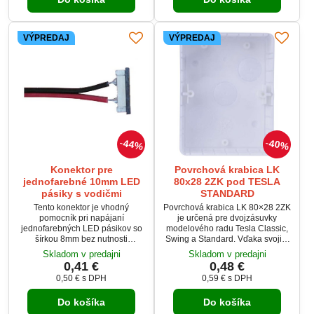
VÝPREDAJ
VÝPREDAJ
44%
40%
Konektor pre
Povrchová krabica LK
jednofarebné 10mm LED
80x28 2ZK pod TESLA
pásiky s vodičmi
STANDARD
Tento konektor je vhodný
Povrchová krabica LK 80×28 2ZK
pomocník pri napájaní
je určená pre dvojzásuvky
jednofarebných LED pásikov so
modelového radu Tesla Classic,
šírkou 8mm bez nutnosti
Swing a Standard. Vďaka svojim
spájkovania. jeden koniec
kompaktným rozmerom a bielej
Skladom v predajni
Skladom v predajni
jednoducho nacvaknete a na
farbe je ideálna na povrchovú
0,41 €
0,48 €
druhý privediete napájanie zo
elektroinštaláciu v
0,50 €
s DPH
0,59 €
s DPH
zdroja.
domácnostiach aj komerčných
priestoroch.
Do košíka
Do košíka