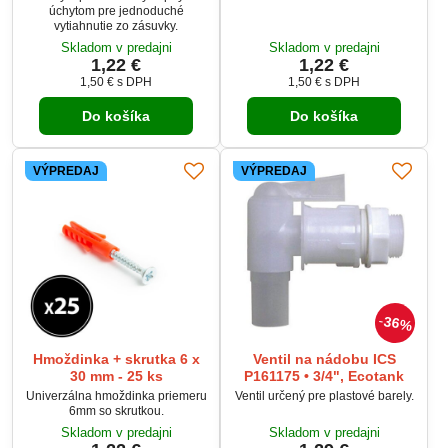
úchytom pre jednoduché
vytiahnutie zo zásuvky.
Skladom v predajni
Skladom v predajni
1,22 €
1,22 €
1,50 €
s DPH
1,50 €
s DPH
Do košíka
Do košíka
VÝPREDAJ
VÝPREDAJ
36%
Hmoždinka + skrutka 6 x
Ventil na nádobu ICS
30 mm - 25 ks
P161175 • 3/4", Ecotank
Univerzálna hmoždinka priemeru
Ventil určený pre plastové barely.
6mm so skrutkou.
Skladom v predajni
Skladom v predajni