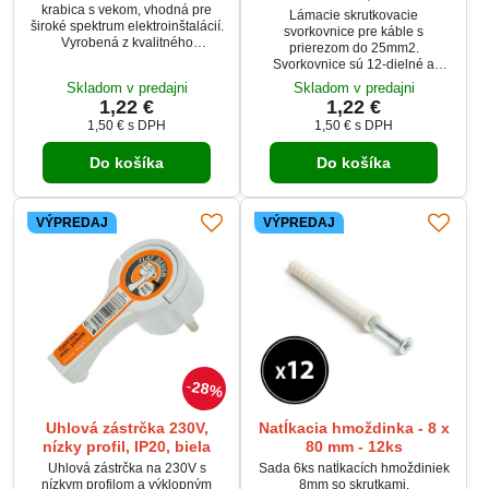
krabica s vekom, vhodná pre
Lámacie skrutkovacie
široké spektrum elektroinštalácií.
svorkovnice pre káble s
Vyrobená z kvalitného
prierezom do 25mm2.
samozhášavého PVC, poskytuje
Svorkovnice sú 12-dielné a
spoľahlivú ochranu
jednotlivé diely sa dajú od seba
Skladom v predajni
Skladom v predajni
elektroinštalácie a umožňuje
oddeliť lámaním alebo rezaním.
1,22 €
1,22 €
jednoduchú montáž starších aj
novších prístrojov.
1,50 €
s DPH
1,50 €
s DPH
Do košíka
Do košíka
VÝPREDAJ
VÝPREDAJ
28%
Uhlová zástrčka 230V,
Natĺkacia hmoždinka - 8 x
nízky profil, IP20, biela
80 mm - 12ks
Uhlová zástrčka na 230V s
Sada 6ks natĺkacích hmoždiniek
nízkym profilom a výklopným
8mm so skrutkami.