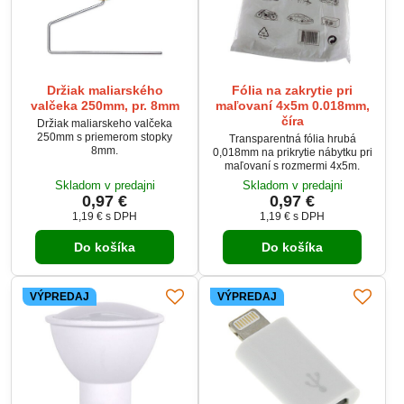
Držiak maliarského
Fólia na zakrytie pri
valčeka 250mm, pr. 8mm
maľovaní 4x5m 0.018mm,
číra
Držiak maliarskeho valčeka
250mm s priemerom stopky
Transparentná fólia hrubá
8mm.
0,018mm na prikrytie nábytku pri
maľovaní s rozmermi 4x5m.
Skladom v predajni
Skladom v predajni
0,97 €
0,97 €
1,19 €
s DPH
1,19 €
s DPH
Do košíka
Do košíka
VÝPREDAJ
VÝPREDAJ