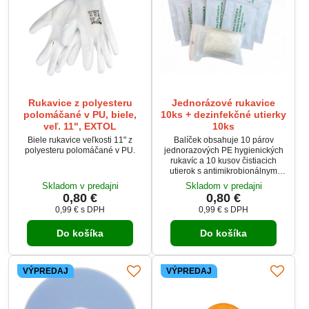
Rukavice z polyesteru
Jednorázové rukavice
polomáčané v PU, biele,
10ks + dezinfekčné utierky
veľ. 11", EXTOL
10ks
Biele rukavice veľkosti 11" z
Balíček obsahuje 10 párov
polyesteru polomáčané v PU.
jednorazových PE hygienických
rukavíc a 10 kusov čistiacich
utierok s antimikrobionálnym
účinkom.
Skladom v predajni
Skladom v predajni
0,80 €
0,80 €
0,99 €
s DPH
0,99 €
s DPH
Do košíka
Do košíka
VÝPREDAJ
VÝPREDAJ