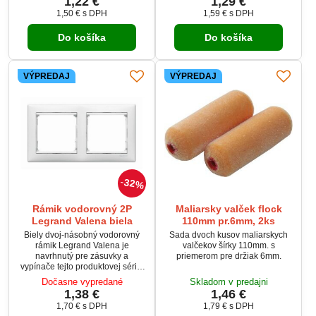
1,22 €
1,29 €
1,50 €
s DPH
1,59 €
s DPH
Do košíka
Do košíka
VÝPREDAJ
VÝPREDAJ
32%
Rámik vodorovný 2P
Maliarsky valček flock
Legrand Valena biela
110mm pr.6mm, 2ks
Biely dvoj-násobný vodorovný
Sada dvoch kusov maliarskych
rámik Legrand Valena je
valčekov šírky 110mm. s
navrhnutý pre zásuvky a
priemerom pre držiak 6mm.
vypínače tejto produktovej série.
Umožňuje estetické a praktické
Dočasne vypredané
Skladom v predajni
usporiadanie dvoch
1,38 €
1,46 €
elektroinštalačných prístrojov
1,70 €
s DPH
1,79 €
s DPH
vedľa seba. Vyrobený z