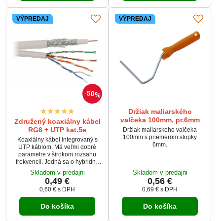
VÝPREDAJ
VÝPREDAJ
50%
Držiak maliarského
valčeka 100mm, pr.6mm
Združený koaxiálny kábel
RG6 + UTP kat.5e
Držiak maliarskeho valčeka
100mm s priemerom stopky
Koaxiálny kábel integrovaný s
6mm.
UTP káblom. Má veľmi dobré
parametre v širokom rozsahu
frekvencií. Jedná sa o hybridný
kábel vysokej triedy, ktorá sa
Skladom v predajni
Skladom v predajni
skladá z koaxu 75 Ω spojeného
0,49 €
0,56 €
mostíkom s počítačovou krútenou
0,60 €
s DPH
0,69 €
s DPH
dvojlinkou.
Do košíka
Do košíka