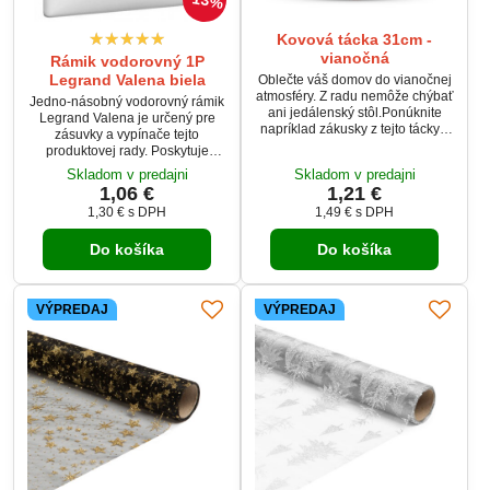
13%
Kovová tácka 31cm -
vianočná
Rámik vodorovný 1P
Legrand Valena biela
Oblečte váš domov do vianočnej
atmosféry. Z radu nemôže chýbať
Jedno-násobný vodorovný rámik
ani jedálenský stôl.Ponúknite
Legrand Valena je určený pre
napríklad zákusky z tejto tácky s
zásuvky a vypínače tejto
vianočným motívom alebo ju
produktovej rady. Poskytuje
používajte počas večere.
estetické a funkčné zakončenie
Skladom v predajni
Skladom v predajni
elektroinštalačných prístrojov v
1,06 €
1,21 €
interiéri. Vďaka kvalitnému
1,30 €
s DPH
1,49 €
s DPH
materiálu a precíznemu
spracovaniu je rámik odolný a
Do košíka
Do košíka
ľahko čistiteľný.
VÝPREDAJ
VÝPREDAJ