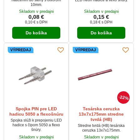
10mm.
Skladom v predajni
Skladom v predajni
0,08 €
0,15 €
0,10 €
s DPH
0,18 €
s DPH
Do košíka
Do košíka
VÝPREDAJ
VÝPREDAJ
22%
Spojka PIN pre LED
Tesárska ceruzka
hadicu 5050 a flexošnúru
13x7x175mm stredne
tvrdá (HB)
Spojka slúži k prepojeniu LED
hadice s čipom 5050 a flexo
Stredne tvrdá (HB) tesárska
šnúry.
ceruzka 13x7x175mm.
Skladom v predajni
Skladom v predajni