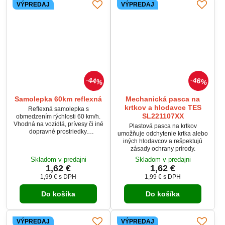
VÝPREDAJ
VÝPREDAJ
44%
46%
Samolepka 60km reflexná
Mechanická pasca na
krtkov a hlodavce TES
Reflexná samolepka s
SL221107XX
obmedzením rýchlosti 60 km/h.
Vhodná na vozidlá, prívesy či iné
Plastová pasca na krtkov
dopravné prostriedky.
umožňuje odchytenie krtka alebo
Zabezpečuje vysokú viditeľnosť
iných hlodavcov a rešpektujú
aj v tme.
zásady ochrany prírody.
Skladom v predajni
Skladom v predajni
1,62 €
1,62 €
1,99 €
s DPH
1,99 €
s DPH
Do košíka
Do košíka
VÝPREDAJ
VÝPREDAJ