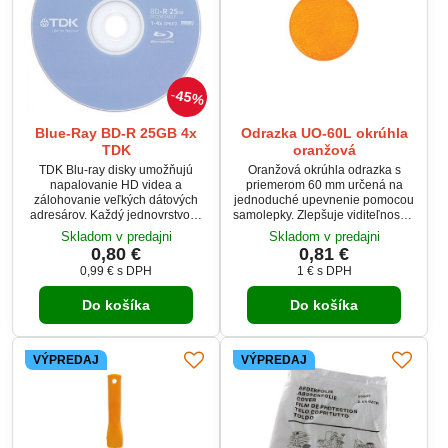
45%
Blue-Ray BD-R 25GB 4x
Odrazka UO-60L okrúhla
TDK
oranžová
TDK Blu-ray disky umožňujú
Oranžová okrúhla odrazka s
napalovanie HD videa a
priemerom 60 mm určená na
zálohovanie veľkých dátových
jednoduché upevnenie pomocou
adresárov. Každý jednovrstvový
samolepky. Zlepšuje viditeľnosť a
25GB disk umožňuje až 5
bezpečnosť vozidiel, prívesov či
Skladom v predajni
Skladom v predajni
násobok kapacity bežného DVD,
iných povrchov.
0,80 €
0,81 €
uloženie až 2 hodín videa v
0,99 €
s DPH
1 €
s DPH
kvalite HD a zároveň podporuje
priepustnosť 72Mbps.
Do košíka
Do košíka
VÝPREDAJ
VÝPREDAJ