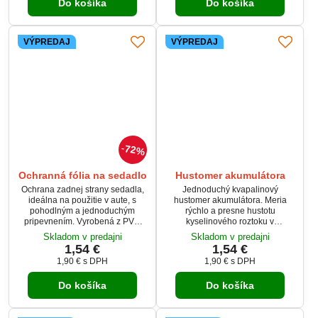
Do košíka
Do košíka
VÝPREDAJ
VÝPREDAJ
72%
Ochranná fólia na sedadlo
Hustomer akumulátora
Ochrana zadnej strany sedadla,
Jednoduchý kvapalinový
ideálna na použitie v aute, s
hustomer akumulátora. Meria
pohodlným a jednoduchým
rýchlo a presne hustotu
pripevnením. Vyrobená z PVC
kyselinového roztoku v
materiálu v transparentnej farbe s
autobatérii.Dlhšie prevedenie je
Skladom v predajni
Skladom v predajni
čiernym olemovaním. Chráni
vhodné pre presnejšie meranie a
1,54 €
1,54 €
sedadlo pred poškriabaním a
jednoduchšie odčítanie
1,90 €
s DPH
1,90 €
s DPH
nečistotami.
nameraných hodnôt.
Do košíka
Do košíka