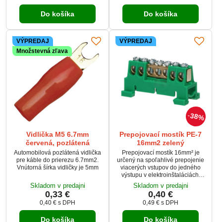
Do košíka
Do košíka
VÝPREDAJ
VÝPREDAJ
Množstevná zľava
38%
Vidlička M5 6.7mm
Prepojovací mostík PE-7
červená, pozlátená
16mm2 zelený
Automobilová pozlátená vidlička
Prepojovací mostík 16mm² je
pre káble do prierezu 6.7mm2.
určený na spoľahlivé prepojenie
Vnútorná šírka vidličky je 5mm
viacerých vstupov do jedného
výstupu v elektroinštaláciách.
Jednoduchá montáž na DIN lištu
Skladom v predajni
Skladom v predajni
zaisťuje rýchlu a bezpečnú
0,33 €
0,40 €
inštaláciu v rozvádzačoch.
0,40 €
s DPH
0,49 €
s DPH
Zelené farebné prevedenie
umožňuje ľahkú identifikáciu
Do košíka
Do košíka
vodičov a správne zapojenie.