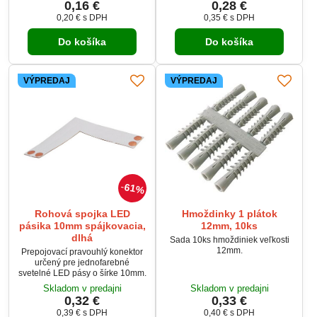
0,16 €
0,28 €
0,20 €
s DPH
0,35 €
s DPH
Do košíka
Do košíka
VÝPREDAJ
VÝPREDAJ
61%
Rohová spojka LED
Hmoždinky 1 plátok
pásika 10mm spájkovacia,
12mm, 10ks
dlhá
Sada 10ks hmoždiniek veľkosti
12mm.
Prepojovací pravouhlý konektor
určený pre jednofarebné
svetelné LED pásy o šírke 10mm.
Skladom v predajni
Skladom v predajni
0,32 €
0,33 €
0,39 €
s DPH
0,40 €
s DPH