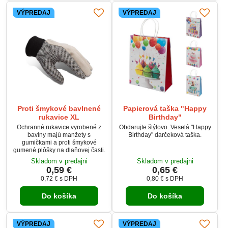
VÝPREDAJ
VÝPREDAJ
Proti šmykové bavlnené
Papierová taška "Happy
rukavice XL
Birthday"
Ochranné rukavice vyrobené z
Obdarujte štýlovo. Veselá "Happy
bavlny majú manžety s
Birthday" darčeková taška.
gumičkami a proti šmykové
gumené plôšky na dlaňovej časti.
Skladom v predajni
Skladom v predajni
0,59 €
0,65 €
0,72 €
s DPH
0,80 €
s DPH
Do košíka
Do košíka
VÝPREDAJ
VÝPREDAJ