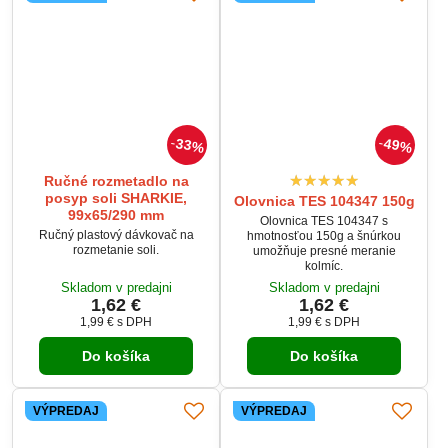
33%
49%
Ručné rozmetadlo na
posyp soli SHARKIE,
Olovnica TES 104347 150g
99x65/290 mm
Olovnica TES 104347 s
Ručný plastový dávkovač na
hmotnosťou 150g a šnúrkou
rozmetanie soli.
umožňuje presné meranie
kolmíc.
Skladom v predajni
Skladom v predajni
1,62 €
1,62 €
1,99 €
s DPH
1,99 €
s DPH
Do košíka
Do košíka
VÝPREDAJ
VÝPREDAJ