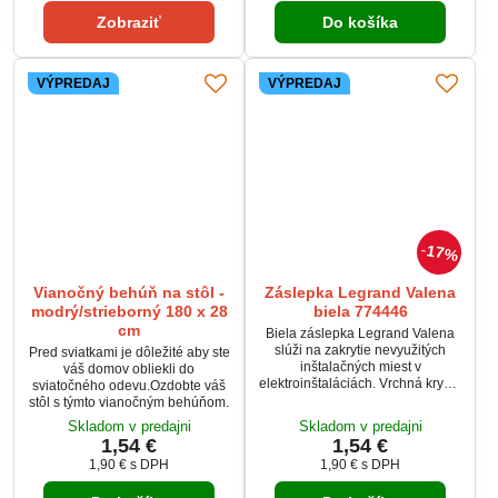
odolného plastu, ktorý
Zobraziť
Do košíka
zabezpečuje dlhú životnosť a
jednoduchú údržbu.
VÝPREDAJ
VÝPREDAJ
17%
Vianočný behúň na stôl -
Záslepka Legrand Valena
modrý/strieborný 180 x 28
biela 774446
cm
Biela záslepka Legrand Valena
slúži na zakrytie nevyužitých
Pred sviatkami je dôležité aby ste
inštalačných miest v
váš domov obliekli do
elektroinštaláciách. Vrchná krycia
sviatočného odevu.Ozdobte váš
krytka je pevne pripevnená ku
stôl s týmto vianočným behúňom.
kovovej montážnej doske, ktorá
Skladom v predajni
Skladom v predajni
obsahuje otvory pre jednoduché
1,54 €
1,54 €
upevnenie skrutkami do
1,90 €
s DPH
1,90 €
s DPH
inštalačnej krabice.