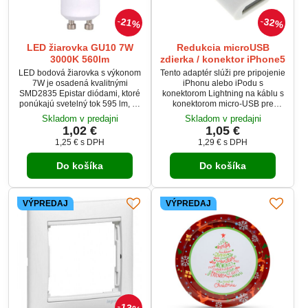
21%
32%
LED žiarovka GU10 7W
Redukcia microUSB
3000K 560lm
zdierka / konektor iPhone5
LED bodová žiarovka s výkonom
Tento adaptér slúži pre pripojenie
7W je osadená kvalitnými
iPhonu alebo iPodu s
SMD2835 Epistar diódami, ktoré
konektorom Lightning na káblu s
ponúkajú svetelný tok 595 lm, čo
konektorom micro-USB pre
zodpovedá približne 48W
synchronizáciu nabíjanie, alebo
Skladom v predajni
Skladom v predajni
halogénu. Vyžaruje teplé biele
ku kompatibilnej nabíjačke s
1,02 €
1,05 €
svetlo s teplotou 3000K a má
konektorom mikro USB.
1,25 €
s DPH
1,29 €
s DPH
široký uhol svietenia 120°,
ideálny pre rovnomerné
Do košíka
Do košíka
osvetlenie miestností.
VÝPREDAJ
VÝPREDAJ