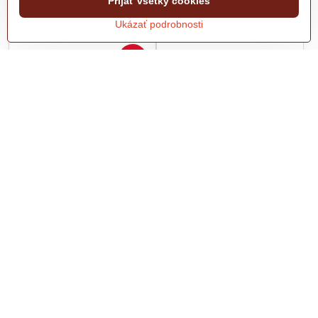
Prijať všetky cookies
Ukázať podrobnosti
43%
Šnúra USB A - microUSB
Uhlík 6x9x11.5mm Makita
1.5m špirála biela
1ks
Biela prepojovacia šnúra USB na
Uhlík pre elektrické náradie
microUSB vhodná pre mobily,
Makia.
tablety a pod. Dĺžka šnúry je
natiahnutí 1,5 metra.
Skladom v predajni
Skladom v predajni
1,79 €
1,85 €
2,20 €
s DPH
2,28 €
s DPH
Do košíka
Do košíka
VÝPREDAJ
VÝPREDAJ