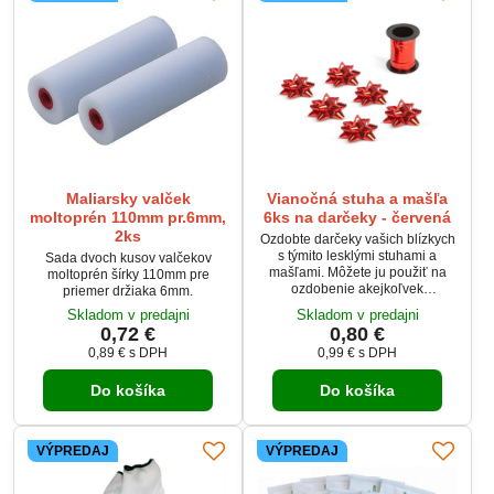
Maliarsky valček
Vianočná stuha a mašľa
moltoprén 110mm pr.6mm,
6ks na darčeky - červená
2ks
Ozdobte darčeky vašich blízkych
s týmito lesklými stuhami a
Sada dvoch kusov valčekov
mašľami. Môžete ju použiť na
moltoprén šírky 110mm pre
ozdobenie akejkoľvek
priemer držiaka 6mm.
darčekovej krabice alebo aj na
Skladom v predajni
Skladom v predajni
viazanie kytíc. V jednom balení
0,72 €
0,80 €
nájdete 6 ks mašlí a 1 stuhu.
0,89 €
s DPH
0,99 €
s DPH
Do košíka
Do košíka
VÝPREDAJ
VÝPREDAJ