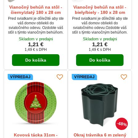
Vianočný behúň na stôl -
Vianočný behúň na stôl -
čierny/zlatý 180 x 28 cm
biely/biely - 180 x 28 cm
Pred sviatkami je dôležité aby ste
Pred sviatkami je dôležité aby ste
váš domov obliekli do
váš domov obliekli do
sviatočného odevu. Ozdobte váš
sviatočného odevu.Ozdobte váš
stôl s týmto vianočným behúňom.
stôl s týmto vianočným behúňom.
Skladom v predajni
Skladom v predajni
1,21 €
1,21 €
1,49 €
s DPH
1,49 €
s DPH
Do košíka
Do košíka
VÝPREDAJ
VÝPREDAJ
48%
Kovová tácka 31cm -
Okraj trávnika 6 m zelený