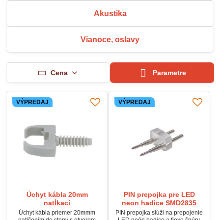
Akustika
Vianoce, oslavy
Cena
Parametre
VÝPREDAJ
VÝPREDAJ
Úchyt kábla 20mm
PIN prepojka pre LED
natĺkací
neon hadice SMD2835
Úchyt kábla priemer 20mmm
PIN prepojka slúži na prepojenie
natlčením do steny s otvorom
LED neón hadice a flexo šnúry.