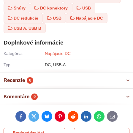
Šnúry
DC konektory
USB
DC redukcie
USB
Napájacie DC
USB A, USB B
Doplnkové informácie
Kategória:
Napájacie DC
Typ:
DC, USB-A
Recenzie
0
Komentáre
0
Facebook
Twitter
Bluesky
Pinterest
Reddit
LinkedIn
WhatsApp
E-
mail
Predchádzajúci