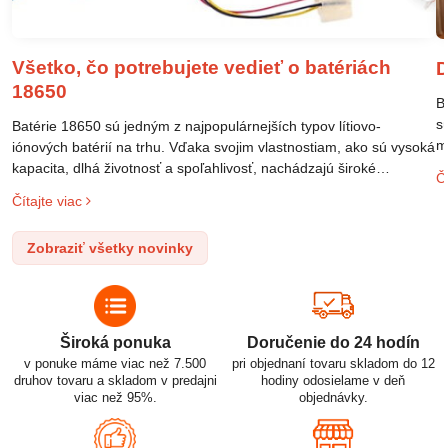
Všetko, čo potrebujete vedieť o batériách
D
18650
B
s
Batérie 18650 sú jedným z najpopulárnejších typov lítiovo-
m
iónových batérií na trhu. Vďaka svojim vlastnostiam, ako sú vysoká
m
kapacita, dlhá životnosť a spoľahlivosť, nachádzajú široké
Čí
o
uplatnenie v rôznych oblastiach – od elektronických zariadení až
Čítajte viac
l
po elektrické vozidlá. Pochopenie ich delenia, označovania a
n
správneho používania je kľúčom k ich efektívnemu a bezpečnému
Zobraziť všetky novinky
p
využitiu.
Široká ponuka
Doručenie do 24 hodín
v ponuke máme viac než 7.500
pri objednaní tovaru skladom do 12
druhov tovaru a skladom v predajni
hodiny odosielame v deň
viac než 95%.
objednávky.