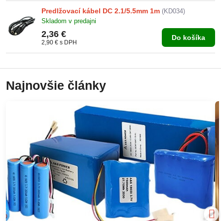
Predlžovací kábel DC 2.1/5.5mm 1m
(KD034)
Skladom v predajni
2,36 €
Do košíka
2,90 €
s DPH
Najnovšie články