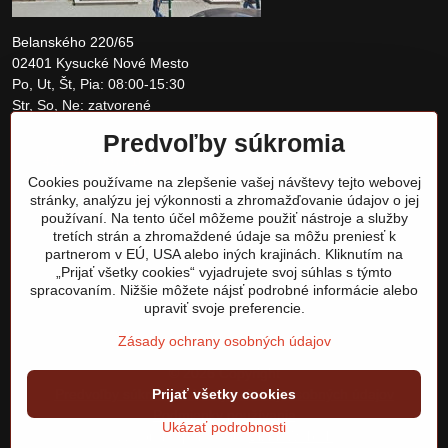
Belanského 220/65
02401 Kysucké Nové Mesto
Po, Ut, Št, Pia: 08:00-15:30
Str, So, Ne: zatvorené
Predvoľby súkromia
+421 907 097810
Cookies používame na zlepšenie vašej návštevy tejto webovej
obchod@tomshardware.sk
stránky, analýzu jej výkonnosti a zhromažďovanie údajov o jej
používaní. Na tento účel môžeme použiť nástroje a služby
tretích strán a zhromaždené údaje sa môžu preniesť k
partnerom v EÚ, USA alebo iných krajinách. Kliknutím na
„Prijať všetky cookies“ vyjadrujete svoj súhlas s týmto
spracovaním. Nižšie môžete nájsť podrobné informácie alebo
upraviť svoje preferencie.
Zásady ochrany osobných údajov
©
2026
Copyright
Predvoľby súkromia
Zásady ochrany osobných údajov
Prijať všetky cookies
Podmienky používania
Ukázať podrobnosti
Vytvorené pomocou:
BiznisWeb.sk