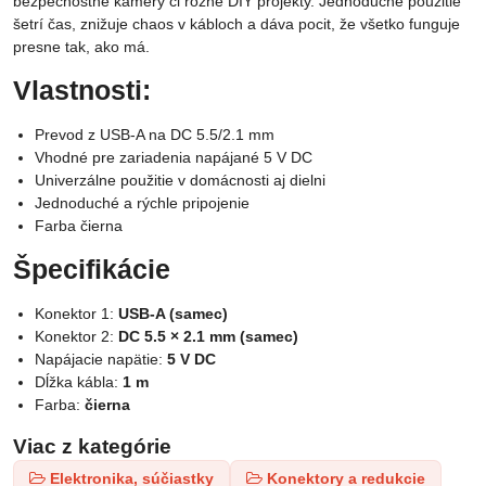
bezpečnostné kamery či rôzne DIY projekty. Jednoduché použitie
šetrí čas, znižuje chaos v kábloch a dáva pocit, že všetko funguje
presne tak, ako má.
Vlastnosti:
Prevod z USB-A na DC 5.5/2.1 mm
Vhodné pre zariadenia napájané 5 V DC
Univerzálne použitie v domácnosti aj dielni
Jednoduché a rýchle pripojenie
Farba čierna
Špecifikácie
Konektor 1:
USB-A (samec)
Konektor 2:
DC 5.5 × 2.1 mm (samec)
Napájacie napätie:
5 V DC
Dĺžka kábla:
1 m
Farba:
čierna
Viac z kategórie
Elektronika, súčiastky
Konektory a redukcie