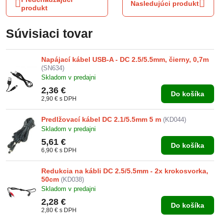
Nasledujúci produkt
produkt
Súvisiaci tovar
Napájací kábel USB-A - DC 2.5/5.5mm, čierny, 0,7m
(SN634)
Skladom v predajni
2,36 €
Do košíka
2,90 €
s DPH
Predlžovací kábel DC 2.1/5.5mm 5 m
(KD044)
Skladom v predajni
5,61 €
Do košíka
6,90 €
s DPH
Redukcia na kábli DC 2.5/5.5mm - 2x krokosvorka,
50cm
(KD038)
Skladom v predajni
2,28 €
Do košíka
2,80 €
s DPH