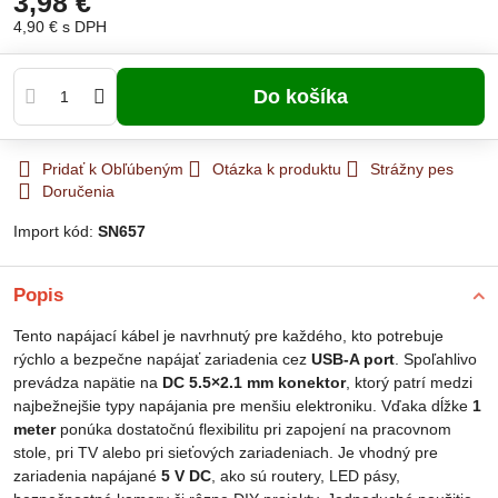
3,98 €
4,90 €
s DPH
Do košíka
Pridať k Obľúbeným
Otázka k produktu
Strážny pes
Doručenia
Import kód:
SN657
Popis
Tento napájací kábel je navrhnutý pre každého, kto potrebuje
rýchlo a bezpečne napájať zariadenia cez
USB-A port
. Spoľahlivo
prevádza napätie na
DC 5.5×2.1 mm konektor
, ktorý patrí medzi
najbežnejšie typy napájania pre menšiu elektroniku. Vďaka dĺžke
1
meter
ponúka dostatočnú flexibilitu pri zapojení na pracovnom
stole, pri TV alebo pri sieťových zariadeniach. Je vhodný pre
zariadenia napájané
5 V DC
, ako sú routery, LED pásy,