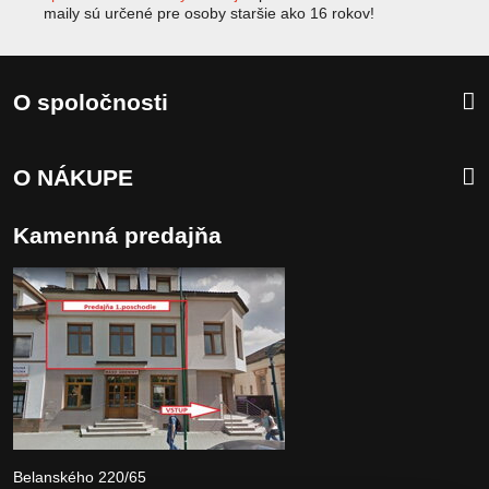
maily sú určené pre osoby staršie ako 16 rokov!
O spoločnosti
O NÁKUPE
Kamenná predajňa
Belanského 220/65