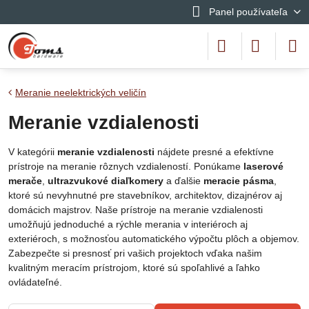
Panel používateľa
Meranie neelektrických veličín
Meranie vzdialenosti
V kategórii
meranie vzdialenosti
nájdete presné a efektívne
prístroje na meranie rôznych vzdialeností. Ponúkame
laserové
merače
,
ultrazvukové diaľkomery
a ďalšie
meracie pásma
,
ktoré sú nevyhnutné pre stavebníkov, architektov, dizajnérov aj
domácich majstrov. Naše prístroje na meranie vzdialenosti
umožňujú jednoduché a rýchle merania v interiéroch aj
exteriéroch, s možnosťou automatického výpočtu plôch a objemov.
Zabezpečte si presnosť pri vašich projektoch vďaka našim
kvalitným meracím prístrojom, ktoré sú spoľahlivé a ľahko
ovládateľné.