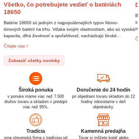
Všetko, čo potrebujete vedieť o batériách
D
18650
B
s
Batérie 18650 sú jedným z najpopulárnejších typov lítiovo-
m
iónových batérií na trhu. Vďaka svojim vlastnostiam, ako sú vysoká
m
kapacita, dlhá životnosť a spoľahlivosť, nachádzajú široké
Čí
o
uplatnenie v rôznych oblastiach – od elektronických zariadení až
Čítajte viac
l
po elektrické vozidlá. Pochopenie ich delenia, označovania a
n
správneho používania je kľúčom k ich efektívnemu a bezpečnému
Zobraziť všetky novinky
p
využitiu.
Široká ponuka
Doručenie do 24 hodín
v ponuke máme viac než 7.500
pri objednaní tovaru skladom do 12
druhov tovaru a skladom v predajni
hodiny odosielame v deň
viac než 95%.
objednávky.
Tradícia
Kamenná predajňa
sme slovenská firma s tradíciou od
Tovar si môžete kúpiť alebo