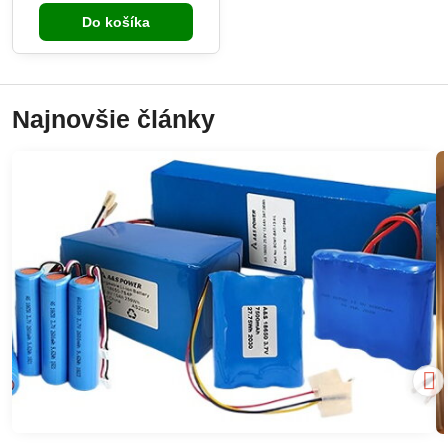
plochy a objem, sčítavanie
Do košíka
vzdialeností a uloženie až 30
meraní do pamäte. V meracom
prístroji je zabudovaná aj
vodováha.
Najnovšie články