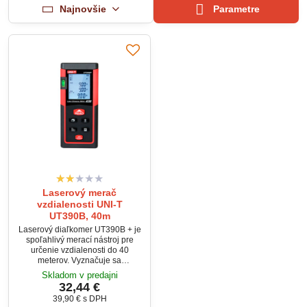
Najnovšie
Parametre
Laserový merač
vzdialenosti UNI-T
UT390B, 40m
Laserový diaľkomer UT390B + je
spoľahlivý merací nástroj pre
určenie vzdialenosti do 40
meterov. Vyznačuje sa
mimoriadnou presnosťou,
Skladom v predajni
rýchlou odozvou a dlhou
32,44 €
meracou vzdialenosťou. Okrem
39,90 €
s DPH
vzdialenosti meria aj obsah