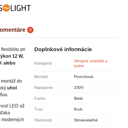
omentáre
0
Doplnkové informácie
exibilitu pri
výkon 12 W,
Stropné svietidlá a
 K alebo
Kategória:
lustre
Montáž:
Povrchová
a montáž do
Napájanie:
230V
roký
uhol
ňov.
Farba:
Biele
tnosť LED až
Tvar:
Kruh
Vďaka
o moderných
Vlastnosti:
Stmievateľné