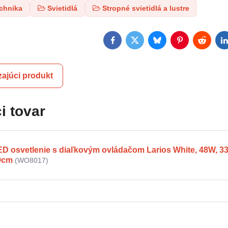
echnika
Svietidlá
Stropné svietidlá a lustre
Facebook
Twitter
Bluesky
Pinterest
Reddit
L
ajúci produkt
i tovar
ED osvetlenie s diaľkovým ovládačom Larios White, 48W, 3
9cm
(WO8017)