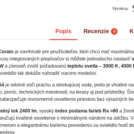
Výrobca:
Popis
Recenzie
K
0
Corato
je navrhnuté pre používateľov, ktorí chcú mať maximálnu fl
ocou integrovaných prepínačov si môžete jednoducho nastaviť
 W
a zároveň zvoliť požadovanú
teplotu svetla – 3000 K, 4000
svietidlo tak dokáže nahradiť viacero modelov.
54
je odolné voči prachu a striekajúcej vode, preto je vhodné n
, pivníc, technických miestností, na terasy aj pod prístrešky. Ši
zabezpečuje rovnomerné osvetlenie priestoru bez výrazných tie
elný tok 2400 lm
, vysoký
index podania farieb Ra >80
a živo
ručujú kvalitné osvetlenie s minimálnymi nárokmi na údržbu. 
merom a elegantnému bielemu prevedeniu sa svietidlo hodí d
eriérov.