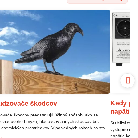
Kedy pou
udzovače škodcov
napätia
vače škodcov predstavujú účinný spôsob, ako sa
nežiaduceho hmyzu, hlodavcov a iných škodcov bez
Stabilizátor n
a chemických prostriedkov. V posledných rokoch sa stali
výstupné napä
opulárne vďaka svojej efektivite a šetrnosti k životnému
napätie kolíše