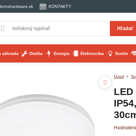
tomshardware.sk
KONTAKTY
Hľadať
 záhrada
Dielňa
Energia
Elektronika
Svetlo
Úvod
Sv
LED 
IP54
30c
Hodnoten