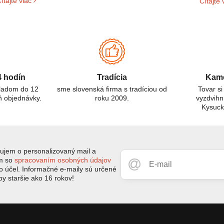
ítajte viac
Čítajte 
ú oxid uhoľnatý (CO) a oxid uhličitý (CO₂). Aj keď ich názvy
prostre
nejú podobne, ide o odlišné látky s rôznymi vlastnosťami a
izikami. Tento článok sa zameriava na rozdiely medzi CO a
O₂ detektormi, ich použitie a dôležitosť pre ochranu zdravia.
4 hodín
Tradícia
Kame
kladom do 12
sme slovenská firma s tradíciou od
Tovar si
ň objednávky.
roku 2009.
vyzdvihn
Kysuc
jem o personalizovaný mail a
ím so
spracovaním osobných údajov
to účel. Informačné e-maily sú určené
by staršie ako 16 rokov!