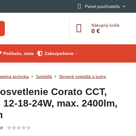
Panel používateľa
Nákupný košík
0 €
Počítače, siete
Zabezpečenie
etelná technika
Svietidlá
Stropné svietidlá a lustre
osvetlenie Corato CCT,
, 12-18-24W, max. 2400lm,
m
ie