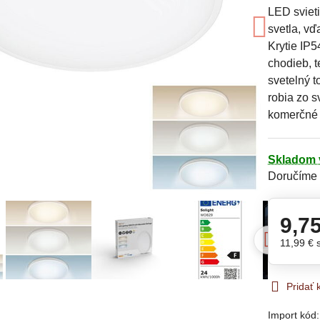
LED sviet
svetla, v
Krytie IP5
chodieb, t
svetelný 
robia zo s
komerčné 
Skladom 
Doručíme
9,7
11,99 €
Pridať
Import kód