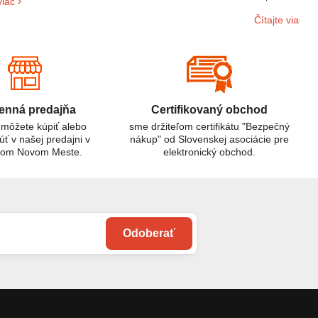
viac
diu.
elektroniky p
Čítajte viac
sieti. Ak mát
domácnosti al
riešením.
nná predajňa
Certifikovaný obchod
 môžete kúpiť alebo
sme držiteľom certifikátu "Bezpečný
úť v našej predajni v
nákup" od Slovenskej asociácie pre
kom Novom Meste.
elektronický obchod.
Odoberať