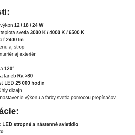
ti:
ý výkon
12 / 18 / 24 W
 teplota svetla
3000 K / 4000 K / 6500 K
 až
2400 lm
enu aj strop
teriér aj exteriér
ia
120°
a farieb
Ra >80
osť LED
25 000 hodín
hly dizajn
nastavenie výkonu a farby svetla pomocou prepínačov
ácie:
u:
LED stropné a nástenné svietidlo
to