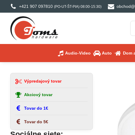
+421 907 097810
obchod@
(PO-UT-ŠT-PIA) 08:00-15:30)
Audio-Video
Auto
Dom a
Výpredajový tovar
Akciový tovar
Tovar do 1€
Tovar do 5€
Sociálne siete: