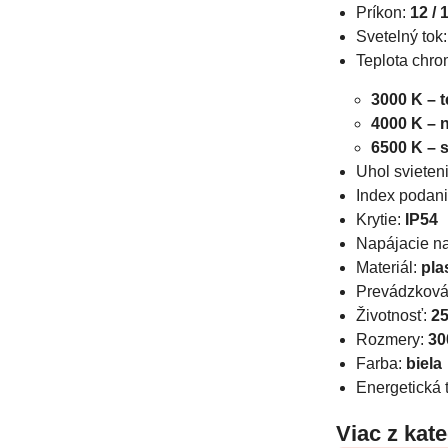
Príkon:
12 / 
Svetelný tok
Teplota chrom
3000 K – t
4000 K – n
6500 K – 
Uhol svieten
Index podani
Krytie:
IP54
Napájacie n
Materiál:
pla
Prevádzková 
Životnosť:
25
Rozmery:
30
Farba:
biela
Energetická 
Viac z kat