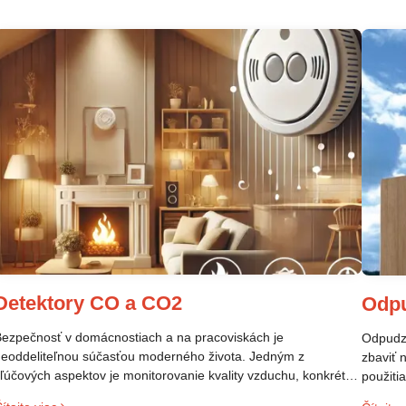
Detektory CO a CO2
Odp
ezpečnosť v domácnostiach a na pracoviskách je
Odpudzo
eoddeliteľnou súčasťou moderného života. Jedným z
zbaviť 
ľúčových aspektov je monitorovanie kvality vzduchu, konkrétne
použiti
rítomnosti plynov, ktoré môžu ohroziť zdravie. Dva takéto plyny
veľmi p