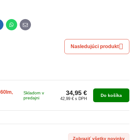
inkedIn
WhatsApp
E-
mail
Nasledujúci produkt
360lm,
34,95 €
Skladom v
Do košíka
predajni
42,99 €
s DPH
Zobraziť všetky novinky