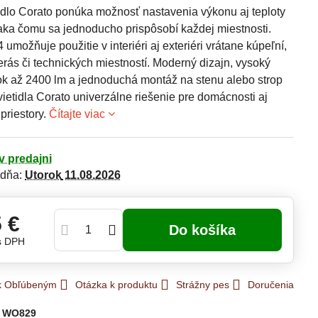
idlo Corato ponúka možnosť nastavenia výkonu aj teploty
ďaka čomu sa jednoducho prispôsobí každej miestnosti.
4 umožňuje použitie v interiéri aj exteriéri vrátane kúpeľní,
erás či technických miestností. Moderný dizajn, vysoký
tok až 2400 lm a jednoduchá montáž na stenu alebo strop
vietidla Corato univerzálne riešenie pre domácnosti aj
priestory.
Čítajte viac
v predajni
 dňa:
Utorok
11.08.2026
5 €
Do košíka
s DPH
 k Obľúbeným
Otázka k produktu
Strážny pes
Doručenia
:
WO829