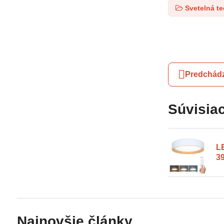
Svetelná t
Predchádz
Súvisiac
L
3
Najnovšie články