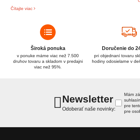
Č
s
široké uplatnenie v rôznych oblastiach – od elektronických
Čítajte viac
z
zariadení až po elektrické vozidlá. Pochopenie ich delenia,
r
označovania a správneho používania je kľúčom k ich
C
efektívnemu a bezpečnému využitiu.
Široká ponuka
Doručenie do 2
v ponuke máme viac než 7.500
pri objednaní tovaru s
druhov tovaru a skladom v predajni
hodiny odosielame v de
viac než 95%.
Mám záu
Newsletter
suhlas
pre ten
Odoberať naše novinky:
pre oso