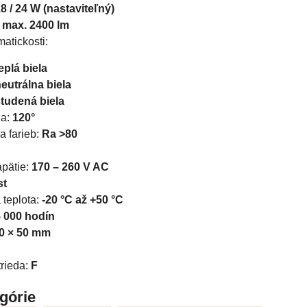
18 / 24 W (nastaviteľný)
:
max. 2400 lm
atickosti:
eplá biela
eutrálna biela
studená biela
ia:
120°
a farieb:
Ra >80
apätie:
170 – 260 V AC
st
teplota:
-20 °C až +50 °C
 000 hodín
0 × 50 mm
trieda:
F
egórie