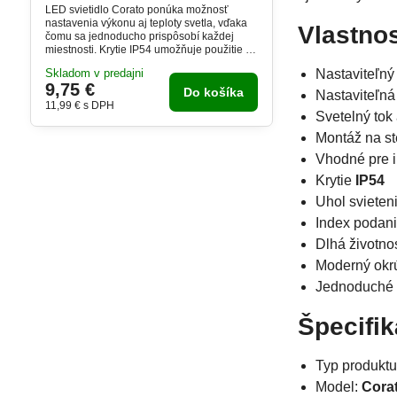
LED svietidlo Corato ponúka možnosť
nastavenia výkonu aj teploty svetla, vďaka
Vlastnos
čomu sa jednoducho prispôsobí každej
miestnosti. Krytie IP54 umožňuje použitie v
interiéri aj exteriéri vrátane kúpeľní,
Skladom v predajni
Nastaviteľn
chodieb, terás či technických miestností.
9,75 €
Moderný dizajn, vysoký svetelný tok až
Do košíka
Nastaviteľná
2400 lm a jednoduchá montáž na stenu
11,99 €
s DPH
Svetelný tok
alebo strop robia zo svietidla Corato
univerzálne riešenie pre domácnosti aj...
Montáž na st
Vhodné pre in
Krytie
IP54
Uhol svieten
Index podani
Dlhá životn
Moderný okrú
Jednoduché 
Špecifik
Typ produkt
Model:
Cora