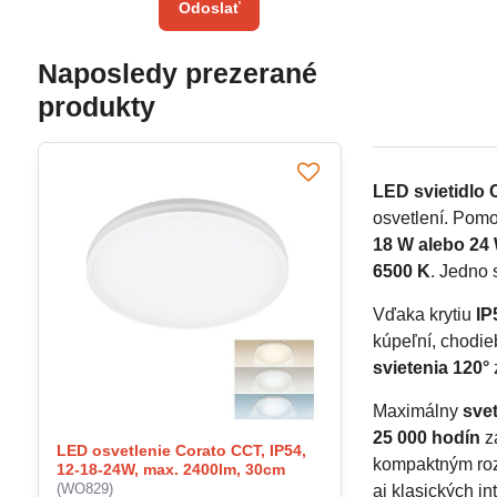
Odoslať
Naposledy prezerané
produkty
LED svietidlo 
osvetlení. Pom
18 W alebo 24
6500 K
. Jedno 
Vďaka krytiu
IP
kúpeľní, chodieb
svietenia 120°
Maximálny
svet
25 000 hodín
za
LED osvetlenie Corato CCT, IP54,
kompaktným roz
12-18-24W, max. 2400lm, 30cm
(WO829)
aj klasických int