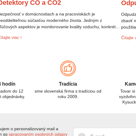
Detektory CO a CO2
Odp
ezpečnosť v domácnostiach a na pracoviskách je
Odpudzo
eoddeliteľnou súčasťou moderného života. Jedným z
zbaviť 
ľúčových aspektov je monitorovanie kvality vzduchu, konkrétne
použiti
rítomnosti plynov, ktoré môžu ohroziť zdravie. Dva takéto plyny
veľmi p
ítajte viac
Čítajte 
ú oxid uhoľnatý (CO) a oxid uhličitý (CO₂). Aj keď ich názvy
prostre
nejú podobne, ide o odlišné látky s rôznymi vlastnosťami a
izikami. Tento článok sa zameriava na rozdiely medzi CO a
O₂ detektormi, ich použitie a dôležitosť pre ochranu zdravia.
4 hodín
Tradícia
Kame
kladom do 12
sme slovenská firma s tradíciou od
Tovar si
ň objednávky.
roku 2009.
vyzdvihn
Kysuc
jem o personalizovaný mail a
ím so
spracovaním osobných údajov