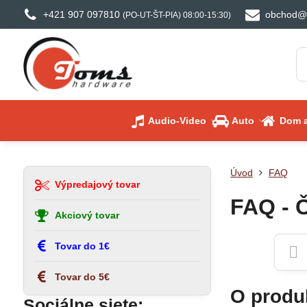
+421 907 097810
obchod@
(PO-UT-ŠT-PIA) 08:00-15:30)
Audio-Video
Auto
Dom a
Úvod
FAQ
Výpredajový tovar
FAQ - 
Akciový tovar
Tovar do 1€
Tovar do 5€
O produ
Sociálne siete: