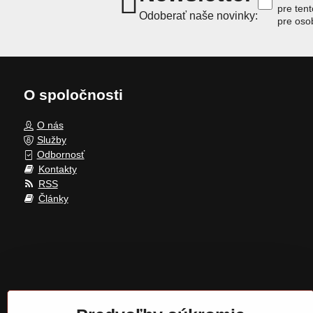
pre ten
Odoberať naše novinky:
pre oso
O spoločnosti
O nás
Služby
Odbornosť
Kontakty
RSS
Články