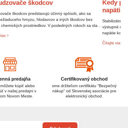
Kedy pou
udzovače škodcov
napätia
vače škodcov predstavujú účinný spôsob, ako sa
nežiaduceho hmyzu, hlodavcov a iných škodcov bez
Stabilizátor n
a chemických prostriedkov. V posledných rokoch sa stali
výstupné napä
opulárne vďaka svojej efektivite a šetrnosti k životnému
napätie kolíše
viac
diu.
elektroniky p
Čítajte viac
sieti. Ak mát
domácnosti al
riešením.
nná predajňa
Certifikovaný obchod
 môžete kúpiť alebo
sme držiteľom certifikátu "Bezpečný
úť v našej predajni v
nákup" od Slovenskej asociácie pre
kom Novom Meste.
elektronický obchod.