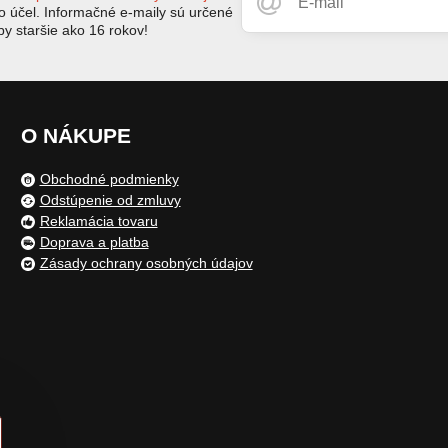
to účel. Informačné e-maily sú určené
by staršie ako 16 rokov!
O NÁKUPE
Obchodné podmienky
Odstúpenie od zmluvy
Reklamácia tovaru
Doprava a platba
Zásady ochrany osobných údajov