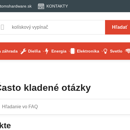
tomshardware.sk
KONTAKTY
Hľadať
 záhrada
Dielňa
Energia
Elektronika
Svetlo
Často kladené otázky
kte