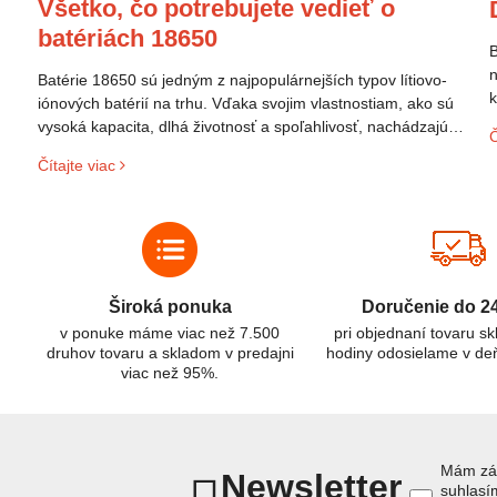
Všetko, čo potrebujete vedieť o
batériách 18650
B
n
Batérie 18650 sú jedným z najpopulárnejších typov lítiovo-
k
iónových batérií na trhu. Vďaka svojim vlastnostiam, ako sú
p
vysoká kapacita, dlhá životnosť a spoľahlivosť, nachádzajú
Č
s
široké uplatnenie v rôznych oblastiach – od elektronických
Čítajte viac
z
zariadení až po elektrické vozidlá. Pochopenie ich delenia,
r
označovania a správneho používania je kľúčom k ich
C
efektívnemu a bezpečnému využitiu.
Široká ponuka
Doručenie do 2
v ponuke máme viac než 7.500
pri objednaní tovaru s
druhov tovaru a skladom v predajni
hodiny odosielame v de
viac než 95%.
Mám záu
Newsletter
suhlas