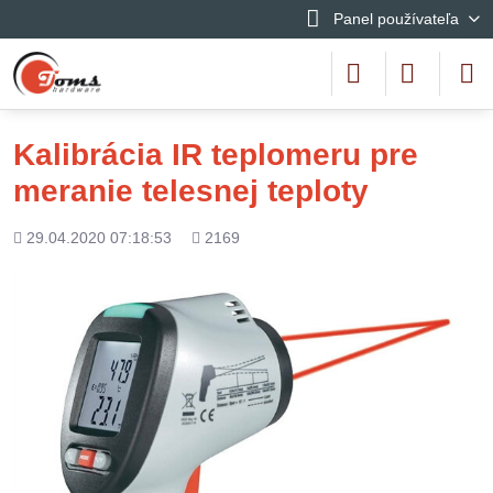
Panel používateľa
Kalibrácia IR teplomeru pre
meranie telesnej teploty
Pridané
Počet
29.04.2020 07:18:53
2169
zobrazení