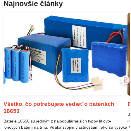
Najnovšie články
Všetko, čo potrebujete vedieť o batériách
D
18650
B
s
Batérie 18650 sú jedným z najpopulárnejších typov lítiovo-
m
iónových batérií na trhu. Vďaka svojim vlastnostiam, ako sú vysoká