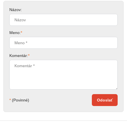
Názov:
Meno:
*
Komentár:
*
*
(Povinné)
Odoslať