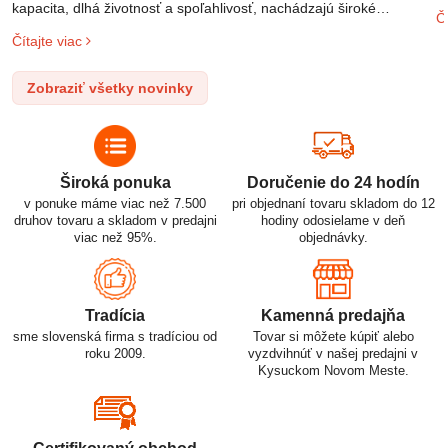
m
kapacita, dlhá životnosť a spoľahlivosť, nachádzajú široké
Čí
o
uplatnenie v rôznych oblastiach – od elektronických zariadení až
Čítajte viac
l
po elektrické vozidlá. Pochopenie ich delenia, označovania a
n
správneho používania je kľúčom k ich efektívnemu a bezpečnému
Zobraziť všetky novinky
p
využitiu.
Široká ponuka
Doručenie do 24 hodín
v ponuke máme viac než 7.500
pri objednaní tovaru skladom do 12
druhov tovaru a skladom v predajni
hodiny odosielame v deň
viac než 95%.
objednávky.
Tradícia
Kamenná predajňa
sme slovenská firma s tradíciou od
Tovar si môžete kúpiť alebo
roku 2009.
vyzdvihnúť v našej predajni v
Kysuckom Novom Meste.