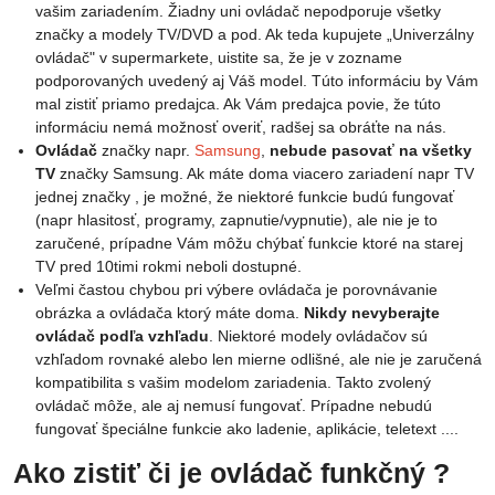
vašim zariadením. Žiadny uni ovládač nepodporuje všetky
značky a modely TV/DVD a pod. Ak teda kupujete „Univerzálny
ovládač" v supermarkete, uistite sa, že je v zozname
podporovaných uvedený aj Váš model. Túto informáciu by Vám
mal zistiť priamo predajca. Ak Vám predajca povie, že túto
informáciu nemá možnosť overiť, radšej sa obráťte na nás.
Ovládač
značky napr.
Samsung
,
nebude pasovať na všetky
TV
značky Samsung. Ak máte doma viacero zariadení napr TV
jednej značky , je možné, že niektoré funkcie budú fungovať
(napr hlasitosť, programy, zapnutie/vypnutie), ale nie je to
zaručené, prípadne Vám môžu chýbať funkcie ktoré na starej
TV pred 10timi rokmi neboli dostupné.
Veľmi častou chybou pri výbere ovládača je porovnávanie
obrázka a ovládača ktorý máte doma.
Nikdy nevyberajte
ovládač podľa vzhľadu
. Niektoré modely ovládačov sú
vzhľadom rovnaké alebo len mierne odlišné, ale nie je zaručená
kompatibilita s vašim modelom zariadenia. Takto zvolený
ovládač môže, ale aj nemusí fungovať. Prípadne nebudú
fungovať špeciálne funkcie ako ladenie, aplikácie, teletext ....
Ako zistiť či je ovládač funkčný ?