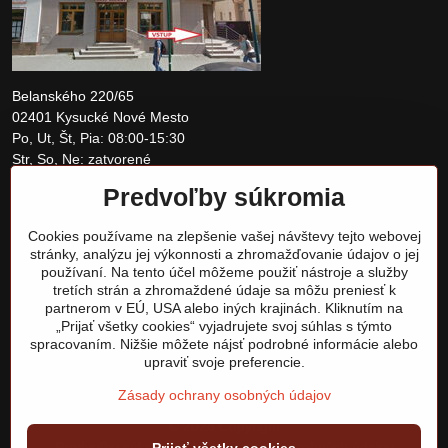
Belanského 220/65
02401 Kysucké Nové Mesto
Po, Ut, Št, Pia: 08:00-15:30
Str, So, Ne: zatvorené
Predvoľby súkromia
+421 907 097810
Cookies používame na zlepšenie vašej návštevy tejto webovej
obchod@tomshardware.sk
stránky, analýzu jej výkonnosti a zhromažďovanie údajov o jej
používaní. Na tento účel môžeme použiť nástroje a služby
tretích strán a zhromaždené údaje sa môžu preniesť k
partnerom v EÚ, USA alebo iných krajinách. Kliknutím na
„Prijať všetky cookies“ vyjadrujete svoj súhlas s týmto
spracovaním. Nižšie môžete nájsť podrobné informácie alebo
upraviť svoje preferencie.
Zásady ochrany osobných údajov
©
2026
Copyright
Predvoľby súkromia
Zásady ochrany osobných údajov