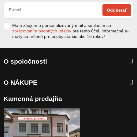
Odoberať
Mám záujem o personalizovaný mail a suhlasím so
spracovaním osobných údajov
pre tento účel. Informačné e-
maily sú určené pre osoby staršie ako 16 rokov!
O spoločnosti
O NÁKUPE
Kamenná predajňa