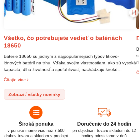
Všetko, čo potrebujete vedieť o batériách
D
18650
B
s
Batérie 18650 sú jedným z najpopulárnejších typov lítiovo-
m
iónových batérií na trhu. Vďaka svojim vlastnostiam, ako sú vysoká
m
kapacita, dlhá životnosť a spoľahlivosť, nachádzajú široké
Čí
o
uplatnenie v rôznych oblastiach – od elektronických zariadení až
Čítajte viac
l
po elektrické vozidlá. Pochopenie ich delenia, označovania a
n
správneho používania je kľúčom k ich efektívnemu a bezpečnému
Zobraziť všetky novinky
p
využitiu.
Široká ponuka
Doručenie do 24 hodín
v ponuke máme viac než 7.500
pri objednaní tovaru skladom do 12
druhov tovaru a skladom v predajni
hodiny odosielame v deň