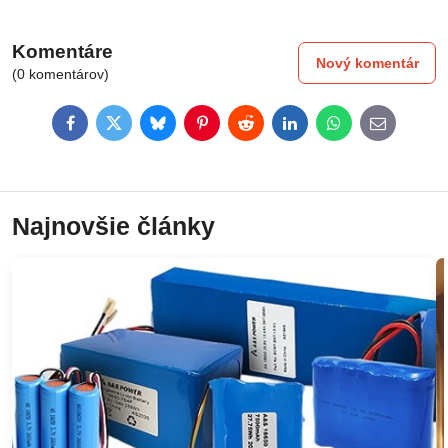
Komentáre
Nový komentár
(0 komentárov)
Facebook
Twitter
Bluesky
Pinterest
Reddit
LinkedIn
WhatsApp
E-
mail
Najnovšie články