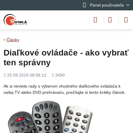
Panel používateľa
Články
Diaľkové ovládače - ako vybrať
ten správny
Pridané
Počet
25.09.2019 08:08:12
3490
zobrazení
Ak si neviete rady s výberom vhodného diaľkového ovládača k
vašej TV alebo DVD prehrávaču, prečítajte si tento krátky článok.