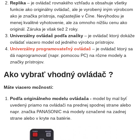
Replika
– je ovládač rovnakého vzhľadu a obsahuje všetky
funkcie ako originálny ovládač, ale je vyrobený iným výrobcom
ako je značka prístroja, najčastejšie v Číne. Nevýhodou je
menej kvalitné vyhotovenie, ale za omnoho nižšiu cenu ako
originál. Záruka je však tiež 2 roky.
Univerzálny ovládač podľa značky
– je ovládač ktorý dokáže
ovládať viacero model od jedného výrobcu prístrojov.
Univerzálny programovateľný ovládač
– je ovládač ktorý sa
dá naprogramovať (napr. pomocou PC) na rôzne modely a
značky prístrojov.
Ako vybrať vhodný ovládač ?
Máte viacero možnosti:
Podľa originálneho modelu ovládača -
model by mal byť
uvedený priamo na ovládači na prednej spodnej strane alebo
napr. značka PANASONIC má modely označené na zadnej
strane alebo v kryte na batérie.