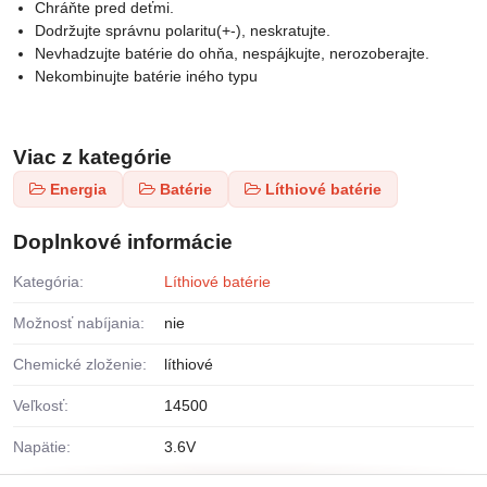
Chráňte pred deťmi.
Dodržujte správnu polaritu(+-), neskratujte.
Nevhadzujte batérie do ohňa, nespájkujte, nerozoberajte.
Nekombinujte batérie iného typu
Viac z kategórie
Energia
Batérie
Líthiové batérie
Doplnkové informácie
Kategória:
Líthiové batérie
Možnosť nabíjania:
nie
Chemické zloženie:
líthiové
Veľkosť:
14500
Napätie:
3.6V