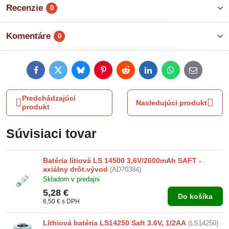
Recenzie
0
Komentáre
0
Facebook
Twitter
Bluesky
Pinterest
Reddit
LinkedIn
WhatsApp
E-
mail
Predchádzajúci
Nasledujúci produkt
produkt
Súvisiaci tovar
Batéria lítiová LS 14500 3,6V/2600mAh SAFT -
axiálny drôt.vývod
(AD70384)
Skladom v predajni
5,28 €
Do košíka
6,50 €
s DPH
Líthiová batéria LS14250 Saft 3.6V, 1/2AA
(LS14250)