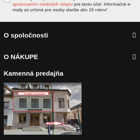
spracovaním osobných údajov
pre tento účel. Informačné e-
maily sú určené pre osoby staršie ako 16 rokov!
O spoločnosti
O NÁKUPE
Kamenná predajňa