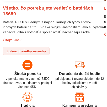
Všetko, čo potrebujete vedieť o batériách
D
18650
B
s
Batérie 18650 sú jedným z najpopulárnejších typov lítiovo-
m
iónových batérií na trhu. Vďaka svojim vlastnostiam, ako sú vysoká
m
kapacita, dlhá životnosť a spoľahlivosť, nachádzajú široké
Čí
o
uplatnenie v rôznych oblastiach – od elektronických zariadení až
Čítajte viac
l
po elektrické vozidlá. Pochopenie ich delenia, označovania a
n
správneho používania je kľúčom k ich efektívnemu a bezpečnému
Zobraziť všetky novinky
p
využitiu.
Široká ponuka
Doručenie do 24 hodín
v ponuke máme viac než 7.500
pri objednaní tovaru skladom do 12
druhov tovaru a skladom v predajni
hodiny odosielame v deň
viac než 95%.
objednávky.
Tradícia
Kamenná predajňa