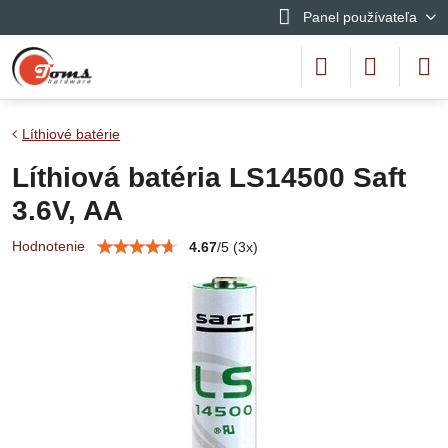
Panel používateľa
Líthiové batérie
Líthiová batéria LS14500 Saft
3.6V, AA
Hodnotenie
4.67
/
5
(
3
x)