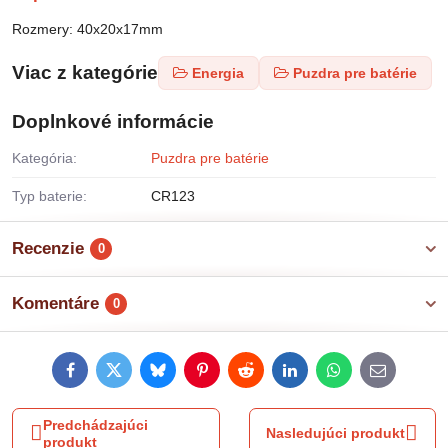
Rozmery: 40x20x17mm
Viac z kategórie
Energia
Puzdra pre batérie
Doplnkové informácie
Kategória:
Puzdra pre batérie
Typ baterie:
CR123
Recenzie
0
Komentáre
0
Facebook
Twitter
Bluesky
Pinterest
Reddit
LinkedIn
WhatsApp
E-
mail
Predchádzajúci
Nasledujúci produkt
produkt