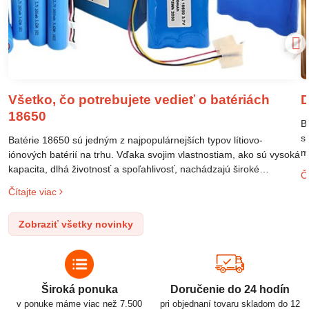
Všetko, čo potrebujete vedieť o batériách
D
18650
B
s
Batérie 18650 sú jedným z najpopulárnejších typov lítiovo-
m
iónových batérií na trhu. Vďaka svojim vlastnostiam, ako sú vysoká
m
kapacita, dlhá životnosť a spoľahlivosť, nachádzajú široké
Čí
o
uplatnenie v rôznych oblastiach – od elektronických zariadení až
Čítajte viac
l
po elektrické vozidlá. Pochopenie ich delenia, označovania a
n
správneho používania je kľúčom k ich efektívnemu a bezpečnému
Zobraziť všetky novinky
p
využitiu.
Široká ponuka
Doručenie do 24 hodín
v ponuke máme viac než 7.500
pri objednaní tovaru skladom do 12