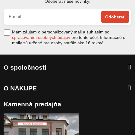
Odoberať naše novinky:
Odoberať
Mám záujem o personalizovaný mail a suhlasím so
spracovaním osobných údajov
pre tento účel. Informačné e-
maily sú určené pre osoby staršie ako 16 rokov!
O spoločnosti
O NÁKUPE
Kamenná predajňa