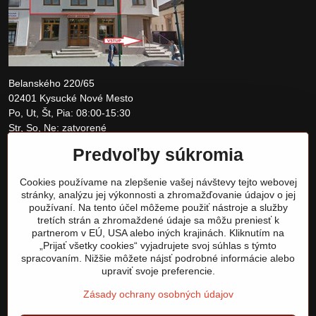
Belanského 220/65
02401 Kysucké Nové Mesto
Po, Ut, Št, Pia: 08:00-15:30
Str, So, Ne: zatvorené
Predvoľby súkromia
+421 907 097810
Cookies používame na zlepšenie vašej návštevy tejto webovej
obchod@tomshardware.sk
stránky, analýzu jej výkonnosti a zhromažďovanie údajov o jej
používaní. Na tento účel môžeme použiť nástroje a služby
tretích strán a zhromaždené údaje sa môžu preniesť k
partnerom v EÚ, USA alebo iných krajinách. Kliknutím na
„Prijať všetky cookies“ vyjadrujete svoj súhlas s týmto
spracovaním. Nižšie môžete nájsť podrobné informácie alebo
upraviť svoje preferencie.
Zásady ochrany osobných údajov