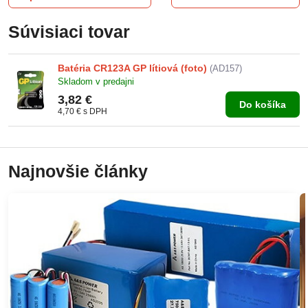
Súvisiaci tovar
Batéria CR123A GP lítiová (foto)
(AD157)
Skladom v predajni
3,82 €
Do košíka
4,70 €
s DPH
Najnovšie články