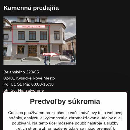
Kamenná predajňa
Belanského 220/65
02401 Kysucké Nové Mesto
Po, Ut, Št, Pia: 08:00-15:30
Str, So, Ne: zatvorené
Predvoľby súkromia
+421 907 097810
Cookies používame na zlepšenie vašej návštevy tejto webovej
obchod@tomshardware.sk
stránky, analýzu jej výkonnosti a zhromažďovanie údajov o jej
používaní. Na tento účel môžeme použiť nástroje a služby
tretích strán a zhromaždené údaje sa môžu preniesť k