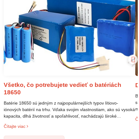
Všetko, čo potrebujete vedieť o batériách
D
18650
B
s
Batérie 18650 sú jedným z najpopulárnejších typov lítiovo-
m
iónových batérií na trhu. Vďaka svojim vlastnostiam, ako sú vysoká
m
kapacita, dlhá životnosť a spoľahlivosť, nachádzajú široké
Čí
o
uplatnenie v rôznych oblastiach – od elektronických zariadení až
Čítajte viac
l
po elektrické vozidlá. Pochopenie ich delenia, označovania a
n
správneho používania je kľúčom k ich efektívnemu a bezpečnému