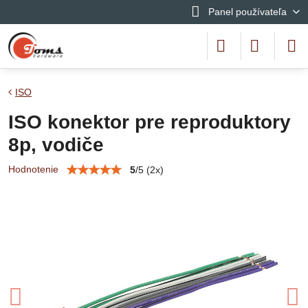
Panel používateľa
ISO
ISO konektor pre reproduktory
8p, vodiče
Hodnotenie
5
/
5
(
2
x)