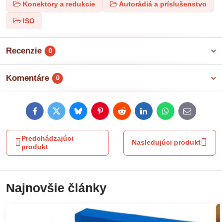
Konektory a redukcie
Autorádiá a príslušenstvo
ISO
Recenzie
0
Komentáre
0
Facebook
Twitter
Bluesky
Pinterest
Reddit
LinkedIn
WhatsApp
E-
mail
Predchádzajúci
Nasledujúci produkt
produkt
Najnovšie články