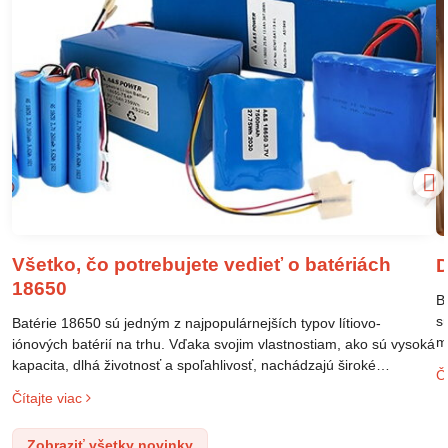
Všetko, čo potrebujete vedieť o batériách
D
18650
B
s
Batérie 18650 sú jedným z najpopulárnejších typov lítiovo-
m
iónových batérií na trhu. Vďaka svojim vlastnostiam, ako sú vysoká
m
kapacita, dlhá životnosť a spoľahlivosť, nachádzajú široké
Čí
o
uplatnenie v rôznych oblastiach – od elektronických zariadení až
Čítajte viac
l
po elektrické vozidlá. Pochopenie ich delenia, označovania a
n
správneho používania je kľúčom k ich efektívnemu a bezpečnému
Zobraziť všetky novinky
p