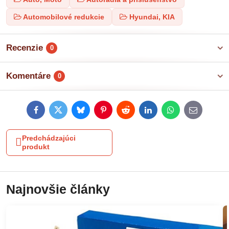
Automobilové redukcie
Hyundai, KIA
Recenzie
0
Komentáre
0
Facebook
Twitter
Bluesky
Pinterest
Reddit
LinkedIn
WhatsApp
E-
mail
Predchádzajúci
produkt
Najnovšie články