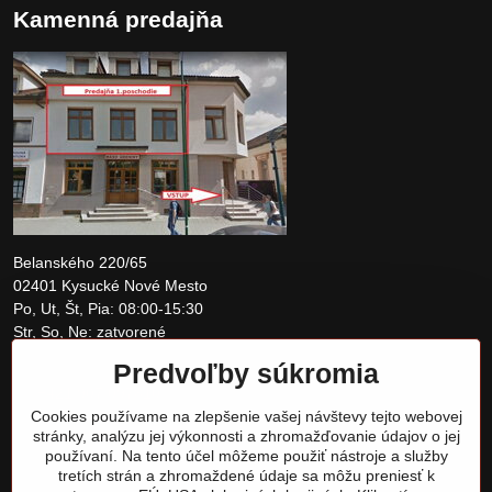
Kamenná predajňa
Belanského 220/65
02401 Kysucké Nové Mesto
Po, Ut, Št, Pia: 08:00-15:30
Str, So, Ne: zatvorené
Predvoľby súkromia
+421 907 097810
Cookies používame na zlepšenie vašej návštevy tejto webovej
obchod@tomshardware.sk
stránky, analýzu jej výkonnosti a zhromažďovanie údajov o jej
používaní. Na tento účel môžeme použiť nástroje a služby
tretích strán a zhromaždené údaje sa môžu preniesť k