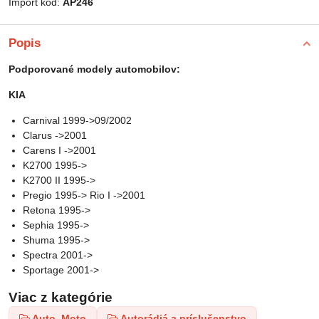
Import kód:
AP246
Popis
Podporované modely automobilov:
KIA
Carnival 1999->09/2002
Clarus ->2001
Carens I ->2001
K2700 1995->
K2700 II 1995->
Pregio 1995-> Rio I ->2001
Retona 1995->
Sephia 1995->
Shuma 1995->
Spectra 2001->
Sportage 2001->
Viac z kategórie
Auto, Moto
Autorádiá a príslušenstvo