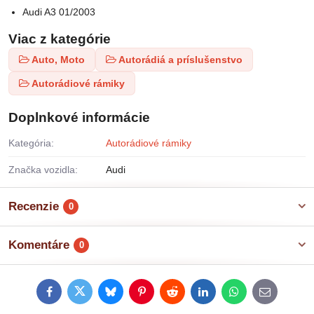
Audi A3 01/2003
Viac z kategórie
Auto, Moto
Autorádiá a príslušenstvo
Autorádiové rámiky
Doplnkové informácie
Kategória:
Autorádiové rámiky
Značka vozidla:
Audi
Recenzie
0
Komentáre
0
Facebook
Twitter
Bluesky
Pinterest
Reddit
LinkedIn
WhatsApp
E-
mail