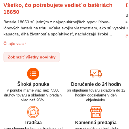
Všetko, čo potrebujete vedieť o batériách
D
18650
B
s
Batérie 18650 sú jedným z najpopulárnejších typov lítiovo-
m
iónových batérií na trhu. Vďaka svojim vlastnostiam, ako sú vysoká
m
kapacita, dlhá životnosť a spoľahlivosť, nachádzajú široké
Čí
o
uplatnenie v rôznych oblastiach – od elektronických zariadení až
Čítajte viac
l
po elektrické vozidlá. Pochopenie ich delenia, označovania a
n
správneho používania je kľúčom k ich efektívnemu a bezpečnému
Zobraziť všetky novinky
p
využitiu.
Široká ponuka
Doručenie do 24 hodín
v ponuke máme viac než 7.500
pri objednaní tovaru skladom do 12
druhov tovaru a skladom v predajni
hodiny odosielame v deň
viac než 95%.
objednávky.
Tradícia
Kamenná predajňa
sme slovenská firma s tradíciou od
Tovar si môžete kúpiť alebo