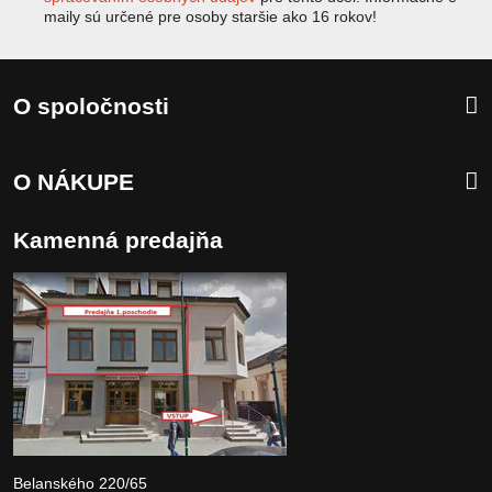
maily sú určené pre osoby staršie ako 16 rokov!
O spoločnosti
O NÁKUPE
Kamenná predajňa
Belanského 220/65