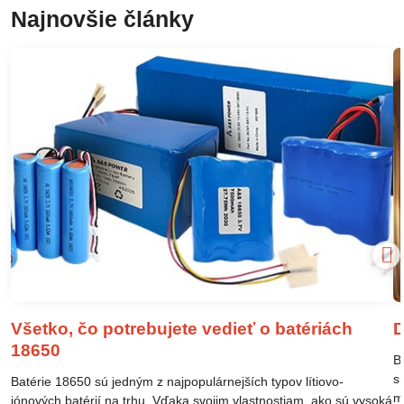
Najnovšie články
Všetko, čo potrebujete vedieť o batériách
D
18650
B
s
Batérie 18650 sú jedným z najpopulárnejších typov lítiovo-
m
iónových batérií na trhu. Vďaka svojim vlastnostiam, ako sú vysoká