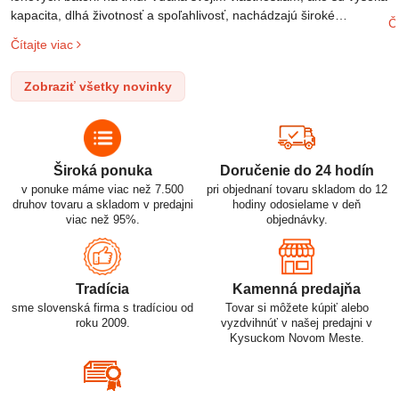
m
kapacita, dlhá životnosť a spoľahlivosť, nachádzajú široké
Čí
o
uplatnenie v rôznych oblastiach – od elektronických zariadení až
Čítajte viac
l
po elektrické vozidlá. Pochopenie ich delenia, označovania a
n
správneho používania je kľúčom k ich efektívnemu a bezpečnému
Zobraziť všetky novinky
p
využitiu.
Široká ponuka
Doručenie do 24 hodín
v ponuke máme viac než 7.500
pri objednaní tovaru skladom do 12
druhov tovaru a skladom v predajni
hodiny odosielame v deň
viac než 95%.
objednávky.
Tradícia
Kamenná predajňa
sme slovenská firma s tradíciou od
Tovar si môžete kúpiť alebo
roku 2009.
vyzdvihnúť v našej predajni v
Kysuckom Novom Meste.