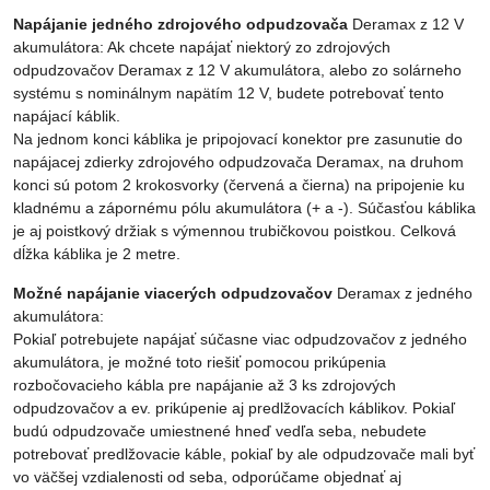
Napájanie jedného zdrojového odpudzovača
Deramax z 12 V
akumulátora: Ak chcete napájať niektorý zo zdrojových
odpudzovačov Deramax z 12 V akumulátora, alebo zo solárneho
systému s nominálnym napätím 12 V, budete potrebovať tento
napájací káblik.
Na jednom konci káblika je pripojovací konektor pre zasunutie do
napájacej zdierky zdrojového odpudzovača Deramax, na druhom
konci sú potom 2 krokosvorky (červená a čierna) na pripojenie ku
kladnému a zápornému pólu akumulátora (+ a -). Súčasťou káblika
je aj poistkový držiak s výmennou trubičkovou poistkou. Celková
dĺžka káblika je 2 metre.
Možné napájanie viacerých odpudzovačov
Deramax z jedného
akumulátora:
Pokiaľ potrebujete napájať súčasne viac odpudzovačov z jedného
akumulátora, je možné toto riešiť pomocou prikúpenia
rozbočovacieho kábla pre napájanie až 3 ks zdrojových
odpudzovačov a ev. prikúpenie aj predlžovacích káblikov. Pokiaľ
budú odpudzovače umiestnené hneď vedľa seba, nebudete
potrebovať predlžovacie káble, pokiaľ by ale odpudzovače mali byť
vo väčšej vzdialenosti od seba, odporúčame objednať aj