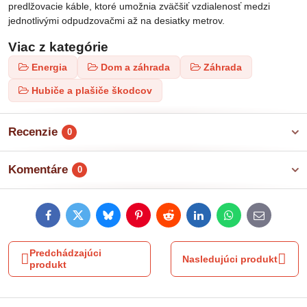
predlžovacie káble, ktoré umožnia zväčšiť vzdialenosť medzi
jednotlivými odpudzovačmi až na desiatky metrov.
Viac z kategórie
Energia
Dom a záhrada
Záhrada
Hubiče a plašiče škodcov
Recenzie
0
Komentáre
0
Facebook
Twitter
Bluesky
Pinterest
Reddit
LinkedIn
WhatsApp
E-
mail
Predchádzajúci
Nasledujúci produkt
produkt