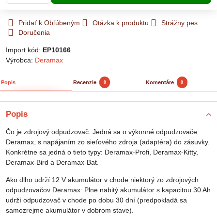
Pridať k Obľúbeným
Otázka k produktu
Strážny pes
Doručenia
Import kód:
EP10166
Výrobca:
Deramax
Popis
Recenzie
Komentáre
0
0
Popis
Čo je zdrojový odpudzovač: Jedná sa o výkonné odpudzovače
Deramax, s napájaním zo sieťového zdroja (adaptéra) do zásuvky.
Konkrétne sa jedná o tieto typy: Deramax-Profi, Deramax-Kitty,
Deramax-Bird a Deramax-Bat.
Ako dlho udrží 12 V akumulátor v chode niektorý zo zdrojových
odpudzovačov Deramax: Plne nabitý akumulátor s kapacitou 30 Ah
udrží odpudzovač v chode po dobu 30 dní (predpokladá sa
samozrejme akumulátor v dobrom stave).