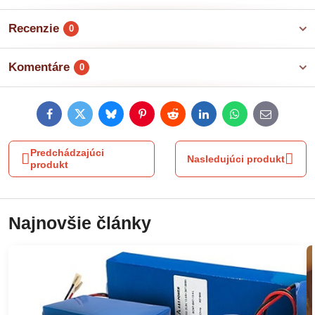
Recenzie
0
Komentáre
0
Facebook
Twitter
Bluesky
Pinterest
Reddit
LinkedIn
WhatsApp
E-
mail
Predchádzajúci
Nasledujúci produkt
produkt
Najnovšie články