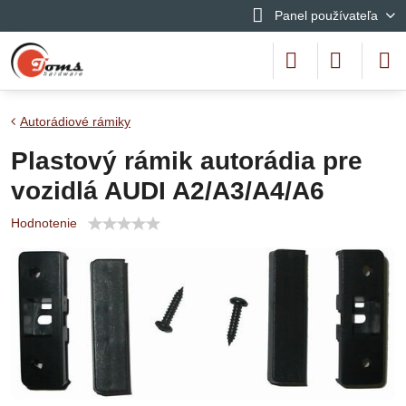
Panel používateľa
Autorádiové rámiky
Plastový rámik autorádia pre
vozidlá AUDI A2/A3/A4/A6
Hodnotenie