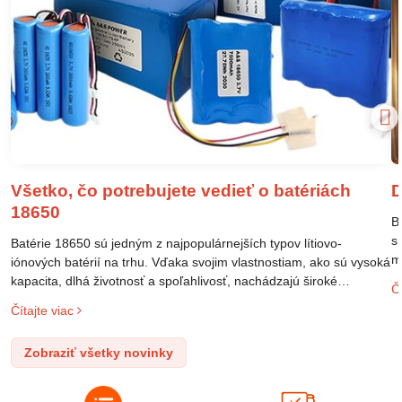
Všetko, čo potrebujete vedieť o batériách
D
18650
B
s
Batérie 18650 sú jedným z najpopulárnejších typov lítiovo-
m
iónových batérií na trhu. Vďaka svojim vlastnostiam, ako sú vysoká
m
kapacita, dlhá životnosť a spoľahlivosť, nachádzajú široké
Čí
o
uplatnenie v rôznych oblastiach – od elektronických zariadení až
Čítajte viac
l
po elektrické vozidlá. Pochopenie ich delenia, označovania a
n
správneho používania je kľúčom k ich efektívnemu a bezpečnému
Zobraziť všetky novinky
p
využitiu.