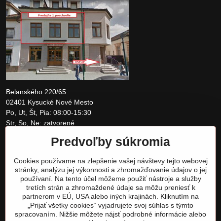
Belanského 220/65
02401 Kysucké Nové Mesto
Po, Ut, Št, Pia: 08:00-15:30
Str, So, Ne: zatvorené
Predvoľby súkromia
+421 907 097810
Cookies používame na zlepšenie vašej návštevy tejto webovej
obchod@tomshardware.sk
stránky, analýzu jej výkonnosti a zhromažďovanie údajov o jej
používaní. Na tento účel môžeme použiť nástroje a služby
tretích strán a zhromaždené údaje sa môžu preniesť k
partnerom v EÚ, USA alebo iných krajinách. Kliknutím na
„Prijať všetky cookies“ vyjadrujete svoj súhlas s týmto
spracovaním. Nižšie môžete nájsť podrobné informácie alebo