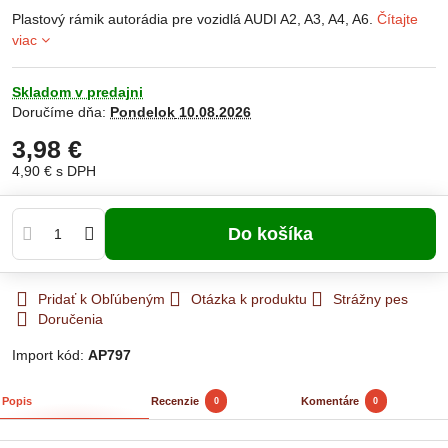
Plastový rámik autorádia pre vozidlá AUDI A2, A3, A4, A6.
Čítajte
viac
Skladom v predajni
Doručíme dňa:
Pondelok
10.08.2026
3,98 €
4,90 €
s DPH
Do košíka
Pridať k Obľúbeným
Otázka k produktu
Strážny pes
Doručenia
Import kód:
AP797
Popis
Recenzie
Komentáre
0
0