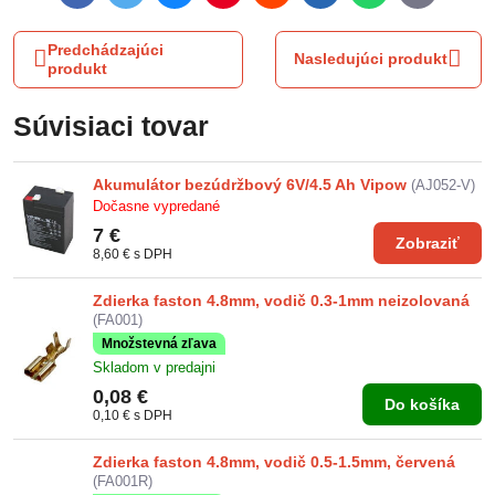
mail
Predchádzajúci
Nasledujúci produkt
produkt
Súvisiaci tovar
Akumulátor bezúdržbový 6V/4.5 Ah Vipow
(AJ052-V)
Dočasne vypredané
7 €
Zobraziť
8,60 €
s DPH
Zdierka faston 4.8mm, vodič 0.3-1mm neizolovaná
(FA001)
Množstevná zľava
Skladom v predajni
0,08 €
Do košíka
0,10 €
s DPH
Zdierka faston 4.8mm, vodič 0.5-1.5mm, červená
(FA001R)