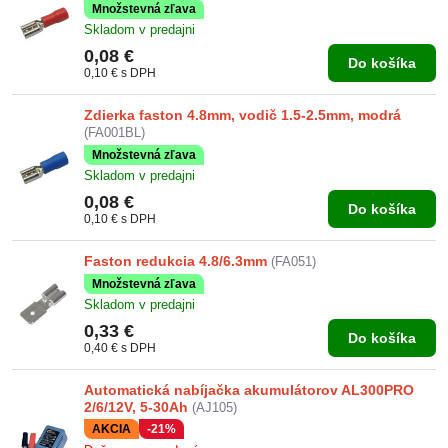
Množstevná zľava
Skladom v predajni
0,08 €
Do košíka
0,10 €
s DPH
Zdierka faston 4.8mm, vodič 1.5-2.5mm, modrá
(FA001BL)
Množstevná zľava
Skladom v predajni
0,08 €
Do košíka
0,10 €
s DPH
Faston redukcia 4.8/6.3mm
(FA051)
Množstevná zľava
Skladom v predajni
0,33 €
Do košíka
0,40 €
s DPH
Automatická nabíjačka akumulátorov AL300PRO
2/6/12V, 5-30Ah
(AJ105)
AKCIA
-21%