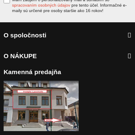
spracovaním osobných údajov
pre tento účel. Informačné e-
maily sú určené pre osoby staršie ako 16 rokov!
O spoločnosti
O NÁKUPE
Kamenná predajňa