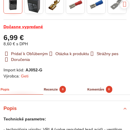
Dočasne vypredané
6,99 €
8,60 €
s DPH
Pridať k Obľúbeným
Otázka k produktu
Strážny pes
Doručenia
Import kód:
AJ052-G
Výrobca:
Geti
Popis
Recenzie
Komentáre
0
0
Popis
Technické parametre:
- technológia výroby: VRLA (valve regulated lead acid) - ventilom