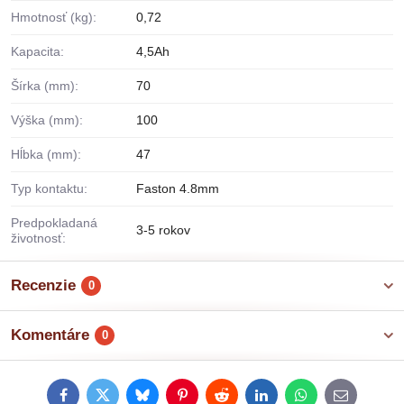
Hmotnosť (kg):
0,72
Kapacita:
4,5Ah
Šírka (mm):
70
Výška (mm):
100
Hĺbka (mm):
47
Typ kontaktu:
Faston 4.8mm
Predpokladaná
3-5 rokov
životnosť:
Recenzie
0
Komentáre
0
Facebook
Twitter
Bluesky
Pinterest
Reddit
LinkedIn
WhatsApp
E-