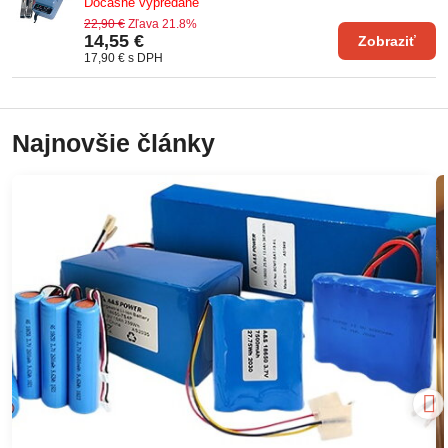
Dočasne vypredané
22,90 €
Zľava 21.8%
14,55 €
Zobraziť
17,90 €
s DPH
Najnovšie články