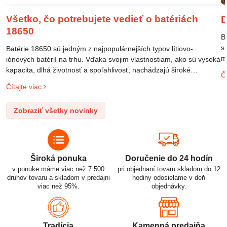
Všetko, čo potrebujete vedieť o batériách
D
18650
B
s
Batérie 18650 sú jedným z najpopulárnejších typov lítiovo-
m
iónových batérií na trhu. Vďaka svojim vlastnostiam, ako sú vysoká
m
kapacita, dlhá životnosť a spoľahlivosť, nachádzajú široké
Čí
o
uplatnenie v rôznych oblastiach – od elektronických zariadení až
Čítajte viac
l
po elektrické vozidlá. Pochopenie ich delenia, označovania a
n
správneho používania je kľúčom k ich efektívnemu a bezpečnému
Zobraziť všetky novinky
p
využitiu.
Široká ponuka
Doručenie do 24 hodín
v ponuke máme viac než 7.500
pri objednaní tovaru skladom do 12
druhov tovaru a skladom v predajni
hodiny odosielame v deň
viac než 95%.
objednávky.
Tradícia
Kamenná predajňa