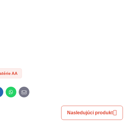
atérie AA
inkedIn
WhatsApp
E-
mail
Nasledujúci produkt