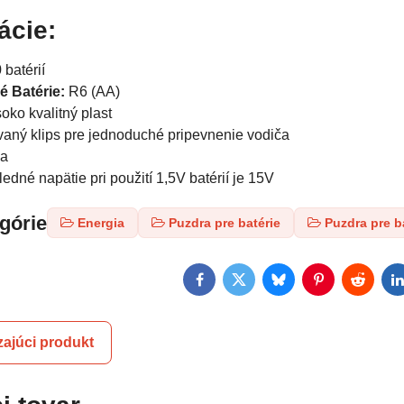
ácie:
 batérií
é Batérie:
R6 (AA)
oko kvalitný plast
vaný klips pre jednoduché pripevnenie vodiča
na
edné napätie pri použití 1,5V batérií je 15V
egórie
Energia
Puzdra pre batérie
Puzdra pre b
Facebook
Twitter
Bluesky
Pinterest
Reddit
L
ajúci produkt