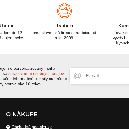
O₂ detektormi, ich použitie a dôležitosť pre ochranu zdravia.
4 hodín
Tradícia
Kame
kladom do 12
sme slovenská firma s tradíciou od
Tovar si
ň objednávky.
roku 2009.
vyzdvihn
Kysuc
jem o personalizovaný mail a
ím so
spracovaním osobných údajov
to účel. Informačné e-maily sú určené
by staršie ako 16 rokov!
O NÁKUPE
Obchodné podmienky