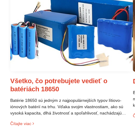
Všetko, čo potrebujete vedieť o
batériách 18650
B
n
Batérie 18650 sú jedným z najpopulárnejších typov lítiovo-
k
iónových batérií na trhu. Vďaka svojim vlastnostiam, ako sú
p
vysoká kapacita, dlhá životnosť a spoľahlivosť, nachádzajú
Č
s
široké uplatnenie v rôznych oblastiach – od elektronických
Čítajte viac
z
zariadení až po elektrické vozidlá. Pochopenie ich delenia,
r
označovania a správneho používania je kľúčom k ich