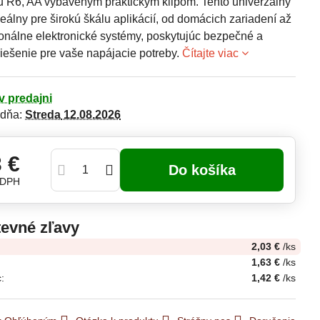
pu R6, AA vybaveným praktickým klipom. Tento univerzálny
deálny pre širokú škálu aplikácií, od domácich zariadení až
ionálne elektronické systémy, poskytujúc bezpečné a
riešenie pre vaše napájacie potreby.
Čítajte viac
v predajni
 dňa:
Streda
12.08.2026
3 €
Do košíka
 DPH
evné zľavy
2,03 €
/ks
1,63 €
/ks
c
:
1,42 €
/ks