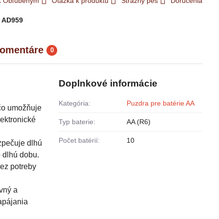
 k Obľúbeným
Otázka k produktu
Strážny pes
Doručenia
:
AD959
omentáre
0
Doplnkové informácie
Kategória:
Puzdra pre batérie AA
 čo umožňuje
lektronické
Typ baterie:
AA (R6)
Počet batérií:
10
zpečuje dlhú
o dlhú dobu.
bez potreby
vný a
napájania