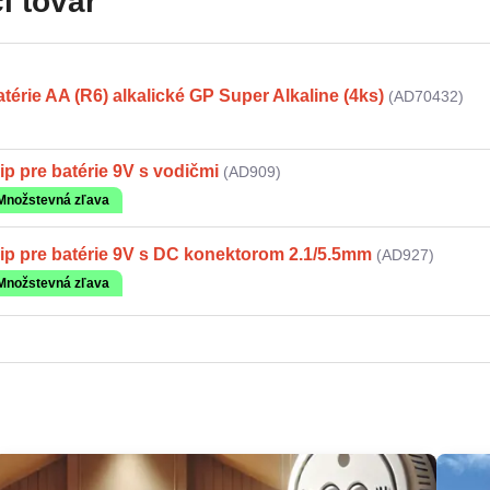
i tovar
térie AA (R6) alkalické GP Super Alkaline (4ks)
(AD70432)
ip pre batérie 9V s vodičmi
(AD909)
Množstevná zľava
ip pre batérie 9V s DC konektorom 2.1/5.5mm
(AD927)
Množstevná zľava