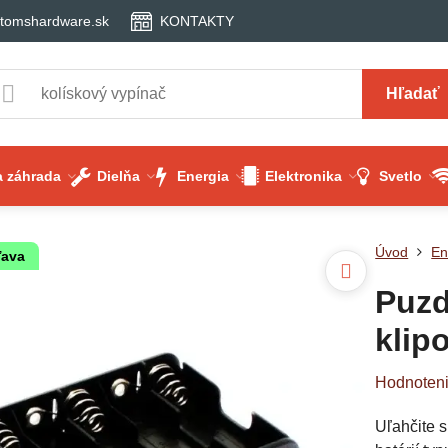
tomshardware.sk
KONTAKTY
Hľadať
 záhrada
Dielňa
Energia
Elektronika
Svetlo
Úvod
En
ľava
Puzd
klip
Hodnoten
Uľahčite s