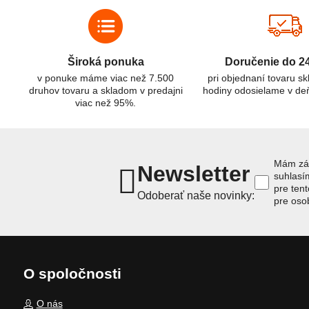
C
efektívnemu a bezpečnému využitiu.
Široká ponuka
Doručenie do 2
v ponuke máme viac než 7.500
pri objednaní tovaru s
druhov tovaru a skladom v predajni
hodiny odosielame v de
viac než 95%.
Mám záu
Newsletter
suhlas
pre ten
Odoberať naše novinky:
pre oso
O spoločnosti
O nás