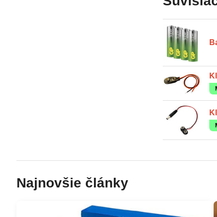
Súvisiac
Ba
Kl
Kl
Najnovšie články