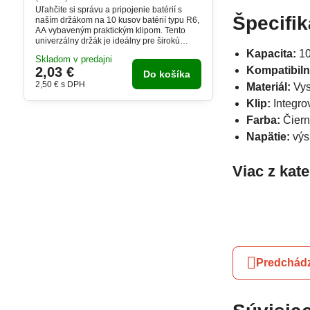
Uľahčite si správu a pripojenie batérií s
Špecifik
naším držákom na 10 kusov batérií typu R6,
AA vybaveným praktickým klipom. Tento
univerzálny držák je ideálny pre širokú
škálu aplikácií, od domácich zariadení až po
Kapacita:
10
Skladom v predajni
profesionálne elektronické systémy,
2,03 €
Kompatibiln
poskytujúc bezpečné a efektívne riešenie
Do košíka
pre vaše napájacie potreby.
2,50 €
s DPH
Materiál:
Vys
Klip:
Integro
Farba:
Čier
Napätie:
výsl
Viac z kat
Predchádz