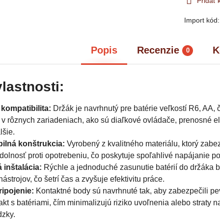
Pridať
Import kód
Popis
Recenzie
K
0
lastnosti:
kompatibilita:
Držák je navrhnutý pre batérie veľkostí R6, AA,
e v rôznych zariadeniach, ako sú diaľkové ovládače, prenosné e
lšie.
bilná konštrukcia:
Vyrobený z kvalitného materiálu, ktorý zabe
odolnosť proti opotrebeniu, čo poskytuje spoľahlivé napájanie p
inštalácia:
Rýchle a jednoduché zasunutie batérií do držáka 
ástrojov, čo šetrí čas a zvyšuje efektivitu práce.
ipojenie:
Kontaktné body sú navrhnuté tak, aby zabezpečili pe
akt s batériami, čím minimalizujú riziko uvoľnenia alebo straty 
dzky.