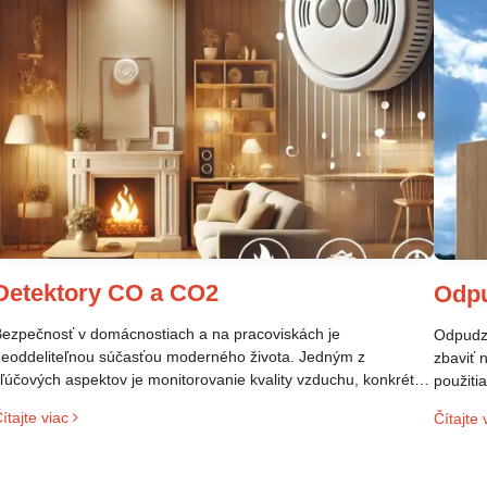
Detektory CO a CO2
Odp
ezpečnosť v domácnostiach a na pracoviskách je
Odpudzo
eoddeliteľnou súčasťou moderného života. Jedným z
zbaviť 
ľúčových aspektov je monitorovanie kvality vzduchu, konkrétne
použiti
rítomnosti plynov, ktoré môžu ohroziť zdravie. Dva takéto plyny
veľmi p
ítajte viac
Čítajte 
ú oxid uhoľnatý (CO) a oxid uhličitý (CO₂). Aj keď ich názvy
prostre
nejú podobne, ide o odlišné látky s rôznymi vlastnosťami a
izikami. Tento článok sa zameriava na rozdiely medzi CO a