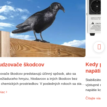
Kedy pou
udzovače škodcov
napätia
vače škodcov predstavujú účinný spôsob, ako sa
nežiaduceho hmyzu, hlodavcov a iných škodcov bez
Stabilizátor n
a chemických prostriedkov. V posledných rokoch sa stali
výstupné napä
opulárne vďaka svojej efektivite a šetrnosti k životnému
napätie kolíše
viac
diu.
elektroniky p
Čítajte viac
sieti. Ak mát
domácnosti al