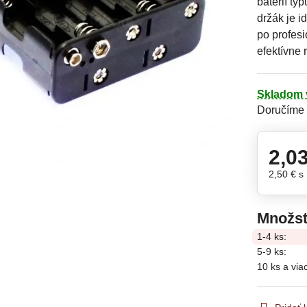
batérií ty
držák je i
po profes
efektívne 
Skladom 
Doručíme
2,0
2,50 €
s
Množst
1-4
ks:
5-9
ks:
10
ks
a via