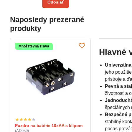
Odoslať
Naposledy prezerané
produkty
Množstevná zľava
Hlavné v
Univerzálna 
jeho použiti
prístroje a ďa
Pevná a sta
životnosť a 
Jednoduchá 
špeciálnych n
Bezpečné pr
stabilný kont
Puzdro na batérie 10xAA s klipom
počas prevá
(AD959)