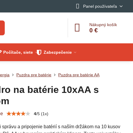
Panel používateľa
Nákupný košík
0 €
Počítače, siete
Zabezpečenie
ergia
Puzdra pre batérie
Puzdra pre batérie AA
ro na batérie 10xAA s
om
ie
4
/
5
(
1
x)
i správu a pripojenie batérií s naším držákom na 10 kusov